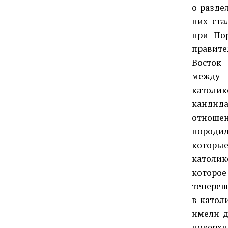
о разде
них ста
при По
правите
Восток 
между 
католи
кандида
отноше
породил
которые
католик
которое
тепереш
в катол
имели д
поверхн