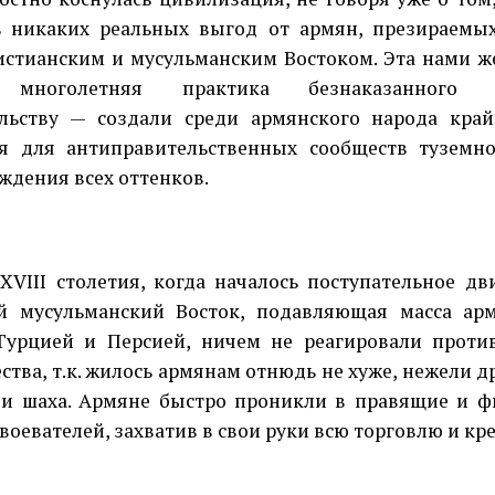
ь никаких реальных выгод от армян, презираемы
истианским и мусульманским Востоком. Эта нами ж
 многолетняя практика безнаказанного п
льству — создали среди армянского народа кра
я для антиправительственных сообществ туземн
ждения всех оттенков.
I столетия, когда началось поступательное дв
й мусульманский Восток, подавляющая масса арм
урцией и Персией, ничем не реагировали проти
ства, т.к. жилось армянам отнюдь не хуже, нежели
 и шаха. Армяне быстро проникли в правящие и 
воевателей, захватив в свои руки всю торговлю и кр