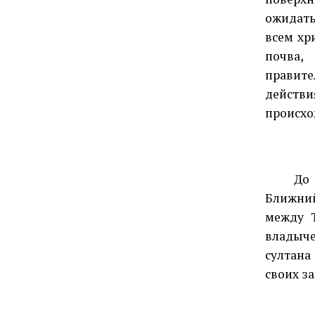
ожидат
всем хр
почва,
правите
действи
происхо
До XVII
Ближни
между Т
владыче
султана
своих за