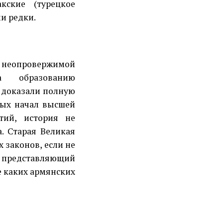
кские (турецкое
и редки.
 неопровержимой
а образованию
, доказали полную
ных начал высшей
тий, история не
а. Старая Великая
 законов, если не
— представляющий
е каких армянских