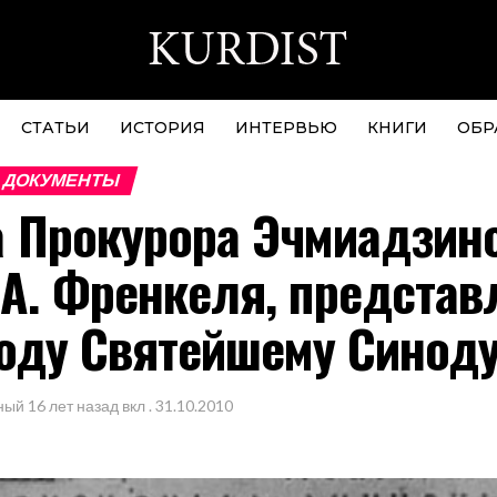
СТАТЬИ
ИСТОРИЯ
ИНТЕРВЬЮ
КНИГИ
ОБР
 ДОКУМЕНТЫ
 Прокурора Эчмиадзин
А. Френкеля, представ
году Святейшему Синод
ный
16 лет назад
вкл .
31.10.2010