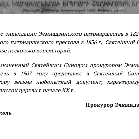
е ликвидации Эчмиадзинского патриаршества в 1826
ого патриаршеского престола в 1836 г., Святейший 
зье несколько консисторий.
енный Святейшим Синодом прокурором Эчмиад
кель в 1907 году представил в Святейший Син
тору весьма любопытный документ, характериз
анской церкви в начале XX в.
курор Эчмиадзинского
кель