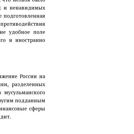
х и ненавидимых
е подготовленная
ротиводействия
йне удобное поле
ого и иностранно
ижение России на
ян, разделенных
в мусульманского
 другим подданным
финансовые сферы
едит.