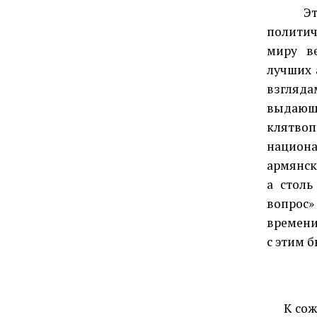
Это об
полити
миру в
лучших 
взгляд
выдающ
клятво
национа
армянск
а стол
вопрос»
времени
с этим 
К сожал