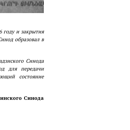
 году и закрытия
Синод образовал в
зиского Синода
од для передачи
ующий состояние
 Синода