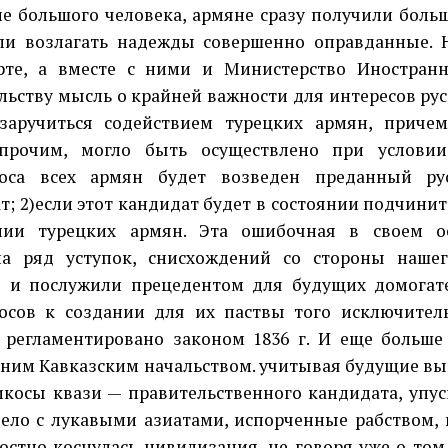
ле большого человека, армяне сразу получили боль
ли возлагать надежды совершенно оправданные.
рте, а вместе с ними и Министерство Иностран
льству мысль о крайней важности для интересов ру
заручиться содействием турецких армян, причем
прочим, могло быть осуществлено при условии
коса всех армян будет возведен преданный ру
т; 2)если этот кандидат будет в состоянии подчинит
нии турецких армян. Эта ошибочная в своем о
а ряд уступок, снисхождений со стороны нашег
 и послужили прецедентом для будущих домогат
осов к создании для их паствы того исключител
 регламентировано законом 1836 г. И еще больше
ним Кавказским начальством. учитывая будущие вы
икосы квази — правительственного кандидата, упус
ело с лукавыми азиатами, испорченные рабством, 
остно коснулась цивилизация, не говоря уже о том