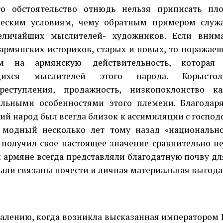
стоятельство отнюдь нельзя приписать пл
ческим условиям, чему обратным примером служа
еличайших мыслителей- художников. Если внима
армянских историков, старых и новых, то поражае
ам на армянскую действительность, которая 
ихся мыслителей этого народа. Корыстол
преступления, продажность, низкопоклонство к
льными особенностями этого племени. Благодар
ий народ был всегда близок к ассимиляции с госпо
ь модный несколько лет тому назад «национальн
 получил свое настоящее значение сравнительно не
 армяне всегда представляли благодатную почву для
были связаны почести и личная материальная выгода
ению, когда возникла высказанная императором 