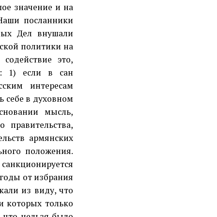
шое значение и на
 Наши посланники
ных Дел внушали
сской политики на
 содействие это,
: 1) если в сан
сским интересам
ь себе в духовном
сновании мысль,
о правительства,
ельств армянских
ьного положения.
 санкционируется
годы от избрания
кали из виду, что
и которых только
, что нельзя было