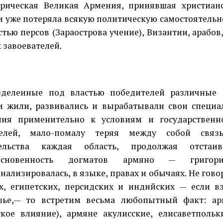
рическая Великая Армения, принявшая христианс
и уже потеряла всякую политическую самостоятельн
стью персов (Зараострова учение), Византии, арабов
 завоевателей.
енные под властью победителей различные о
 жили, развивались и вырабатывали свои специ
ния применительно к условиям и государственн
телей, мало-помалу теряя между собой связ
тельства каждая область, продолжая отстаи
основенность догматов армяно — григори
нализировалась, в языке, правах и обычаях. Не гово
х, египетских, персидских и индийских — если в
азье,— то встретим весьма любопытный факт: ар
ское влияние), армяне акулисские, елисаветпольк