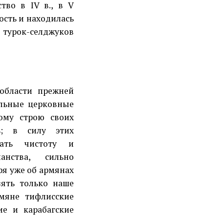
тво в IV в., в V
ость и находилась
, турок-селджуков
бласти прежней
альные церковные
ому строю своих
ь; в силу этих
вать чистоту и
анства, сильно
ря уже об армянах
зять только наше
мяне тифлисские
ие и карабагские