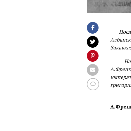
Посл
Албанск
Закавка
Назнач
А.Френ
импера
григори
Про
А.Френ