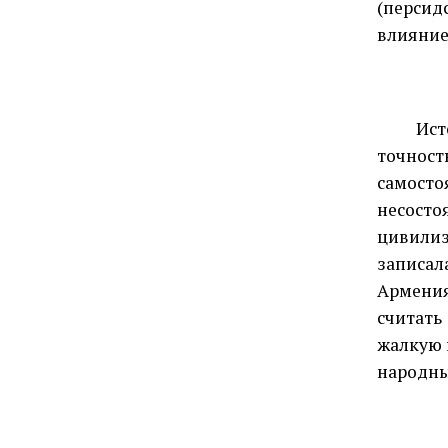
(перси
влияние
Истори
точно
самосто
несосто
цивили
записал
Армения
считать
жалкую 
народны