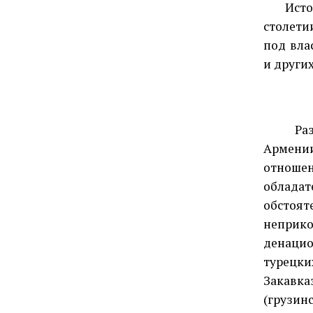
Исто
столети
под вла
и других
Раздел
Армении
отноше
облада
обстоя
неприк
денацио
турецки
Закавк
(грузин