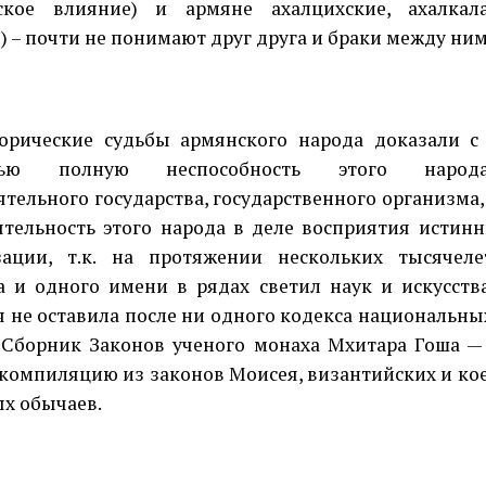
дское влияние) и армяне ахалцихские, ахалкала
) – почти не понимают друг друга и браки между ним
ческие судьбы армянского народа доказали с
стью полную неспособность этого народ
ятельного государства, государственного организма
ятельность этого народа в деле восприятия истин
зации, т.к. на протяжении нескольких тысячеле
а и одного имени в рядах светил наук и искусств
 не оставила после ни одного кодекса национальных
 Сборник Законов ученого монаха Мхитара Гоша 
компиляцию из законов Моисея, византийских и ко
х обычаев.