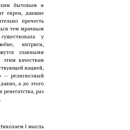
охим бытовым и
т евреи, давшие
тельно прочесть
шься тем мрачным
существовала у
юбие, интриги,
ажутся главными
я этим качествам
дствующей нацией,
о — религиозный
давно, а до этого
 ренегатства, раз
.
Николаем I мысль