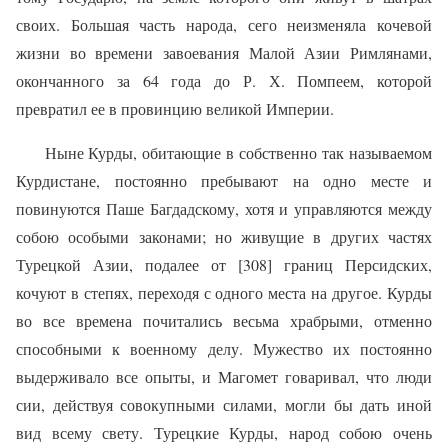
своих. Большая часть народа, сего неизменяла кочевой
жизни во времени завоевания Малой Азии Римлянами,
окончанного за 64 года до Р. Х. Помпеем, которой
превратил ее в провинцию великой Империи.
Ныне Курды, обитающие в собственно так называемом
Курдистане, постоянно пребывают на одно месте и
повинуются Паше Багдадскому, хотя и управляются между
собою особыми законами; но живущие в других частях
Турецкой Азии, подалее от [308] границ Персидских,
кочуют в степях, переходя с одного места на другое. Курды
во все времена почитались весьма храбрыми, отменно
способными к военному делу. Мужество их постоянно
выдерживало все опыты, и Магомет говаривал, что люди
сии, действуя совокупными силами, могли бы дать иной
вид всему свету. Турецкие Курды, народ собою очень