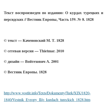
Текст воспроизведен по изданию: О курдах турецких и
персидских // Вестник Европы, Часть 159. № 8. 1828
© текст — Каченовский М. Т. 1828
© сетевая версия — Тhietmar. 2010
© дизайн — Войтехович А. 2001
© Вестник Европы. 1828
http://www.vostlit.info/Texts/Dokumenty/Turk/XIX/1820-
1840/Vestnik_Evropy_II/o_kurdach_tureckich_1828.htm