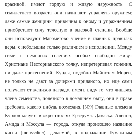
красивой, имеют гордую и живую наружность. С
семилетнего возраста они начинают управлять оружием;
даже самые женщины привычны к оному и упражнением
приобретают силу телесную в высокой степени. Вообще
они исповедуют Магометово учение в главных правилах
веры, с небольшим только различием в исполнении. Между
сими в немногих селениях особых свободно живут
Христиане Несторианского толку, непретерпевая гонения,
ни даже притеснений. Курды, подобно Майнотам Мореи,
не только не дают за дочерьми приданого, но еще сами
получают от женихов награду, имея в виду то, что лишаясь
члена семейства, полезного в домашнем быту, они в праве
требовать какого нибудь возмездия. [309] Главные племена
Курдов кочуют в окрестностях Ерзерума. Дамаска. Алеппа,
Амида и Моссула — гoрода, откуда произошло название
кисеи (mousseline), делаемой, в подражание бумажным