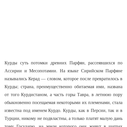
Курды суть потомки древних Парфян, рассеявшихся по
Ассирии и Месопотамии. На языке Сирийском Парфяне
назывались Керад — словом, которое после превратилось в
Курды; страна, преимущественно обитаемая ими, названа
от того Курдистаном, а часть горы Тавра, в летнюю пору
обыкновенно посещаемая некоторыми их племенами, стала
известна под именем Курдо. Курды, как в Персии, так и в
Турции, никому не подвластны, а только платят малую дань
тому Государю, на земле которого они живут в шатрах