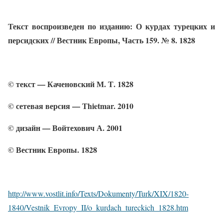
Текст воспроизведен по изданию: О курдах турецких и
персидских // Вестник Европы, Часть 159. № 8. 1828
© текст — Каченовский М. Т. 1828
© сетевая версия — Тhietmar. 2010
© дизайн — Войтехович А. 2001
© Вестник Европы. 1828
http://www.vostlit.info/Texts/Dokumenty/Turk/XIX/1820-
1840/Vestnik_Evropy_II/o_kurdach_tureckich_1828.htm