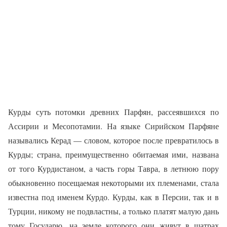
Курды суть потомки древних Парфян, рассеявшихся по
Ассирии и Месопотамии. На языке Сирийском Парфяне
назывались Керад — словом, которое после превратилось в
Курды; страна, преимущественно обитаемая ими, названа
от того Курдистаном, а часть горы Тавра, в летнюю пору
обыкновенно посещаемая некоторыми их племенами, стала
известна под именем Курдо. Курды, как в Персии, так и в
Турции, никому не подвластны, а только платят малую дань
тому Государю, на земле которого они живут в шатрах