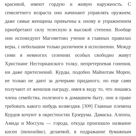
красивой, имеют гордую и живую наружность. С
семилетнего возраста они начинают управлять оружием;
даже самые женщины привычны к оному и упражнением
приобретают силу телесную в высокой степени. Вообще
они исповедуют Магометово учение в главных правилах
веры, с небольшим только различием в исполнении. Между
сими в немногих селениях особых свободно живут
Христиане Несторианского толку, непретерпевая гонения,
ни даже притеснений. Курды, подобно Майнотам Мореи,
не только не дают за дочерьми приданого, но еще сами
получают от женихов награду, имея в виду то, что лишаясь
члена семейства, полезного в домашнем быту, они в праве
требовать какого нибудь возмездия. [309] Главные племена
Курдов кочуют в окрестностях Ерзерума. Дамаска. Алеппа,
Амида и Моссула — гoрода, откуда произошло название
кисеи (mousseline), делаемой, в подражание бумажным