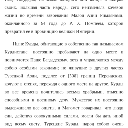
своих. Большая часть народа, сего неизменяла кочевой
жизни во времени завоевания Малой Азии Римлянами,
окончанного за 64 года до Р. Х. Помпеем, которой
превратил ее в провинцию великой Империи.
Ныне Курды, обитающие в собственно так называемом
Курдистане, постоянно пребывают на одно месте и
повинуются Паше Багдадскому, хотя и управляются между
собою особыми законами; но живущие в других частях
Турецкой Азии, подалее от [308] границ Персидских,
кочуют в степях, переходя с одного места на другое. Курды
во все времена почитались весьма храбрыми, отменно
способными к военному делу. Мужество их постоянно
выдерживало все опыты, и Магомет говаривал, что люди
сии, действуя совокупными силами, могли бы дать иной
вид всему свету. Турецкие Курды, народ собою очень