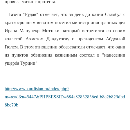
провела митинг протеста.
Газета "Рудав" отмечает, что за день до казни Стамбул с
краткосрочным визитом посетил министр иностранных дел
Ирана Манучехр Моттаки, который встретился со своим
коллегой Ахметом Давдутоглу и президентом Абдуллой
Гюлем. В этом отношении обозреватели отмечают, что один
из пунктов обвинения казненным состоял в "нанесении
ущерба Турции".
http://www.kurdistan.ru/index.php?
m=read&a=5447&PHPSESSID=684a82832836edfb8e2b829dbd
8bc70b