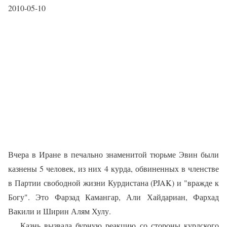
2010-05-10
Вчера в Иране в печально знаменитой тюрьме Эвин были
казнены 5 человек, из них 4 курда, обвиненных в членстве
в Партии свободной жизни Курдистана (PJAK) и "вражде к
Богу". Это Фарзад Камангар, Али Хайдариан, Фархад
Вакили и Ширин Алям Хулу.
Казнь вызвала бурную реакцию со стороны курдского