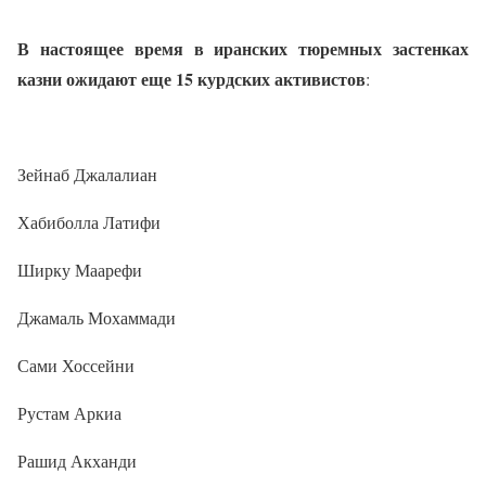
В настоящее время в иранских тюремных застенках
казни ожидают еще 15 курдских активистов
:
Зейнаб Джалалиан
Хабиболла Латифи
Ширку Маарефи
Джамаль Мохаммади
Сами Хоссейни
Рустам Аркиа
Рашид Акханди