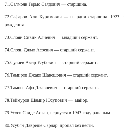
71.Салмоян Гермо Саядович — старшина.
72.Сафаров Али Куримович — гвардии старшина. 1923 г
рождения.
73.Слоян Сивик Алиевич — младший сержант.
74.Слоян Джмо Асоевич — старший сержант.
75.Сулоев Амар Усубович — старший сержант.
76.Тамиров Джако Шавешович — старший сержант.
77.Тамоев Афо Джавоевич — старший сержант.
78.Теймуров Шамир Юсупович —
майор.
79.Усоев Саиде Аслан, вернулся в 1943 году раненым.
80.Усубян Давреше Сардар, пропал без вести.