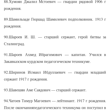
88.Хумоян Джалил Мстоевич — гвардии рядовой 1906 г
рождения.
89.Шамильзаде Гюршад Шамилевич подполковник. 1913 г
рождения.
90.Шароев И. Ш. — старший сержант, герой битвы за
Сталинград.
91.Шароев Ахмед Ибрагимович — капитан. Учился в
Закавказском курдском педагогическом техникуме.
92.Ширинов Исмаил Ибдуллаевич — гвардии младший
сержант 1917 г рождения.
93.Шавешян Аме Саядович — старший сержант.
94.Чатоев Тимур Магоевич — лейтинант. 1917 г рождения.
После окончанияпедагогического техникума он поступил в