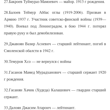
27.Бакроев Туймураз Мамоевич — майор. 1913 г рождения.
28.Балоев Теймур Аббас оглы (1919-2006). Призван в
Армию 1937 г. Участник советско-финской войны (1939—
1940). Воевал под Ленинградом, в бою 1944 г. потерял
правую руку и был демобилизован.
29.Джавоян Вазир Асоевич — старший лейтинант, погиб в
Смоленской обалсти в 1942 г.
30.Темуров Хсо — не вернулся с войны
31.Гасанов Мамед Мурадханович — старший сержант 1920
г рождения.
32.Гасанян Хачик (Худеда) Калашович — гвардии старший
сержант.
33.Далоян Джасим Атароич — лейтинант.