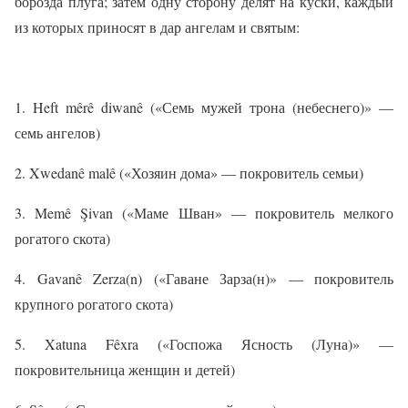
борозда плуга; затем одну сторону делят на куски, каждый
из которых приносят в дар ангелам и святым:
1. Heft mêrê diwanê («Семь мужей трона (небеснего)» —
семь ангелов)
2. Xwedanê malê («Хозяин дома» — покровитель семьи)
3. Memê Şivan («Маме Шван» — покровитель мелкого
рогатого скота)
4. Gavanê Zerza(n) («Гаване Зарза(н)» — покровитель
крупного рогатого скота)
5. Xatuna Fêxra («Госпожа Ясность (Луна)» —
покровительница женщин и детей)