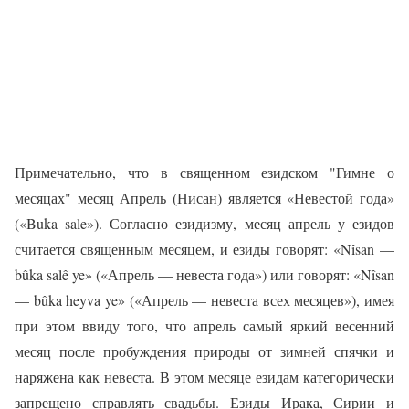
Примечательно, что в священном езидском "Гимне о
месяцах" месяц Апрель (Нисан) является «Невестой года»
(«Buka sale»). Согласно езидизму, месяц апрель у езидов
считается священным месяцем, и езиды говорят: «Nîsan —
bûka salê ye» («Апрель — невеста года») или говорят: «Nîsan
— bûka heyva ye» («Апрель — невеста всех месяцев»), имея
при этом ввиду того, что апрель самый яркий весенний
месяц после пробуждения природы от зимней спячки и
наряжена как невеста. В этом месяце езидам категорически
запрещено справлять свадьбы. Езиды Ирака, Сирии и