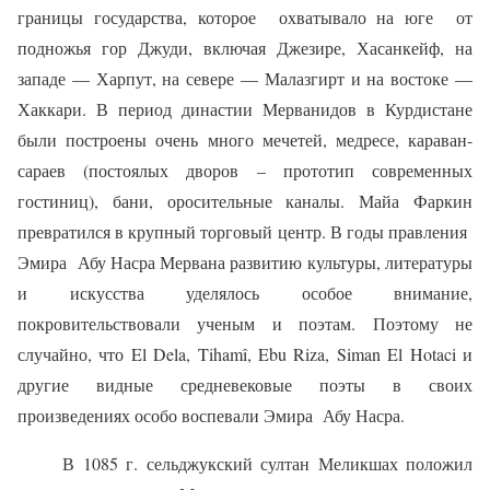
границы государства, которое
охватывало на юге
от
подножья гор Джуди, включая Джезире, Хасанкейф, на
западе — Харпут, на севере — Малазгирт и на востоке —
Хаккари. В период династии Мерванидов в Курдистане
были построены очень много мечетей, медресе, караван-
сараев (постоялых дворов – прототип современных
гостиниц), бани, оросительные каналы. Майа Фаркин
превратился в крупный торговый центр. В годы правления
Эмира
Абу Насра Мервана развитию культуры, литературы
и искусства уделялось особое внимание,
покровительствовали ученым и поэтам. Поэтому не
случайно, что El Dela, Tihamî, Ebu Riza, Siman El Hotaci и
другие видные средневековые поэты в своих
произведениях особо воспевали Эмира
Абу Насра.
В 1085 г. сельджукский султан Меликшах положил