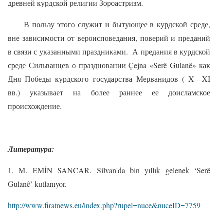
древней курдской религии Зороастризм.
В пользу этого служит и бытующее в курдской среде,
вне зависимости от вероисповедания, поверий и преданий
в связи с указанными праздниками.
А предания в курдской
среде Сильванцев о праздновании Ç
ejna
«
Ser
ê
Gulan
ê» как
Дня Победы курдского государства Мерванидов (
X
—
XI
вв.) указывает на более раннее ее доисламское
происхождение.
Литература:
1.
M
.
EM
İ
N
SANCAR
.
Silvan
'
da
bin
y
ı
ll
ı
k
gelenek
‘
Ser
ê
Gulan
ê’
kutlan
ı
yor
.
http
://
www
.
firatnews
.
eu
/
index
.
php
?
rupel
=
nuce
&
nuceID
=7759