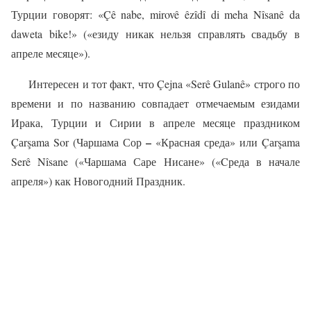
Турции говорят: «Çê nabe, mirovê êzîdî di meha Nîsanê da
daweta bike!» («езиду никак нельзя справлять свадьбу в
апреле месяце»).
Интересен и тот факт, что Çejna «Serê Gulanê» строго по
времени и по названию совпадает отмечаемым езидами
Ирака, Турции и Сирии в апреле месяце праздником
–
Çа
r
ş
ama
Sor
(Чаршама Сор
«Красная среда» или Çа
r
ş
ama
Serê
N
î
sane
(«Чаршама Саре Нисане» («
C
реда в начале
апреля») как Новогодний Праздник.