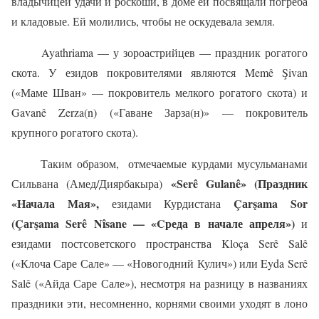
владычицей удачи и роскоши, в доме ей посвящали погреба
и кладовые. Ей молились, чтобы не оскудевала земля.
Ayathriama — у зороастрийцев — праздник рогатого
скота. У езидов покровителями являются Memê Şivan
(«Маме Шван» — покровитель мелкого рогатого скота) и
Gavanê Zerza(n) («Гаване Зарза(н)» — покровитель
крупного рогатого скота).
Таким образом, отмечаемые курдами мусульманами
«
Ser
ê
Gulan
ê» (Праздник
Сильвана (Амед/Диярбакыра)
«Начала Мая»,
Çа
r
ş
ama
Sor
езидами Курдистана
(Çа
r
ş
ama
Serê
N
î
sane
— «
C
реда в начале апреля»)
и
езидами постсоветского пространства Kloça Serê Salê
(«
Клоча Саре Сале» — «Новогодний Кулич») или
Eyda
Serê
Salê
(«
Айда Саре Сале»), несмотря на разницу в названиях
праздники эти, несомненно, корнями своими уходят в лоно