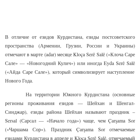
В отличие от езидов Курдистана, езиды постсоветского
пространства (Армении, Грузии, России и Украины)
отмечают в марте (
a
dar) месяце Kloça Serê Salê
(«
Клоча Саре
Сале» — «Новогодний Кулич») или иногда
Eyda
Serê Salê
(«
Айда Саре Сале»), который символизирует наступление
Нового Года.
На территории Южного Курдистана (основные
регионы проживания езидов — Шейхан и Шенгал-
Синджар), езиды района Шейхан называют праздник –
Ser
s
al
(
Сарсал — «Начало года») чаще, чем Çа
r
ş
ama
Sor
(«Чаршама Сор»).
Праздник Çа
r
ş
ama
Sor
отмечаемые
езидами Курдистана в апреле и Kloça Serê Salê, отмечаемый