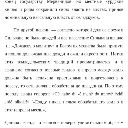
конец государству Мерванидов, но местные курдские
князья и роды сохранили свою власть на местах, приняв
номинальную вассальную власть от сельджуков.
По другой версии — согласно которой долгое время в
Сильване не было дождей и все население Сильвана вышло
на «Дождевую молитву» и Богом их молитва была принята
и пошли долгожданные дожди и ожили окрестности. Нотки
этих земледельческих традиций просматривается и в
езидизме: согласно поверью езидов
к апрелю месяцу земля
должна быть вспахана крестьянами и подготовлена к
посеву, то есть
должна обработана до праздника. По этому
поводу езиды говорят: «Çê nabe di vê mehê da mirovê êzîdî
erdê bikole!» («Езиду никак нельзя обрабатывать землю в
этот (апрель) месяц»).
Данная легенда
и езидское поверье удивительным образом