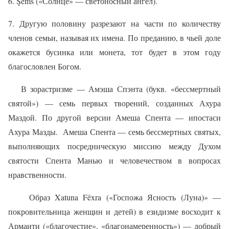
6. Şêms («Солнце» — светоносный ангел).
7. Другую половину разрезают на части по количеству
членов семьи, называя их имена. По преданию, в чьей доле
окажется бусинка или монета, тот будет в этом году
благословлен Богом.
В зорастризме — Амэша Спэнта (букв. «бессмертный
святой») — семь первых творений, созданных Ахура
Маздой. По другой версии Амеша Спента — ипостаси
Ахура Мазды.
Амеша Спента — семь бессмертных святых,
выполняющих посредническую миссию между Духом
святости Спента Манью и человечеством в вопросах
нравственности.
Образ Xatuna Fêxra («Госпожа Ясность (Луна)» —
покровительница женщин и детей) в езидизме восходит к
Армаити («благочестие», «благонамеренность») — добрый