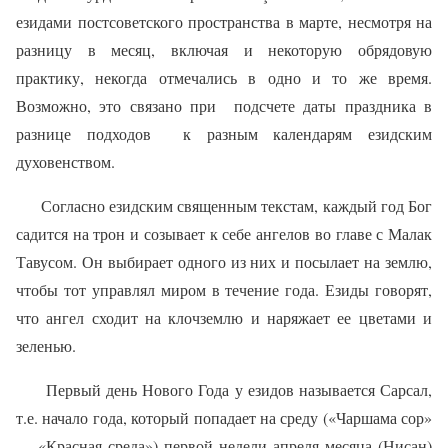
езидами постсоветского пространства в марте, несмотря на
разницу в месяц, включая и некоторую обрядовую
практику, некогда отмечались в одно и то же время.
Возможно, это связано при
подсчете даты праздника в
разнице подходов
к разным календарям езидским
духовенством.
Согласно езидским священным текстам, каждый год Бог
садится на трон и созывает к себе ангелов во главе с Малак
Тавусом. Он выбирает одного из них и посылает на землю,
чтобы тот управлял миром в течение года. Езиды говорят,
что ангел сходит на клочземлю и наряжает ее цветами и
зеленью.
Первый день Нового Года у езидов называется Сарсал,
т.е. начало года, который попадает на среду («Чаршама сор»
— «Красная среда») первой недели апреля месяца (Нисан)