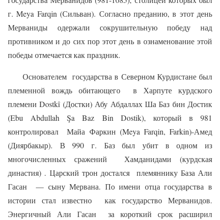
г. Meya Farqin (Сильван). Согласно преданию, в этот день
Мерваниды одержали сокрушительную победу над
противником и до сих пор этот день в ознаменование этой
победы отмечается как праздник.
Основателем
государства в Северном Курдистане был
племенной вождь обитающего
в Харпуте курдского
племени Dostkî (Достки) Абу Абдаллах Ша Баз бин Достик
(Ebu Abdullah Şa Baz Bin Dostik), который в 981
контролировал
Майа Фаркин (Meya Farqin, Farkin)-Амед
(Диярбакыр). В 990 г. Баз был убит в одном из
многочисленных сражений
Хамданидами (курдская
династия) . Царский трон достался
племяннику База Али
Гасан
— сыну Мервана. По имени отца государства в
истории стал известно
как государство Мерванидов.
Энергичный Али Гасан
за короткий срок расширил