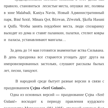
правило, становиться
лесистые места, опушки лес, поляны
в зоне
Malabadi
,
Kaniya
Navin
, Новый Административный
парк,
Bin
ê
Sext
ê,
Minara
Qot
,
B
ê
zwan
,
Z
ê
wet
ı
rk
, Ş
kefta
Hasuni
и
Qulfa
. Чтобы занять поудобнее места, люди спозаранку
выходят из дома и ставят паланкин, палатки, стелют ковры
и
паласы, устанавливают мангалы…
За день до 14 мая готовятся знаменитые яства Сильвана.
В день праздника все стараются угощать друг друга на
импровизированных застольях, слушают рассказы былых
лет, песни, танцуют.
В народной среде бытует разные версии в связи с
Ç
ejna
«
Ser
ê
Gulan
ê».
празднованием
—
Одна из основных версий
празднование Ç
ejna
«
Ser
ê
Gulan
ê» восходит к периоду правления курдского
государства Мерванидов (981-1085), столицей которых был