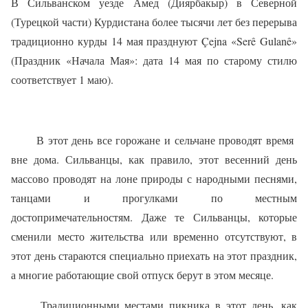
В Сильванском уезде Амед (Диярбакыр) в Северной
(Турецкой части) Курдистана более тысячи лет без перерыва
традиционно курды 14 мая празднуют Ç
ejna
«
Ser
ê
Gulan
ê»
(Праздник «Начала Мая»: дата 14 мая по старому стилю
соответствует 1 маю).
В этот день все горожане и сельчане проводят время
вне дома. Сильванцы, как правило, этот весенний день
массово проводят на лоне природы с народными песнями,
танцами и прогулками по местным
достопримечательностям. Даже те Сильванцы, которые
сменили место жительства или временно отсутствуют, в
этот день стараются специально приехать на этот праздник,
а многие работающие свой отпуск берут в этом месяце.
Традиционными местами пикника в этот день, как