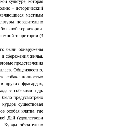
кой культуре, которая
толию – исторический
 являющиеся местным
льтуры поразительно
ь большой территории.
громной территории (3
ого были обнаружены
ы и сбережения жилья,
льтовые представления
уллаев. Общеизвестно,
сте собаке полностью
в других фрагардах,
ода за собаками и др.
ки было предусмотрено
и курдов существовал
ов особая клятва, где
же! Дай (удовлетвори
. Курды обязательно