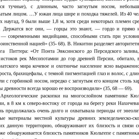
тся тучные), с длинным, часто загнутым носом, небольш
атым лицом. …У южан лица шире и походка тяжелей. Из 40 ч
 наугад, 9 были выше 1,8 м, хотя среди некоторых племен сре
… Держатся все они, — горцы это знают, — гордо и прямо и
, — современными мидийцами, способными стать при услови
оинственной нацией» (35- 68). В. Никитин разделяет авторитет
га
Питтера: «От Понта Эвксинского до Персидского залива,
истоков рек Месопотамии до гор древней Персии, обитало, 
иатского мира кочевое и охотничье население ясно выраженно
роста, брахицефалы, с темной пигментацией глаз и волос, с дл
и с горбинкой носом, нередко с загнутым его концом столь ха
ы древности всегда хорошо ее воспроизводили» (35, 68 — 69).
гические раскопки на многослойном памятнике Кюльт
и, в 8 км к северо-востоку от города на берегу реки Нахичев
нь продолжалась очень долго и охватывала периоды от энеолит
ые материалы местной культуры древних земледельческо-ско
их данную территорию, обнаруживают их близость и связи с
же обнаруживается близость памятников Кюльтепе с памятник