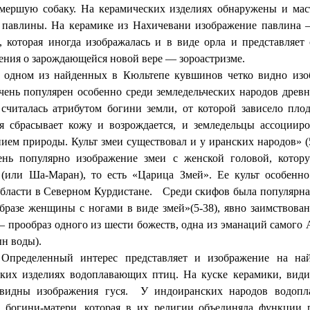
мершую собаку.
На керамических изделиях обнаружены и мас
павлины. На керамике из Нахичевани изображение павлина 
, которая иногда изображалась и в виде орла и представляе
ения о зарождающейся новой вере — зороастризме.
 из найденных в Кюльтепе кувшинов четко видно изобр
чень популярен особенно среди земледельческих народов древн
 считалась атрибутом богини земли, от которой зависело пл
я сбрасывает кожу и возрождается, и земледельцы ассоциир
ием природы. Культ змеи существовал и у иранских народов» (
ень популярно изображение змеи с женской головой, кот
или Ша-Маран), то есть «Царица Змей». Ее культ особенно
бласти в Северном Курдистане.
Среди скифов была популярна
бразе женщины с ногами в виде змей»(5-38), явно заимствован
 прообраз одного из шести божеств, одна из эманаций самог
н воды).
енный интерес представляет и изображение на най
ских изделиях водоплавающих птиц. На куске керамики, види
видны изображения гуся.
У индоиранских народов водопл
 богини-матери, которая в их религии объединяла функции 