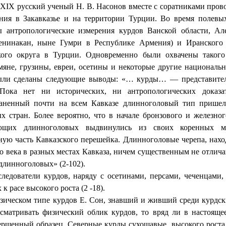
ы
XIX
русский ученый Н. В. Насонов вместе с соратниками пров
ания в Закавказье и на территории Турции. Во время полевы
ы антропологические измерения курдов Ванской области, Але
енинакан, ныне Гумри в Республике Армения) и Иранского 
кого округа в Турции. Одновременно были охвачены такого
мяне, грузины, евреи, осетины и некоторые другие национальн
ыли сделаны следующие выводы: «… курды… — представите
 Пока нет ни исторических, ни антропологических доказат
раненный почти на всем Кавказе длинноголовый тип пришел
х стран. Более вероятно, что в начале бронзового и железно
ющих длинноголовых выдвинулись из своих коренных м
ную часть Кавказского перешейка. Длинноголовые черепа, нах
о века в разных местах Кавказа, ничем существенным не отлич
линноголовых» (2-102).
атели курдов, наряду с осетинами, персами, чеченцами,
 к расе высокого роста (2 -18).
ском типе курдов Е. Сон, знавший и живший среди курдских
сматривать физический облик курдов, то вряд ли в настоящ
ершенный образец. Северные курды сухощавые, высокого роста 