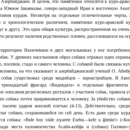
Азербайджане. В целом, эти памятники относятся к куро-аракс
а Южное Закавказье, северо-западный Иран и восточную Ана
итания курдов. Несмотря на отдельные отличительные черты,
м и хронологическим различием, памятники куро-аракской ку
уг к другу. Это одна общая культура, распространенная на очен
то результат наличия родственных племен, расселившихся на о
территории Нахичевани в двух могильниках у ног погребенн
обак. У древних насельников образ собаки отражал идеи охран
, посевов, стадо и самого человека. С собакой были связаны ку
человека, на что указывает и азербайджанский ученый О. Абиб
 собак существовал среди мидийцев – зороастрийцев. В Аве
 тринадцатый фрагард «Видевдата» и отдельные фрагменты 
е описания религиозных ритуалов с участием собак, правила ух
ти собака почти приравнивается к человеку. За убийство соба
 тысячи ударов конской плетью (4-13). Действительно, сред
льт собаки, сохранившийся по сей день. Есть даже среди курд
ся собака: «
Bıde boy xüde zıyarete Esebu
—
kefe u ğıtmin!
»
(«Бо
 ради места паломничества Асаби-кейфа и (собаки) Гытмин»)