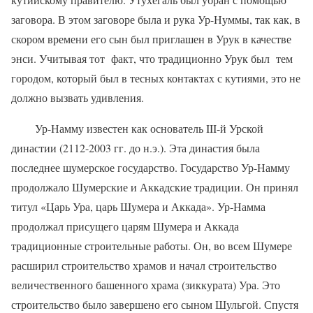
заговора. В этом заговоре была и рука Ур-Нуммы, так как, в
скором времени его сын был приглашен в Урук в качестве
энси. Учитывая тот
факт, что традиционно Урук был
тем
городом, который был в тесных контактах с кутиями, это не
должно вызвать удивления.
Ур-Намму известен как основатель
III
-й Урской
династии (2112-2003 гг. до н.э.). Эта династия была
последнее шумерское государство. Государство Ур-Намму
продолжало Шумерские и Аккадские традиции. Он принял
титул «Царь Ура, царь Шумера и Аккада». Ур-Намма
продолжал присущего царям Шумера и Аккада
традиционные строительные работы. Он, во всем Шумере
расширил строительство храмов и начал строительство
величественного башенного храма (зиккурата) Ура. Это
строительство было завершено его сыном Шульгой. Спустя