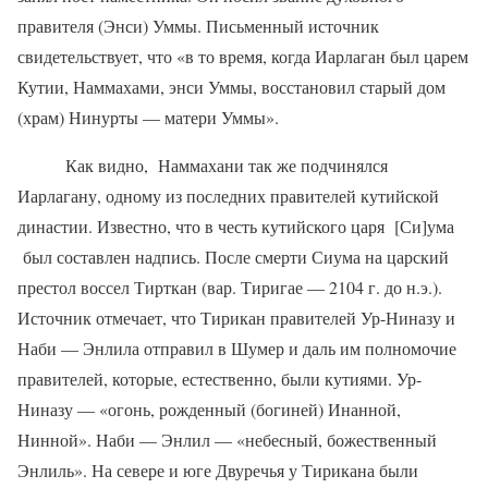
правителя (Энси) Уммы. Письменный источник
свидетельствует, что «в то время, когда Иарлаган был царем
Кутии, Наммахами, энси Уммы, восстановил старый дом
(храм) Нинурты — матери Уммы».
Как видно,
Наммахани так же подчинялся
Иарлагану, одному из последних правителей кутийской
династии. Известно, что в честь кутийского царя
[Си]ума
был составлен надпись. После смерти Сиума на царский
престол воссел Тирткан (вар. Тиригае — 2104 г. до н.э.).
Источник отмечает, что Тирикан правителей Ур-Ниназу и
Наби — Энлила отправил в Шумер и даль им полномочие
правителей, которые, естественно, были кутиями. Ур-
Ниназу — «огонь, рожденный (богиней) Инанной,
Нинной». Наби — Энлил — «небесный, божественный
Энлиль». На севере и юге Двуречья у Тирикана были