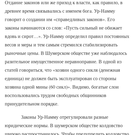
Отдание законов или же приход к власти, как правило, в
древнее время связывались с именем бога. Ур-Намму
говорит о создании им «справедливых законов». Его
законы начинаются со слов: «Пусть сильный не обижает
вдовь и сирот…». Ур-Намму определил правил постоянных
весов и меры и тем самым стремился стабилизировать
рыночные цены. В Шумерском обществе уже наблюдалось
разительное имущественное неравноправие. В одной из
статей говориться, что «хозяин одного сикля (денежная
единица) не должен быть эксплуатирован со стороны
хозяина одной мины (60 сикл)». Видимо, богатые слои
воспользовались трудом свободных общинников
принудительном порядке.
Законы Ур-Намму отрегулировали разные
юридические нормы. В шумерском обществе колдовство
широко распространилось. Чтобы предупредить колдовство,