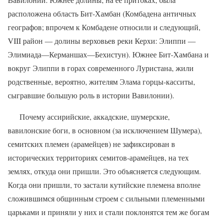
расположена область Бит-Хамбан (Комбадена античных
географов; впрочем к Комбадене относили и следующий,
VIII
район — долины верховьев реки Керхи: Элиппи —
Элимиада—Керманшах—Бехистун). Южнее Бит-Хамбана и
вокруг Элиппи в горах современного Луристана, жили
родственные, вероятно, жителям Элама горцы-касситы,
сыгравшие большую роль в истории Вавилонии).
Почему ассирийские, аккадские, шумерские,
вавилонские боги, в основном (за исключением Шумера),
семитских племен (арамейцев) не зафиксирован в
исторических территориях семитов-арамейцев, на тех
землях, откуда они пришли. Это объясняется следующим.
Когда они пришли, то застали кутийские племена вполне
сложившимся общинным строем с сильными племенными
царьками и приняли у них и стали поклонятся тем же богам