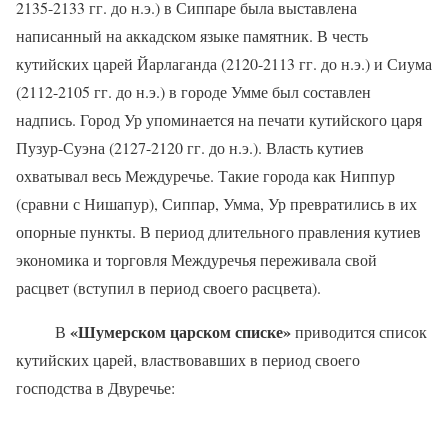
2135-2133 гг. до н.э.) в Сиппаре была выставлена
написанный на аккадском языке памятник. В честь
кутийских царей Йарлаганда (2120-2113 гг. до н.э.) и Сиума
(2112-2105 гг. до н.э.) в городе Умме был составлен
надпись. Город Ур упоминается на печати кутийского царя
Пузур-Суэна (2127-2120 гг. до н.э.). Власть кутиев
охватывал весь Междуречье. Такие города как Ниппур
(сравни с Нишапур), Сиппар, Умма, Ур превратились в их
опорные пункты. В период длительного правления кутиев
экономика и торговля Междуречья переживала свой
расцвет (вступил в период своего расцвета).
«Шумерском царском списке»
В
приводится список
кутийских царей, властвовавших в период своего
господства в Двуречье: