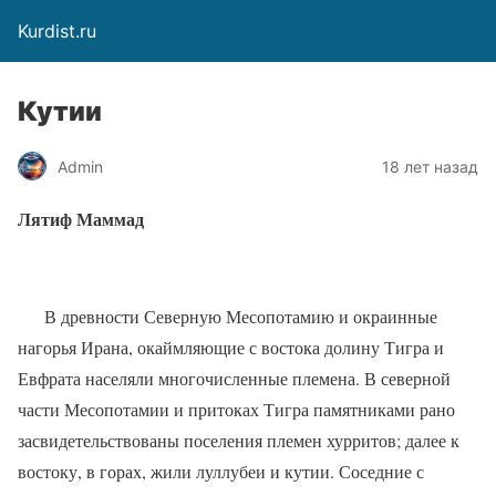
Kurdist.ru
Кутии
Admin
18 лет назад
Лятиф Маммад
В древности Северную Месопотамию и окраинные
нагорья Ирана, окаймляющие с востока долину Тигра и
Евфрата населяли многочисленные племена. В северной
части Месопотамии и притоках Тигра памятниками рано
засвидетельствованы поселения племен хурритов; далее к
востоку, в горах, жили луллубеи и кутии. Соседние с