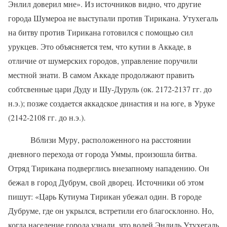
Энлил доверил мне». Из источников видно, что другие
города Шумероа не выступали против Тирикана. Утухегаль
на битву против Тирикана готовился с помощью сил
урукцев. Это объясняется тем, что кутии в Аккаде, в
отличие от шумерских городов, управление поручили
местной знати. В самом Аккаде продолжают править
собтсвенные цари Дуду и Шу-Дуруль (ок. 2172-2137 гг. до
н.э.); позже создается аккадское династия и на юге, в Уруке
(2142-2108 гг. до н.э.).
Вблизи Муру, расположенного на расстоянии
дневного перехода от города Уммы, произошла битва.
Отряд Тирикана подверглись внезапному нападению. Он
бежал в город Дубрум, свой дворец. Источники об этом
пишут: «Царь Кутиума Тирикан убежал один. В городе
Дубруме, где он укрылся, встретили его благосклонно. Но,
когда население города узнали, что волей Энлиль Утухегаль