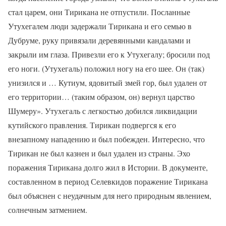
стал царем, они Тирикана не отпустили. Посланные
Утухегалем люди задержали Тирикана и его семью в
Дубруме, руку привязали деревянными кандалами и
закрыли им глаза. Привезли его к Утухегалу; бросили под
его ноги. (Утухегаль) положил ногу на его шее. Он (так)
унизился и … Кутиум, ядовитый змей гор, был удален от
его территории… (таким образом, он) вернул царство
Шумеру». Утухегаль с легкостью добился ликвидации
кутийского правления. Тирикан подвергся к его
внезапному нападению и был побежден. Интересно, что
Тирикан не был казнен и был удален из страны. Эхо
поражения Тирикана долго жил в Истории. В документе,
составленном в период Селевкидов поражение Тирикана
был объяснен с неудачным для него природным явлением,
солнечным затмением.