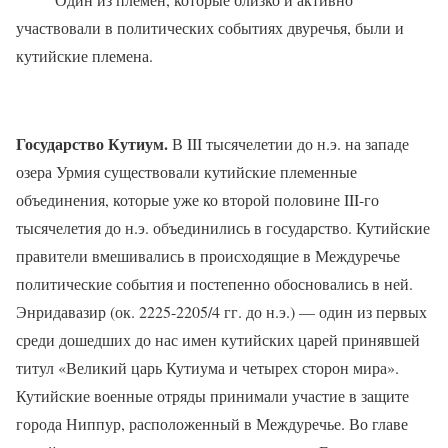
участвовали в политических событиях двуречья, были и
кутийские племена.
Государство Кутиум.
В
III
тысячелетии до н.э. на западе
озера Урмия существовали кутийские племенные
объединения, которые уже ко второй половине
III
-го
тысячелетия до н.э. объединились в государство. Кутийские
правители вмешивались в происходящие в Междуречье
политические события и постепенно обосновались в ней.
Энридавазир (ок. 2225-2205/4 гг. до н.э.) — один из первых
среди дошедших до нас имен кутийских царей принявшей
титул «Великий царь Кутиума и четырех сторон мира».
Кутийские военные отряды принимали участие в защите
города Ниппур, расположенный в Междуречье. Во главе