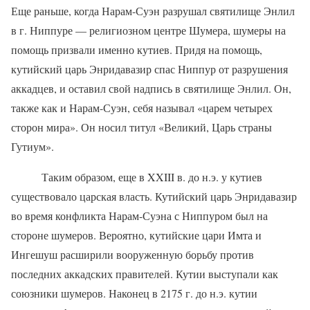
Еще раньше, когда Нарам-Суэн разрушал святилище Энлил
в г. Ниппуре — религиозном центре Шумера, шумеры на
помощь призвали именно кутиев. Придя на помощь,
кутийский царь Энридавазир спас Ниппур от разрушения
аккадцев, и оставил свой надпись в святилище Энлил. Он,
также как и Нарам-Суэн, себя называл «царем четырех
сторон мира». Он носил титул «Великий, Царь страны
Гутиум».
Таким образом, еще в
XXIII
в. до н.э. у кутиев
существовало царская власть. Кутийский царь Энридавазир
во время конфликта Нарам-Суэна с Ниппуром был на
стороне шумеров. Вероятно, кутийские цари Имта и
Ингешуш расширили вооруженную борьбу против
последних аккадских правителей. Кутии выступали как
союзники шумеров. Наконец в 2175 г. до н.э. кутии