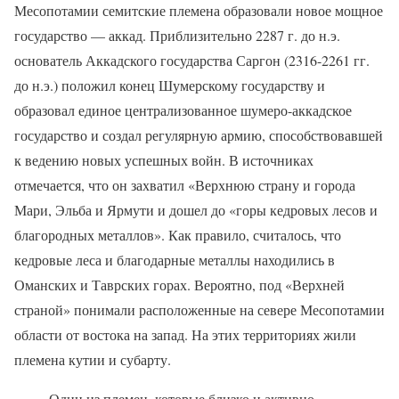
Месопотамии семитские племена образовали новое мощное
государство — аккад. Приблизительно 2287 г. до н.э.
основатель Аккадского государства Саргон (2316-2261 гг.
до н.э.) положил конец Шумерскому государству и
образовал единое централизованное шумеро-аккадское
государство и создал регулярную армию, способствовавшей
к ведению новых успешных войн. В источниках
отмечается, что он захватил «Верхнюю страну и города
Мари, Эльба и Ярмути и дошел до «горы кедровых лесов и
благородных металлов». Как правило, считалось, что
кедровые леса и благодарные металлы находились в
Оманских и Таврских горах. Вероятно, под «Верхней
страной» понимали расположенные на севере Месопотамии
области от востока на запад. На этих территориях жили
племена кутии и субарту.
Один из племен, которые близко и активно