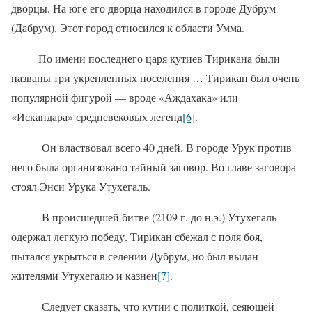
дворцы. На юге его дворца находился в городе Дубрум
(Дабрум). Этот город относился к области Умма.
По имени последнего царя кутиев Тирикана были
названы три укрепленных поселения … Тирикан был очень
популярной фигурой — вроде «Аждахака» или
«Искандара» средневековых легенд
[6]
.
Он властвовал всего 40 дней. В городе Урук против
него была организовано тайный заговор. Во главе заговора
стоял Энси Урука Утухегаль.
В происшедшей битве (2109 г. до н.э.) Утухегаль
одержал легкую победу. Тирикан сбежал с поля боя,
пытался укрыться в селении Дубрум, но был выдан
жителями Утухегалю и казнен
[7]
.
Следует сказать, что кутии с политкой, сеяющей