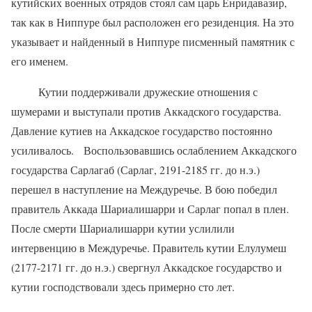
кутийских военных отрядов стоял сам царь Енридавазир,
так как в Ниппуре был расположен его резиденция. На это
указывает и найденный в Ниппуре писменный памятник с
его именем.
Кутии поддерживали дружеские отношения с
шумерами и выступали против Аккадского государства.
Давление кутиев на Аккадское государство постоянно
усиливалось.
Воспользовавшись ослаблением Аккадского
государства Сарлагаб (Сарлаг, 2191-2185 гг. до н.э.)
перешел в наступление на Междуречье. В бою победил
правитель Аккада Шариалишарри и Сарлаг попал в плен.
После смерти Шариалишарри кутии услилили
интервенцию в Междуречье. Правитель кутии Елулумеш
(2177-2171 гг. до н.э.) свергнул Аккадское государство и
кутии господствовали здесь примерно сто лет.