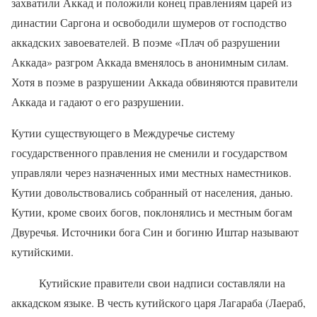
захватили Аккад и положили конец правлениям царей из
династии Саргона и освободили шумеров от господство
аккадских завоевателей. В поэме «Плач об разрушении
Аккада» разгром Аккада вменялось в анонимным силам.
Хотя в поэме в разрушении Аккада обвиняются правители
Аккада и гадают о его разрушении.
Кутии существующего в Междуречье систему
государственного правления не сменили и государством
управляли через назначенных ими местных наместников.
Кутии довольствовались собранный от населения, данью.
Кутии, кроме своих богов, поклонялись и местным богам
Двуречья. Источники бога Син и богиню Иштар называют
кутийскими.
Кутийские правители свои надписи составляли на
аккадском языке. В честь кутийского царя Лагараба (Лаераб,