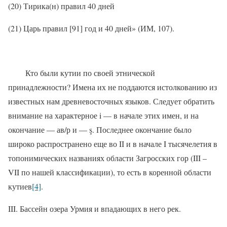
(20) Тирика(н) правил 40 дней
(21) Царь правил [91] год и 40 дней» (ИМ, 107).
Кто были кутии по своей этнической
принадлежности? Имена их не поддаются истолкованию из
известных нам древневосточных языков. Следует обратить
внимание на характерное
i
— в начале этих имен, и на
окончание — ав/р и —
ş.
Последнее окончание было
широко распространено еще во
II
и в начале
I
тысячелетия в
топонимических названиях области Загросских гор (
III
–
VII
по нашей классификации), то есть в коренной области
кутиев
[4]
.
III
. Бассейн озера Урмия и впадающих в него рек.