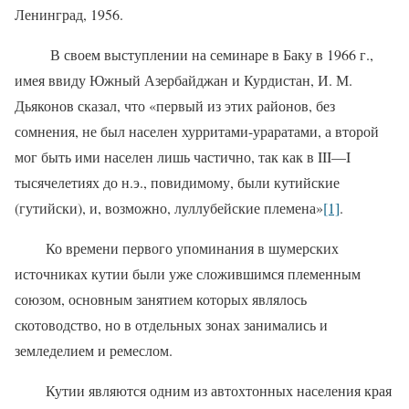
Ленинград, 1956.
В своем выступлении на семинаре в Баку в 1966 г.,
имея ввиду Южный Азербайджан и Курдистан, И. М.
Дьяконов сказал, что «первый из этих районов, без
сомнения, не был населен хурритами-ураратами, а второй
мог быть ими населен лишь частично, так как в
III
—
I
тысячелетиях до н.э., повидимому, были кутийские
(гутийски), и, возможно, луллубейские племена»
[1]
.
Ко времени первого упоминания в шумерских
источниках кутии были уже сложившимся племенным
союзом, основным занятием которых являлось
скотоводство, но в отдельных зонах занимались и
земледелием и ремеслом.
Кутии являются одним из автохтонных населения края