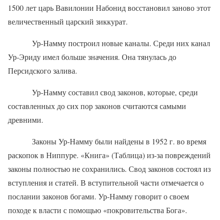
1500 лет царь Вавилонии Набонид восстановил заново этот
величественный царский зиккурат.
Ур-Намму построил новые каналы. Среди них канал
Ур-Эриду имел больше значения. Она тянулась до
Персидского залива.
Ур-Намму составил свод законов, которые, среди
составленных до сих пор законов считаются самыми
древними.
Законы Ур-Намму были найдены в 1952 г. во время
раскопок в Ниппуре. «Книга» (Таблица) из-за повреждений
законы полностью не сохранились. Свод законов состоял из
вступления и статей. В вступительной части отмечается о
послании законов богами. Ур-Намму говорит о своем
походе к власти с помощью «покровительства Бога».