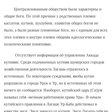
Централизованным обществом были характерны и
общие боги. По этой причине у родственных племен
касситов, кутиев, луллубеев, эламитов общих богов не
было, а были разные племенные боги, но с единым для всех
этих племен и внутри племен общими идеологическими и
политическими понятиями.
Отсутствует информация об управлении Аккада
кутиями. Среди подчиненных кутиям шумерских городов
хозяйственная деятельность Лагаша отразилось в
источниках. По некоторым суждениям, якобы кутии
разрушили и города Урук и Ур, но в источниках об этом
ничего не сообщается. Наоборот, кутийский царь [Си]ум
называл себя «вечным работником храма Ура». В начале
кутийского правления в Лагаше Ур-Баба действовал в
качестве энси. Энси зависел от кутиев. Энси Лагаша себя не