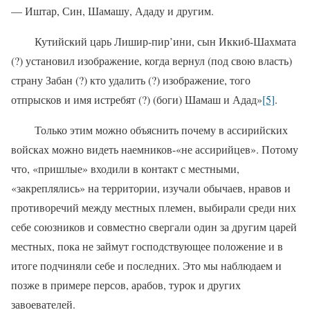
— Иштар, Син, Шамашу, Ададу и другим.
Кутийский царь Лишир-пир’ини, сын Иккиб-Шахмата
(?) установил изображение, когда вернул (под свою власть)
страну Забан (?) кто удалить (?) изображение, того
отпрысков и имя истребят (?) (боги) Шамаш и Адад»
[5]
.
Только этим можно объяснить почему в ассирийских
войсках можно видеть наемников-«не ассирийцев». Потому
что, «пришлые» входили в контакт с местными,
«закреплялись» на территории, изучали обычаев, нравов и
противоречий между местных племен, выбирали среди них
себе союзников и совместно свергали один за другим царей
местных, пока не займут господствующее положение и в
итоге подчиняли себе и последних. Это мы наблюдаем и
позже в примере персов, арабов, турок и других
завоевателей.