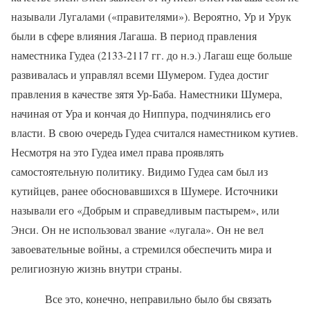
называли Лугалами («правителями»). Вероятно, Ур и Урук
были в сфере влияния Лагаша. В период правления
наместника Гудеа (2133-2117 гг. до н.э.) Лагаш еще больше
развивалась и управлял всеми Шумером. Гудеа достиг
правления в качестве зятя Ур-Баба. Наместники Шумера,
начиная от Ура и кончая до Ниппура, подчинялись его
власти. В свою очередь Гудеа считался наместником кутиев.
Несмотря на это Гудеа имел права проявлять
самостоятельную политику. Видимо Гудеа сам был из
кутийцев, ранее обосновавшихся в Шумере. Источники
называли его «Добрым и справедливым пастырем», или
Энси. Он не использовал звание «лугала». Он не вел
завоевательные войны, а стремился обеспечить мира и
религиозную жизнь внутри страны.
Все это, конечно, неправильно было бы связать