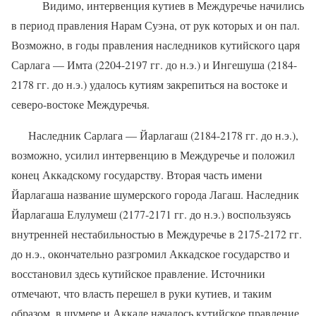
Видимо, интервенция кутиев в Междуречье начились
в период правления Нарам Суэна, от рук которых и он пал.
Возможно, в годы правления наследников кутийского царя
Сарлага — Имта (2204-2197 гг. до н.э.) и Ингешуша (2184-
2178 гг. до н.э.) удалось кутиям закрепиться на востоке и
северо-востоке Междуречья.
Наследник Сарлага — Йарлагаш (2184-2178 гг. до н.э.),
возможно, усилил интервенцию в Междуречье и положил
конец Аккадскому государству. Вторая часть имени
Йарлагаша название шумерского города Лагаш. Наследник
Йарлагаша Елулумеш (2177-2171 гг. до н.э.) воспользуясь
внутренней нестабильностью в Междуречье в 2175-2172 гг.
до н.э., окончательно разгромил Аккадское государство и
восстановил здесь кутийское правление. Источники
отмечают, что власть перешел в руки кутиев, и таким
образом, в шумере и Аккаде началось кутийское правление.