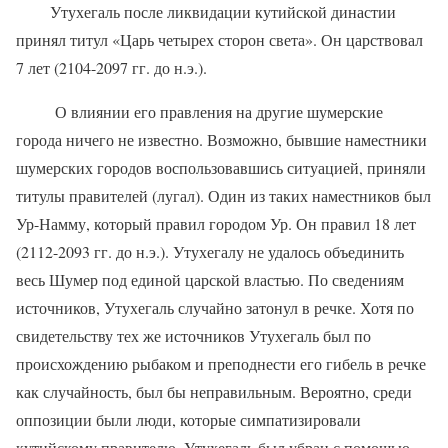
Утухегаль после ликвидации кутийской династии
принял титул «Царь четырех сторон света». Он царствовал
7 лет (2104-2097 гг. до н.э.).
О влиянии его правления на другие шумерские
города ничего не известно. Возможно, бывшие наместники
шумерских городов воспользовавшись ситуацией, приняли
титулы правителей (лугал). Один из таких наместников был
Ур-Намму, который правил городом Ур. Он правил 18 лет
(2112-2093 гг. до н.э.). Утухегалу не удалось объединить
весь Шумер под единой царской властью. По сведениям
источников, Утухегаль случайно затонул в речке. Хотя по
свидетельству тех же источников Утухегаль был по
происхождению рыбаком и преподнести его гибель в речке
как случайность, был бы неправильным. Вероятно, среди
оппозиции были люди, которые симпатизировали
кутийскому правителю. Утухегаль был убран с помощью