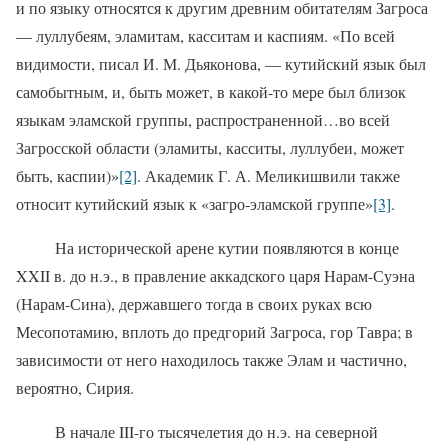
и по языку относятся к другим древним обитателям Загроса
— луллубеям, эламитам, касситам и каспиям. «По всей
видимости, писал И. М. Дьяконова, — кутийский язык был
самобытным, и, быть может, в какой-то мере был близок
языкам эламской группы, распространенной…во всей
Загросской области (эламиты, касситы, луллубеи, может
быть, каспии)»
[2]
. Академик Г. А. Меликишвили также
относит кутийский язык к «загро-эламской группе»
[3]
.
На исторической арене кутии появляются в конце
XXII
в. до н.э., в правление аккадского царя Нарам-Суэна
(Нарам-Сина), державшего тогда в своих руках всю
Месопотамию, вплоть до предгорий Загроса, гор Тавра; в
зависимости от него находилось также Элам и частично,
вероятно, Сирия.
В начале
III
-го тысячелетия до н.э. на северной