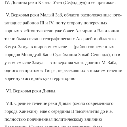
IV
. Долины реки Кызыл-Узен (Сефид руд) и ее притоков.
V
. Верховья реки Малый Заб, области расположенные юго-
западнее районов
III
и
IV
, по ту сторону поперечных
горных хребтов тяготели уже более Ассирии и Вавилонии,
тесно была связана географически с Ассрией и областью
Замуа. Замуа в широком смысле — (район современных
городов Миандуаб-Банэ-Сулеймания-Зохаб-Сенендж), но в
узком смысле Замуа — это верхняя часть долины М. Заба,
одного из притоков Тигра, пересекавших в нижнем течении
коренную ассирийскую территорию.
VI
. Верховья реки Диялы.
VII
. Среднее течение реки Диялы (около современного
города Ханекин), еще с середины
II
тысячелетия до н.э.
полностью подчиненная политическому влиянию
Вавилонии. Южнее долины, на ее притоках, была