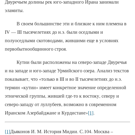
Двуречьем долины рек юго-западного Ирана занимали
эламиты.
В своем большинстве эти и близкие к ним племена в
IV
—
III
тысячелетиях до н.э. были оседлыми и
полуоседлыми скотоводами, жившими еще в условиях
первобытнообщинного строя.
Кутии были расположены на северо-западе Двуречья
и на западе и юго-западе Урмийского озера. Анализ текстов
показывает, что «только в
III
и во
II
тысячелетиях до н.э.
термин «кутии» имеет конкретное значение определенной
этнической группы, жившей где-то к востоку, северу и
северо-западу от луллубеев, возможно в современном
Иранском Азербайджане и Курдистане»
[1]
.
[1]
Дьяконов И. М. История Мидии. С.104.
Москва –