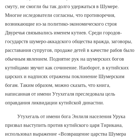
смуту, не смогли бы так долго удержаться в Шумере.
Многие иследователи согласны, что противоречия,
возникающие из-за политико-экономического строя
Двуречья связывались именем кутиев. Среди городов-
государств шумеро-аккадского общества вражда, заговоры,
расставания супругов, продаже детей в качестве рабов было
обычным явлением. Поднятие рук на шумерских богов
кутийцами звучит как сочинение. Наоборот, в кутийских
царских и надписях отражены поклонение Шумерским
богам. Таким образом, можно сказать, что книга,
написанная от имени Утухегаля преследовала цель
оправдания ликвидации кутийской династии.
Утухегаль от имени бога Энлиля населения Урука
призвал выступить против кутийского царя Тирикана,
использовал выражение «Возвращение царства Шумера