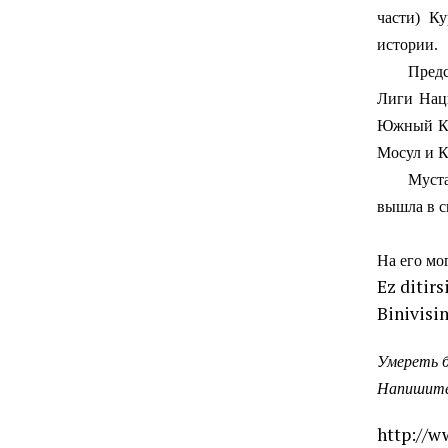
части) К
истории.
Председат
Лиги Нац
Южный Кур
Мосул и К
Мустафа П
вышла в с
На его мо
Ez ditir
Binivisi
Умереть б
Напишите 
http://w