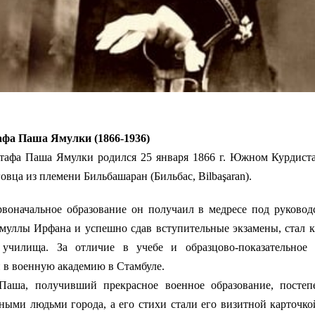
 Паша Ямулки (1866-1936)
тафа Паша Ямулки родился 25 января 1866 г. Южном Курдиста
говца из племени Бильбашаран (Бильбас, Bilbaşaran).
альное образование он получаил в медресе под руководс
муллы Ирфана и успешно сдав вступительные экзамены, стал к
 училища. За отличие в учебе и образцово-показательно
 в военную академию в Стамбуле.
Паша, получивший прекрасное военное образование, постеп
ными людьми города, а его стихи стали его визитной карточк