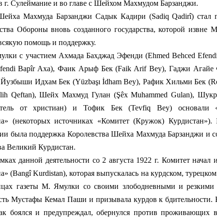
в г. Сулеймание и во главе с Шейхом Махмудом Барзанджи.
ха Махмуда Барзанджи Садык Кадири (Sadiq Qadirî) стал 
ства Обороны вновь созданного государства, которой извне 
всякую помощь и поддержку.
и с участием Ахмада Бахджад Эфенди (Ehmed Behced Efendi
Efendi Bapîr Axa), Фаик Арыф Бек (Faik Arif Bey), Гаджи Агайе
), Йузбыши Идхам Бек (Yüzbaşı İdham Bey), Рафик Хильми Бек (Re
lih Qeftan), Шейх Махмуд Гулан (Şêx Muhammed Gulan), Шукри
итель от христиан) и Тофик Бек (Tevfiq Bey) основали 
а» (некоторых источниках «Комитет (Кружок) Курдистан»). 
ии была поддержка Королевства Шейха Махмуда Барзанджи и с
ва Великий Курдистан.
данной деятельности со 2 августа 1922 г. Комитет начал и
а» (Bangî Kurdistan), которая выпускалась на курдском, турецком
ицах газеты М. Ямулки со своими злободневными и резкими с
сть Мустафы Кемал Паши и призывала курдов к бдительности. В
так боялся и предупреждал, обернулся против проживающих в