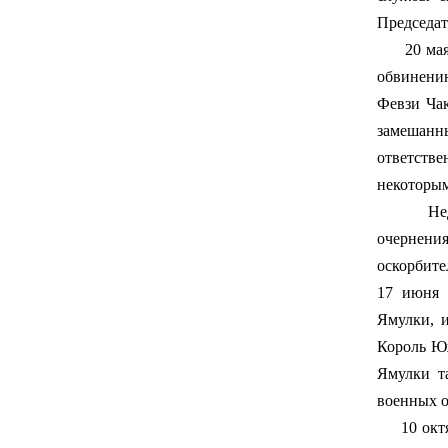
Председат
20 мая 1
обвинени
Февзи Чак
замешанн
ответстве
некоторы
Недоволь
очернения
оскорбит
17 июня 
Ямулки, 
Король Ю
Ямулки т
военных о
10 октябр