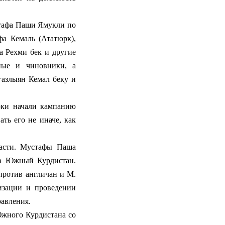
тафа Паши Ямукли по
а Кемаль (Ататюрк),
а Рехми бек и другие
ные и чиновники, а
газлыян Кемал беку и
ки начали кампанию
ть его не иначе, как
ласти. Мустафы Паша
 в Южный Курдистан.
ротив англичан и М.
изации и проведении
авления.
Южного Курдистана со