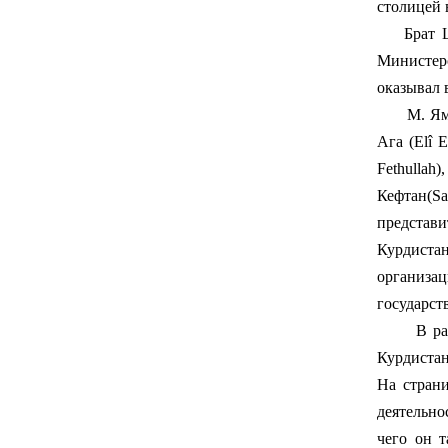
столицей 
Брат Шей
Министер
оказывал 
М. Ямулк
Ага (Elî 
Fethullah
Кефтан(Sa
представ
Курдистан
организац
государст
В рамках 
Курдистан
На стран
деятельно
чего он 