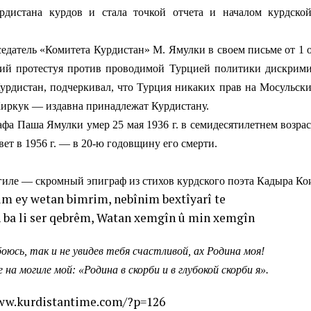
урдистана курдов и стала точкой отчета и началом курдско
ель «Комитета Курдистан» М. Ямулки в своем письме от 1 окт
ий протестуя против проводимой Турцией политики дискрими
дистан, подчеркивал, что Турция никаких прав на Мосульский
иркук — издавна принадлежат Курдистану.
аша Ямулки умер 25 мая 1936 г. в семидесятилетнем возрасте
вет в 1956 г. — в 20-ю годовщину его смерти.
гиле — скромный эпиграф из стихов курдского поэта Кадыра Кои
sim ey wetan bimrim, nebînim bextîyarî te
n ba li ser qebrêm, Watan xemgîn û min xemgîn
оюсь, так и не увидев тебя счастливой, ах Родина моя!
на могиле мой: «Родина в скорби и в глубокой скорби я».
ww.kurdistantime.com/?p=126