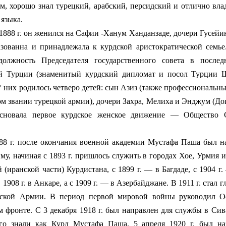
м, хорошо знал турецкий, арабский, персидский и отлично вла
 языка.
8 г. он женился на Сафии -Ханум Ханданзаде, дочери Гусей
зованна и принадлежала к курдской аристократической семь
должность Председателя государственного совета в после
й Турции (знаменитый курдский дипломат и посол Турции
У них родилось четверо детей: сын Азиз (также профессиональ
м звании турецкой армии), дочери Захра, Мелиха и Энджум (Д
основала первое курдское женское движение — Общество 
. после окончания военной академии Мустафа Паша был на
му, начиная с 1893 г. пришлось служить в городах Хое, Урмия 
 (иранской части) Курдистана, с 1899 г. — в Багдаде, с 1904 г
в 1908 г. в Анкаре, а с 1909 г. — в Азербайджане. В 1911 г. ста
ской Армии. В период первой мировой войны руководил О
м фронте. С 3 декабря 1918 г. был направлен для службы в Сив
го знали как Курд Мустафа Паша. 5 апреля 1920 г. был на