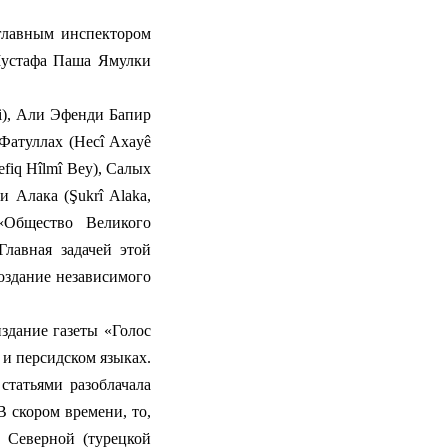
главным инспектором
Мустафа Паша Ямулки
), Али Эфенди Бапир
 Фатуллах (Hecî Axayê
fiq Hîlmî Bey), Салых
 Алака (Şukrî Alaka,
«Общество Великого
Главная задачей этой
оздание независимого
здание газеты «Голос
 и персидском языках.
татьями разоблачала
 скором времени, то,
 Северной (турецкой