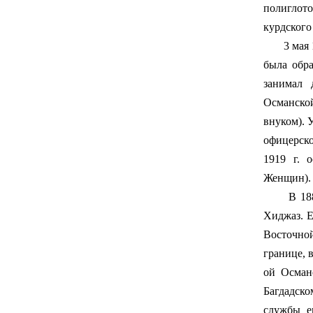
полиглото
курдского
3 мая 188
была обра
занимал 
Османско
внуком). 
офицерско
1919 г. 
Женщин).
В 1888 г
Хиджаз. Е
Восточной
границе, 
ой Осман
Багдадско
службы е