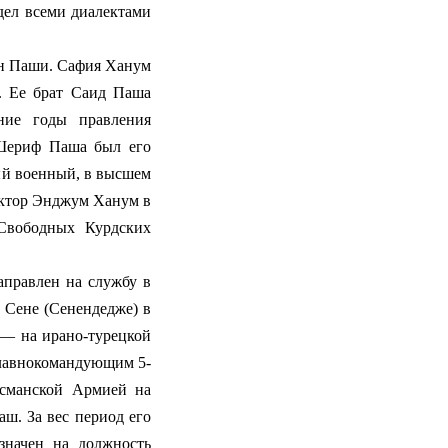
дел всеми диалектами
ин Паши. Сафия Ханум
е. Ее брат Саид Паша
дние годы правления
 Шериф Паша был его
ный военный, в высшем
октор Энджум Ханум в
Свободных Курдских
правлен на службу в
и Сене (Сенендедже) в
. — на ирано-турецкой
л главнокомандующим 5-
сманской Армией на
аш. За вес период его
значен на должность