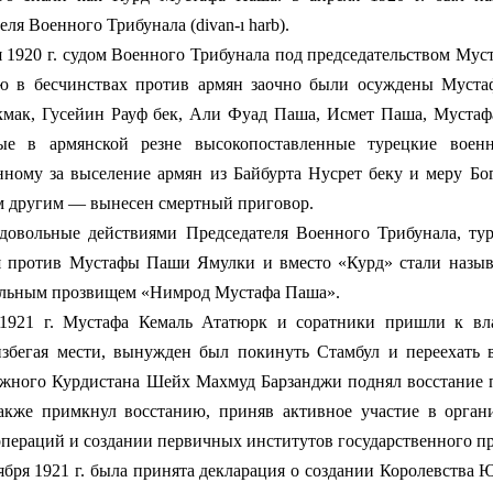
еля Военного Трибунала (divan-ı harb).
920 г. судом Военного Трибунала под председательством Мус
ю в бесчинствах против армян заочно были осуждены Мустаф
мак, Гусейин Рауф бек, Али Фуад Паша, Исмет Паша, Мустаф
ые в армянской резне высокопоставленные турецкие воен
нному за выселение армян из Байбурта Нусрет беку и меру Бо
м другим — вынесен смертный приговор.
ные действиями Председателя Военного Трибунала, тур
 против Мустафы Паши Ямулки и вместо «Курд» стали называ
ельным прозвищем «Нимрод Мустафа Паша».
1921 г. Мустафа Кемаль Ататюрк и соратники пришли к в
избегая мести, вынужден был покинуть Стамбул и переехать
жного Курдистана Шейх Махмуд Барзанджи поднял восстание п
акже примкнул восстанию, приняв активное участие в орган
пераций и создании первичных институтов государственного пр
я 1921 г. была принята декларация о создании Королевства 