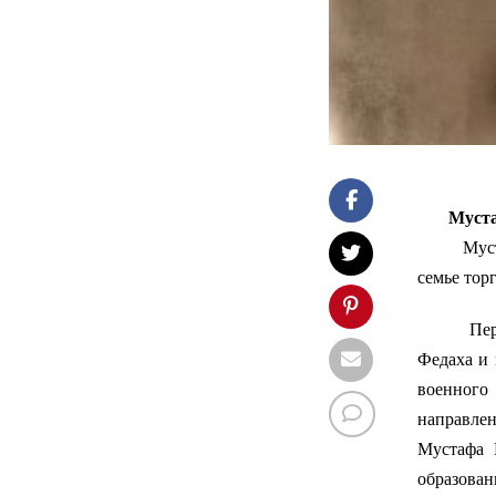
Мустафа
Мус
семье тор
Первонач
Федаха и 
военного
направлен
Мустафа 
образован