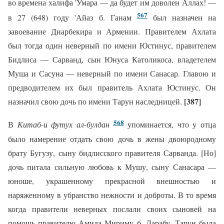
во времена халифа 'Умара — да будет им доволен Аллах! —
567
в 27 (648) году 'Айаз б. Ганам
был назначен на
завоевание Диарбекира и Армении. Правителем Ахлата
был тогда один неверный по имени Юстинус, правителем
Бидлиса — Сарванд, сын Юнуса Католикоса, владетелем
Муша и Сасуна — неверный по имени Санасар. Главою и
предводителем их был правитель Ахлата Юстинус. Он
[387]
назначил свою дочь по имени Тарун наследницей.
568
В
Китаб-и футух ал-булдан
упоминается, что у отца
было намерение отдать свою дочь в жены двоюродному
брату Бугузу, сыну бидлисского правителя Сарванда. [Но]
дочь питала сильную любовь к Мушу, сыну Санасара —
юноше, украшенному прекрасной внешностью и
наряженному в убранство нежности и доброты. В то время
когда правители неверных послали своих сыновей на
помощь правителю Амида Мириму б. Дарабу, Тарун была