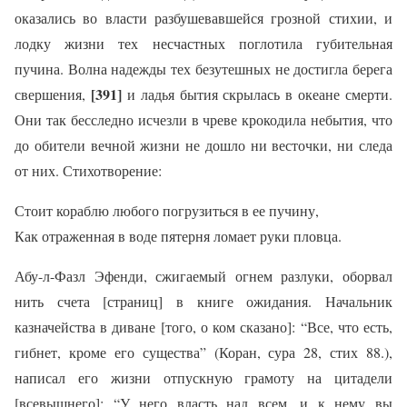
оказались во власти разбушевавшейся грозной стихии, и
лодку жизни тех несчастных поглотила губительная
пучина. Волна надежды тех безутешных не достигла берега
[391]
свершения,
и ладья бытия скрылась в океане смерти.
Они так бесследно исчезли в чреве крокодила небытия, что
до обители вечной жизни не дошло ни весточки, ни следа
от них. Стихотворение:
Стоит кораблю любого погрузиться в ее пучину,
Как отраженная в воде пятерня ломает руки пловца.
Абу-л-Фазл Эфенди, сжигаемый огнем разлуки, оборвал
нить счета [страниц] в книге ожидания. Начальник
казначейства в диване [того, о ком сказано]: “Все, что есть,
гибнет, кроме его существа” (Коран, сура 28, стих 88.),
написал его жизни отпускную грамоту на цитадели
[всевышнего]: “У него власть над всем, и к нему вы