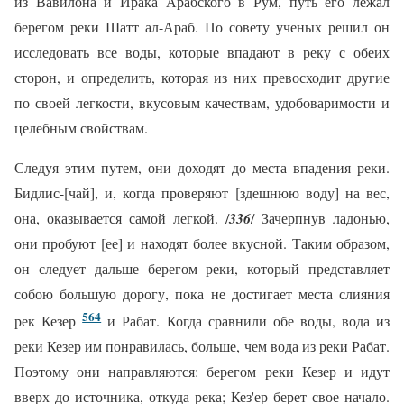
из Вавилона и Ирака Арабского в Рум, путь его лежал
берегом реки Шатт ал-Араб. По совету ученых решил он
исследовать все воды, которые впадают в реку с обеих
сторон, и определить, которая из них превосходит другие
по своей легкости, вкусовым качествам, удобоваримости и
целебным свойствам.
Следуя этим путем, они доходят до места впадения реки.
Бидлис-[чай], и, когда проверяют [здешнюю воду] на вес,
она, оказывается самой легкой. /
336
/ Зачерпнув ладонью,
они пробуют [ее] и находят более вкусной. Таким образом,
он следует дальше берегом реки, который представляет
собою большую дорогу, пока не достигает места слияния
564
рек Кезер
и Рабат. Когда сравнили обе воды, вода из
реки Кезер им понравилась, больше, чем вода из реки Рабат.
Поэтому они направляются: берегом реки Кезер и идут
вверх до источника, откуда река; Кез'ер берет свое начало.