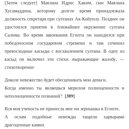
[Затем следует] Мавлана Идрис Хаким, сын Мавлана
Хусамаддина, которому долгое время принадлежала
должность секретаря при султанах Ак-Койунлу. Позднее он
удостоился приятия в ближайшее окружение султана
Салима. Во время завоевания Египта он находился при
победоносном государевом стремени и там сочинил
превосходные касыды с восхвалением султана. В одну из
касыд он включил эти стихи, выражающие жалобу, —
стихотворение:
Доколе невежество будет обесценивать мои деньги,
Когда именно ты являешься мерилом полноценности и
[389]
неполноценности познаний?
Вся моя ученость не принесла мне ни зернышка в Египте,
А ослам подобные невежды тащили харварами
драгоценные камни.