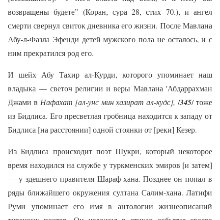
возвращены будете” (Коран, сура 28, стих 70.), и ангел
смерти свернул свиток дневника его жизни. После Мавлана
Абу-л-Фазла Эфенди детей мужского пола не осталось, и с
ним прекратился род его.
И шейх Абу Тахир ал-Курди, которого упоминает наш
владыка — светоч религии и веры Мавлана 'Абдаррахман
Джами в
Нафахат [ал-унс мин хазират ал-кудс],
/
345
/ тоже
из Бидлиса. Его пресветлая гробница находится к западу от
Бидлиса [на расстоянии] одной стоянки от [реки] Кезер.
Из Бидлиса происходит поэт Шукри, который некоторое
время находился на службе у туркменских эмиров [и затем]
— у здешнего правителя Шараф-хана. Позднее он попал в
ряды ближайшего окружения султана Салим-хана. Латифи
Руми упоминает его имя в антологии жизнеописаний
турецких поэтов. Он изложил в стихах события своего