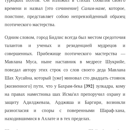
времени и назвал [это сочинение]
Салим-наме,
которое,
поистине, представляет собою непревзойденный образец
поэтического мастерства.
Одним словом, город Бидлис всегда был местом средоточия
талантов и ученых и резиденцией мудрецов и
совершенных. Прибежище поэтического мастерства —
Мавлана Муса, ныне наставник в медресе Шукрийе,
поведал автору этих строк со слов своего деда Мавлана
Шах Хусайна, который [уже] миновал сто двадцать стоянок
[392]
[жизненного] пути, что у Бахрам-бека
зулкадра, кому
на правах наместника шах Исма'ил препоручил охрану и
защиту Адилджеваза, Арджяша и Баргири, возникли
разногласия и споры с поверенными Шараф-хана,
находившимися в Ахлате и в тех пределах.