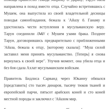
направлена в поход вместо отца. Случайно встретившись с
Мушем, она выпустила из своей владетельной десницы
поводья самообладания, бежала к 'Айазу б. Гаиаму и
удостоилась чести вступления в мусульманскую веру.
Тарун соединили /
341
/ с Мушем узами брака. Позднее
Тарун, договорившись предварительно с приближенными
'Айаза, бежала к отцу, [которому сказала]: “Муш силой
заставил меня принять мусульманство. [Теперь] я снова
вернулась к своей вере”. Улучив момент, она убила отца и
без боя сдала Ахлат мусульманским войскам.
Правитель Бидлиса Сарванд через Юканну обязался
[представить] сто тысяч динаров, тысячу тюков тканей и
европейской парчи, пятьсот арабских коней и сто коней
местной породы и заключил с 'Айазом мир.