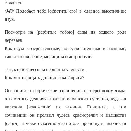
талантов,
/
343
/ Подобает тебе [обратить его] в славное вместилище
наук.
Посмотри на [разбитые тобою] сады из всякого рода
деревьев,
Как науки созерцательные, повествовательные и изящные,
как законоведение, медицина и астрономия.
Тот, кто вознесся на вершины учености,
Как мог отрицать достоинства Идриса?
Он написал историческое [сочинение] на персидском языке
о памятных деяниях и жизни османских султанов, куда он
включил [изложение] их законов. Поистине, в том
сочинении он проявил чудеса красноречия и изящества
[слога], и можно сказать, что по благородству и плавности