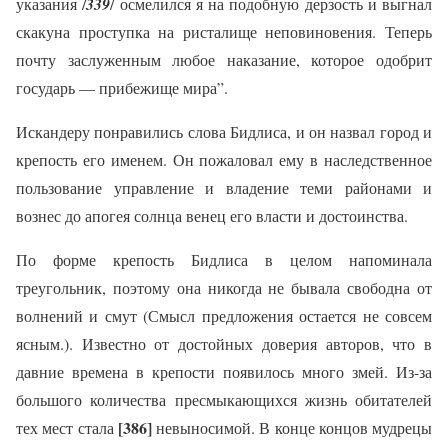
указания /
339
/ осмелился я на подобную дерзость и выгнал
скакуна проступка на ристалище неповиновения. Теперь
почту заслуженным любое наказание, которое одобрит
государь — прибежище мира”.
Искандеру понравились слова Бидлиса, и он назвал город и
крепость его именем. Он пожаловал ему в наследственное
пользование управление и владение теми районами и
вознес до апогея солнца венец его власти и достоинства.
По форме крепость Бидлиса в целом напоминала
треугольник, поэтому она никогда не бывала свободна от
волнений и смут (Смысл предложения остается не совсем
ясным.). Известно от достойных доверия авторов, что в
давние времена в крепости появилось много змей. Из-за
большого количества пресмыкающихся жизнь обитателей
[386]
тех мест стала
невыносимой. В конце концов мудрецы