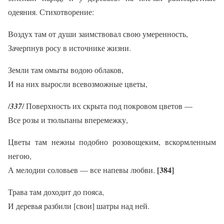
одеяния. Стихотворение:
Воздух там от души заимствовал свою умеренность,
Зачерпнув росу в источнике жизни.
Земли там омыты водою облаков,
И на них выросли всевозможные цветы,
/
337
/ Поверхность их скрыта под покровом цветов —
Все розы и тюльпаны вперемежку,
Цветы там нежны подобно розовощеким, вскормленным
негою,
[384]
А мелодии соловьев — все напевы любви.
Трава там доходит до пояса,
И деревья разбили [свои] шатры над ней.