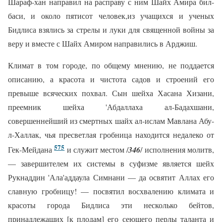
Шараф-хан направил на расправу с ним Шайх Амира бил-
баси, и около пятисот человек,из учащихся и ученых
Бидлиса взялись за стрелы и луки для священной войны за
веру и вместе с Шайх Амиром направились в Арджиш.
Климат в том городе, по общему мнению, не поддается
описанию, а красота и чистота садов и строений его
превыше всяческих похвал. Сын шейха Хасана Хизани,
преемник шейха 'Абдаллаха ал-Бадахшани,
совершеннейший из смертных шайх ал-ислам Мавлана Абу-
л-Халлак, чья пресветлая гробница находится недалеко от
575
Гек-Мейдана
и служит местом /
346
/ исполнения молитв,
— завершителем их системы в суфизме является шейх
Рукнаддин 'Ала'аддаула Симнани — да освятит Аллах его
славную гробницу! — посвятил восхвалению климата и
красоты города Бидлиса эти несколько бейтов,
принадлежащих [к плодам] его сеющего перлы таланта и