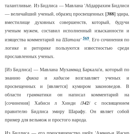
талантливые. Из Бидлиса — Мавлана 'Абдаррахим Бидлиси
[388]
— величайший ученый, образец просвещенных
эдира,
вместилище духовных совершенств, который, будучи
ученым мужем, составил исполненный изысканности и
569
изящества комментарий на
Шатала'
. Его сочинения по
логике и риторике пользуются известностью среди
прославленных ученых.
[Из Бидлиса] — Мавлана Мухаммад Баркала'и, который по
знанию
фикха
и
хадисов
возглавляет ученых и
просвещенных и [является] кумиром законоведов. В
области грамматики он написал комментарий на
[сочинения] Хабиси л Хинди /
342
/ с посвящением
правителю Бидлиса эмиру Шарафу. Он являет собой
пример для вельмож и простого народа.
Из Бидлиса — его преосвященство шейх 'Аммар-и Иасир