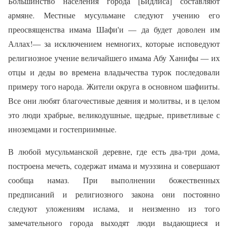
Большинство населения города [Бидлиса] составляют
армяне. Местные мусульмане следуют учению его
преосвященства имама Шафи'и — да будет доволен им
Аллах!— за исключением немногих, которые исповедуют
религиозное учение величайшего имама Абу Ханифы — их
отцы и деды во времена владычества турок последовали
примеру того народа. Жители округа в основном шафииты.
Все они любят благочестивые деяния и молитвы, и в целом
это люди храбрые, великодушные, щедрые, приветливые с
иноземцами и гостеприимные.
В любой мусульманской деревне, где есть два-три дома,
построена мечеть, содержат имама и муэззина и совершают
сообща намаз. При выполнении божественных
предписаний и религиозного закона они постоянно
следуют уложениям ислама, и неизменно из того
замечательного города выходят люди выдающиеся и