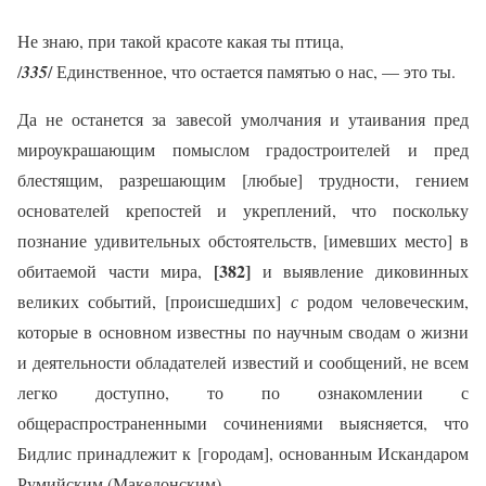
Не знаю, при такой красоте какая ты птица,
/
335
/ Единственное, что остается памятью о нас, — это ты.
Да не останется за завесой умолчания и утаивания пред
мироукрашающим помыслом градостроителей и пред
блестящим, разрешающим [любые] трудности, гением
основателей крепостей и укреплений, что поскольку
познание удивительных обстоятельств, [имевших место] в
[382]
обитаемой части мира,
и выявление диковинных
великих событий, [происшедших]
с
родом человеческим,
которые в основном известны по научным сводам о жизни
и деятельности обладателей известий и сообщений, не всем
легко доступно, то по ознакомлении с
общераспространенными сочинениями выясняется, что
Бидлис принадлежит к [городам], основанным Искандаром
Румийским (Македонским).