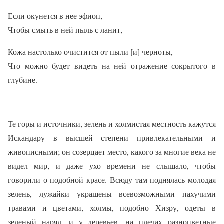
Если окунется в нее эфиоп,
Чтобы смыть в ней пыль с ланит,
Кожа настолько очистится от пыли [и] черноты,
Что можно будет видеть на ней отражение сокрытого в
глубине.
Те горы и источники, зелень и холмистая местность кажутся
Искандару в высшей степени привлекательными и
живописными; он созерцает место, какого за многие века не
видел мир, и даже ухо времени не слышало, чтобы
говорили о подобной красе. Всюду там поднялась молодая
зелень, лужайки украшены всевозможными пахучими
травами и цветами, холмы, подобно
Хизру, одеты в
зеленый наряд, и у деревьев. на плечах разноцветные