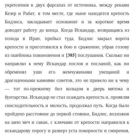
укрепления в двух фарсахах от источника, между реками
Кезер и Рабат, в том месте, где ныне находится крепость
Бидлиса, закладывает основание и за короткое время
доводит работу до конца. Когда Искандар, возвращаясь из
похода в Иран, прибыл туда, Бидлис закрыл ворота
крепости и приготовился к бою и сражению, убрав голову
[385]
из ошейника повиновения и
послушания. Сколько ни
направлял к нему Искандар послов и посланий, как ни
обременял уши его жемчужинами увещаний и
драгоценными камнями советов, это не привело ни к чему
— тот по-прежнему бил кольцом в дверь мятежа и
бунтарства. Искандар не стал осаждать крепость и, проявляя
снисходительность и милость, продолжал путь. Когда было
пройдено расстояние до первой стоянки, Бидлис, возложив
на шею меч и саван, с ключами от крепости направился к
искандарову порогу и разверз уста покорности и смирения,