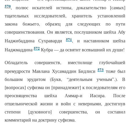
570
, полюс искателей истины, доказательство [самых]
тщательных исследователей, хранитель установлений
закона божьего, образец для следующих по пути
совершенствования. Он является, послушником шейха Абу
571
Наджибаддина Сухраварди
, и наставником шейха
572
Наджмаддина
Кубра — да освятит всевышний их души!
Обладатель совершенств, вместилище глубочайшей
573
премудрости Мавлана Хусамаддин Бидлиси
тоже был
большим эрудитом (Букв, “деятельным ученым”.). В
[вопросах] суфизма он [принадлежит] к последователям его
преосвященства шейха Аммар-и Иасира. После
отшельнической жизни и войн с неверными, достигнув
степени [духовного] совершенства, он составил
комментарий на доктрину суфизма.