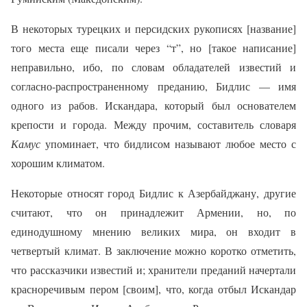
В некоторых турецких и персидских рукописях [название]
того места еще писали через “т”, но [такое написание]
неправильно, ибо, по словам обладателей известий и
согласно-распространенному преданию, Бидлис — имя
одного из рабов. Искандара, который был основателем
крепости и города. Между прочим, составитель словаря
Камус
упоминает, что бидлисом называют любое место с
хорошим климатом.
Некоторые относят город Бидлис к Азербайджану, другие
считают, что он принадлежит Армении, но, по
единодушному мнению великих мира, он входит в
четвертый климат. В заключение можно коротко отметить,
что рассказчики известий и; хранители преданий начертали
красноречивым пером [своим], что, когда отбыл Искандар