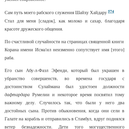
574
Сам путь моего рабского служения Шайху Хайдару
Стал для меня [сладок], как молоко и сахар, благодаря
красоте дружеского общения.
По счастливой случайности на страницах священной книги
Корана имени Исма'ил неизменно сопутствует имя [этого]
раба.
Его сын Абу-л-Фазл Эфенди, который был украшен в
убранство совершенств, во времена государя с
достоинством Сулаймана был удостоен должности
дафтардара
Румелии и некоторое время посвятил тому
важному делу. Случилось так, что были у него два
достойных сына. Против обыкновения, когда они сели в
Галате на корабль и отправились в Стамбул, вдруг поднялся
ветер безнадежности. Дети того могущественного