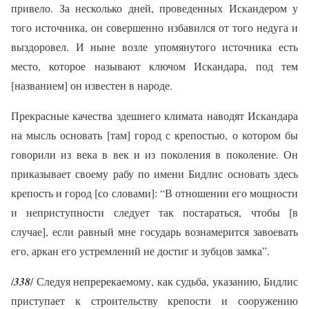
привело. За несколько дней, проведенных Искандером у
того источника, он совершенно избавился от того недуга и
выздоровел. И ныне возле упомянутого источника есть
место, которое называют ключом Искандара, под тем
[названием] он известен в народе.
Прекрасные качества здешнего климата наводят Искандара
на мысль основать [там] город с крепостью, о котором бы
говорили из века в век и из поколения в поколение. Он
приказывает своему рабу по имени Бидлис основать здесь
крепость и город [со словами]: “В отношении его мощности
и неприступности следует так постараться, чтобы [в
случае], если равный мне государь вознамерится завоевать
его, аркан его устремлений не достиг и зубцов замка”.
/
338
/ Следуя непререкаемому, как судьба, указанию, Бидлис
приступает к строительству крепости и сооружению