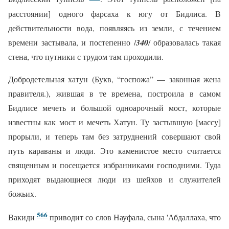
расстоянии] одного фарсаха к югу от Бидлиса. В
действительности вода, появляясь из земли, с течением
времени застывала, и постепенно /
340
/ образовалась такая
стена, что путники с трудом там проходили.
Добродетельная хатун (Букв, “госпожа” — законная жена
правителя.), жившая в те времена, построила в самом
Бидлисе мечеть и большой одноарочный мост, которые
известны как мост и мечеть Хатун. Ту застывшую [массу]
прорыли, и теперь там без затруднений совершают свой
путь караваны и люди. Это каменистое место считается
священным и посещается избранниками господними. Туда
приходят выдающиеся люди из шейхов и служителей
божьих.
566
Вакиди
приводит со слов Науфала, сына 'Абдаллаха, что