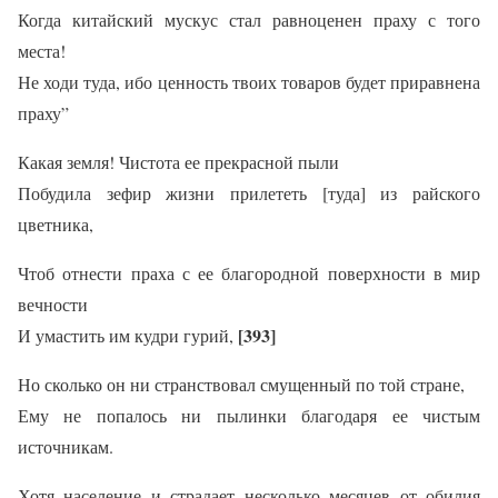
Когда китайский мускус стал равноценен праху с того
места!
Не ходи туда, ибо ценность твоих товаров будет приравнена
праху”
Какая земля! Чистота ее прекрасной пыли
Побудила зефир жизни прилететь [туда] из райского
цветника,
Чтоб отнести праха с ее благородной поверхности в мир
вечности
[393]
И умастить им кудри гурий,
Но сколько он ни странствовал смущенный по той стране,
Ему не попалось ни пылинки благодаря ее чистым
источникам.
Хотя население и страдает несколько месяцев от обилия