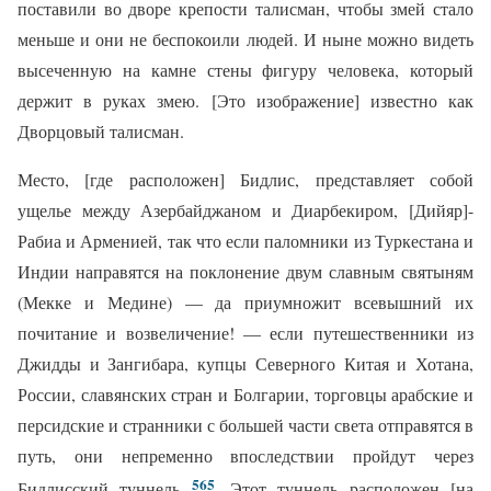
поставили во дворе крепости талисман, чтобы змей стало
меньше и они не беспокоили людей. И ныне можно видеть
высеченную на камне стены фигуру человека, который
держит в руках змею. [Это изображение] известно как
Дворцовый талисман.
Место, [где расположен] Бидлис, представляет собой
ущелье между Азербайджаном и Диарбекиром, [Дийяр]-
Рабиа и Арменией, так что если паломники из Туркестана и
Индии направятся на поклонение двум славным святыням
(Мекке и Медине) — да приумножит всевышний их
почитание и возвеличение! — если путешественники из
Джидды и Зангибара, купцы Северного Китая и Хотана,
России, славянских стран и Болгарии, торговцы арабские и
персидские и странники с большей части света отправятся в
путь, они непременно впоследствии пройдут через
565
Бидлисский туннель
. Этот туннель расположен [на