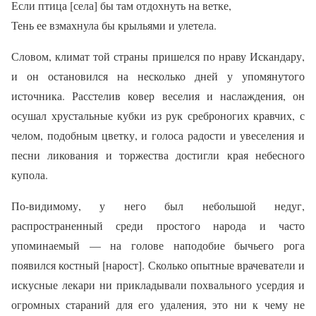
Если птица [села] бы там отдохнуть на ветке,
Тень ее взмахнула бы крыльями и улетела.
Словом, климат той страны пришелся по нраву Искандару,
и он остановился на несколько дней у упомянутого
источника. Расстелив ковер веселия и наслаждения, он
осушал хрустальные кубки из рук среброногих кравчих, с
челом, подобным цветку, и голоса радости и увеселения и
песни ликования и торжества достигли края небесного
купола.
По-видимому, у него был небольшой недуг,
распространенный среди простого народа и часто
упоминаемый — на голове наподобие бычьего рога
появился костный [нарост]. Сколько опытные врачеватели и
искусные лекари ни прикладывали похвального усердия и
огромных стараний для его удаления, это ни к чему не