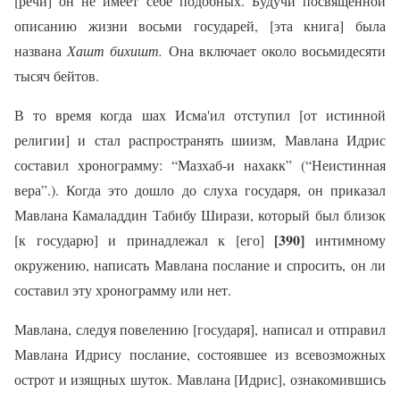
[речи] он не имеет себе подобных. Будучи посвященной
описанию жизни восьми государей, [эта книга] была
названа
Хашт бихишт.
Она включает около восьмидесяти
тысяч бейтов.
В то время когда шах Исма'ил отступил [от истинной
религии] и стал распространять шиизм, Мавлана Идрис
составил хронограмму: “Мазхаб-и нахакк” (“Неистинная
вера”.). Когда это дошло до слуха государя, он приказал
Мавлана Камаладдин Табибу Ширази, который был близок
[390]
[к государю] и принадлежал к [его]
интимному
окружению, написать Мавлана послание и спросить, он ли
составил эту хронограмму или нет.
Мавлана, следуя повелению [государя], написал и отправил
Мавлана Идрису послание, состоявшее из всевозможных
острот и изящных шуток. Мавлана [Идрис], ознакомившись