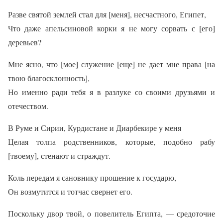
Разве святой землей стал для [меня], несчастного, Египет,
Что даже апельсиновой корки я не могу сорвать с [его]
деревьев?
Мне ясно, что [мое] служение [еще] не дает мне права [на
твою благосклонность],
Но именно ради тебя я в разлуке со своими друзьями и
отечеством.
В Руме и Сирии, Курдистане и Диарбекире у меня
Целая толпа родственников, которые, подобно рабу
[твоему], стенают и страждут.
Коль передам я сановнику прошение к государю,
Он возмутится и тотчас свернет его.
Поскольку двор твой, о повелитель Египта, — средоточие