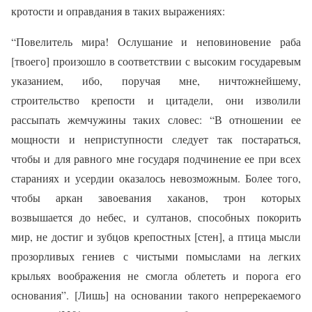
кротости и оправдания в таких выражениях:
“Повелитель мира! Ослушание и неповиновение раба
[твоего] произошло в соответствии с высоким государевым
указанием, ибо, поручая мне, ничтожнейшему,
строительство крепости и цитадели, они изволили
рассыпать жемчужины таких словес: “В отношении ее
мощности и неприступности следует так постараться,
чтобы и для равного мне государя подчинение ее при всех
стараниях и усердии оказалось невозможным. Более того,
чтобы аркан завоевания хаканов, трон которых
возвышается до небес, и султанов, способных покорить
мир, не достиг и зубцов крепостных [стен], а птица мысли
прозорливых гениев с чистыми помыслами на легких
крыльях воображения не смогла облететь и порога его
основания”. [Лишь] на основании такого непререкаемого