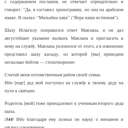
с содержанием послания, не отвечает отрицательно и
говорит: “Да, я составил хронограмму, но она на арабском
языке. Я сказал: “Мазхабна хакк” (“Вера наша истинная”).
Шаху Исма'илу понравился ответ Мавлана, и он дал
августейшее указание вызвать Мавлана и пригласить к
нему на службу. Мавлана уклонился от этого, а в извинение
представил шаху касыду, из которой [мы] приводим
несколько бейтов — стихотворение:
Считай меня потомственным рабом своей семьи,
Ибо [еще] дед мой поступил на службу к твоему деду на
пути к святыне.
Родитель [мой] тоже принадлежит к ученикам второго деда
шаха,
/
344
/ Ибо благодаря ему познал он науку о внешнем и
уяснил сокровенное.