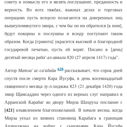
совету и помыслу его и являть послушание, преданность и
верность. Во всех тяжбах, важных делах и торговых
операциях пусть всецело полагаются на доверенных лиц
вышеупомянутого эмира, с чем бы он ни обратился [к ним],
будут покорны и послушны и всюду поступают таким
образом. Когда [грамота] украсится высокой и благородной
государевой печатью, пусть ей верят. Писано в [день]
десятый месяца раби'-ал-аввала 820 (27 апреля 1417) года”.
628
Автор
Матла' ас-са'адайн
рассказывает, что сорок дней
спустя после смерти Кара Йусуфа, в день восемнадцатый
священного месяца зу-л-хиджжа 823 (21 декабря 1420) года
эмир Щамсаддин через одного из верных слуг направил в
Арранский Карабаг ко двору Мирза Шахруха послание с
[421]
изъявлением благопожеланий. В начале весны, когда
Мирза уехал из зимних становищ Карабага к границам
Арзинджана на войну с сыновьями Кара Йусуфа