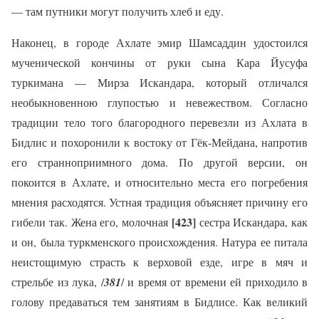
— там путники могут получить хлеб и еду.
Наконец, в городе Ахлате эмир Шамсаддин удостоился
мученической кончины от руки сына Кара Йусуфа
туркимана — Мирза Искандара, который отличался
необыкновенною глупостью и невежеством. Согласно
традиции тело того благородного перевезли из Ахлата в
Бидлис и похоронили к востоку от Гёк-Мейдана, напротив
его странноприимного дома. По другой версии, он
покоится в Ахлате, и относительно места его погребения
мнения расходятся. Устная традиция объясняет причину его
[423]
гибели так. Жена его, молочная
сестра Искандара, как
и он, была туркменского происхождения. Натура ее питала
неистощимую страсть к верховой езде, игре в мяч и
стрельбе из лука, /
381
/ и время от времени ей приходило в
голову предаваться тем занятиям в Бидлисе. Как великий