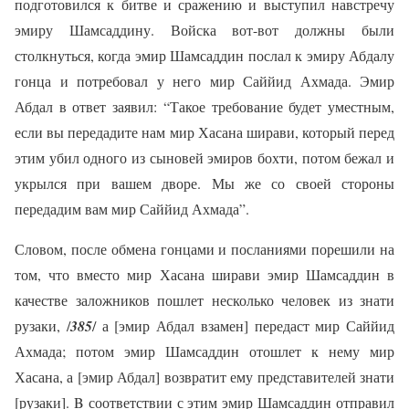
подготовился к битве и сражению и выступил навстречу
эмиру Шамсаддину. Войска вот-вот должны были
столкнуться, когда эмир Шамсаддин послал к эмиру Абдалу
гонца и потребовал у него мир Саййид Ахмада. Эмир
Абдал в ответ заявил: “Такое требование будет уместным,
если вы передадите нам мир Хасана ширави, который перед
этим убил одного из сыновей эмиров бохти, потом бежал и
укрылся при вашем дворе. Мы же со своей стороны
передадим вам мир Саййид Ахмада”.
Словом, после обмена гонцами и посланиями порешили на
том, что вместо мир Хасана ширави эмир Шамсаддин в
качестве заложников пошлет несколько человек из знати
рузаки, /
385
/ а [эмир Абдал взамен] передаст мир Саййид
Ахмада; потом эмир Шамсаддин отошлет к нему мир
Хасана, а [эмир Абдал] возвратит ему представителей знати
[рузаки]. B соответствии с этим эмир Шамсаддин отправил