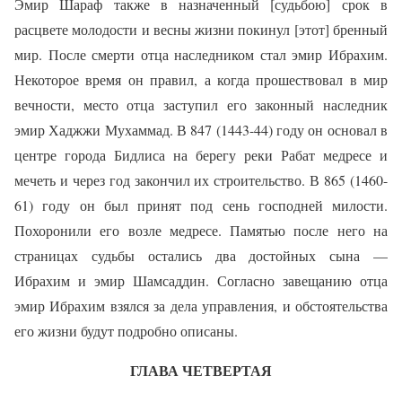
Эмир Шараф также в назначенный [судьбою] срок в
расцвете молодости и весны жизни покинул [этот] бренный
мир. После смерти отца наследником стал эмир Ибрахим.
Некоторое время он правил, а когда прошествовал в мир
вечности, место отца заступил его законный наследник
эмир Хаджжи Мухаммад. В 847 (1443-44) году он основал в
центре города Бидлиса на берегу реки Рабат медресе и
мечеть и через год закончил их строительство. В 865 (1460-
61) году он был принят под сень господней милости.
Похоронили его возле медресе. Памятью после него на
страницах судьбы остались два достойных сына —
Ибрахим и эмир Шамсаддин. Согласно завещанию отца
эмир Ибрахим взялся за дела управления, и обстоятельства
его жизни будут подробно описаны.
ГЛАВА ЧЕТВЕРТАЯ