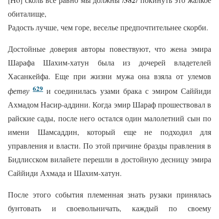
обиталище,
Радость лучше, чем горе, веселье предпочтительнее скорби.
Достойные доверия авторы повествуют, что жена эмира
Шарафа Шахим-хатун была из дочерей владетелей
Хасанкейфа. Еще при жизни мужа она взяла от улемов
629
фетву
и соединилась узами брака с эмиром Саййиди
Ахмадом Насир-аддини. Когда эмир Шараф прошествовал в
райские сады, после него остался один малолетний сын по
имени Шамсаддин, который еще не подходил для
управления и власти. По этой причине бразды правления в
Бидлисском вилайете перешли в достойную десницу эмира
Саййиди Ахмада и Шахим-хатун.
После этого события племенная знать рузаки принялась
бунтовать и своевольничать, каждый по своему