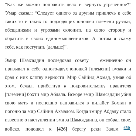
“Как же можно поправить дело и вернуть утраченное?”
'Умар сказал: “Следует одного за другим привлечь к себе
таких-то и таких-то подходящих юношей племени рузаки,
обещаниями и угрозами склонить на свою сторону и
обратить в своих единомышленников. А потом я скажу
тебе, как поступать [дальше]”.
Эмир Шамсаддин последовал совету — ежедневно он
призывал к себе одного-двух юношей [племени] рузаки и
брал с них клятву верности. Мир Саййид Ахмад, узнав об
этом, бежал, прибегнув
к
покровительству правителя
[племени] бохти мир Абдала. Вскоре эмир Шамсаддин убил
свою мать и поспешно направился в вилайет Бохтан в
погоню за мир Саййид Ахмадом. Когда эмиру Абдалу стало
известно о наступлении эмира Шамсаддина, он собрал свое,
630
[426]
войско, подошел к
берегу реки Зальм
,