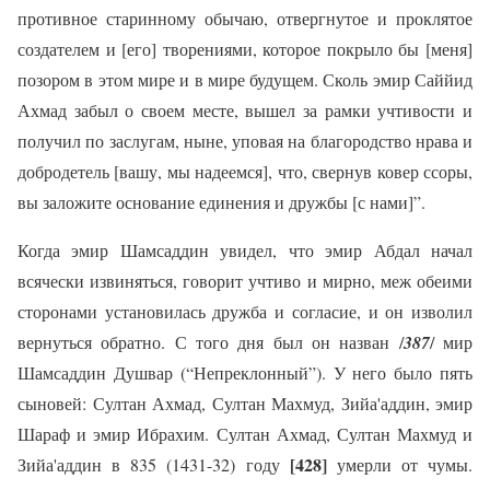
противное старинному обычаю, отвергнутое и проклятое
создателем и [его] творениями, которое покрыло бы [меня]
позором в этом мире и в мире будущем. Сколь эмир Саййид
Ахмад забыл о своем месте, вышел за рамки учтивости и
получил по заслугам, ныне, уповая на благородство нрава и
добродетель [вашу, мы надеемся], что, свернув ковер ссоры,
вы заложите основание единения и дружбы [с нами]”.
Когда эмир Шамсаддин увидел, что эмир Абдал начал
всячески извиняться, говорит учтиво и мирно, меж обеими
сторонами установилась дружба и согласие, и он изволил
вернуться обратно. С того дня был он назван /
387
/ мир
Шамсаддин Душвар (“Непреклонный”). У него было пять
сыновей: Султан Ахмад, Султан Махмуд, Зийа'аддин, эмир
Шараф и эмир Ибрахим. Султан Ахмад, Султан Махмуд и
[428]
Зийа'аддин в 835 (1431-32) году
умерли от чумы.