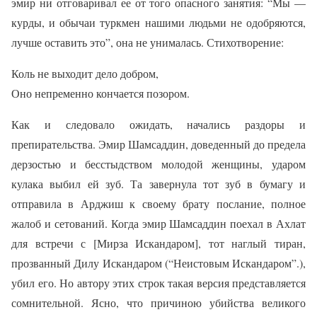
эмир ни отговаривал ее от того опасного занятия: “Мы —
курды, и обычаи туркмен нашими людьми не одобряются,
лучше оставить это”, она не унималась. Стихотворение:
Коль не выходит дело добром,
Оно непременно кончается позором.
Как и следовало ожидать, начались раздоры и
препирательства. Эмир Шамсаддин, доведенный до предела
дерзостью и бесстыдством молодой женщины, ударом
кулака выбил ей зуб. Та завернула тот зуб в бумагу и
отправила в Арджиш к своему брату послание, полное
жалоб и сетований. Когда эмир Шамсаддин поехал в Ахлат
для встречи с [Мирза Искандаром], тот наглый тиран,
прозванный Дилу Искандаром (“Неистовым Искандаром”.),
убил его. Но автору этих строк такая версия представляется
сомнительной. Ясно, что причиною убийства великого