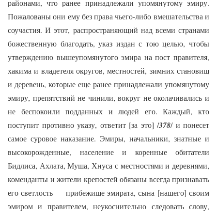
районами, что ранее принадлежали упомянутому эмиру.
Пожалованы они ему без права чьего-либо вмешательства и
соучастия. И этот, распространяющий над всеми странами
божественную благодать, указ издан с тою целью, чтобы
утверждению вышеупомянутого эмира на пост правителя,
хакима и владетеля округов, местностей, зимних становищ
и деревень, которые еще ранее принадлежали упомянутому
эмиру, препятствий не чинили, вокруг не околачивались и
не беспокоили подданных и людей его. Каждый, кто
поступит противно указу, ответит [за это] /
378
/ и понесет
самое суровое наказание. Эмиры, начальники, знатные и
высокорожденные, население и коренные обитатели
Бидлиса, Ахлата, Муша, Хнуса с местностями и деревнями,
коменданты и жители крепостей обязаны всегда признавать
его светлость — прибежище эмирата, сына [нашего] своим
эмиром и правителем, неукоснительно следовать слову,