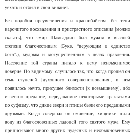
уехать и отбыл в свой вилайет.
Без подобия преувеличения и краснобайства, без тени
нарочитого восхваления и пристрастного описания [можно
сказать], что эмир Шамсаддин был мужем в высшей
степени благочестивым (Букв, “верующим в единство
бога”.), мудрым и могущественным в делах правления.
Население той страны питало к нему неизъяснимое
доверие. По-видимому, случилось так, что, когда прошел он
семь ступеней [духовного совершенствования], в нем
появилось нечто, присущее близости [к всевышнему], ибо
известно предание, передаваемое некоторыми трактатами
по суфизму, что дикие звери и птицы были его преданными
друзьями. Когда совершал он омовение, хищники пили
воду из благословенных ладоней того святого мужа. Ему
приписывают много других чудесных и необыкновенных