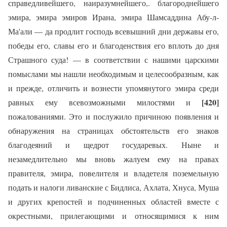
справедливейшего, наиразумнейшего,. благороднейшего
эмира, эмира эмиров Ирана, эмира Шамсаддина Абу-л-
Ма'али — да продлит господь всевышний дни державы его,
победы его, славы его и благоденствия его вплоть до дня
Страшного суда! — в соответствии с нашими царскими
помыслами мы нашли необходимым и целесообразным, как
и прежде, отличить и вознести упомянутого эмира среди
[420]
равных ему всевозможными милостями и
пожалованиями. Это и послужило причиною появления и
обнаружения на страницах обстоятельств его знаков
благодеяний и щедрот государевых. Ныне и
незамедлительно мы вновь жалуем ему на правах
правителя, эмира, повелителя и владетеля поземельную
подать и налоги ливанские с Бидлиса, Ахлата, Хнуса, Муша
и других крепостей и подчиненных областей вместе с
окрестными, прилегающими и относящимися к ним