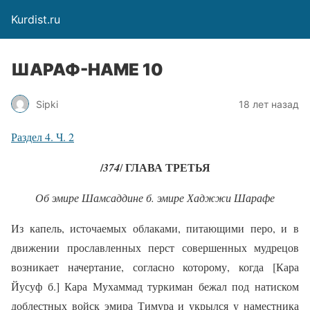
Kurdist.ru
ШАРАФ-НАМЕ 10
Sipki
18 лет назад
Раздел 4. Ч. 2
/
ГЛАВА ТРЕТЬЯ
374
/
Об эмире Шамсаддине б. эмире Хаджжи Шарафе
Из капель, источаемых облаками, питающими перо, и в
движении прославленных перст совершенных мудрецов
возникает начертание, согласно которому, когда [Кара
Йусуф б.] Кара Мухаммад туркиман бежал под натиском
доблестных войск эмира Тимура и укрылся у наместника