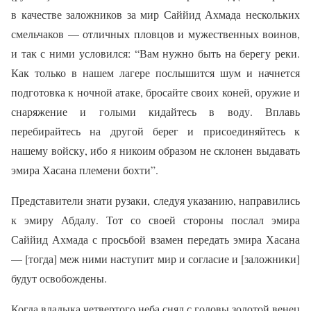
в качестве заложников за мир Саййид Ахмада нескольких
смельчаков — отличных пловцов и мужественных воинов,
и так с ними условился: “Вам нужно быть на берегу реки.
Как только в нашем лагере послышится шум и начнется
подготовка к ночной атаке, бросайте своих коней, оружие и
снаряжение и голыми кидайтесь в воду. Вплавь
перебирайтесь на другой берег и присоединяйтесь к
нашему войску, ибо я никоим образом не склонен выдавать
эмира Хасана племени бохти”.
Представители знати рузаки, следуя указанию, направились
к эмиру Абдалу. Тот со своей стороны послал эмира
Саййид Ахмада с просьбой взамен передать эмира Хасана
— [тогда] меж ними наступит мир и согласие и [заложники]
будут освобождены.
Когда владыка четвертого неба снял с головы золотой венец