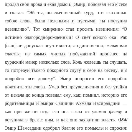
продал свои дрова и ехал домой. [Эмир] подозвал его к себе
и сказал: “Эй ты, невежественный курд, эти сказанные
тобою слова были нелепыми и пустыми, ты поступил
невежливо”. Тот смиренно стал просить извинения: “О
истинно благороднорожденный! О свет ясного ока! Раб
[ваш] не допускал неучтивости, а единственно, желая вам
счастья, из самых чистых побуждений произнес на
курдский манер несколько слов. Коль желаешь ты слушать,
то потребуй твоего покорного слугу к себе на беседу, и я
подробно все доложу”. Эмир попросил его подробно
пояснить эти слова. 'Умар без преувеличения и без утайки
от начала до конца поведал ему, как; помнил, историю его
родительницы и эмира Саййиди Ахмада Насираддини —
как при жизни отца его она взяла от улемов
фетву
и
вступила в брак с ним, и как они захватили власть. /
384
/
Эмир Шамсаддин одобрил благие его помыслы и спросил: