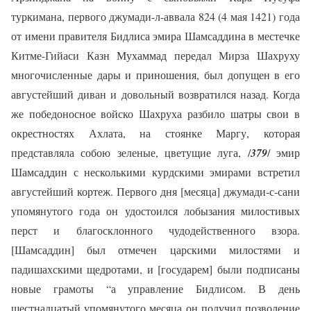
туркимана, первого джумади-л-аввала 824 (4 мая 1421) года
от имени правителя Бидлиса эмира Шамсаддина в местечке
Китме-Гийаси Казн Мухаммад передал Мирза Шахруху
многочисленные дары и приношения, был допущен в его
августейший диван и довольный возвратился назад. Когда
же победоносное войско Шахруха разбило шатры свои в
окрестностях Ахлата, на стоянке Маргу, которая
представляла собою зеленые, цветущие луга, /
379
/ эмир
Шамсаддин с несколькими курдскими эмирами встретил
августейший кортеж. Первого дня [месяца] джумади-с-сани
упомянутого года он удостоился лобызания милостивых
перст и благосклонного чудодейственного взора.
[Шамсаддин] был отмечен царскими милостями и
падишахскими щедротами, и [государем] были подписаны
новые грамоты “а управление Бидлисом. В день
шестнадцатый упомянутого месяца он получил позволение