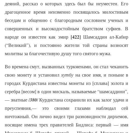
деяний, рассказ о которых здесь был бы неуместен. Его
драгоценное время неизменно посвящалось милостивым
беседам и общению с благородным сословием ученых и
совершенных и высокодостойным братством суфиев. В
[422]
народе он известен как эмир
Шамсаддин ал-Кабир
(“Великий”), и постоянно жители той страны возносят
молитвы за благочестивую душу того святого мужа.
Во времена смут, вызванных туркменами, он стал чеканить
свою монету и установил
хутбу
на свое имя, и поныне в
городах Курдистана известны монеты из [сплава] золота и
серебра [весом] в один мискаль, называемые “шамсаддини”,
— знатные /
380
/ Курдистана сохранили их как залог удачи и
преуспеяния,— это своими глазами наблюдал сей
ничтожный. Он лично видел три разновидности дирхемов,
носящие имена трех правителей Бидлиса: первый — имя
Мухаммада б. Шарафа, второй — Шарафа б. Мухаммада и