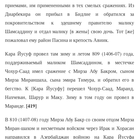
приемами, им примененными в тех смелых сражениях. Из
Диарбекира он прибыл в Бидлие и обратился за
покровительством к здешнему правителю малику
Шамсаддину и отдал малику [в жены] свою дочь. Тот [же]
пожаловал ему район Пасина и крепость Авиик.
Кара Йусуф провел там зиму и летом 809 (1406-07) года,
поддерживаемый маликом Шамсаддином, в местечке
Чохур-Саад имел сражение с Мирза Абу Бакром, сыном
Мирза Мираншаха, сына эмира Тимура, и обратил его в
бегство. К [Кара Йусуфу] перешел Чохур-Саад, Маранд,
Нахчеван, Шарур и Маку. Зиму в том году он провел в
[419]
Маранде.
В 810 (1407-08) году Мирза Абу Бакр со своим отцом Мирза
Миран-шахом и несметным войском через Ирак и Хорасан
направился в Азербайджан войною на Кара Йусуфа