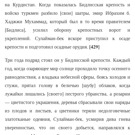
на Курдистан. Когда показалась Бидлисская крепость и
войско туркмен разбило [свои] шатры, эмир Ибрахим б.
Хаджжи Мухаммад, который был в то время правителем
[Бидлиса], усилил оборону крепостных ворот и
укреплений. Сулайман-бек вскоре приступил к осаде
[429]
крепости и подготовил осадные орудия.
Три года подряд стоял он у Бидлисской крепости. Каждый
год, когда озаряющее мир солнце проходило точку осеннего
равноденствия, а владыка небесной сферы, боясь холодов и
стужи, прятал голову в беличью [шубу] облаков, когда
лужайки лишались [своего] пестрого убранства, а розарии
— цветистого украшения, деревья сбрасывали свои наряды
из плодов и листьев, а цветники теряли недолговечные
златотканые одеяния, Сулайман-бек, усмирив дива гнева
уверенностью, что он своего добьется, направлялся к