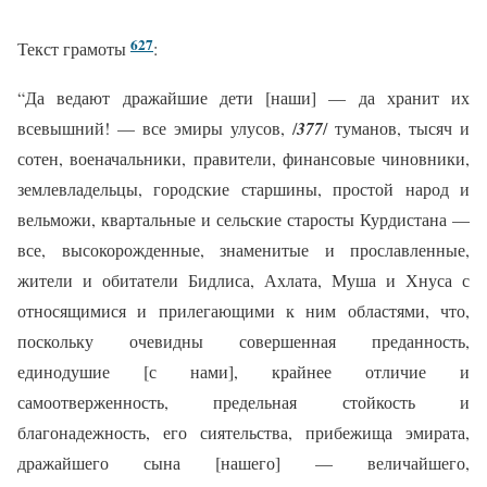
627
Текст грамоты
:
“Да ведают дражайшие дети [наши] — да хранит их
всевышний! — все эмиры улусов, /
377
/ туманов, тысяч и
сотен, военачальники, правители, финансовые чиновники,
землевладельцы, городские старшины, простой народ и
вельможи, квартальные и сельские старосты Курдистана —
все, высокорожденные, знаменитые и прославленные,
жители и обитатели Бидлиса, Ахлата, Муша и Хнуса с
относящимися и прилегающими к ним областями, что,
поскольку очевидны совершенная преданность,
единодушие [с нами], крайнее отличие и
самоотверженность, предельная стойкость и
благонадежность, его сиятельства, прибежища эмирата,
дражайшего сына [нашего] — величайшего,