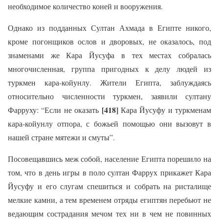
необходимое количество коней и вооружения.
Однако из подданных Султан Ахмада в Египте никого,
кроме погонщиков ослов и дворовых, не оказалось, под
знаменами же Кара Йусуфа в тех местах собралась
многочисленная, группа пригодных к делу людей из
туркмен кара-койунлу. Жители Египта, заблуждаясь
относительно численности туркмен, заявили султану
[418]
Фарруху: “Если не оказать
Кара Йусуфу и туркменам
кара-койунлу отпора, с божьей помощью они вызовут в
нашей стране мятежи и смуты”.
Посовещавшись меж собой, население Египта порешило на
том, что в день игры в поло султан Фаррух прикажет Кара
Йусуфу и его слугам спешиться и собрать на ристалище
мелкие камни, а тем временем отряды египтян перебьют не
ведающим сострадания мечом тех ни в чем не повинных