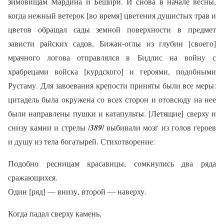
зимовищам Мардина и Бешири. И снова в начале весны,
когда нежный ветерок [во время] цветения душистых трав и
цветов обращал сады земной поверхности в предмет
зависти райских садов, Бижан-оглы из глубин [своего]
мрачного логова отправлялся в Бидлис на войну с
храбрецами войска [курдского] и героями, подобными
Рустаму. Для завоевания крепости приняты были все меры:
цитадель была окружена со всех сторон и отовсюду на нее
были направлены пушки и катапульты. [Летящие] сверху и
снизу камни и стрелы /
389
/ выбивали мозг из голов героев
и душу из тела богатырей. Стихотворение:
Подобно ресницам красавицы, сомкнулись два ряда
сражающихся.
Один [ряд] — внизу, второй — наверху.
Когда падал сверху камень,