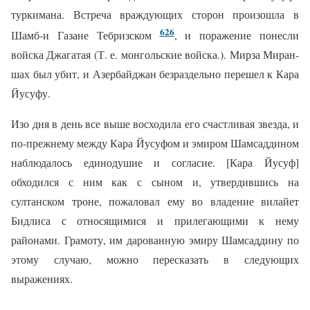
туркимана. Встреча враждующих сторон произошла в
626
Шамб-и Газане Тебризском
, и поражение понесли
войска Джагатая (Т. е. монгольские войска.). Мирза Миран-
шах был убит, и Азербайджан безраздельно перешел к Кара
Йусуфу.
Изо дня в день все выше восходила его счастливая звезда, и
по-прежнему между Кара Йусуфом и эмиром Шамсаддином
наблюдалось единодушие и согласие. [Кара Йусуф]
обходился с ним как с сыном и, утвердившись на
султанском троне, пожаловал ему во владение вилайет
Бидлиса с относящимися и прилегающими к нему
районами. Грамоту, им дарованную эмиру Шамсаддину по
этому случаю, можно пересказать в следующих
выражениях.