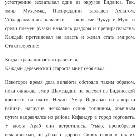
усмотрению захватывал один из округов Бидлиса. Так,
эмир Мухаммад Насираддини завладел Ахлатом,
'Абдаррахман-ага кавалиси — округами Чукур и Муш, и
среди племен рузаки начались раздоры и препирательства.
Каждый претендовал на власть и желал стать эмиром.
Стихотворение:
Когда страна лишается правителя,
Каждый деревенский староста мнит себя
вали.
Некоторое время дела вилайета обстояли таким образом,
пока однажды эмир Шамсаддин не выехал из Бидлисской
крепости на охоту. Некий 'Умар Йадгаран из аширата
байики, нагрузив несколько ослов топливом, обычным
путем направлялся из района Кефандур в город торговать.
У моста Араб они встретились. 'Умар, пренебрегая
вежливостью, не убрал с дороги 'Своих ослов и так их