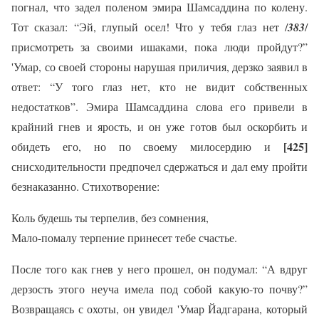
погнал, что задел поленом эмира Шамсаддина по колену.
Тот сказал: “Эй, глупый осел! Что у тебя глаз нет /
383
/
присмотреть за своими ишаками, пока люди пройдут?”
'Умар, со своей стороны нарушая приличия, дерзко заявил в
ответ: “У того глаз нет, кто не видит собственных
недостатков”. Эмира Шамсаддина слова его привели в
крайний гнев и ярость, и он уже готов был оскорбить и
[425]
обидеть его, но по своему милосердию и
снисходительности предпочел сдержаться и дал ему пройти
безнаказанно. Стихотворение:
Коль будешь ты терпелив, без сомнения,
Мало-помалу терпение принесет тебе счастье.
После того как гнев у него прошел, он подумал: “А вдруг
дерзость этого неуча имела под собой какую-то почву?”
Возвращаясь с охоты, он увидел 'Умар Йадгарана, который