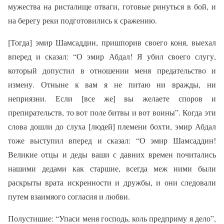
мужества на ристалище отваги, готовые ринуться в бой, и
на берегу реки подготовились к сражению.
[Тогда] эмир Шамсаддин, пришпорив своего коня, выехал
вперед и сказал: “О эмир Абдал! Я убил своего слугу,
который допустил в отношении меня предательство и
измену. Отныне к вам я не питаю ни вражды, ни
неприязни. Если [все же] вы желаете споров и
препирательств, то вот поле битвы и вот воины”. Когда эти
слова дошли до слуха [людей] племени бохти, эмир Абдал
тоже выступил вперед и сказал: “О эмир Шамсаддин!
Великие отцы и деды ваши с давних времен почитались
нашими дедами как старшие, всегда меж ними были
раскрыты врата искренности и дружбы, и они следовали
путем взаимяого согласия и любви.
Полустишие: “Упаси меня господь, коль предприму я дело”,