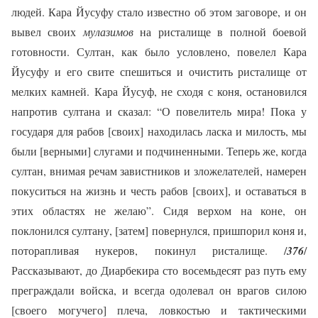
людей. Кара Йусуфу стало известно об этом заговоре, и он
вывел своих
мулазимов
на ристалище в полной боевой
готовности. Султан, как было условлено, повелел Кара
Йусуфу и его свите спешиться и очистить ристалище от
мелких камней. Кара Йусуф, не сходя с коня, остановился
напротив султана и сказал: “О повелитель мира! Пока у
государя для рабов [своих] находилась ласка и милость, мы
были [верными] слугами и подчиненными. Теперь же, когда
султан, внимая речам завистников и зложелателей, намерен
покуситься на жизнь и честь рабов [своих], и оставаться в
этих областях не желаю”. Сидя верхом на коне, он
поклонился султану, [затем] повернулся, пришпорил коня и,
поторапливая нукеров, покинул ристалище. /
376
/
Рассказывают, до Диарбекира сто восемьдесят раз путь ему
преграждали войска, и всегда одолевал он врагов силою
[своего могучего] плеча, ловкостью и тактическими