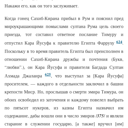
Накажи его, как он того заслуживает.
Когда гонец Сахиб-Кирана прибыл в Рум и пояснил пред
мироукрашающими помыслами султана Рума цель своего
приезда, тот составил ответное послание Тимуру и
624
отпустил Кара Йусуфа к правителю Египта Фарруху
.
Поскольку в то время правитель Египта был преисполнен в
отношении Сахиб-Кирана дружбы и почтения (Букв,
“любви”.), он Кара Йусуфа и правителя Багдада Султан
625
Ахмада Джалаира
, что выступал за [Кара Йусуфа]
просителем, — каждого в отдельности заключил в башни
крепости Миср. Но, прослышав о смерти эмира Тимура, он
обоих освободил из заточения и каждому повелел выбрать
по пятьсот нукеров, из казны Египта назначил им
содержание, дабы вошли они в число эмиров /
375
/ и являли
старание в служении государю, [а также] вручил [им]