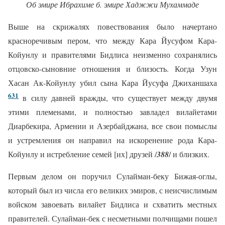
Об эмире Ибрахиме б. эмире Хаджжи Мухаммаде
Выше на скрижалях повествования было начертано
красноречивым пером, что между Кара Йусуфом Кара-
Койунлу и правителями Бидлиса неизменно сохранялись
отцовско-сыновние отношения и близость. Когда Узун
Хасан Ак-Койунлу убил сына Кара Йусуфа Джиханшаха
631
в силу давней вражды, что существует между двумя
этими племенами, и полностью завладел вилайетами
Диарбекира, Армении и Азербайджана, все свои помыслы
и устремления он направил на искоренение рода Кара-
Койунлу и истребление семей [их] друзей /
388
/ и близких.
Первым делом он поручил Сулайман-беку Бижая-оглы,
который был из числа его великих эмиров, с неисчислимым
войском завоевать вилайет Бидлиса и схватить местных
правителей. Сулайман-бек с несметными полчищами пошел