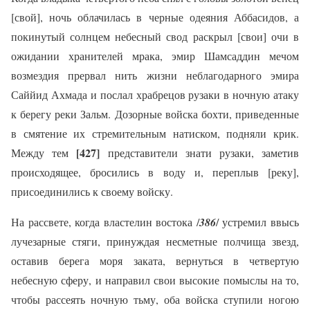
[свой], ночь облачилась в черные одеяния Аббасидов, а
покинутый солнцем небесный свод раскрыл [свои] очи в
ожидании хранителей мрака, эмир Шамсаддин мечом
возмездия прервал нить жизни неблагодарного эмира
Саййид Ахмада и послал храбрецов рузаки в ночную атаку
к берегу реки Зальм. Дозорные войска бохти, приведенные
в смятение их стремительным натиском, подняли крик.
[427]
Между тем
представители знати рузаки, заметив
происходящее, бросились в воду и, переплыв [реку],
присоединились к своему войску.
На рассвете, когда властелин востока /
386
/ устремил ввысь
лучезарные стяги, принуждая несметные полчища звезд,
оставив берега моря заката, вернуться в четвертую
небесную сферу, и направил свои высокие помыслы на то,
чтобы рассеять ночную тьму, оба войска ступили ногою