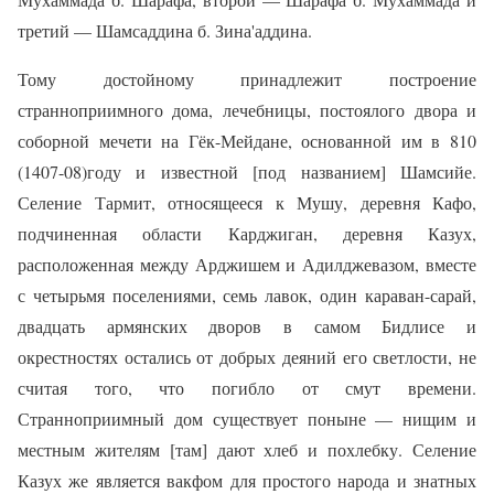
третий — Шамсаддина б. Зина'аддина.
Тому достойному принадлежит построение
странноприимного дома, лечебницы, постоялого двора и
соборной мечети на Гёк-Мейдане, основанной им в 810
(1407-08)году и известной [под названием] Шамсийе.
Селение Тармит, относящееся к Мушу, деревня Кафо,
подчиненная области Карджиган, деревня Казух,
расположенная между Арджишем и Адилджевазом, вместе
с четырьмя поселениями, семь лавок, один караван-сарай,
двадцать армянских дворов в самом Бидлисе и
окрестностях остались от добрых деяний его светлости, не
считая того, что погибло от смут времени.
Странноприимный дом существует поныне — нищим и
местным жителям [там] дают хлеб и похлебку. Селение
Казух же является вакфом для простого народа и знатных