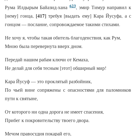
623
Рума Илдырым Байазид-хана
, эмир Тимур направил к
[417]
[нему] гонца,
требуя [выдать ему] Кара Йусуфа, а с
гонцом — послание, сопровождаемое такими стихами.
Не хочу я, чтобы такая обитель благоденствия, как Рум,
Мною была перевернута вверх дном.
Передай нашим рабам ключи от Кемаха,
Не делай для себя тесным [этот] обширный мир!
Кара Йусуф — это проклятый разбойник,
По чьей вине сопряжены с опасностями для паломников
пути к святыне,
От которого ни одна дорога не имеет спасения,
Прибег к покровительству твоего двора.
Мечом правосудия покарай его,