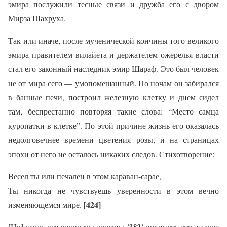
эмира послужили тесные связи и дружба его с двором
Мирза Шахруха.
Так или иначе, после мученической кончины того великого
эмира правителем вилайета и держателем ожерелья власти
стал его законный наследник эмир Шараф. Это был человек
не от мира сего — умопомешанный. По ночам он забирался
в банные печи, построил железную клетку и днем сидел
там, беспрестанно повторяя такие слова: “Место самца
куропатки в клетке”. По этой причине жизнь его оказалась
недолговечнее времени цветения розы, и на страницах
эпохи от него не осталось никаких следов. Стихотворение:
Весел ты или печален в этом караван-сарае,
Ты никогда не чувствуешь уверенности в этом вечно
[424]
изменяющемся мире.
[Ho] сколь все равно мы должны /
382
/ покинуть это жалкое