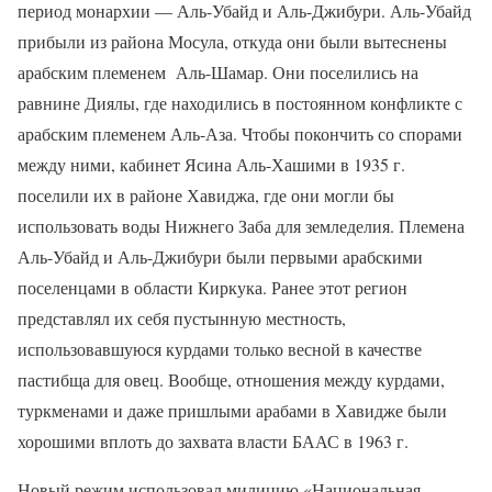
период монархии — Аль-Убайд и Аль-Джибури. Аль-Убайд
прибыли из района Мосула, откуда они были вытеснены
арабским племенем
Аль-Шамар. Они поселились на
равнине Диялы, где находились в постоянном конфликте с
арабским племенем Аль-Аза. Чтобы покончить со спорами
между ними, кабинет Ясина Аль-Хашими в 1935 г.
поселили их в районе Хавиджа, где они могли бы
использовать воды Нижнего Заба для земледелия. Племена
Аль-Убайд и Аль-Джибури были первыми арабскими
поселенцами в области Киркука. Ранее этот регион
представлял их себя пустынную местность,
использовавшуюся курдами только весной в качестве
пастибща для овец. Вообще, отношения между курдами,
туркменами и даже пришлыми арабами в Хавидже были
хорошими вплоть до захвата власти БААС в 1963 г.
Новый режим использовал милицию «Национальная