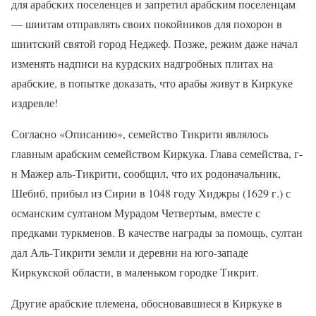
для арабских поселенцев и запретил арабским поселенцам
— шиитам отправлять своих покойников для похорон в
шиитский святой город Неджеф. Позже, режим даже начал
изменять надписи на курдских надгробных плитах на
арабские, в попытке доказать, что арабы живут в Киркуке
издревле!
Согласно «Описанию», семейство Тикрити являлось
главным арабским семейством Киркука. Глава семейства, г-
н Мажер аль-Тикрити, сообщил, что их родоначальник,
Шебиб, прибыл из Сирии в 1048 году Хиджры (1629 г.) с
османским султаном Мурадом Четвертым, вместе с
предками туркменов. В качестве награды за помощь, султан
дал Аль-Тикрити земли и деревни на юго-западе
Киркукской области, в маленьком городке Тикрит.
Другие арабские племена, обосновавшиеся в Киркуке в