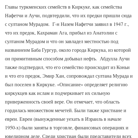
Главы туркменских семейств в Киркуке, как семейства
Нафетчи и Аучи, подвтердили, что их предки пришли сюда
с султаном Мурадом.
Г-н Назем Нафетчи заявил в 1947 г.,
что их предок, Кахраман Ага, прибыл из Анатолии с
султаном Мурадом и что он завладел местностью под
названиеим Баба Гургур, около города Киркука, из которой
он примитивным способом добывал нефть.
Абдулла Аучи
также подтвердил, что его семейство происходит из Коньи
и что его предок, Эмир Хан, сопровождал султана Мурада и
был поселен в Киркуке. «Описание» определяет религию
киркукцев как ислам и подчеркивает их сильную
приверженность своей вере. Он отмечает, что область
гордилась множеством мечетей. Были также христиане и
евреи. Евреи (вынужденные уехать в Израиль в начале
1950-х) были заняты в торговле, финансовых операциях и
ювелирном деле. Среди христиан были представители всех