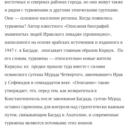
восточных и северных районах города, но они живут также
и рядом с туркменами и другими этническими группами.
Они — основное население региона. Когда появились
туркмены? Автор известного «Описания биографий
знаменитых людей Иракского ливадже (провинции)»,
написанного на основе арабских источников и изданного в
1947 г. в Багдаде,
описывает главным образом Киркук.
По
его словам, туркмены — относительно новые жители
Киркука: их
предки пришли туда вместе с силами
османского султана Мурада Четвертого, завоевавшего Ирак
у Сефевидов в семнадцатом веке. «Описание» также
утверждает, что, перед тем, как возвратиться в
Константинополь после завоевания Багдада, султан Мурад
оставил гарнизоны для контроля над стратегически важным
путем, связывающим Багдад и Анатолию, и современные
туркмены являются потомками этих воинов.