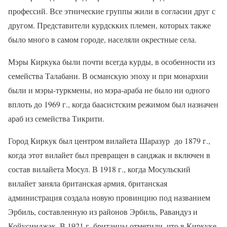
профессий. Все этнические группы жили в согласии друг с
другом. Представители курдскких племен, которых также
было много в самом городе, населяли окрестные села.
Мэры Киркука были почти всегда курды, в особенности из
семейства Талабани. В османскую эпоху и при монархии
были и мэры-туркмены, но мэра-араба не было ни одного
вплоть до 1969 г., когда баасистским режимом был назначен
араб из семейства Тикрити.
Город Киркук был центром вилайета Шаразур
до 1879 г.,
когда этот вилайет был превращен в санджак и включен в
состав вилайета Мосул. В 1918 г., когда Мосульский
вилайет заняла британская армия, британская
администрация создала новую провинцию под названием
Эрбиль, составленную из районов Эрбиль, Равандуз и
Койусинджак. В 1921 г. британцы отметили, что в Киркуке