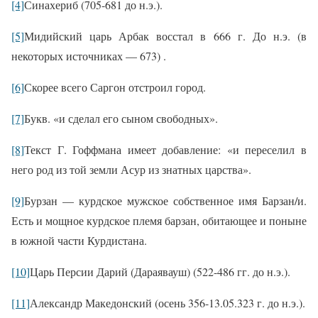
[4]
Синахериб (705-681 до н.э.).
[5]
Мидийский царь Арбак восстал в 666 г. До н.э. (в
некоторых источниках — 673) .
[6]
Скорее всего Саргон отстроил город.
[7]
Букв. «и сделал его сыном свободных».
[8]
Текст Г. Гоффмана имеет добавление: «и переселил в
него род из той земли Асур из знатных царства».
[9]
Бурзан — курдское мужское собственное имя Барзан/и.
Есть и мощное курдское племя барзан, обитающее и поныне
в южной части Курдистана.
[10]
Царь Персии Дарий (Дараявауш) (522-486 гг. до н.э.).
[11]
Александр Македонский (осень 356-13.05.323 г. до н.э.).