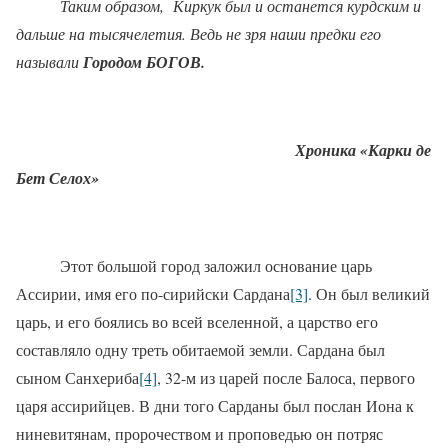
Таким образом,
Киркук был и останется курдским и
дальше на тысячелетия. Ведь не зря наши предки его
называли
Городом БОГОВ.
Хроника «Карки де
Бет Селох»
Этот большой город заложил основание царь
Ассирии, имя его по-сирийски Сардана
[3]
. Он был великий
царь, и его боялись во всей вселенной, а царство его
составляло одну треть обитаемой земли. Сардана был
сыном Санхериба
[4]
, 32-м из царей после Балоса, первого
царя асси­рийцев. В дни того Сарданы был послан Иона к
ниневитянам, пророчеством и проповедью он потряс