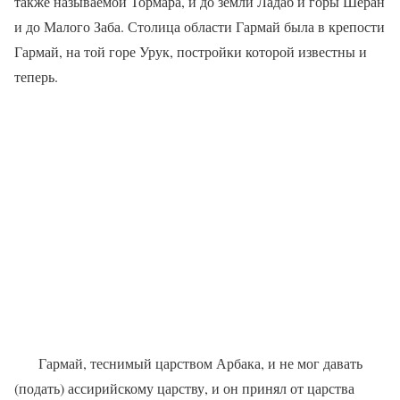
также называе­мой Тормара, и до земли Ладаб и горы Шеран
и до Малого Заба. Столица области Гармай была в крепости
Гармай, на той горе Урук, постройки которой известны и
теперь.
Гармай, теснимый царством Арбака, и не мог давать
(подать) ассирийскому царству, и он принял от царства