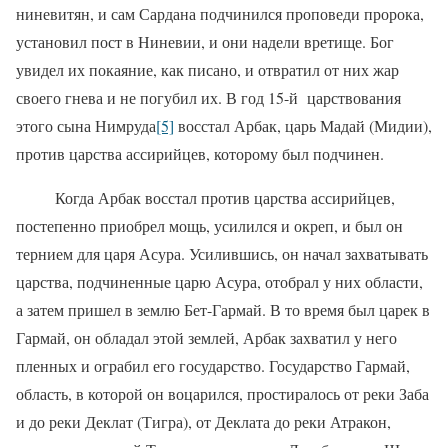
ниневитян, и сам Сар­дана подчинился проповеди пророка,
установил пост в Ниневии, и они надели вретище. Бог
увидел их покаяние, как писано, и отвратил от них жар
своего гнева и не погубил их. В год 15-й
царствования
этого сына Нимруда
[5]
восстал Арбак, царь Мадай (Мидии),
против царства ассирийцев, которому был под­чинен.
Когда Арбак восстал против царства ассирийцев,
постепенно приобрел мощь, усилился и окреп, и был он
тернием для царя Асура. Усилившись, он начал захватывать
царства, подчинен­ные царю Асура, отобрал у них области,
а затем пришел в землю Бет-Гармай. В то время был царек в
Гармай, он обла­дал этой землей, Арбак захватил у него
пленных и ограбил его государство. Государство Гармай,
область, в которой он воцарился, простиралось от реки Заба
и до реки Деклат (Тигра), от Деклата до реки Атракон,