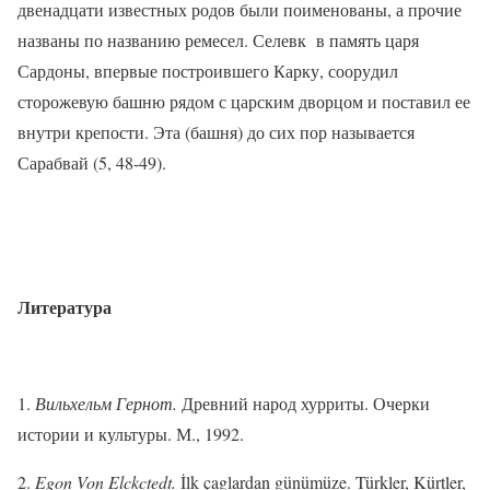
двенадцати известных родов были поименованы, а прочие
названы по названию ремесел. Селевк
в память царя
Сардоны, впервые построившего Карку, соору­дил
сторожевую башню рядом с царским дворцом и поставил ее
внутри крепости. Эта (башня) до сих пор называется
Сарабвай (5, 48-49).
Литература
1.
Вильхельм Г
ернот
.
Др­евний народ хурриты. Очерки
истории и культуры. М., 1992.
2.
Egon Von Elckctedt.
İlk çaglardan günümüze. Türkler, Kürtler,