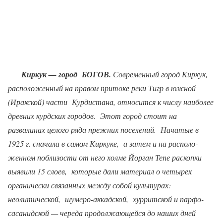
Киркук — город
БОГОВ.
Современный город Киркук,
расположенный на правом притоке реки Тигр в южной
(Иракской) части
Курдистана, относится к числу наиболее
древ­них курдских городов.
Этот город стоит на
развалинах целого ряда прежних поселений.
Начатые в
1925 г. сначала в самом Киркуке,
а затем и на располо­
женном поблизости от него холме Йорган Тепе раскопки
выявили 15 слоев,
которые дали материал о четырех
органически связанных между собой культурах:
неолитической,
шумеро-аккадской,
хурритской и парфо-
сасанидской — череда продолжающейся до наших дней