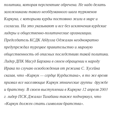
политики, которая перспективе обречена. Не надо делать
заложниками такого необдуманного шага туркменов
Киркука, с которыми курды постоянно жили в мире и
согласии. На это указывают и все без исключения курдские
лидеры и общественно-политические организации.
Председатель КСДК Абдулла Оджалан неоднократно
предупреждал турецкое правительство и мировую
общественность об опасных последствиях такой политики.
Лидер ДПК Масуд Барзани в своем обращении к народу
Ирака по случаю освобождения от режима С. Хусейна
сказав, что «Киркук — сердце Курдистана», в то же время
призвал все населяющие Киркук этнические группы
дружбе
и братству. В своем выступлении в Киркуке 12 апреля 2003
г. лидер ПСК Джалал Талабани также подчеркнул, что
«Киркук должен стать символом братства».