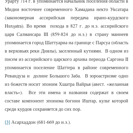
Урарту 714 г. в упоминается начальник поселения области в
Мидии восточнее современного Хамадана некто Уксатара
(закономерная ассирийская передача ирано-курдского
Huxşatra). Во время
похода в 827 г. до н.э. ассирийского
царя Салмансара III (859-824 до н.э.) в страну маннеев
упоминается город Шаттуариа на границе с Парсуа (область
в верховьях реки Диялы), заселенный кутиями.
В одном из
писем из ассирийского царского архива периода Саргона II
упоминается поселение Шаттера в районе современного
Ревандуза и
долине Большого Заба.
В зороастризме одно
из божеств носит эпоним Хшатра Вайрья (авест. «желанная
власть»).
Все эти имена и названия содержат в своем
составе компонент эпонима богини Иштар, культ которой
среди курдов сохраняется до сих пор.
[3]
Асархаддон (681-669 до н.э.).