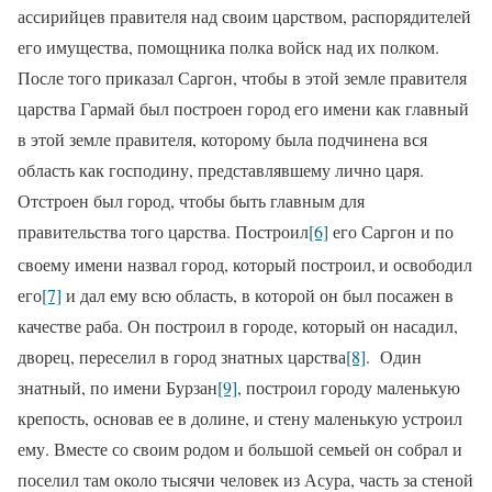
ассирийцев правителя над своим царством, распорядителей
его имущества, помощника полка войск над их полком.
После того приказал Саргон, чтобы в этой земле правителя
царства Гармай был построен город его имени как главный
в этой земле правителя, которому была подчинена вся
область как господину, представлявшему лично царя.
Отстроен был город, чтобы быть главным для
правительства того царства. Построил
[6]
его Саргон и по
своему имени назвал город, который построил,
и освободил
его
[7]
и дал ему всю область, в которой он был посажен в
качестве раба. Он построил в городе, который он насадил,
дворец, переселил в город знат­ных царства
[8]
.
Один
знатный, по имени Бурзан
[9]
, построил городу маленькую
крепость, основав ее в долине, и стену ма­ленькую устроил
ему. Вместе со своим родом и большой семьей он собрал и
поселил там около тысячи человек из Асура, часть за стеной