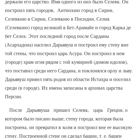
держали его царство. Имя одного из них было Селевк. Он
построил пять городов,
Антиохию город в Сирии,
Селевкию в Сирии, Селевкию в Писидии, Селик
(Селевкию) город великий в Бет-Арамайе и город Карка де
бет Селох. Этот последний город после Сарданы
(Асархадона) населил Дарьявуш и построил ему стену вне
той стены, что построил царь Асура. Он построил в нем
(городе) храм огня рядом с той кумирней (домом идолов),
что поставил среди него Сардана, и поклонялся орлу и льву.
Дарьявуш привел пять родов из области Истахра и поселил
среди (в городе). Их имена записаны в архивах царства
Пер­сии.
После
Дарьявуша
пришел
Селевк,
царь
Греции, о
котором было писано выше; стену города, которая была
построена, он превратил в холм и построил вне ее высокую
стену. Построенной стене он сделал башни, т. е. башен