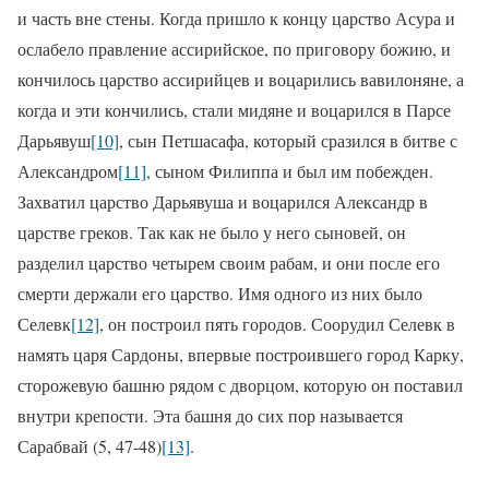
и часть вне стены. Когда пришло к концу царство Асура и
ослабело правление ассирийское, по приговору божию, и
кончилось царство асси­рийцев и воцарились вавилоняне, а
когда и эти кончились, стали мидяне и воцарился в Парсе
Дарьявуш
[10]
, сын Петшасафа, который сразился в битве с
Александром
[11]
, сыном Филиппа и был им побежден.
Захватил царство Дарьявуша и воцарился Алек­сандр в
царстве греков. Так как не было у него сыновей, он
разделил царство четырем своим рабам, и они после его
смерти держали его царство. Имя одного из них было
Селевк
[12]
, он по­строил пять городов. Соорудил Селевк в
намять царя Сардоны, впервые построившего город Карку,
сторожевую башню рядом с дворцом, которую он поставил
внутри крепости. Эта башня до сих пор называется
Сарабвай (5, 47-48)
[13]
.