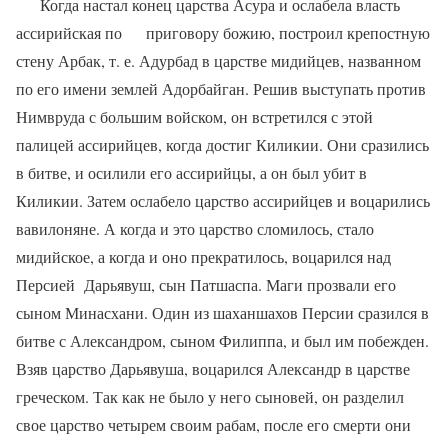
Когда настал конец царства Асура и ослабела власть
асси­рийская по
приговору божию, построил крепостную
стену Арбак, т. е. Адурбад в царстве мидийцев, названном
по его имени землей Адорбайган. Решив выступать против
Нимвруда с большим войском, он встретился с этой
палицей ассирийцев, когда достиг Киликии. Они сразились
в битве, и осилили его ассирийцы, а он был убит в
Киликии. Затем ослабело царство ассирийцев и воцарились
вавилоняне. А когда и это царство сломилось, стало
мидийское, а когда и оно прекра­тилось, воцарился над
Персией
Дарьявуш, сын Патшаспа. Маги прозвали его
сыном Минасхани. Один из шаханшахов Персии сразился в
битве с Александром, сыном Филиппа, и был им побежден.
Взяв царство Дарьявуша, воцарился Александр в царстве
греческом. Так как не было у него сыновей, он разделил
свое царство четырем своим рабам, после его смерти они