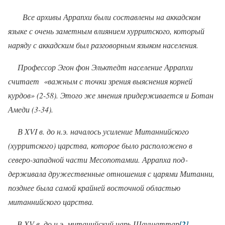
Все архивы Аррапхи были составлены на аккадском
языке с очень заметным влиянием хурритского, который
наряду с аккадским был разговорным языком населения.
Профессор Эгон фон Эльктедт население Аррапхи
считает
«важным с точки зрения выяснения корней
курдов» (2-58). Этого же мнения придерживается и Ботан
Амеди (3-34).
В
XVI
в.
до н.э. нач
а
лось усиление Митаннийского
(хурритского) царства, которое было расположено в
северо-западной части Месопотамии. Аррапха под­
держивала дружественные отношения с царями Митанни,
позднее была самой крайней восточной областью
митаннийского царства.
В
XV
в.
до н.э. митаннйский царь Шаушаттар
[2]