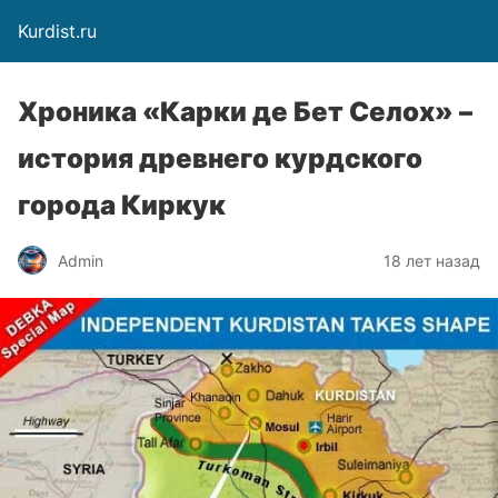
Kurdist.ru
Хроника «Карки де Бет Селох» –
история древнего курдского
города Киркук
Admin
18 лет назад