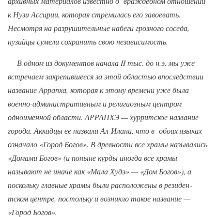
архивных материалов известно о
враждебном отношении
к Нузи Ассирии, которая стремилась его завоевать.
Несмотря на разрушительные набеги грозного соседа,
нузийцы сумели сохранить свою независимость.
В одном из документов начала
II
тыс. до н.э. мы уже
встречаем зак­репившееся за этой областью впоследствии
название Аррапха, которая к этому времени уже была
военно-административным и религиозным центром
одноименной области. АРРАПХЭ — хурритское название
города. Аккадцы ее назвали Ал-Илани, что в
обоих языках
означало «Город Богов». В древности все храмы на­зывались
«Домами Богов» (и поныне курды иногда все храмы
называют не иначе как «Мала Худэ» — «Дом Богов»), а
поскольку главные храмы были расположены в резиден­
тском центре, постольку и возникло такое название —
«Город Богов».