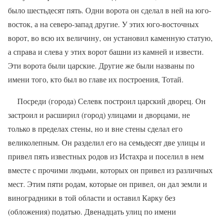
было шестьдесят пять. Одни ворота он сделал в ней на юго-
восток, а на северо-запад другие. У этих юго-восточных
ворот, во всю их величину, он установил каменную статую,
а справа и слева у этих ворот башни из камней и извести.
Эти ворота были царские. Другие же были названы по
имени того, кто был во главе их построения, Тотай.
Посреди (города) Селевк построил царский дворец. Он
за­строил и расширил (город) улицами и дворцами, не
только в пределах стены, но и вне стены сделал его
великолепным. Он разделил его на семьдесят две улицы и
привел пять известных родов из Истахра и поселил в нем
вместе с прочими людьми, которых он привел из различных
мест. Этим пяти родам, которые он привел, он дал земли и
виноградники в той области и оставил Карку без
(обложения) податью. Двенадцать улиц по имени