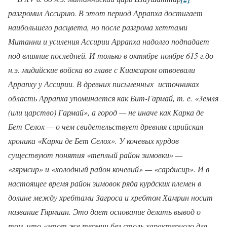
разгромил Ассирию. В этот период Аррапха достигает
наибольшего расцвета, но после разгрома хет­тами
Митанни и усиления Ассирии Аррапха надолго подпадает
под влияние последней. И только в октябре-ноябре 615 г.до
н.э. мидийские войска во главе с Киаксаром отвоевали
Аррапху у Ассирии.
В древних п
ись
менных
источниках
область Аррапха упоминается как Бит-Гармай, т. е. «3емля
(или царство) Гармай», а город — не иначе как Карка де
Бет Селох — о чем свидетельствует древняя сирийская
хроника «Карки де Бет Селох». У кочевых курдов
существуют понятия «теплый район зимовки» —
«гярмсир» и «холодный район кочевий» — «сардисир». И в
настоящее время район зимовок ряда курдских племен в
долине между хребтами Загроса и хребтом Хамрин носит
название Гярмиан. Это дает основание делать вывод о
том, что «этот же термин без столь характерного для