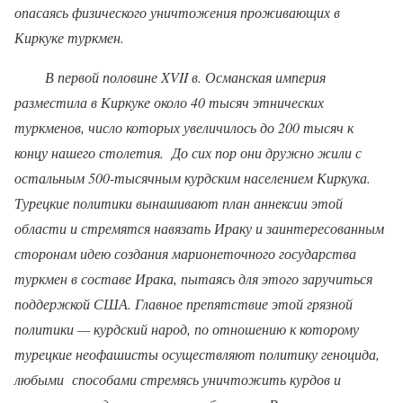
опасаясь физического уничтожения проживающих в
Киркуке туркмен.
В первой половине
XV
II в. Османская
империя
разместила в Киркуке около 40 тысяч этнических
туркменов, число которых увеличилось до 200 тысяч к
концу нашего столетия.
До сих пор они дружно жили с
остальным 500-тысячным курд­ским населением Киркука.
Турецкие политики вынашивают план аннексии этой
области и стремятся навязать Ираку и заинтересованным
сторонам идею создания марионеточного государства
туркмен в составе Ирака, пытаясь для этого заручиться
поддержкой США. Главное препятствие этой грязной
политики — курдский народ, по отношению к которому
турецкие неофашисты осуществляют политику геноцида,
любыми
способами стремясь уничтожить курдов и