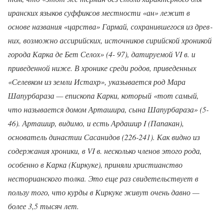
иранских языков суффиксов местности «ан» лежит в
основе названия «царства» Гармай, сохранившегося из древ­
них, возможно ассирийских, источников сирийской хроникой
города Карка де Бет Селох» (4- 97), датируемой VI в. и
приведенной ниже. В хронике среди родов, приведенных
«Селевком из земли Истахр», указывается род Мара
Шапурбараза — епископа Карки, который «тот самый,
что называется домом Арташира, сына Шапурбараза» (5-
46). Арташир, видимо, и есть Ардашир I (Папакан),
основатель династии Сасанидов (226-241). Как видно из
содержания хроники, в VI в. несколько членов этого рода,
особенно в Карка (Киркуке), приняли христианство
несторианского толка. Это еще раз свидетельствует в
пользу того, что курды в Киркуке живут очень давно —
более 3,5 тысяч лет.