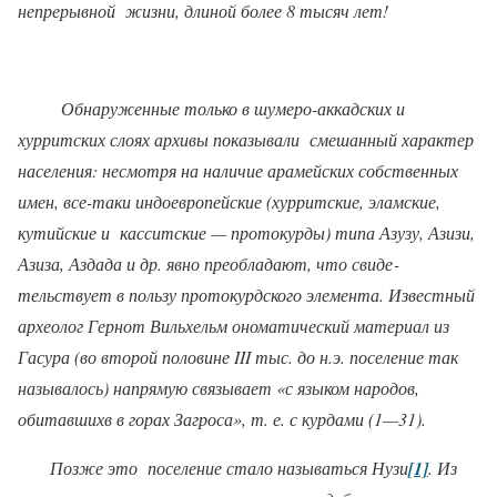
непрерывной
жизни, длиной более 8 тысяч лет!
Обнаруженные только в шумеро-аккадских и
хурритских слоях архивы по­казывали
смешанный характер
населения: несмотря на наличие арамейских собственных
имен, все-таки индоевропейские (хурритские, эламские,
кутийские и
касситские — протокурды) типа Азузу, Азизи,
Азиза, Аздада и др. явно преобладают, что свиде­
тельствует в пользу протокурдского элемента. Известный
археолог Гернот Вильхельм ономатический материал из
Гасура (во второй половине
III
тыс
.
до н.э. поселение так
называлось) напрямую связывает «с языком народов,
обитавшихв в горах Загроса», т. е. с курдами (
1
—
31
).
Позже это
поселение стало называться Нузи
[1]
. Из