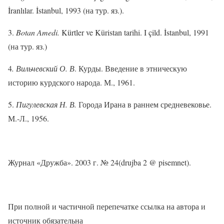
İranlılar. İstanbul, 1993
(
на тур
.
яз
.).
3.
Botan Amedi.
Kürtler ve Küristan tarihi. I çild. İstanbul, 1991
(на тур. яз.)
4
. Вильчевский О. В
. Курды.
Введение в этническую
историю курдского народа. М., 1961.
5.
Пигулевская Н. В.
Города Ирана в раннем средневековье.
М.-Л., 1956.
Журнал «Дружба». 2003 г. № 24(drujba 2 @ pisem
net
).
При полной и частичной перепечатке ссылка на автора и
источник обязательна