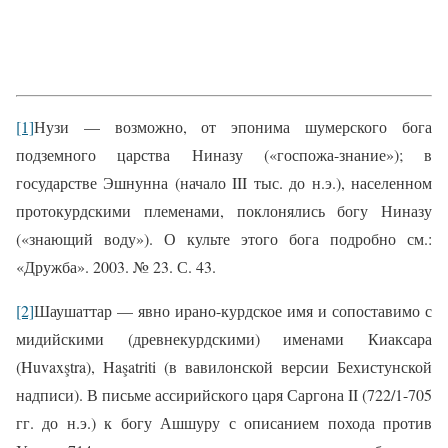
[1]
Нузи — возможно, от эпонима шумерского бога
подземного царства Ниназу («госпожа-знание»); в
государстве Эшнунна (начало III тыс. до н.э.), населенном
протокурдскими племенами, поклонялись богу Ниназу
(«знающий воду»). О культе этого бога подробно см.:
«Дружба». 2003. № 23. С. 43.
[2]
Шаушаттар — явно ирано-курдское имя и сопоставимо с
мидийскими (древнекурдскими) именами Киаксара
(
Huvaxştra
), Haşatriti (в вавилонской версии Бехистунской
надписи). В письме ассирийского царя Саргона II (722/1-705
гг. до н.э.) к богу Ашшуру с описанием похода против