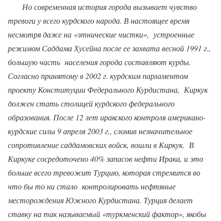
Но сов­ременная история города вызывает чувство
тревоги у всего курдского народа. В настоящее время
несмотря даже на «этнические чистки»,
устроенные
режимом Саддама Хусейна после ее захвата весной 1991 г.,
большую часть
населения города составляют курды.
Согласно принятому в 2002 г. курдским парламентом
проекту Конституции Федерального Курдистана,
Киркук
должен стать столицей курдского федерального
образования. После 12 лет иракского контроля американо-
курдские силы 9 апреля 2003 г., сломив незначительное
сопротивление саддамовских войск, вошли в Киркук.
В
Киркуке сосредоточено 40% запасов нефти Ирака, и это
больше всего тревожит Турцию, которая стремится во
что бы то ни стало
контролировать нефтяные
месторождения Южного Курдистана. Турция делает
ставку на так называемый «туркменский фактор», якобы