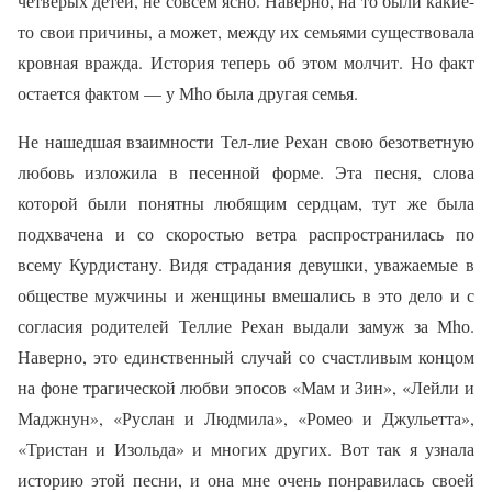
четверых детей, не совсем ясно. Наверно, на то были какие-
то свои причины, а может, между их семьями существовала
кровная вражда. История теперь об этом молчит. Но факт
остается фактом — у Мhо была другая семья.
Не нашедшая взаимности Тел-лие Рехан свою безответную
любовь изложила в песенной форме. Эта песня, слова
которой были понятны любящим сердцам, тут же была
подхвачена и со скоростью ветра распространилась по
всему Курдистану. Видя страдания девушки, уважаемые в
обществе мужчины и женщины вмешались в это дело и с
согласия родителей Теллие Рехан выдали замуж за Мhо.
Наверно, это единственный случай со счастливым концом
на фоне трагической любви эпосов «Мам и Зин», «Лейли и
Маджнун», «Руслан и Людмила», «Ромео и Джульетта»,
«Тристан и Изольда» и многих других. Вот так я узнала
историю этой песни, и она мне очень понравилась своей