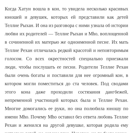
Когда Хатун вошла в кон, то увидела несколько красивых
юношей и девушек, которых ей представили как детей
Теллие Рыхан. И она из разговора с ними узнала об истории
любви их родителей — Теллие Рыхан и Мhо, воплощенной
в сочиненной их матерью же одноименной песне. Их мать
Теллие Рехан отличалась редкой красотой и неповторимым
голосом. Со всех окрестностей специально приезжали
люди, чтобы послушать ее песни. Родители Теллие Рехан
были очень богаты и поставили для нее огромный кон, в
котором могли поместиться до ста человек. Под сводами
этого кона даже проходили состязания дангбежей,
непременной участницей которых была и Теллие Рехан.
Многие домогались ее руки, но она полюбила юношу по
имени Мhо. Почему Мhо оставил без ответа любовь Теллие
Рехан и женился на другой девушке, которая родила ему