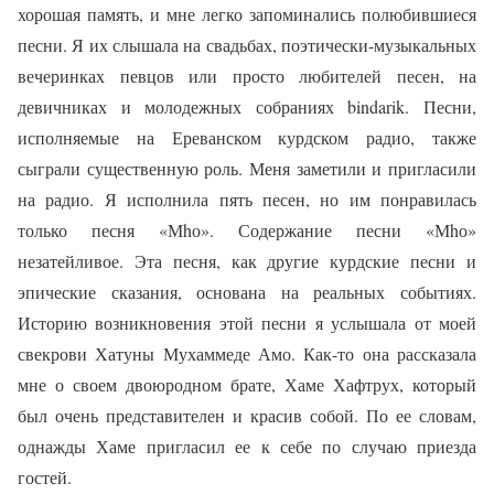
хорошая память, и мне легко запоминались полюбившиеся
песни. Я их слышала на свадьбах, поэтически-музыкальных
вечеринках певцов или просто любителей песен, на
девичниках и молодежных собраниях bindarik. Песни,
исполняемые на Ереванском курдском радио, также
сыграли существенную роль. Меня заметили и пригласили
на радио. Я исполнила пять песен, но им понравилась
только песня «Мhо». Содержание песни «Мhо»
незатейливое. Эта песня, как другие курдские песни и
эпические сказания, основана на реальных событиях.
Историю возникновения этой песни я услышала от моей
свекрови Хатуны Мухаммеде Амо. Как-то она рассказала
мне о своем двоюродном брате, Хаме Хафтрух, который
был очень представителен и красив собой. По ее словам,
однажды Хаме пригласил ее к себе по случаю приезда
гостей.