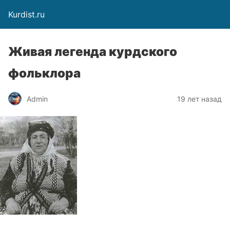
Kurdist.ru
Живая легенда курдского
фольклора
Admin
19 лет назад