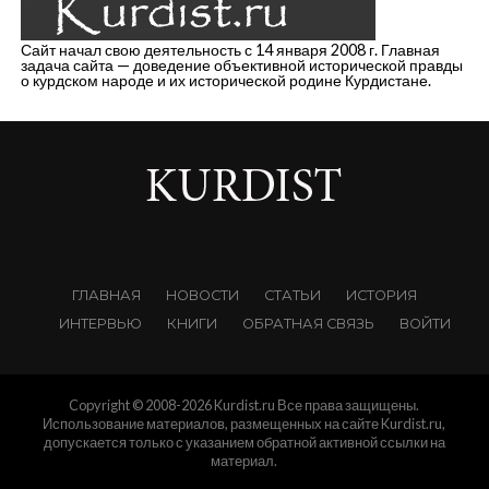
Сайт начал свою деятельность с 14 января 2008 г. Главная
задача сайта — доведение объективной исторической правды
о курдском народе и их исторической родине Курдистане.
ГЛАВНАЯ
НОВОСТИ
СТАТЬИ
ИСТОРИЯ
ИНТЕРВЬЮ
КНИГИ
ОБРАТНАЯ СВЯЗЬ
ВОЙТИ
Copyright © 2008-2026 Kurdist.ru Все права защищены.
Использование материалов, размещенных на сайте Kurdist.ru,
допускается только с указанием обратной активной ссылки на
материал.