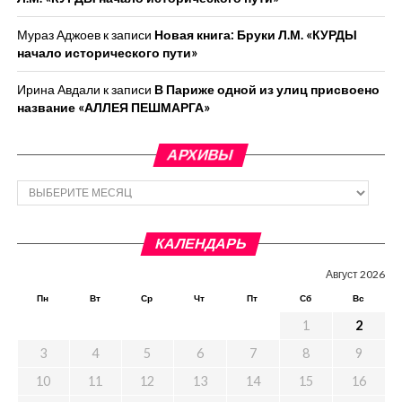
Мураз Аджоев
к записи
Новая книга: Бруки Л.М. «КУРДЫ
начало исторического пути»
Ирина Авдали
к записи
В Париже одной из улиц присвоено
название «АЛЛЕЯ ПЕШМАРГА»
АРХИВЫ
Архивы
КАЛЕНДАРЬ
Август 2026
Пн
Вт
Ср
Чт
Пт
Сб
Вс
1
2
3
4
5
6
7
8
9
10
11
12
13
14
15
16