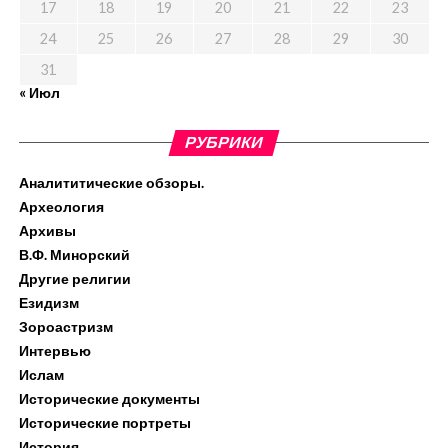
17
18
19
20
21
22
23
24
25
26
27
28
29
30
31
« Июл
РУБРИКИ
Аналититические обзоры.
Археология
Архивы
В.Ф. Минорский
Другие религии
Езидизм
Зороастризм
Интервью
Ислам
Исторические документы
Исторические портреты
История