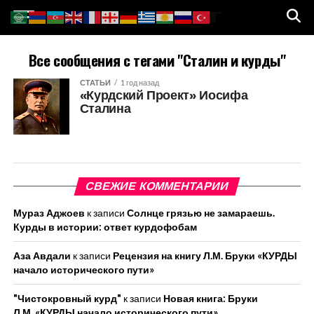
Все сообщения с тегами "Сталин и курды"
СТАТЬИ
1 год назад
«Курдский Проект» Иосифа
Сталина
СВЕЖИЕ КОММЕНТАРИИ
Мураз Аджоев
к записи
Солнце грязью не замараешь.
Курды в истории: ответ курдофобам
Аза Авдали
к записи
Рецензия на книгу Л.М. Бруки «КУРДЫ
начало исторического пути»
"Чистокровный курд"
к записи
Новая книга: Бруки
Л.М. «КУРДЫ начало исторического пути»