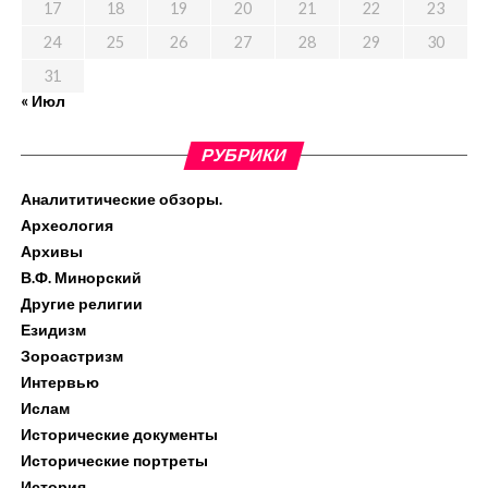
17
18
19
20
21
22
23
24
25
26
27
28
29
30
31
« Июл
РУБРИКИ
Аналититические обзоры.
Археология
Архивы
В.Ф. Минорский
Другие религии
Езидизм
Зороастризм
Интервью
Ислам
Исторические документы
Исторические портреты
История