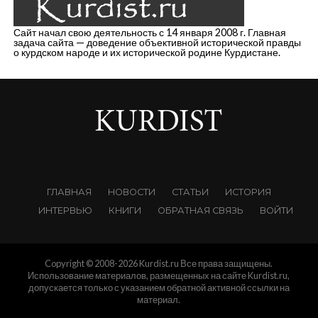
Сайт начал свою деятельность с 14 января 2008 г. Главная
задача сайта — доведение объективной исторической правды
о курдском народе и их исторической родине Курдистане.
ГЛАВНАЯ
НОВОСТИ
СТАТЬИ
ИСТОРИЯ
ИНТЕРВЬЮ
КНИГИ
ОБРАТНАЯ СВЯЗЬ
ВОЙТИ
Copyright © 2008-2026 Kurdist.ru Все права защищены.
Использование материалов, размещенных на сайте Kurdist.ru,
допускается только с указанием обратной активной ссылки на
материал.