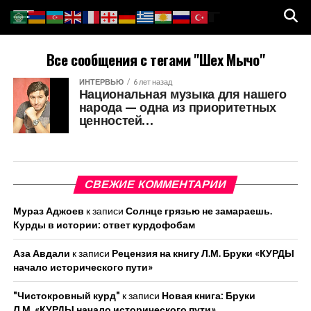
Все сообщения с тегами "Шех Мычо"
ИНТЕРВЬЮ
6 лет назад
Национальная музыка для нашего
народа — одна из приоритетных
ценностей…
СВЕЖИЕ КОММЕНТАРИИ
Мураз Аджоев
к записи
Солнце грязью не замараешь.
Курды в истории: ответ курдофобам
Аза Авдали
к записи
Рецензия на книгу Л.М. Бруки «КУРДЫ
начало исторического пути»
"Чистокровный курд"
к записи
Новая книга: Бруки
Л.М. «КУРДЫ начало исторического пути»