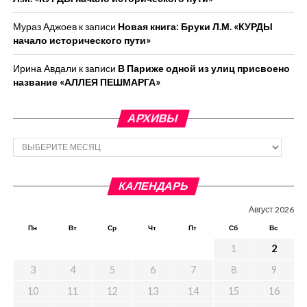
Мураз Аджоев
к записи
Новая книга: Бруки Л.М. «КУРДЫ
начало исторического пути»
Ирина Авдали
к записи
В Париже одной из улиц присвоено
название «АЛЛЕЯ ПЕШМАРГА»
АРХИВЫ
Архивы
КАЛЕНДАРЬ
Август 2026
Пн
Вт
Ср
Чт
Пт
Сб
Вс
1
2
3
4
5
6
7
8
9
10
11
12
13
14
15
16