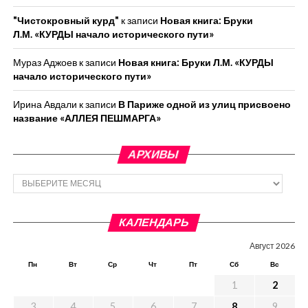
"Чистокровный курд"
к записи
Новая книга: Бруки
Л.М. «КУРДЫ начало исторического пути»
Мураз Аджоев
к записи
Новая книга: Бруки Л.М. «КУРДЫ
начало исторического пути»
Ирина Авдали
к записи
В Париже одной из улиц присвоено
название «АЛЛЕЯ ПЕШМАРГА»
АРХИВЫ
Архивы
КАЛЕНДАРЬ
Август 2026
Пн
Вт
Ср
Чт
Пт
Сб
Вс
1
2
3
4
5
6
7
8
9