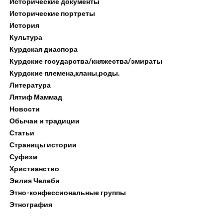
Исторические документы
Исторические портреты
История
Культура
Курдская диаспора
Курдские государства/княжества/эмираты
Курдские племена,кланы,роды.
Литература
Лятиф Маммад
Новости
Обычаи и традиции
Статьи
Страницы истории
Суфизм
Христианство
Эвлия Челеби
Этно-конфессиональные группы
Этнография