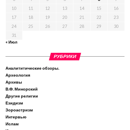
10
11
12
13
14
15
16
17
18
19
20
21
22
23
24
25
26
27
28
29
30
31
« Июл
РУБРИКИ
Аналититические обзоры.
Археология
Архивы
В.Ф. Минорский
Другие религии
Езидизм
Зороастризм
Интервью
Ислам