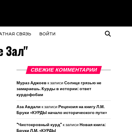
АТНАЯ СВЯЗЬ
ВОЙТИ
е Зал"
СВЕЖИЕ КОММЕНТАРИИ
Мураз Аджоев
к записи
Солнце грязью не
замараешь. Курды в истории: ответ
курдофобам
Аза Авдали
к записи
Рецензия на книгу Л.М.
Бруки «КУРДЫ начало исторического пути»
"Чистокровный курд"
к записи
Новая книга:
Бруки Л.М. «КУРДЫ