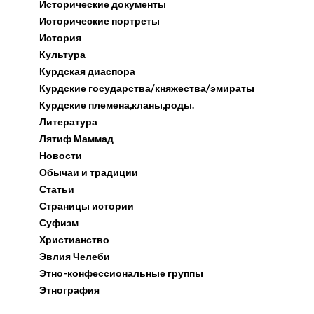
Исторические документы
Исторические портреты
История
Культура
Курдская диаспора
Курдские государства/княжества/эмираты
Курдские племена,кланы,роды.
Литература
Лятиф Маммад
Новости
Обычаи и традиции
Статьи
Страницы истории
Суфизм
Христианство
Эвлия Челеби
Этно-конфессиональные группы
Этнография