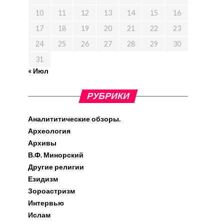
10
11
12
13
14
15
16
17
18
19
20
21
22
23
24
25
26
27
28
29
30
31
« Июл
РУБРИКИ
Аналититические обзоры.
Археология
Архивы
В.Ф. Минорский
Другие религии
Езидизм
Зороастризм
Интервью
Ислам