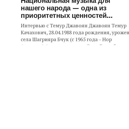
Национальная музыка для
нашего народа — одна из
приоритетных ценностей…
Интервью с Темур Джавоян Джавоян Темур
Качахович, 28.04.1988 года рождения, уроже
села Шагрияра Бчук (с 1965 года – Нор
Артагерс) Армавирского района Республики
Армения, имеет музыкальное...