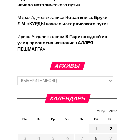
начало исторического пути»
Мураз Аджоев
к записи
Новая книга: Бруки
Л.М. «КУРДЫ начало исторического пути»
Ирина Авдали
к записи
В Париже одной из
улиц присвоено название «АЛЛЕЯ
ПЕШМАРГА»
АРХИВЫ
Архивы
КАЛЕНДАРЬ
Август 2026
Пн
Вт
Ср
Чт
Пт
Сб
Вс
1
2
3
4
5
6
7
8
9