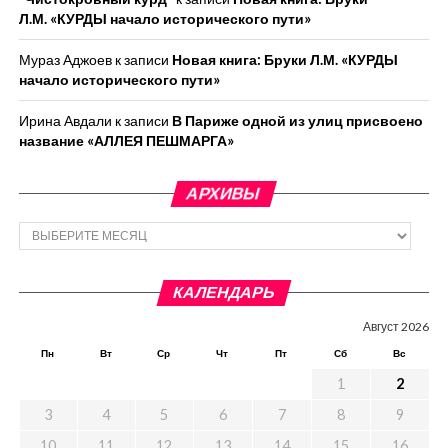
Л.М. «КУРДЫ начало исторического пути»
Мураз Аджоев
к записи
Новая книга: Бруки Л.М. «КУРДЫ
начало исторического пути»
Ирина Авдали
к записи
В Париже одной из улиц присвоено
название «АЛЛЕЯ ПЕШМАРГА»
АРХИВЫ
Архивы
КАЛЕНДАРЬ
Август 2026
Пн
Вт
Ср
Чт
Пт
Сб
Вс
1
2
3
4
5
6
7
8
9
10
11
12
13
14
15
16