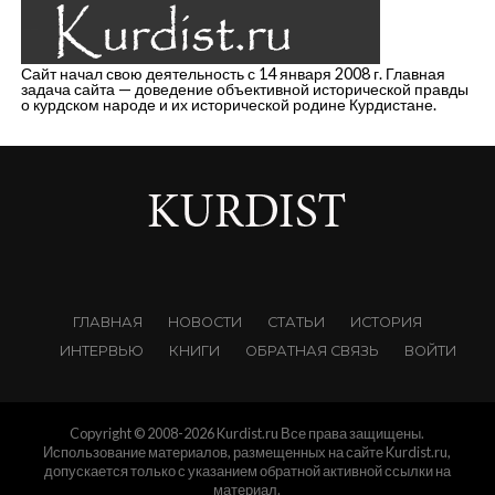
Сайт начал свою деятельность с 14 января 2008 г. Главная
задача сайта — доведение объективной исторической правды
о курдском народе и их исторической родине Курдистане.
ГЛАВНАЯ
НОВОСТИ
СТАТЬИ
ИСТОРИЯ
ИНТЕРВЬЮ
КНИГИ
ОБРАТНАЯ СВЯЗЬ
ВОЙТИ
Copyright © 2008-2026 Kurdist.ru Все права защищены.
Использование материалов, размещенных на сайте Kurdist.ru,
допускается только с указанием обратной активной ссылки на
материал.