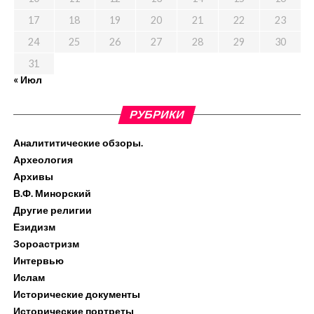
17
18
19
20
21
22
23
24
25
26
27
28
29
30
31
« Июл
РУБРИКИ
Аналититические обзоры.
Археология
Архивы
В.Ф. Минорский
Другие религии
Езидизм
Зороастризм
Интервью
Ислам
Исторические документы
Исторические портреты