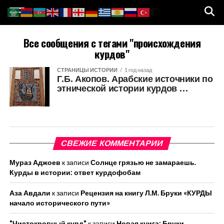
Все сообщения с тегами "происхождения
курдов"
СТРАНИЦЫ ИСТОРИИ
1 год назад
Г.Б. Акопов. Арабские источники по
этнической истории курдов …
СВЕЖИЕ КОММЕНТАРИИ
Мураз Аджоев
к записи
Солнце грязью не замараешь.
Курды в истории: ответ курдофобам
Аза Авдали
к записи
Рецензия на книгу Л.М. Бруки «КУРДЫ
начало исторического пути»
"Чистокровный курд"
к записи
Новая книга: Бруки