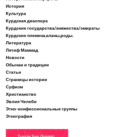
История
Культура
Курдская диаспора
Курдские государства/княжества/эмираты
Курдские племена,кланы,роды.
Литература
Лятиф Маммад
Новости
Обычаи и традиции
Статьи
Страницы истории
Суфизм
Христианство
Эвлия Челеби
Этно-конфессиональные группы
Этнография