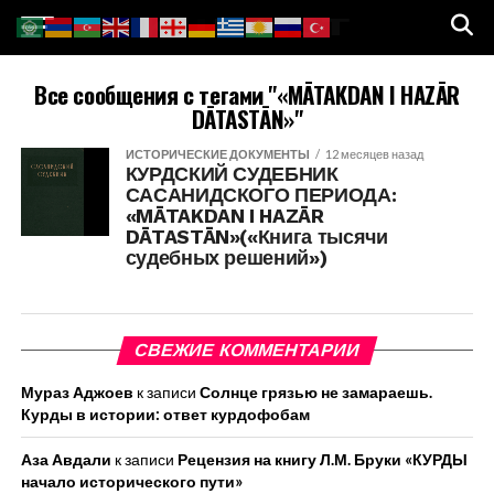
Все сообщения с тегами "«MĀTAKDAN I HAZĀR
DĀTASTĀN»"
ИСТОРИЧЕСКИЕ ДОКУМЕНТЫ
12 месяцев назад
КУРДСКИЙ СУДЕБНИК
САСАНИДСКОГО ПЕРИОДА:
«MĀTAKDAN I HAZĀR
DĀTASTĀN»(«Книга тысячи
судебных решений»)
СВЕЖИЕ КОММЕНТАРИИ
Мураз Аджоев
к записи
Солнце грязью не замараешь.
Курды в истории: ответ курдофобам
Аза Авдали
к записи
Рецензия на книгу Л.М. Бруки «КУРДЫ
начало исторического пути»