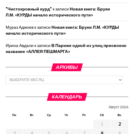
"Чистокровный курд"
к записи
Новая книга: Бруки
Л.М. «КУРДЫ начало исторического пути»
Мураз Аджоев
к записи
Новая книга: Бруки Л.М. «КУРДЫ
начало исторического пути»
Ирина Авдали
к записи
В Париже одной из улиц присвоено
название «АЛЛЕЯ ПЕШМАРГА»
АРХИВЫ
Архивы
КАЛЕНДАРЬ
Август 2026
Пн
Вт
Ср
Чт
Пт
Сб
Вс
1
2
3
4
5
6
7
8
9