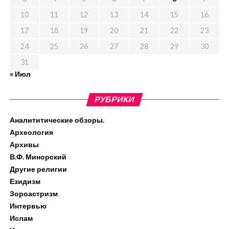
10
11
12
13
14
15
16
17
18
19
20
21
22
23
24
25
26
27
28
29
30
31
« Июл
РУБРИКИ
Аналититические обзоры.
Археология
Архивы
В.Ф. Минорский
Другие религии
Езидизм
Зороастризм
Интервью
Ислам