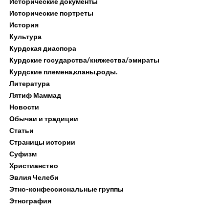
Исторические документы
Исторические портреты
История
Культура
Курдская диаспора
Курдские государства/княжества/эмираты
Курдские племена,кланы,роды.
Литература
Лятиф Маммад
Новости
Обычаи и традиции
Статьи
Страницы истории
Суфизм
Христианство
Эвлия Челеби
Этно-конфессиональные группы
Этнография