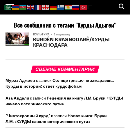
Все сообщения с тегами "Курды Адыгеи"
КУЛЬТУРА
1 год назад
KURDÊN KRASNODARÊ/КУРДЫ
КРАСНОДАРА
СВЕЖИЕ КОММЕНТАРИИ
Мураз Аджоев
к записи
Солнце грязью не замараешь.
Курды в истории: ответ курдофобам
Аза Авдали
к записи
Рецензия на книгу Л.М. Бруки «КУРДЫ
начало исторического пути»
"Чистокровный курд"
к записи
Новая книга: Бруки
Л.М. «КУРДЫ начало исторического пути»