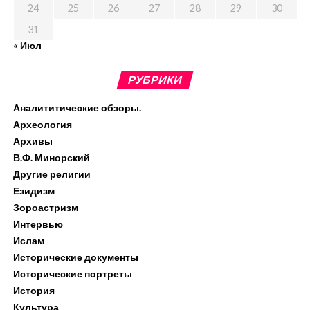
24
25
26
27
28
29
30
31
« Июл
РУБРИКИ
Аналититические обзоры.
Археология
Архивы
В.Ф. Минорский
Другие религии
Езидизм
Зороастризм
Интервью
Ислам
Исторические документы
Исторические портреты
История
Культура