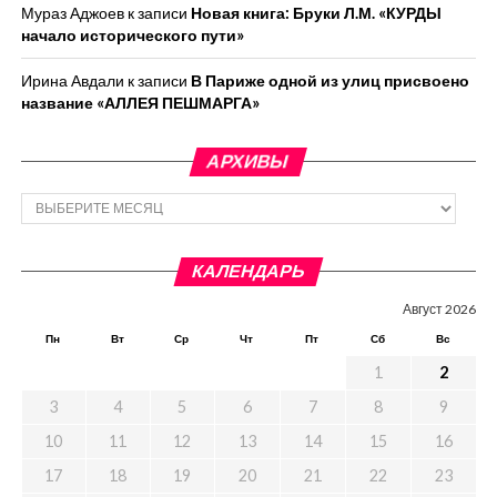
Мураз Аджоев
к записи
Новая книга: Бруки Л.М. «КУРДЫ
начало исторического пути»
Ирина Авдали
к записи
В Париже одной из улиц присвоено
название «АЛЛЕЯ ПЕШМАРГА»
АРХИВЫ
Архивы
КАЛЕНДАРЬ
Август 2026
Пн
Вт
Ср
Чт
Пт
Сб
Вс
1
2
3
4
5
6
7
8
9
10
11
12
13
14
15
16
17
18
19
20
21
22
23