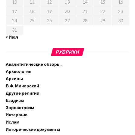
10
11
12
13
14
15
16
17
18
19
20
21
22
23
24
25
26
27
28
29
30
31
« Июл
РУБРИКИ
Аналититические обзоры.
Археология
Архивы
В.Ф. Минорский
Другие религии
Езидизм
Зороастризм
Интервью
Ислам
Исторические документы