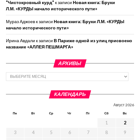
"Чистокровный курд"
к записи
Новая книга: Бруки
Л.М. «КУРДЫ начало исторического пути»
Мураз Аджоев
к записи
Новая книга: Бруки Л.М. «КУРДЫ
начало исторического пути»
Ирина Авдали
к записи
В Париже одной из улиц присвоено
название «АЛЛЕЯ ПЕШМАРГА»
АРХИВЫ
Архивы
КАЛЕНДАРЬ
Август 2026
Пн
Вт
Ср
Чт
Пт
Сб
Вс
1
2
3
4
5
6
7
8
9