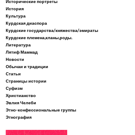
Исторические портреты
История
Культура
Курдская диаспора
Курдские государства/княжества/эмираты
Курдские племена,кланы,роды.
Литература
Лятиф Маммад
Новости
Обычаи и традиции
Статьи
Страницы истории
Суфизм
Христианство
Эвлия Челеби
Этно-конфессиональные группы
Этнография