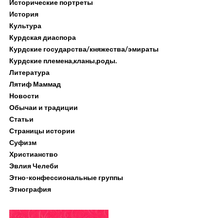
Исторические портреты
История
Культура
Курдская диаспора
Курдские государства/княжества/эмираты
Курдские племена,кланы,роды.
Литература
Лятиф Маммад
Новости
Обычаи и традиции
Статьи
Страницы истории
Суфизм
Христианство
Эвлия Челеби
Этно-конфессиональные группы
Этнография