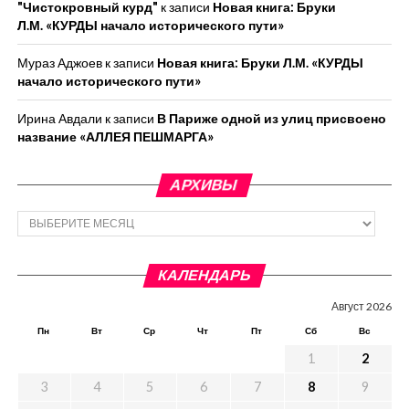
"Чистокровный курд"
к записи
Новая книга: Бруки
Л.М. «КУРДЫ начало исторического пути»
Мураз Аджоев
к записи
Новая книга: Бруки Л.М. «КУРДЫ
начало исторического пути»
Ирина Авдали
к записи
В Париже одной из улиц присвоено
название «АЛЛЕЯ ПЕШМАРГА»
АРХИВЫ
Архивы
КАЛЕНДАРЬ
Август 2026
Пн
Вт
Ср
Чт
Пт
Сб
Вс
1
2
3
4
5
6
7
8
9