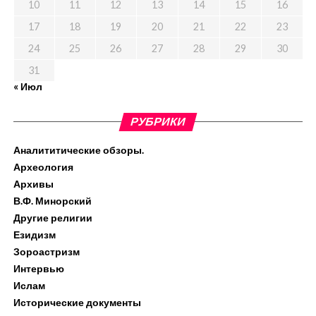
10
11
12
13
14
15
16
17
18
19
20
21
22
23
24
25
26
27
28
29
30
31
« Июл
РУБРИКИ
Аналититические обзоры.
Археология
Архивы
В.Ф. Минорский
Другие религии
Езидизм
Зороастризм
Интервью
Ислам
Исторические документы