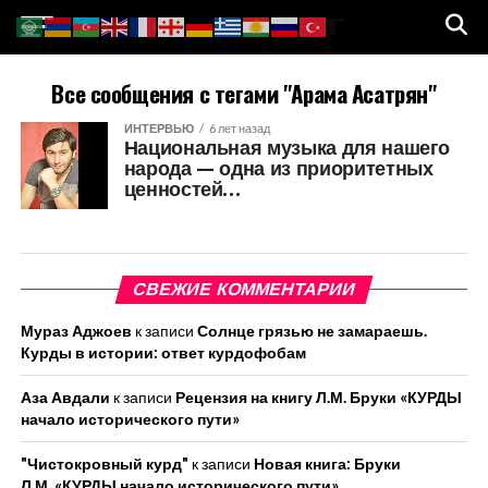
Все сообщения с тегами "Арама Асатрян"
ИНТЕРВЬЮ
6 лет назад
Национальная музыка для нашего
народа — одна из приоритетных
ценностей…
СВЕЖИЕ КОММЕНТАРИИ
Мураз Аджоев
к записи
Солнце грязью не замараешь.
Курды в истории: ответ курдофобам
Аза Авдали
к записи
Рецензия на книгу Л.М. Бруки «КУРДЫ
начало исторического пути»
"Чистокровный курд"
к записи
Новая книга: Бруки
Л.М. «КУРДЫ начало исторического пути»