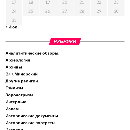
17
18
19
20
21
22
23
24
25
26
27
28
29
30
31
« Июл
РУБРИКИ
Аналититические обзоры.
Археология
Архивы
В.Ф. Минорский
Другие религии
Езидизм
Зороастризм
Интервью
Ислам
Исторические документы
Исторические портреты
История