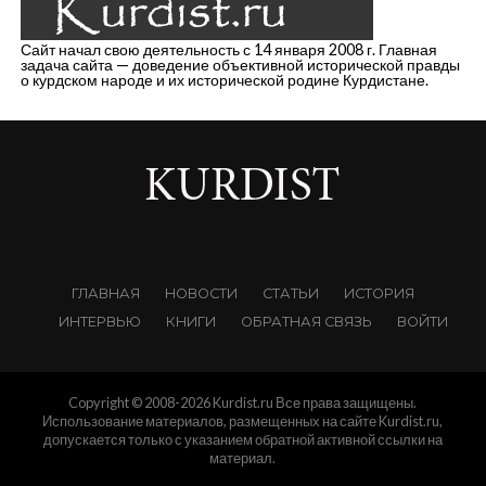
Сайт начал свою деятельность с 14 января 2008 г. Главная
задача сайта — доведение объективной исторической правды
о курдском народе и их исторической родине Курдистане.
ГЛАВНАЯ
НОВОСТИ
СТАТЬИ
ИСТОРИЯ
ИНТЕРВЬЮ
КНИГИ
ОБРАТНАЯ СВЯЗЬ
ВОЙТИ
Copyright © 2008-2026 Kurdist.ru Все права защищены.
Использование материалов, размещенных на сайте Kurdist.ru,
допускается только с указанием обратной активной ссылки на
материал.