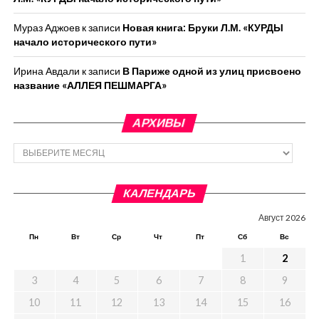
Мураз Аджоев
к записи
Новая книга: Бруки Л.М. «КУРДЫ
начало исторического пути»
Ирина Авдали
к записи
В Париже одной из улиц присвоено
название «АЛЛЕЯ ПЕШМАРГА»
АРХИВЫ
Архивы
КАЛЕНДАРЬ
Август 2026
Пн
Вт
Ср
Чт
Пт
Сб
Вс
1
2
3
4
5
6
7
8
9
10
11
12
13
14
15
16