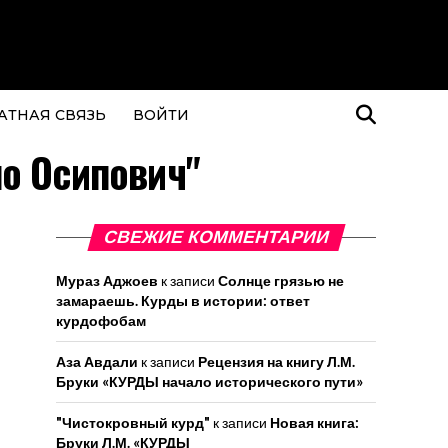
АТНАЯ СВЯЗЬ
ВОЙТИ
о Осипович"
СВЕЖИЕ КОММЕНТАРИИ
Мураз Аджоев
к записи
Солнце грязью не
замараешь. Курды в истории: ответ
курдофобам
Аза Авдали
к записи
Рецензия на книгу Л.М.
Бруки «КУРДЫ начало исторического пути»
"Чистокровный курд"
к записи
Новая книга:
Бруки Л.М. «КУРДЫ