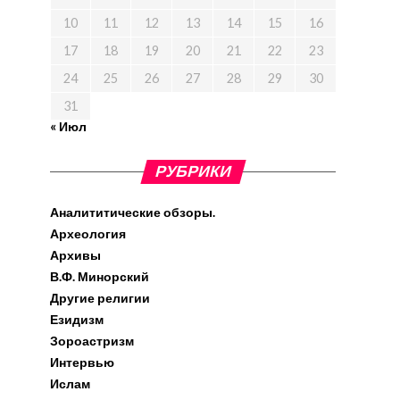
10
11
12
13
14
15
16
17
18
19
20
21
22
23
24
25
26
27
28
29
30
31
« Июл
РУБРИКИ
Аналититические обзоры.
Археология
Архивы
В.Ф. Минорский
Другие религии
Езидизм
Зороастризм
Интервью
Ислам