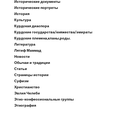
Исторические документы
Исторические портреты
История
Культура
Курдская диаспора
Курдские государства/княжества/эмираты
Курдские племена,кланы,роды.
Литература
Лятиф Маммад
Новости
Обычаи и традиции
Статьи
Страницы истории
Суфизм
Христианство
Эвлия Челеби
Этно-конфессиональные группы
Этнография