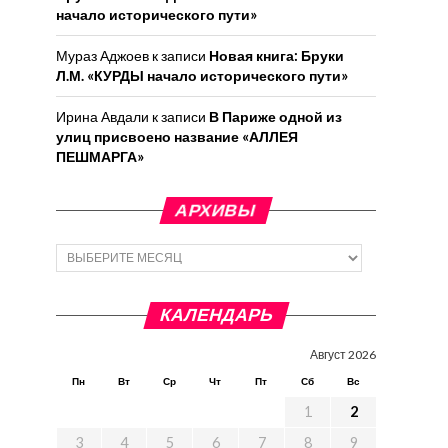
начало исторического пути»
Мураз Аджоев
к записи
Новая книга: Бруки
Л.М. «КУРДЫ начало исторического пути»
Ирина Авдали
к записи
В Париже одной из
улиц присвоено название «АЛЛЕЯ
ПЕШМАРГА»
АРХИВЫ
Архивы
КАЛЕНДАРЬ
Август 2026
Пн
Вт
Ср
Чт
Пт
Сб
Вс
1
2
3
4
5
6
7
8
9