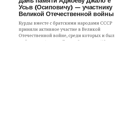
Дань памяти Аджоеву Джало е
Усьв (Осиповичу) — участнику
Великой Отечественной войны
Курды вместе с братскими народами СССР
приняли активное участие в Великой
Отечественной войне, среди которых и был
мой отец — Аджоев Джало Осипович (12 мая
1916...