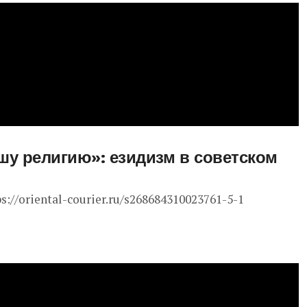
шу религию»: езидизм в советском
/oriental-courier.ru/s268684310023761-5-1