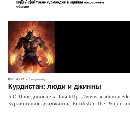
курды христиане
курманджи
мидийцы
похоронные
обряды
КУЛЬТУРА
1 год назад
Курдистан: люди и джинны
А.О. Победоносцева-Кая https://www.academia.edu
Курдистанлюдииджинны_Kurdistan_the_People_