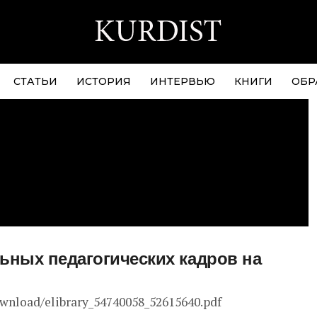
СТАТЬИ
ИСТОРИЯ
ИНТЕРВЬЮ
КНИГИ
ОБР
ьных педагогических кадров на
ownload/elibrary_54740058_52615640.pdf