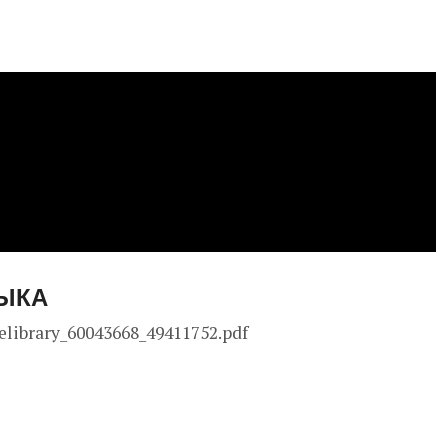
ЗЫКА
elibrary_60043668_49411752.pdf