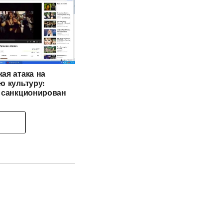
ая атака на
ю культуру:
 санкционирован
ством.