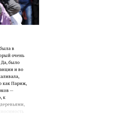
 была в
торый очень
Да, было
ранции и во
каливала,
о как Париж,
рков —
, к
деревьями,
выносимость