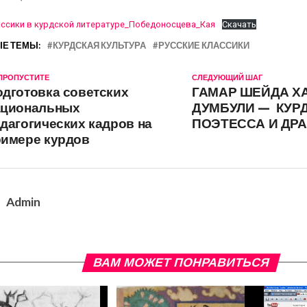
ассики в курдской литературе_Победоносцева_Кая
Скачать
Е ТЕМЫ:
КУРДСКАЯ КУЛЬТУРА
РУССКИЕ КЛАССИКИ
 ПРОПУСТИТЕ
СЛЕДУЮЩИЙ ШАГ
дготовка советских
ГАМАР ШЕЙДА Х
ациональных
ДУМБУЛИ — КУР
дагогических кадров на
ПОЭТЕССА И ДР
римере курдов
Admin
ВАМ МОЖЕТ ПОНРАВИТЬСЯ