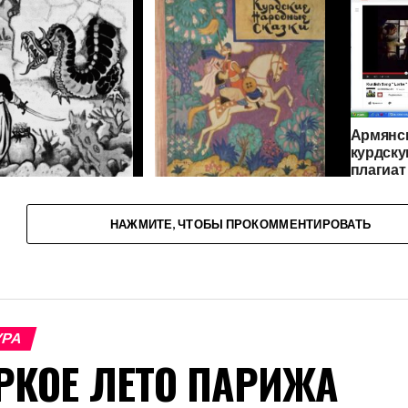
Армянск
курдску
плагиат
государ
КИЕ НАРОДНЫЕ
КУРДСКИЙ ФОЛЬКЛОР
И
НАЖМИТЕ, ЧТОБЫ ПРОКОММЕНТИРОВАТЬ
КАК ОТРАЖЕНИЕ
НАЦИОНАЛЬНОГО
ХАРАКТЕРА И
МЕНТАЛЬНОСТИ
КУРДОВ(СКАЗКИ,
ЛЕГЕНДЫ, ПРИТЧИ)
УРА
РКОЕ ЛЕТО ПАРИЖА