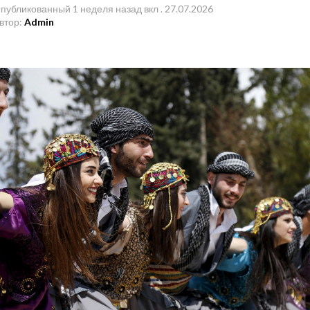
публикованный
1 неделя назад
вкл .
27.07.2026
втор:
Admin