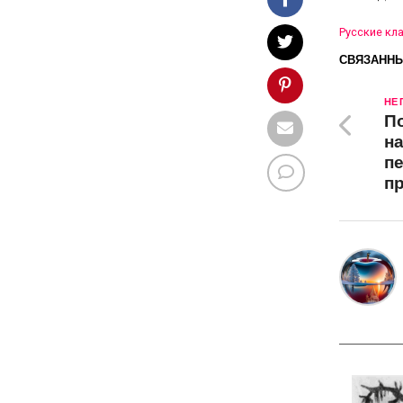
Русские кл
СВЯЗАННЫ
НЕ
По
н
пе
п