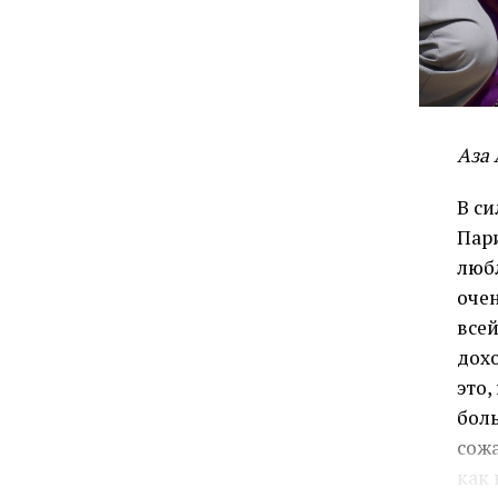
Аза 
В си
Пари
люб
очен
всей
дохо
это,
боль
сож
как 