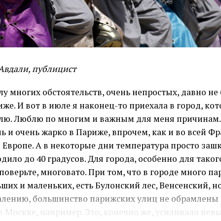
Авдали, публицист
лу многих обстоятельств, очень непростых, давно не
же. И вот в июле я наконец-то приехала в город, ко
лю. Люблю по многим и важным для меня причинам. 
ь и очень жарко в Париже, впрочем, как и во всей Ф
 Европе. А в некоторые дни температура просто заш
дило до 40 градусов. Для города, особенно для таког
 поверьте, многовато. При том, что в городе много па
ших и маленьких, есть Булонский лес, Венсенский, но
алению, большинство парижских улиц не обрамлены 
в Москве, например. Это, конечно же, усиливало не