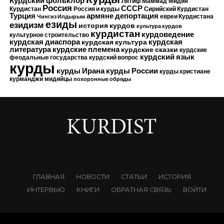
Лятиф Маммад
Мидия
Россия
СССР
Курдистан
Россия и курды
Сирийский Курдистан
Турция
армяне
депортация
евреи Курдистана
Чингиз Илдырым
езиды
езидизм
история курдов
культура курдов
курдистан
курдоведение
культурное строительство
курдская диаспора
курдская
курдская культура
курдские племена
литература
курдские сказки
курдские
курдский язык
феодальные государства
курдский вопрос
курды
курды Ирана
курды России
курды христиане
курманджи
мидийцы
похоронные обряды
ГЛАВНАЯ
НОВОСТИ
СТАТЬИ
ИСТОРИЯ
ИНТЕРВЬЮ
КНИГИ
ОБРАТНАЯ СВЯЗЬ
ВОЙТИ