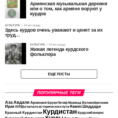
Армянская музыкальная деревня
или о том, как армяне воруют у
курдов
КУЛЬТУРА
19 лет назад
Здесь курдов очень уважают и ценят за их
труд…
КУЛЬТУРА
19 лет назад
Живая легенда курдского
фольклора
ЕЩЕ ПОСТЫ
ПОПУЛЯРНЫЕ ТЕГИ
Аза Авдали
Армения
Бруки Лятиф Маммад
Великобритания
Камиз Шеддади
Ирак
КУРДЫ начало исторического пути
Курдистан
Красный Курдистан
Курдский вопрос
Курды
Курдский фольклор