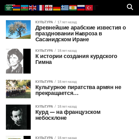
КУЛЬТУРА
17 лет назад
Древнейшие арабские известия о
праздновании Haвроза в
Сасанидском Иране
КУЛЬТУРА
18 лет назад
К истории создания курдского
Гимна
КУЛЬТУРА
18 лет назад
Культурное пиратства армян не
прекращается…
КУЛЬТУРА
18 лет назад
Курд — на французском
небосклоне
КУЛЬТУРА
18 лет назад