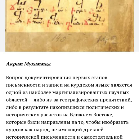
ВАМ МОЖЕТ ПОНРАВИТЬСЯ
носители языка являются прямыми потомками
аккадцев. Однако этот аргумент не выдерживает
проверки. Аккадские заимствования присутствуют
НАЖМИТЕ, ЧТОБЫ ПРОКОММЕНТИРОВАТЬ
также в арабском и иврите – но никто не
утверждает, что арабы или евреи являются
потомками ассирийцев. Более того, аккадские слова
в новоарамейском могли попасть туда через
длительный языковой контакт, а не через прямое
Акрам Мухаммад
наследование.
Вопрос документирования первых этапов
Подобные процессы – обычное явление в истории
письменности и записи на курдском языке является
языков. В английском языке есть кельтские
одной из наиболее маргинализированных научных
субстратные слова (Avon, Combe, Tor), но англичане
областей — либо из-за географических препятствий,
не являются потомками кельтов. Во французском
либо в результате накопившихся политических и
есть галльские слова (Bougie, Char), но французы не
исторических расчетов на Ближнем Востоке,
прямые потомки галлов. В русском есть финно-
которые были направлены на то, чтобы изобразить
угорские слова (тундра, пурга), но русские – не
курдов как народ, не имеющий древней
финно-угры. Таким образом, наличие аккадских
исторической письменности и самостоятельной