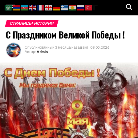
Go to mobile version
СТРАНИЦЫ ИСТОРИИ
С Праздником Великой Победы !
Опубликованный
3 месяца назад
вкл .
09.05.2026
Автор:
Admin