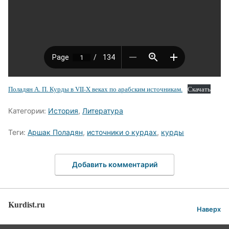
Поладян А. П. Курды в VII-X веках по арабским источникам.
Скачать
Категории:
История
,
Литература
Теги:
Аршак Поладян
,
источники о курдах
,
курды
Добавить комментарий
Kurdist.ru
Наверх