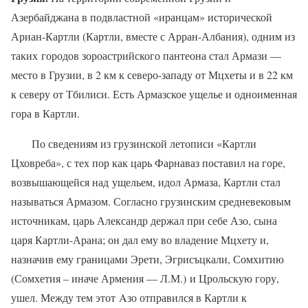
Азербайджана в подвластной «иранцам» исторической
Ариан-Картли (Картли, вместе с Арран-Албания), одним из
таких городов зороастрийского пантеона стал Армази —
место в Грузии, в 2 км к северо-западу от Мцхеты и в 22 км
к северу от Тбилиси. Есть Армазское ущелье и одноименная
гора в Картли.
По сведениям из грузинской летописи «Картли
Цховреба», с тех пор как царь Фарнаваз поставил на горе,
возвышающейся над ущельем, идол Армаза, Картли стал
называться Армазом. Согласно грузинским средневековым
источникам, царь Александр держал при себе Азо, сына
царя Картли-Арана; он дал ему во владение Мцхету и,
назначив ему границами Эрети, Эгрисъцкали, Сомхитию
(Сомхетия – иначе Армения — Л.М.) и Црольскую гору,
ушел. Между тем этот Aзо отправился в Картли к