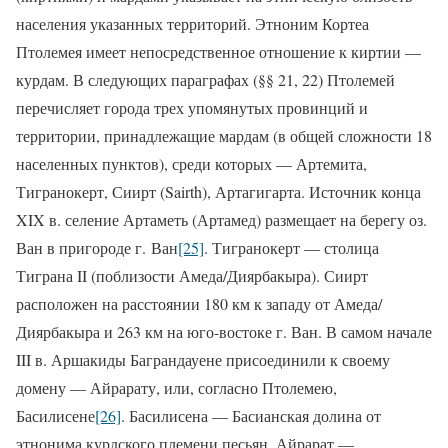
населения указанных территорий. Этноним Кортеа
Птолемея имеет непосредственное отношение к киртии —
курдам. В следующих параграфах (§§ 21, 22) Птолемей
перечисляет города трех упомянутых провинций и
территории, принадлежащие мардам (в общей сложности 18
населенных пунктов), среди которых — Артемита,
Тигранокерт, Сиирт (Sairth), Артагигарта. Источник конца
XIX в. селение Артаметь (Артамед) размещает на берегу оз.
Ван в пригороде г. Ван
[25]
. Тигранокерт — столица
Тиграна II (поблизости Амеда/Диярбакыра). Сиирт
расположен на расстоянии 180 км к западу от Амеда/
Диярбакыра и 263 км на юго-востоке г. Ван. В самом начале
III в. Аршакиды Баграндауене присоединили к своему
домену — Айрарату, или, согласно Птолемею,
Басилисене
[26]
. Басилисена — Басианская долина от
этнонима курдского племени песьян. Айрарат —