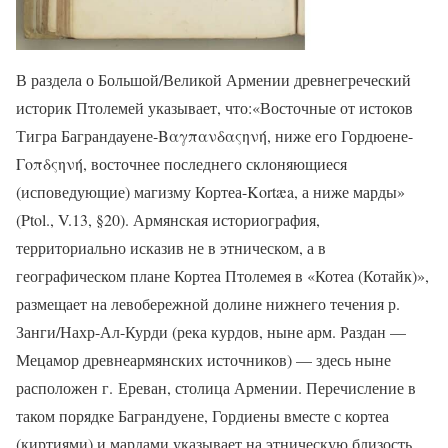
В раздела о Большой/Великой Армении древнегреческий
историк Птолемей указывает, что:«Восточные от истоков
Тигра Баграндауене-Βαγπανδαςηνή, ниже его Гордюене-
Γοπδςηνή, восточнее последнего склоняющиеся
(исповедующие) магизму Кортеа-Kortæa, а ниже марды»
(Ptol., V.13, §20). Армянская историография,
территориально исказив не в этническом, а в
географическом плане Кортеа Птолемея в «Котеа (Котайк)»,
размещает на левобережной долине нижнего течения р.
Занги/Нахр-Ал-Курди (река курдов, ныне арм. Раздан —
Мецамор древнеармянских источников) — здесь ныне
расположен г. Ереван, столица Армении. Перечисление в
таком порядке Баграндуене, Гордиены вместе с кортеа
(киртиями) и мардами указывает на этническую близость