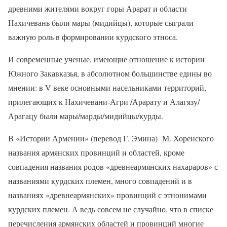
древними жителями вокруг горы Арарат и области
Нахичевань были мары (мидийцы), которые сыграли
важную роль в формировании курдского этноса.
И современные ученые, имеющие отношение к истории
Южного Закавказья, в абсолютном большинстве едины во
мнении: в V веке основными насельниками территорий,
прилегающих к Нахичевани-Агри /Арарату и Алагязу/
Арагацу были мары/марды/мидийцы/курды.
В «Истории Армении» (перевод Г. Эмина) М. Хоренского
названия армянских провинций и областей, кроме
совпадения названия родов «древнеармянских нахараров» с
названиями курдских племен, много совпадений и в
названиях «древнеармянских» провинций с этнонимами
курдских племен. А ведь совсем не случайно, что в списке
перечисления армянских областей и провинций многие