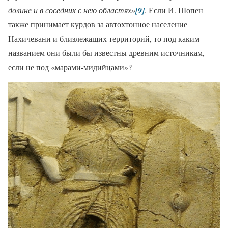
долине и в соседних с нею областях»
[9]
. Если И. Шопен
также принимает курдов за автохтонное население
Нахичевани и близлежащих территорий, то под каким
названием они были бы известны древним источникам,
если не под «марами-мидийцами»?