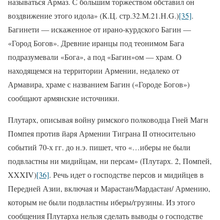
называться Армаз. С большим торжеством обставил он
воздвижение этого идола» (К.Ц. стр.32.М.21.Н.G.)
[35]
.
Багинети — искаженное от ирано-курдского Багин —
«Город Богов». Древние иранцы под теонимом Бага
подразумевали «Бога», а под «Багин»ом — храм. О
находящемся на территории Армении, недалеко от
Армавира, храме с названием Багин («Городе Богов»)
сообщают армянские источники.
Плутарх, описывая войну римского полководца Гней Магн
Помпея против йаря Армении Тиграна II относительно
событий 70-х гг. до н.э. пишет, что «…иберы не были
подвластны ни мидийцам, ни персам» (Плутарх. 2, Помпей,
XXXIV)
[36]
. Речь идет о господстве персов и мидийцев в
Передней Азии, включая и Марастан/Мардастан/ Армению,
которым не были подвластны иберы/грузины. Из этого
сообщения Плутарха нельзя сделать выводы о господстве