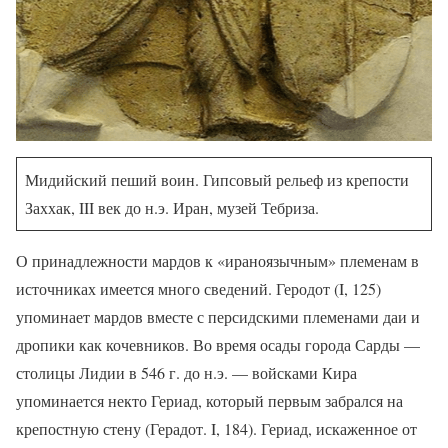
Мидийский пеший воин. Гипсовый рельеф из крепости
Заххак, III век до н.э. Иран, музей Тебриза.
О принадлежности мардов к «ираноязычным» племенам в
источниках имеется много сведений. Геродот (I, 125)
упоминает мардов вместе с персидскими племенами даи и
дропики как кочевников. Во время осады города Сарды —
столицы Лидии в 546 г. до н.э. — войсками Кира
упоминается некто Гериад, который первым забрался на
крепостную стену (Герадот. I, 184). Гериад, искаженное от