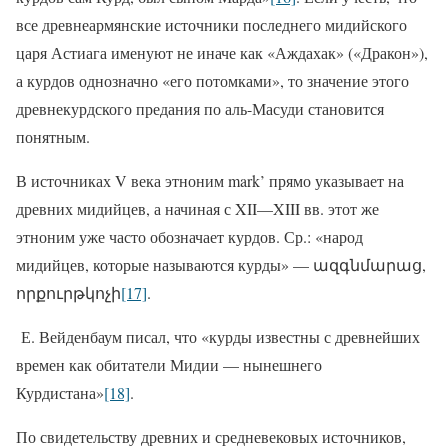
все древнеармянские источники последнего мидийского
царя Астиага именуют не иначе как «Аждахак» («Дракон»),
а курдов однозначно «его потомками», то значение этого
древнекурдского предания по аль-Масуди становится
понятным.
В источниках V века этноним mark’ прямо указывает на
древних мидийцев, а начиная с XII—XIII вв. этот же
этноним уже часто обозначает курдов. Ср.: «народ
мидийцев, которые называются курды» — ազգնմարաց,
որքուրթկոչի
[17]
.
Е. Вейденбаум писал, что «курды известны с древнейших
времен как обитатели Мидии — нынешнего
Курдистана»
[18]
.
По свидетельству древних и средневековых источников,