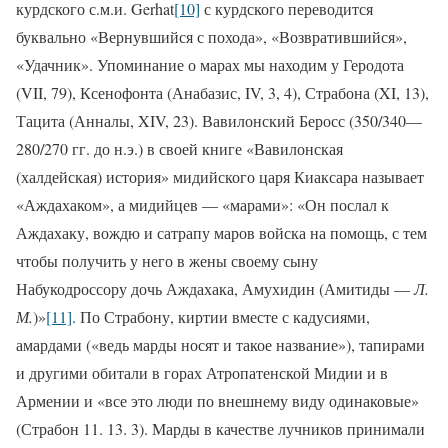
курдского с.м.и. Gerhat
[10]
с курдского переводится
буквально «Вернувшийся с похода», «Возвратившийся»,
«Удачник». Упоминание о марах мы находим у Геродота
(VII, 79), Ксенофонта (Анабазис, IV, 3, 4), Страбона (XI, 13),
Тацита (Анналы, XIV, 23). Вавилонский Беросс (350/340—
280/270 гг. до н.э.) в своей книге «Вавилонская
(халдейская) история» мидийского царя Киаксара называет
«Аждахаком», а мидийцев — «марами»: «Он послал к
Аждахаку, вождю и сатрапу маров войска на помощь, с тем
чтобы получить у него в жены своему сыну
Набукодроссору дочь Аждахака, Амухидин (Амитиды —
Л.
М.
)»
[11]
. По Страбону, киртии вместе с кадусиями,
амардами («ведь марды носят и такое название»), тапирами
и другими обитали в горах Атропатенской Мидии и в
Армении и «все это люди по внешнему виду одинаковые»
(Страбон 11. 13. 3). Марды в качестве лучников принимали