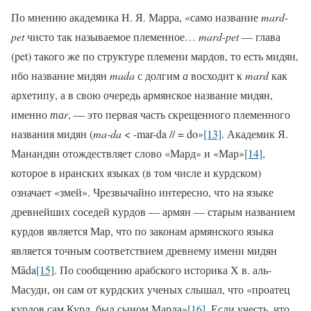
По мнению академика Н. Я. Марра, «само название
mard-
pet
чисто так называемое племенное…
mard-pet
— глава
(pet) такого же по структуре племени мардов, то есть мидян,
ибо название мидян
mada
с долгим
а
восходит к
m
ard
как
архетипу, а в свою очередь армянское название мидян,
именно
та
r
, — это первая часть скрещенного племенного
названия мидян (
ma-da
< -mar-da // = do»
[13]
. Академик Я.
Манандян отождествляет слово «Мард» и «Мар»
[14]
,
которое в иранских языках (в том числе и курдском)
означает «змей». Чрезвычайно интересно, что на языке
древнейших соседей курдов — армян — старым названием
курдов является Мар, что по законам армянского языка
является точным соответствием древнему имени мидян
Māda
[15]
. По сообщению арабского историка Х в. аль-
Масуди, он сам от курдских ученых слышал, что «проатец
курдов сам Курд, был сыном Марда»
[16]
. Если учесть, что