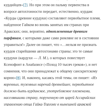
курдийцев»
[7]
. Но при этом он пальму первенства в
вопросе автохтонности передает, естественно, курдам:
«Курды (древние курдуки) составляют первобытное племя,
найденное Гайком во вновь занятых им странах при
Аракских; они, вероятно,
одноплеменные древним
парфянам
, с которыми даже сами римляне не в состоянии
управиться!» Далее он пишет, что «…нельзя не признать
курдов старейшими автохтонами страны; это те самые
курдуки (кардухи —
Л. М
.), о которых повествует
Ксенофонт в Анабазисе («Поход 10 тысяч греков»), и нет
сомнения, что они принадлежат к общему санскритскому
корню»
[8]
. И, наконец, касаясь этой темы, он пишет:
«Из
коренных, туземных наречий древнейшее, первобытное
должно быть курдинское, употребляемое племенами,
населявшими страну, порученную от царей Ассирийских
управлению отца Гайка-Торгому в нынешней аракской