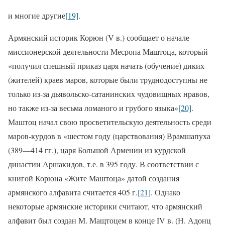
и многие другие
[19]
.
Армянский историк Корюн (V в.) сообщает о начале
миссионерской деятельности Месропа Маштоца, который
«получил спешный приказ царя начать (обучение) диких
(жителей) краев маров, которые были труднодоступны не
только из-за дьявольско-сатанинских чудовищных нравов,
но также из-за весьма ломаного и грубого языка»
[20]
.
Маштоц начал свою просветительскую деятельность среди
маров-курдов в «шестом году (царствования) Врамшапуха
(389—414 гг.), царя Большой Армении из курдской
династии Аршакидов, т.е. в 395 году. В соответствии с
книгой Корюна «Жите Маштоца» датой создания
армянского алфавита считается 405 г.
[21]
. Однако
некоторые армянские историки считают, что армянский
алфавит был создан М. Мащтоцем в конце IV в. (Н. Адонц