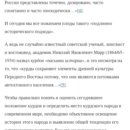
России представлены точечно, дозировано, часто
спонтанно и часто эпизодически…»
[4]
.
И сегодня мы все пожинаем плоды такого «подлинно
исторического подхода».
А ведь не случайно известный советский ученый, лингвист
и востоковед, академик Николай Яковлевич Марр (1864/65–
1934) назвал
курдов
«
пасынки истории
», и это несмотря на
то, что «курды сохраняют элементы древней культуры
Переднего Востока потому, что они являются потомками
автохтонного населения…»
[5]
.
Чтобы правильно понять и оценить сегодняшнее
положение курдов и определить место курдского народа в
современном мире, необходимо объективное освещение
истории этого народа и выявление общей тенденции его
исторического развития. Как это ни парадоксально,