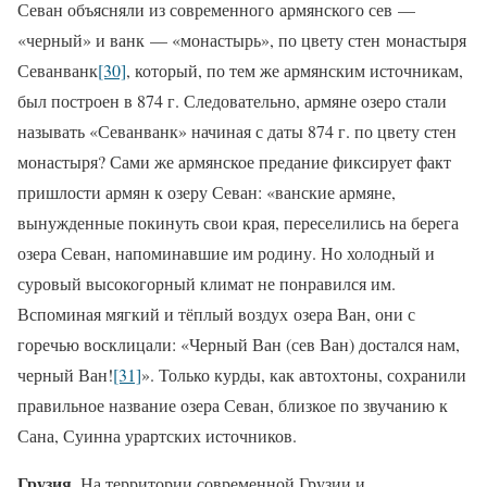
Севан объясняли из современного армянского сев —
«черный» и ванк — «монастырь», по цвету стен монастыря
Севанванк
[30]
, который, по тем же армянским источникам,
был построен в 874 г. Следовательно, армяне озеро стали
называть «Севанванк» начиная с даты 874 г. по цвету стен
монастыря? Сами же армянское предание фиксирует факт
пришлости армян к озеру Севан: «ванские армяне,
вынужденные покинуть свои края, переселились на берега
озера Севан, напоминавшие им родину. Но холодный и
суровый высокогорный климат не понравился им.
Вспоминая мягкий и тёплый воздух озера Ван, они с
горечью восклицали: «Черный Ван (сев Ван) достался нам,
черный Ван!
[31]
». Только курды, как автохтоны, сохранили
правильное название озера Севан, близкое по звучанию к
Сана, Суинна урартских источников.
Грузия.
На территории современной Грузии и