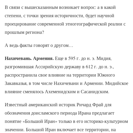
В связи с вышесказанным возникает вопрос: а в какой
степени, с точки зрения историчности, будет научной
проецирование современной этногеографической реалии с
прошлым региона?
А ведь факты говорят о другом…
Нахичевань. Армения.
Еще в 595 г. до н. э. Мидия,
разгромившая Ассирийскую державу в 612 г. до н. э.,
распространила свое влияние на территории Южного
Закавказья, в том числе Нахичевани и Армении. Мидийское
влияние сменялось Ахеменидским и Сасанидским.
Известный американский историк Ричард Фрай для
обозначения доисламского периода Ирана предлагает
понятие «Большой Иран» только в его историко-культурном
значении. Большой Иран включает все территории, на