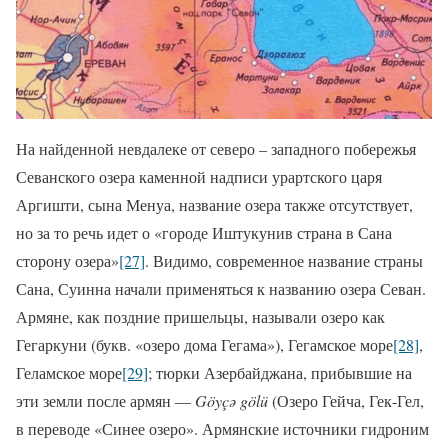
На найденной невдалеке от северо – западного побережья
Севанского озера каменной надписи урартского царя
Аргишти, сына Менуа, название озера также отсутствует,
но за то речь идет о «городе Иштукунив страна в Сана
сторону озера»
[27]
. Видимо, современное название страны
Сана, Суинна начали применяться к названию озера Севан.
Армяне, как поздние пришельцы, называли озеро как
Гегаркуни (букв. «озеро дома Гегама»), Гегамское море
[28]
,
Геламское море
[29]
; тюрки Азербайджана, прибывшие на
эти земли после армян —
Göyçə gölü
(Озеро Гейча, Гек-Гел,
в переводе «Синее озеро». Армянские источники гидроним