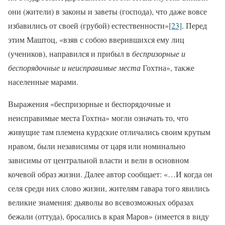
они (жители) в законы и заветы (господа), что даже вовсе
избавились от своей (грубой) естественности»
[23]
. Перед
этим Маштоц, «взяв с собою вверившихся ему лиц
(учеников), направился и прибыл в
беспризорные и
беспорядочные и неисправимые места
Гохтна», также
населенные марами.
Выражения «беспризорные и беспорядочные и
неисправимые места Гохтна» могли означать то, что
живущие там племена курдские отличались своим крутым
нравом, были независимы от царя или номинально
зависимы от центральной власти и вели в основном
кочевой образ жизни. Далее автор сообщает: «…И когда он
селя среди них слово жизни, жителям гавара того явились
великие знамения: дьяволы во всевозможных образах
бежали (оттуда), бросались в края Маров» (имеется в виду