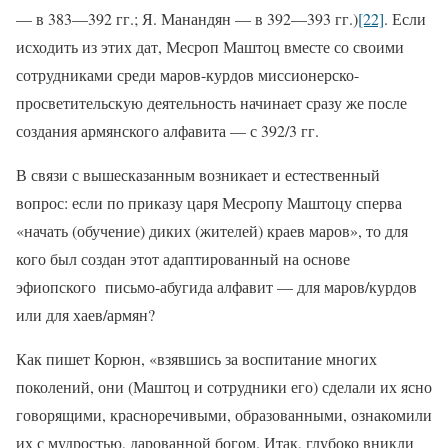
— в 383—392 гг.; Я. Манандян — в 392—393 гг.)
[22]
. Если
исходить из этих дат, Месроп Маштоц вместе со своими
сотрудниками среди маров-курдов миссионерско-
просветительскую деятельность начинает сразу же после
создания армянского алфавита — с 392/3 гг.
В связи с вышесказанным возникает и естественный
вопрос: если по приказу царя Месропу Маштоцу сперва
«начать (обучение) диких (жителей) краев маров», то для
кого был создан этот адаптированный на основе
эфиопского письмо-абугида алфавит — для маров/курдов
или для хаев/армян?
Как пишет Корюн, «взявшись за воспитание многих
поколений, они (Маштоц и сотрудники его) сделали их ясно
говорящими, красноречивыми, образованными, ознакомили
их с мудростью, дарованной богом. Итак, глубоко вникли