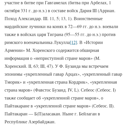
участие в битве при Гавгамелах (битва при Арбелах, 1
октября 331 г. до н.э.) в составе войск Дария III (Арриан.
Поход Александар. III. 11, 5; 13, 1). Воинственные
мардийские лучники на конях в 72—69 гг. до н.э. воевали
также в войсках царя Тиграна (95—55 гг. до н.э.) против
римского военачальника Лукулла
[12]
. В «Истории
Армении» М. Хоренского содержится обширная
информация о «неприступной стране маров» (М.
Хоренский. II, 63; III, 47). У Ф. Бузанда мы встречаем
эпонимы «укрепленный гавар Арцах», «укрепленный гавар
Тморик» и «укрепленная страна Кордрик», «укрепленная
страна маров» (Фавстос Бузанд. IV, L). Себеос (Себеос. I)
также сообщает об «укрепленной стране маров», о
Пайтакаране в «укрепленной стране маров» (Себеос. II).
Пайтакаран — Б(П)аласакан. Ныне г. Бейлаган в
Республике Азербайджан.