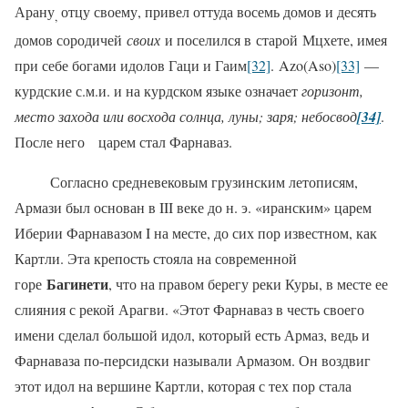
Арану
отцу своему, привел оттуда восемь домов и десять
,
домов сородичей
своих
и поселился в старой Мцхете, имея
при себе богами идолов Гаци и Гаим
[32]
. Azo(Aso)
[33]
—
курдские с.м.и. и на курдском языке означает
горизонт,
место захода или восхода солнца, луны; заря; небосвод
[34]
.
После него царем стал Фарнаваз.
Согласно средневековым грузинским летописям,
Армази был основан в III веке до н. э. «иранским» царем
Иберии Фарнавазом I на месте, до сих пор известном, как
Картли. Эта крепость стояла на современной
Багинети
горе
, что на правом берегу реки Куры, в месте ее
слияния с рекой Арагви. «Этот Фарнаваз в честь своего
имени сделал боль­шой идол, который есть Армаз, ведь и
Фарнаваза по-персидски называли Армазом. Он воздвиг
этот идол на вершине Картли, ко­торая с тех пор стала