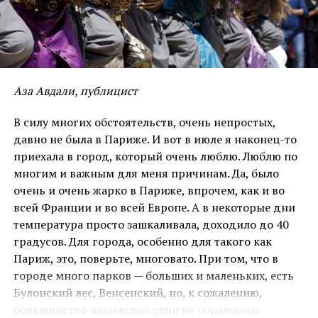
Аза Авдали, публицист
В силу многих обстоятельств, очень непростых,
давно не была в Париже. И вот в июле я наконец-то
приехала в город, который очень люблю. Люблю по
многим и важным для меня причинам. Да, было
очень и очень жарко в Париже, впрочем, как и во
всей Франции и во всей Европе. А в некоторые дни
температура просто зашкаливала, доходило до 40
градусов. Для города, особенно для такого как
На долю судьбы нашего народа последние
Париж, это, поверьте, многовато. При том, что в
десятилетия легли особой тяжестью — трагические
городе много парков — больших и маленьких, есть
события в Кобани, Шангале, Африне. Особенно
Булонский лес, Венсенский, но, к сожалению,
пострадали адепты езидизма, которые в 1915-1916
большинство парижских улиц не обрамлены
гг. пережили геноцид и избиение турецко-