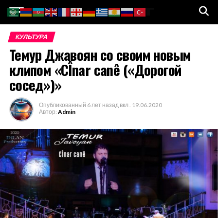
Go to mobile version
КУЛЬТУРА
Темур Джавоян со своим новым
клипом «CÎnar canê («Дорогой
сосед»)»
Опубликованный
6 лет назад
вкл .
19.06.2020
Автор:
Admin