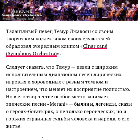
Талантливый певец Темур Джавоян со своим
творческим коллективом своих слушателей
обрадовал очередным клипом «
CÎnar canê
(Symphony Orchestra)
» .
Следует сказать, что Темур — певец с широким
исполнительным диапазоном песен лирических,
игровых
и хороводных с
разным темпом и
настроением, что меняет их восприятие полностью.
Но в его творчестве особое место занимает
эпические песни «Merani»
— былины, легенды, сказы
о героях-богатырях, о не только
героических, но и
горьких страницах судьбы человека и народа, о его
житье
.