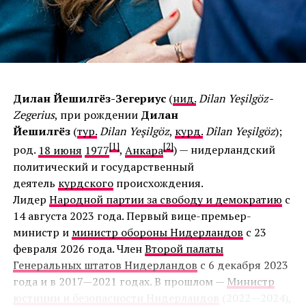
Дилан Йешилгёз-Зегериус
(
нид.
Dilan Yeşilgöz-
Zegerius
, при рождении
Дилан
Йешилгёз
(
тур.
Dilan Yeşilgöz
,
курд.
Dîlan Yeşilgöz
);
[1]
[2]
род.
18 июня
1977
,
Анкара
) — нидерландский
политический и государственный
деятель
курдского
происхождения.
Лидер
Народной партии за свободу и демократию
с
14 августа 2023 года. Первый вице-премьер-
министр и
министр обороны Нидерландов
с 23
февраля 2026 года. Член
Второй палаты
Генеральных штатов Нидерландов
с 6 декабря 2023
года и в 2017—2021 годах. В прошлом —
Министр
юстиции и безопасности Нидерландов
(2022—2024),