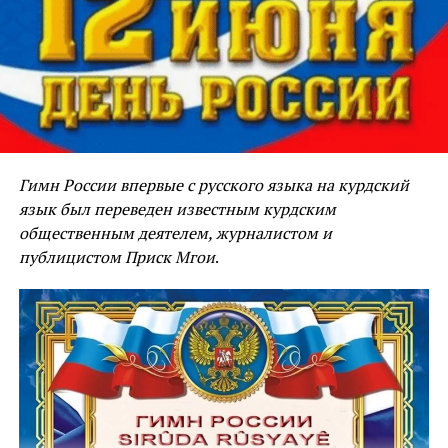
Гимн России впервые с русского языка на курдский
язык был переведен известным курдским
общественным деятелем, журналистом и
публицистом Приск Мгои
.
Главный редактор сайта
Kurdist.ru
Лятиф Маммад
СВЯЗАННЫЕ ТЕМЫ:
TEMUR JAVOYAN
ВЫШЕЛ НОВЫЙ КЛИП ТЕМУР ДЖАВОЯН
ИНТЕРВЬЮ С ТЕМУР ДЖАВОЯН
НАШ НАРОД – МУЗЫКАЛЬНЫЙ
ТЕМУР ДЖАВОЯН