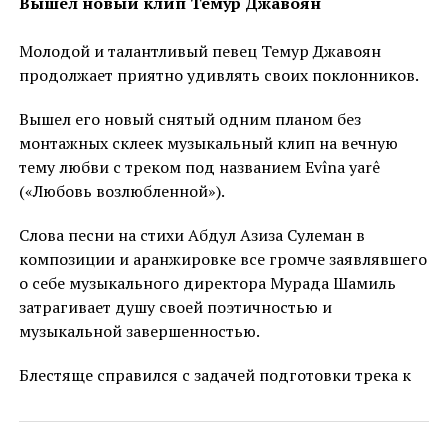
Вышел новый клип Темур Джавоян
Молодой и талантливый певец Темур Джавоян
продолжает приятно удивлять своих поклонников.
Вышел его новый снятый одним планом без
монтажных склеек музыкальный клип на вечную
тему любви с треком под названием Evîna yarê
(«Любовь возлюбленной»).
Слова песни на стихи Абдул Азиза Сулеман в
композиции и аранжировке все громче заявлявшего
о себе музыкального директора Мурада Шамиль
затрагивает душу своей поэтичностью и
музыкальной завершенностью.
Блестяще справился с задачей подготовки трека к
мастерингу прекрасный специалист своего дела
Тарзан Шамиль. А режиссером видео выступил
известный и прекрасный музыкант, виртуоз игры на