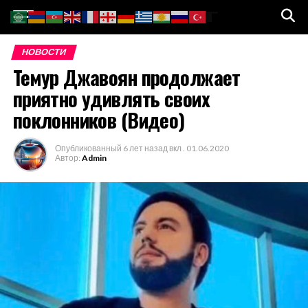
Go to mobile version
НОВОСТИ
Темур Джавоян продолжает
приятно удивлять своих
поклонников (Видео)
Опубликованный
6 лет назад
вкл .
01.06.2020
Автор:
Admin