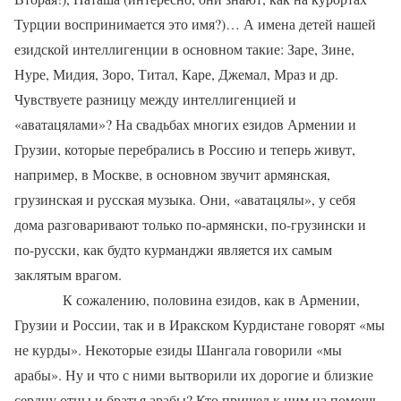
Турции воспринимается это имя?)… А имена детей нашей
езидской интеллигенции в основном такие: Заре, Зине,
Нуре, Мидия, Зоро, Титал, Каре, Джемал, Мраз и др.
Чувствуете разницу между интеллигенцией и
«аватацялами»? На свадьбах многих езидов Армении и
Грузии, которые перебрались в Россию и теперь живут,
например, в Москве, в основном звучит армянская,
грузинская и русская музыка. Они, «аватацялы», у себя
дома разговаривают только по-армянски, по-грузински и
по-русски, как будто курманджи является их самым
заклятым врагом.
К сожалению, половина езидов, как в Армении,
Грузии и России, так и в Иракском Курдистане говорят «мы
не курды». Некоторые езиды Шангала говорили «мы
арабы». Ну и что с ними вытворили их дорогие и близкие
сердцу отцы и братья арабы? Кто пришел к ним на помощь,