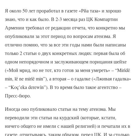
Я около 50 лет проработал в газете «Рйа таза» и хорошо
знаю, что и как было. В 2-3 месяца раз ЦК Компартии
Армении требовал от редакции отчета, что конкретно мы
опубликовали за этот период по вопросам атеизма. Я
отлично помню, что за все эти годы нами были написаны
только 2 статьи о двух конкретных людях: первая была об
одном непорядочном и заслуживающем порицания шейхе
(«Мой мрид, но не тот, кто готов за меня умереть» – “Mirîdê
min, lê ne mirîê min”), а вторая – о гадалке («Лживая гадалка»
– “Koç’eka derewîn”). В то время было такое агентство –
Пресс-бюро.
Иногда оно публиковало статьи на тему атеизма. Мы
переводили эти статьи на курдский (которые, кстати,
ничего общего не имели с нашей религией) и печатали их в
газете, отчитываясь, таким образом, перед ЦК. И за столько