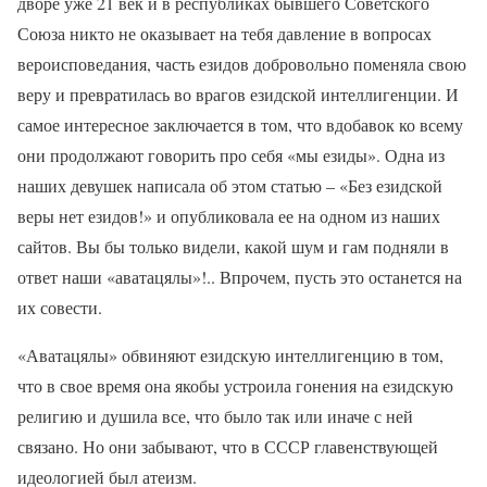
дворе уже 21 век и в республиках бывшего Советского
Союза никто не оказывает на тебя давление в вопросах
вероисповедания, часть езидов добровольно поменяла свою
веру и превратилась во врагов езидской интеллигенции. И
самое интересное заключается в том, что вдобавок ко всему
они продолжают говорить про себя «мы езиды». Одна из
наших девушек написала об этом статью – «Без езидской
веры нет езидов!» и опубликовала ее на одном из наших
сайтов. Вы бы только видели, какой шум и гам подняли в
ответ наши «аватацялы»!.. Впрочем, пусть это останется на
их совести.
«Аватацялы» обвиняют езидскую интеллигенцию в том,
что в свое время она якобы устроила гонения на езидскую
религию и душила все, что было так или иначе с ней
связано. Но они забывают, что в СССР главенствующей
идеологией был атеизм.