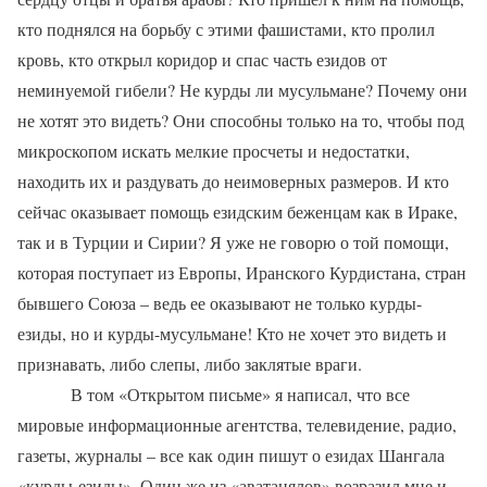
кто поднялся на борьбу с этими фашистами, кто пролил
кровь, кто открыл коридор и спас часть езидов от
неминуемой гибели? Не курды ли мусульмане? Почему они
не хотят это видеть? Они способны только на то, чтобы под
микроскопом искать мелкие просчеты и недостатки,
находить их и раздувать до неимоверных размеров. И кто
сейчас оказывает помощь езидским беженцам как в Ираке,
так и в Турции и Сирии? Я уже не говорю о той помощи,
которая поступает из Европы, Иранского Курдистана, стран
бывшего Союза – ведь ее оказывают не только курды-
езиды, но и курды-мусульмане! Кто не хочет это видеть и
признавать, либо слепы, либо заклятые враги.
В том «Открытом письме» я написал, что все
мировые информационные агентства, телевидение, радио,
газеты, журналы – все как один пишут о езидах Шангала
«курды-езиды». Один же из «аватацялов» возразил мне и