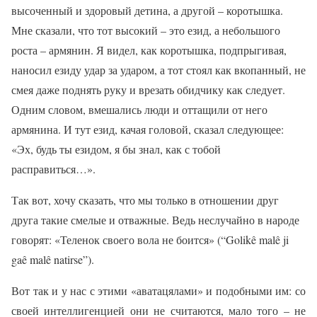
высоченный и здоровый детина, а другой – коротышка.
Мне сказали, что тот высокий – это езид, а небольшого
роста – армянин. Я видел, как коротышка, подпрыгивая,
наносил езиду удар за ударом, а тот стоял как вкопанный, не
смея даже поднять руку и врезать обидчику как следует.
Одним словом, вмешались люди и оттащили от него
армянина. И тут езид, качая головой, сказал следующее:
«Эх, будь ты езидом, я бы знал, как с тобой
расправиться…».
Так вот, хочу сказать, что мы только в отношении друг
друга такие смелые и отважные. Ведь неслучайно в народе
говорят: «Теленок своего вола не боится» (“Golikê malê ji
gaê malê natirse”).
Вот так и у нас с этими «аватацялами» и подобными им: со
своей интеллигенцией они не считаются, мало того – не