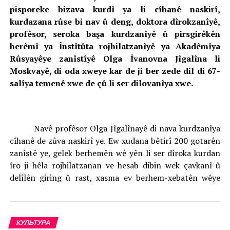
pisporeke bizava kurdî ya li cîhanê naskirî,
kurdazana rûse bi nav û deng, doktora dîrokzanîyê,
profêsor, seroka başa kurdzanîyê û pirsgirêkên
herêmî ya Înstîtûta rojhilatzanîyê ya Akadêmîya
Rûsyayêye zanîstîyê Olga Îvanovna Jîgalîna li
Moskvayê, di oda xweye kar de ji ber zede dil di 67-
salîya temenê xwe de çû li ser dilovanîya xwe.
Navê profêsor Olga Jîgalînayê di nava kurdzanîya
cîhanê de zûva naskirî ye. Ew xudana bêtirî 200 gotarên
zanîstê ye, gelek berhemên wê yên li ser dîroka kurdan
îro ji hêla rojhilatzanan ve hesab dibin wek çavkanî û
delîlên giring û rast, xasma ev berhem-xebatên wêye
bingehîn: «Pêşveçûyîna civaka Îranêye netewî» (1996),
«Xanedarîya kurda di dema Qecerên dawî de» (2002),
«Kurdên qeza Îranêye Xoresanê li berî şerê cîhanêyî
КУЛЬТУРА
yekemîn û di dema wî şerî de» (2008), «Pirsa kurdî di