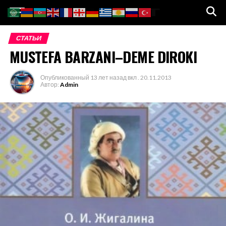
Go to mobile version
СТАТЬИ
MUSTEFA BARZANI–DEME DIROKI
Опубликованный
13 лет назад
вкл .
20.11.2013
Автор:
Admin