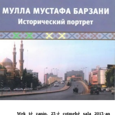
Wek tê zanin, 23-ê cotmehê sala 2013-an