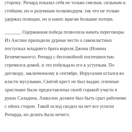
сторону. Ричард показал себя не только смелым, сильным и
стойким, но и разумным полководцем, так что не только
удержал позиции, но и нанес врагам большие потери.
_______ Одержанная победа позволила начать переговоры.
Из Англии приходили дурные вести о самовластных
поступках младшего брата короля Джона (Иоанна
Безземельного). Ричард с беспокойной поспешностью
стремился домой, и это побуждало его к уступкам. По
договору, заключенному в сентябре, Иерусалим остался во
власти мусульман, Святой крест не был выдан; пленные
христиане были предоставлены своей горькой участи в
руках Саладина, Ашкелон должен был быть срыт рабочими
с обеих сторон. Такой исход сводил на нет все успехи
Ричарда, но делать было нечего.