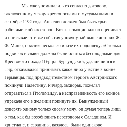
_______ Мы уже упоминали, что согласно договору,
заключенному между крестоносцами и мусульманами в
сентябре 1192 года, Ашкелон должен был быть срыт
рабочими с обеих сторон. Вот как эмоционально оценивает
и описывает эти же события упомянутый выше историк Ж.-
Ф. Мишо, поясняя несколько иначе их подоплеку: «Столько
подвигов и славы должны были остаться бесплодными для
Крестового похода! Герцог Бургундский, удалившийся в
Тир, отказывался принимать какое-либо участие в войне.
Германцы, под предводительством герцога Австрийского,
покинули Палестину. Ричард, захворав, пожелал
отправиться в Птолемаиду, а несправедливость его воинов
упрекала его в желании покинуть их. Вынужденный
доверять одному только своему мечу, он думал теперь лишь
о том, как бы возобновить переговоры с Саладином. И
христиане, и сарацины, казалось, были одинаково