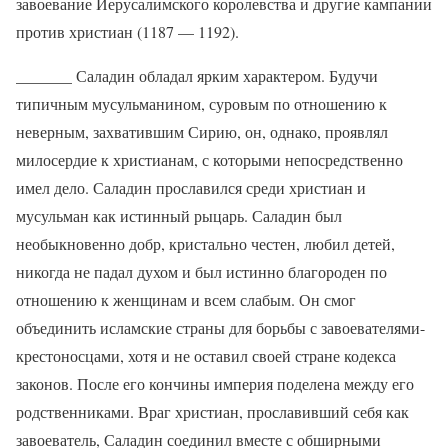
завоевание Иерусалимского королевства и другие кампании
против христиан (1187 — 1192).
_______ Саладин обладал ярким характером. Будучи
типичным мусульманином, суровым по отношению к
неверным, захватившим Сирию, он, однако, проявлял
милосердие к христианам, с которыми непосредственно
имел дело. Саладин прославился среди христиан и
мусульман как истинный рыцарь. Саладин был
необыкновенно добр, кристально честен, любил детей,
никогда не падал духом и был истинно благороден по
отношению к женщинам и всем слабым. Он смог
объединить исламские страны для борьбы с завоевателями-
крестоносцами, хотя и не оставил своей стране кодекса
законов. После его кончины империя поделена между его
родственниками. Враг христиан, прославивший себя как
завоеватель, Саладин соединил вместе с обширными