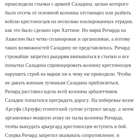
происходили стычки с армией Саладина, целью которого
было отсечь от основной колонны отстающих или разбить
войско крестоносцев на несколько изолированных отрядов,
как это было сделано при Хаттине. Но марш Ричарда на
Ашкелон был четко спланирован и организован, а потому
таких возможностей Саладину не представлялось. Ричард
строжайше запретил рыцарям ввязываться в стычки и все
попытки Саладина спровоцировать колонну крестоносцев
нарушить строй на марше ни к чему ни приводили. Чтобы
не давать конным лучникам Саладина приблизиться,
Ричард расставил вдоль всей колонны арбалетчиков.
Саладин попытался преградить дорогу. На побережье возле
Арсуфа (Арзуфа) египетский султан устроил засаду, а затем
организовал мощную атаку на тылы колонны Ричарда,
чтобы вынудить арьергард крестоносцев вступить в бой.
Сперва Ричард запретил оказывать сопротивление, и