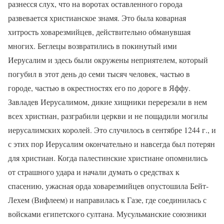
разнесся слух, что на воротах оставленного города
развевается христианское знамя. Это была коварная
хитрость ховарезмийцев, действительно обманувшая
многих. Беглецы возвратились в покинутый ими
Иерусалим и здесь были окружены неприятелем, который
погубил в этот день до семи тысяч человек, частью в
городе, частью в окрестностях его по дороге в Яффу.
Завладев Иерусалимом, дикие хищники перерезали в нем
всех христиан, разграбили церкви и не пощадили могилы
иерусалимских королей. Это случилось в сентябре 1244 г., и
с этих пор Иерусалим окончательно и навсегда был потерян
для христиан. Когда палестинские христиане опомнились
от страшного удара и начали думать о средствах к
спасению, ужасная орда ховарезмийцев опустошила Бейт-
Лехем (Вифлеем) и направилась к Газе, где соединилась с
войсками египетского султана. Мусульманские союзники