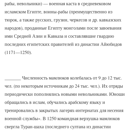
рабы, невольники) — военная каста в средневековом
исламском Египте, воины-рабы (преимущественно из
тюрок, а также русских, грузин, черкесов и др. кавказских
народов), проданные Египту монголами после завоевания
ими Средней Азии и Кавказа и составлявшие гвардию
последних египетских правителей из династии Айюбидов
(1171—1250).
_______ Численность мамлюков колебалась от 9 до 12 тыс.
чел. (по некоторым источникам до 24 тыс. чел.). Их отряды
периодически пополнялись новыми невольниками. Юноши
обращались в ислам, обучались арабскому языку и
тренировались в закрытых лагерях-интернатах для несения
военной службы». В 1250 командная верхушка мамлюков
свергла Туран-шаха (последнего султана из династии