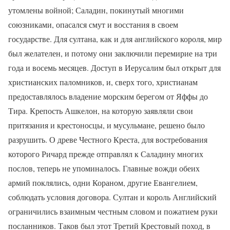
утомлены войной; Саладин, покинутый многими
союзниками, опасался смут и восстания в своем
государстве. Для султана, как и для английского короля, мир
был желателен, и потому они заключили перемирие на три
года и восемь месяцев. Доступ в Иерусалим был открыт для
христианских паломников, и, сверх того, христианам
предоставлялось владение морским берегом от Яффы до
Тира. Крепость Ашкелон, на которую заявляли свои
притязания и крестоносцы, и мусульмане, решено было
разрушить. О древе Честного Креста, для востребования
которого Ричард прежде отправлял к Саладину многих
послов, теперь не упоминалось. Главные вожди обеих
армий поклялись, одни Кораном, другие Евангелием,
соблюдать условия договора. Султан и король Английский
ограничились взаимным честным словом и пожатием руки
посланников. Таков был этот Третий Крестовый поход, в