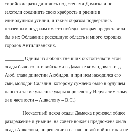
сирийские разъединились под стенами Дамаска и не
захотели соединить свою храбрость и рвение в
единодушном усилии, и таким образом подверглись
плачевным неудачам вместо победы, которая предоставила
бы в их Обладание роскошную область и много хороших
городов Антиливанских.
________ Одним из любопытнейших обстоятельств этой
осады было то, что войсками в Дамаске командовал тогда
Аюб, глава династии Аюбидов, и при нем находился его
сын, молодой Саладин, которому суждено было в будущем
нанести такие ужасные удары королевству Иерусалимскому
(и в частности – Ашкелону – В.С.).
_______ Несчастный исход осады Дамаска произвел общее
раздражение и уныние; на совете вождей предложена была
осада Ашкелона, но решение о начале новой войны так и не