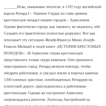
_______Итак, уважаемые читатели, в 1192 году английский
король Ричард I – Львиное Сердце во главе армиии
крестоносцев овладел нашим городом – Ашкелоном.
Однако фактически города, как такового, не оказалось, ибо
Саладин его практически полностью разрушил. Вот как
описывает эту ситуацию Жозеф-Франсуа Мишо (Joseph-
Francois Michaud) в своей книге «ИСТОРИЯ КРЕСТОВЫХ
ПОХОДОВ»: «В Ашкелоне глазам крестоносцев
представились только груды каменьев. Они принялись
перестраивать город. Ричард являлся повсюду, чтобы
ободрять работников, и сам рыл землю и ворочал каменья.
1200 пленных христиан, освобожденных Ричардом на
египетской дороге, присоединились к работникам-
крестоносцам. Однако же построение Ашкелона
сопровождалось ропотом. Леопольд Австрийский на
обвинение в том, что он остается в праздности со своими