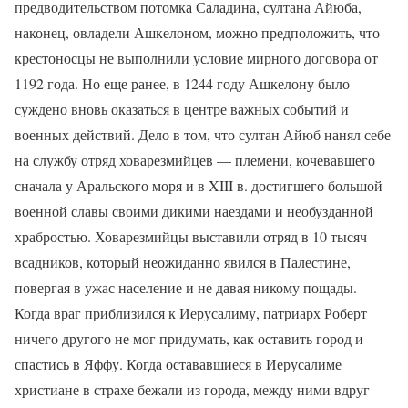
предводительством потомка Саладина, султана Айюба,
наконец, овладели Ашкелоном, можно предположить, что
крестоносцы не выполнили условие мирного договора от
1192 года. Но еще ранее, в 1244 году Ашкелону было
суждено вновь оказаться в центре важных событий и
военных действий. Дело в том, что султан Айюб нанял себе
на службу отряд ховарезмийцев — племени, кочевавшего
сначала у Аральского моря и в XIII в. достигшего большой
военной славы своими дикими наездами и необузданной
храбростью. Ховарезмийцы выставили отряд в 10 тысяч
всадников, который неожиданно явился в Палестине,
повергая в ужас население и не давая никому пощады.
Когда враг приблизился к Иерусалиму, патриарх Роберт
ничего другого не мог придумать, как оставить город и
спастись в Яффу. Когда остававшиеся в Иерусалиме
христиане в страхе бежали из города, между ними вдруг