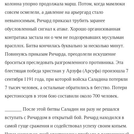
колонна упорно продолжала марш. Потом, когда мамлюки
совсем осмелели, а давление на арьергард стало
невыносимым, Ричард приказал трубить заранее
обусловленный сигнал к атаке. Хорошо организованная
контратака застала ни о чем не подозревавших мусульман
врасплох. Битва кончилась буквально за несколько минут.
Повинуясь приказам Ричарда, преодолели искушение
броситься преследовать разгромленного противника. Эта
блестящая победа христиан у Арзуфа (Арсуфа) произошла 7
сентября 1191 года, при которой войска Саладина потеряли
7 тысяч человек, а остальные обратились в бегство. Потери
крестоносцев в этом бою составили около 700 человек.
_______ После этой битвы Саладин ни разу не решался
вступать с Ричардом в открытый бой. Ричард находился в
самой гуще сражения и содействовал успеху своим копьем.
Через несколько дней крестоносцы прибыли в разрушенный