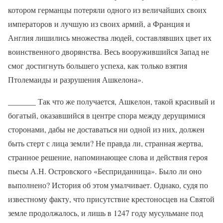
котором германцы потеряли одного из величайших своих
императоров и лучшую из своих армий, а Франция и
Англия лишились множества людей, составлявших цвет их
воинственного дворянства. Весь вооружившийся Запад не
смог достигнуть большего успеха, как только взятия
Птолемаиды и разрушения Ашкелона».
_______ Так что же получается, Ашкелон, такой красивый и
богатый, оказавшийся в центре спора между дерущимися
сторонами, дабы не доставаться ни одной из них, должен
быть стерт с лица земли? Не правда ли, странная жертва,
странное решение, напоминающее слова и действия героя
пьесы А.Н. Островского «Бесприданница». Было ли оно
выполнено? История об этом умалчивает. Однако, судя по
известному факту, что присутствие крестоносцев на Святой
земле продолжалось, и лишь в 1247 году мусульмане под