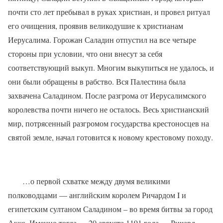
почти сто лет пребывал в руках христиан, и провел ритуал
его очищения, проявив великодушие к христианам
Иерусалима. Горожан Саладин отпустил на все четыре
стороны при условии, что они внесут за себя
соответствующий выкуп. Многим выкупиться не удалось, и
они были обращены в рабство. Вся Палестина была
захвачена Саладином. После разгрома от Иерусалимского
королевства почти ничего не осталось. Весь христианский
мир, потрясенный разгромом государства крестоносцев на
святой земле, начал готовится к новому крестовому походу.
…о первой схватке между двумя великими
полководцами — английским королем Ричардом I и
египетским султаном Саладином – во время битвы за город
Акко. Именно тогда — 20 августа 1191 года — Ричард