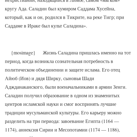
кругу Ада. Саладин был кумиром Саддама Хусейна,
который, как и он, родился в Тикрите, на реке Тигр; при
Саддаме в Ираке был культ Саладина».
{mosimage}
Жизнь Саладина пришлась именно на тот
период, когда возникла сознательная потребность в
политическом объединении и защите ислама. Его отец
Айюб (Иов) и дядя Ширку, сыновья Шади
Аджданаканского, были военачальниками в армии Зенги.
Саладин получил образование в одном из знаменитых
центров исламской науки и смог воспринять лучшие
традиции мусульманской культуры. Его карьеру можно
разделить на три периода: завоевание Египта (1164 —
1174), аннексия Сирии и Месопотамии (1174 — 1186),