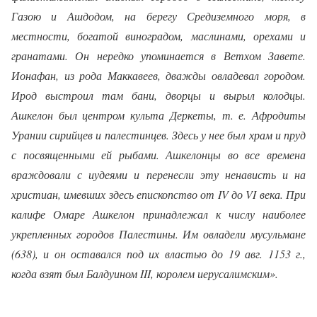
Газою и Ашдодом, на берегу Средиземного моря, в
местности, богатой виноградом, маслинами, орехами и
гранатами. Он нередко упоминается в Ветхом Завете.
Ионафан, из рода Маккавеев, дважды овладевал городом.
Ирод выстроил там бани, дворцы и вырыл колодцы.
Ашкелон был центром культа Деркеты, т. е. Афродиты
Урании сирийцев и палестинцев. Здесь у нее был храм и пруд
с посвященными ей рыбами. Ашкелонцы во все времена
враждовали с иудеями и перенесли эту ненависть и на
христиан, имевших здесь епископство от IV до VI века. При
калифе Омаре Ашкелон принадлежал к числу наиболее
укрепленных городов Палестины. Им овладели мусульмане
(638), и он оставался под их властью до 19 авг. 1153 г.,
когда взят был Балдуином III, королем иерусалимским».