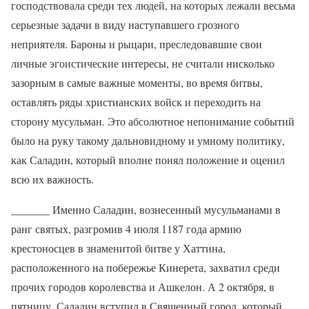
господствовала среди тех людей, на которых лежали весьма
серьезные задачи в виду наступавшего грозного
неприятеля. Бароны и рыцари, преследовавшие свои
личные эгоистические интересы, не считали нисколько
зазорным в самые важные моменты, во время битвы,
оставлять ряды христианских войск и переходить на
сторону мусульман. Это абсолютное непонимание событий
было на руку такому дальновидному и умному политику,
как Саладин, который вполне понял положение и оценил
всю их важность.
_______ Именно Саладин, вознесенный мусульманами в
ранг святых, разгромив 4 июля 1187 года армию
крестоносцев в знаменитой битве у Хаттина,
расположенного на побережье Кинерета, захватил среди
прочих городов королевства и Ашкелон. А 2 октября, в
пятницу, Саладин вступил в Священный город, который