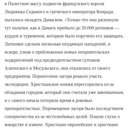
в Палестине массу подвигов французского короля
Людовика Седьмого и греческого императора Конрада,
пытались овладеть Дамаском. «Только что они раскинули
тут палатки, как в Дамаск прибыло до 20.000 ратников —
курдов и туркменов, которым было поручено его защищать.
Латиняне сделали несколько неудачных нападений, и
вскоре, узнав о приближении новых неприятельских
подкреплений под предводительством султанов
Алеппского и Мосульского, они отказались от своего
предприятия. Перенесение лагеря решило участь
экспедиции. Христианские князья перессорились из-за
обладания городом, который они считали уже завоеванным,
и с самого начала потеряли время в роковых
препирательствах. Перемещение лагеря было последствием
соперничества из-за честолюбивых целей. Пошли слухи о
коварстве и измене. Христиане европейские и христиане