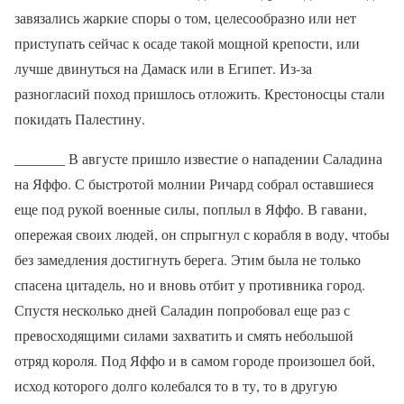
завязались жаркие споры о том, целесообразно или нет
приступать сейчас к осаде такой мощной крепости, или
лучше двинуться на Дамаск или в Египет. Из-за
разногласий поход пришлось отложить. Крестоносцы стали
покидать Палестину.
_______ В августе пришло известие о нападении Саладина
на Яффо. С быстротой молнии Ричард собрал оставшиеся
еще под рукой военные силы, поплыл в Яффо. В гавани,
опережая своих людей, он спрыгнул с корабля в воду, чтобы
без замедления достигнуть берега. Этим была не только
спасена цитадель, но и вновь отбит у противника город.
Спустя несколько дней Саладин попробовал еще раз с
превосходящими силами захватить и смять небольшой
отряд короля. Под Яффо и в самом городе произошел бой,
исход которого долго колебался то в ту, то в другую