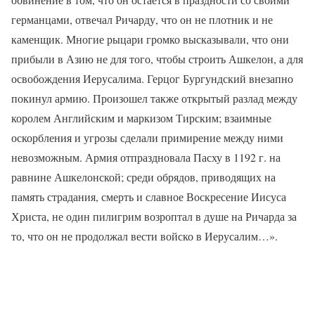
германцами, отвечал Ричарду, что он не плотник и не
каменщик. Многие рыцари громко высказывали, что они
прибыли в Азию не для того, чтобы строить Ашкелон, а для
освобождения Иерусалима. Герцог Бургундский внезапно
покинул армию. Произошел также открытый разлад между
королем Английским и маркизом Тирским; взаимные
оскорбления и угрозы сделали примирение между ними
невозможным. Армия отпраздновала Пасху в 1192 г. на
равнине Ашкелонской; среди обрядов, приводящих на
память страдания, смерть и славное Воскресение Иисуса
Христа, не один пилигрим возроптал в душе на Ричарда за
то, что он не продолжал вести войско в Иерусалим…».