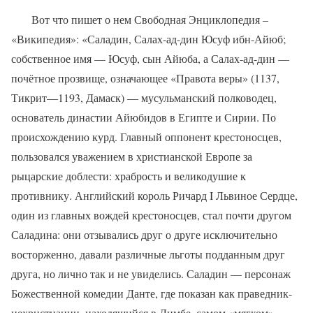
Вот что пишет о нем Свободная Энциклопедия –
«Википедия»: «Саладин, Салах-ад-дин Юсуф ибн-Айюб;
собственное имя — Юсуф, сын Айюба, а Салах-ад-дин —
почётное прозвище, означающее «Правота веры» (1137,
Тикрит—1193, Дамаск) — мусульманский полководец,
основатель династии Айюбидов в Египте и Сирии. По
происхождению курд. Главный оппонент крестоносцев,
пользовался уважением в христианской Европе за
рыцарские доблести: храбрость и великодушие к
противнику. Английский король Ричард I Львиное Сердце,
один из главных вождей крестоносцев, стал почти другом
Саладина: они отзывались друг о друге исключительно
восторженно, давали различные льготы подданным друг
друга, но лично так и не увиделись. Саладин — персонаж
Божественной комедии Данте, где показан как праведник-
нехристианин, находящийся в Лимбе, самом «мягком»