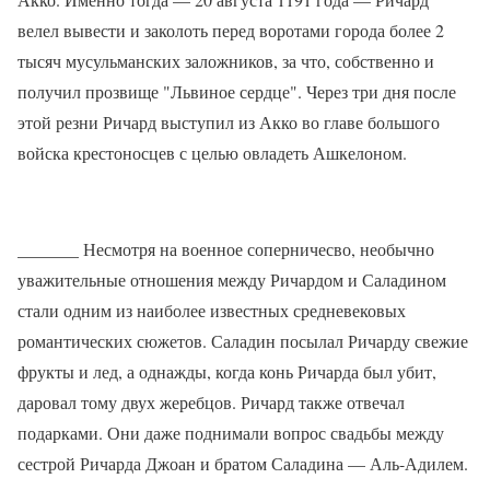
велел вывести и заколоть перед воротами города более 2
тысяч мусульманских заложников, за что, собственно и
получил прозвище "Львиное сердце". Через три дня после
этой резни Ричард выступил из Акко во главе большого
войска крестоносцев с целью овладеть Ашкелоном.
_______ Несмотря на военное соперничесво, необычно
уважительные отношения между Ричардом и Саладином
стали одним из наиболее известных средневековых
романтических сюжетов. Саладин посылал Ричарду свежие
фрукты и лед, а однажды, когда конь Ричарда был убит,
даровал тому двух жеребцов. Ричард также отвечал
подарками. Они даже поднимали вопрос свадьбы между
сестрой Ричарда Джоан и братом Саладина — Аль-Адилем.