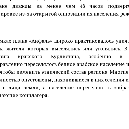
тане дважды за менее чем 48 часов подвергл
ировке из-за открытой оппозиции их населения реж
мках плана «Анфаль» широко практиковалось унич
ь, жители которых выселялись или угонялись. 
орию иракского Курдистана, особенно в 
равленно переселялось бедное арабское население
 чтобы изменить этнический состав региона. Многи
лностью опустошены, находившиеся в них селения и 
 с лица земли, а население переселено в «обра
ающие концлагеря.