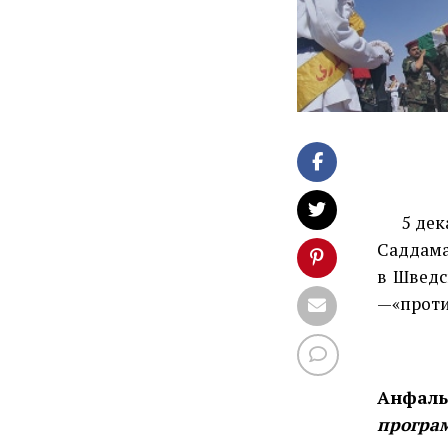
5 декаб
Саддама
в Шведс
—«проти
Анфаль
програ