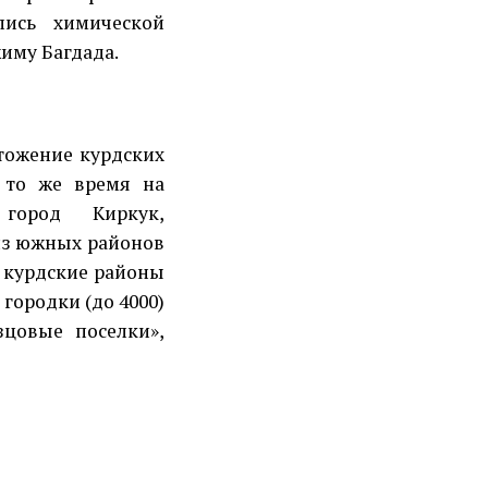
ись химической
иму Багдада.
тожение курдских
В то же время на
город Киркук,
 из южных районов
е курдские районы
городки (до 4000)
зцовые поселки»,