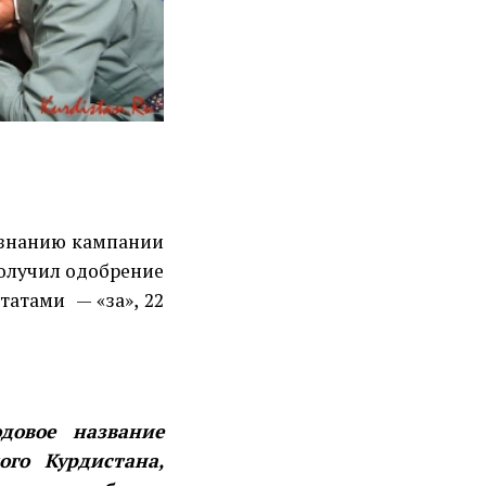
изнанию кампании
получил одобрение
татами
— «за», 22
одовое название
го Курдистана,