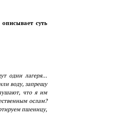
 описывает суть
дут одни лагеря…
или воду, запрещу
лушают, что я им
жественным ослам?
ртируем пшеницу,