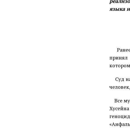
реализо
языка н
Ране
принял
котором
Суд н
человек,
Все м
Хусейна
геноци
«Анфаль»