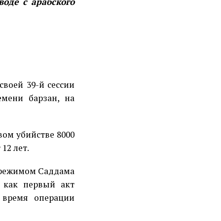
воде с арабского
своей 39-й сессии
мени барзан, на
вом убийстве 8000
12 лет.
 режимом Саддама
т как первый акт
 время операции