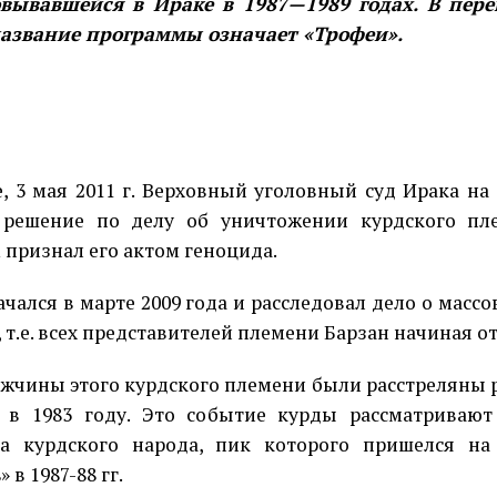
вывавшейся в Ираке в 1987—1989 годах. В пере
азвание программы означает «Трофеи».
е, 3 мая 2011 г. Верховный уголовный суд Ирака на 
 решение по делу об уничтожении курдского пле
 признал его актом геноцида.
ачался в марте 2009 года и расследовал дело о массо
 т.е. всех представителей племени Барзан начиная от 
ужчины этого курдского племени были расстреляны
 в 1983 году. Это событие курды рассматриваю
да курдского народа, пик которого пришелся на
 в 1987-88 гг.