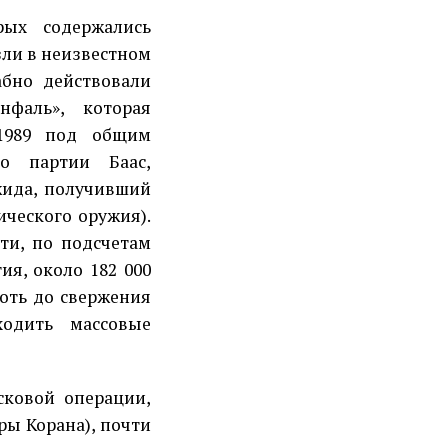
рых содержались
зли в неизвестном
абно действовали
фаль», которая
1989 под общим
ро партии Баас,
жида, получивший
ческого оружия).
сти, по подсчетам
я, около 182 000
лоть до свержения
одить массовые
сковой операции,
ры Корана), почти