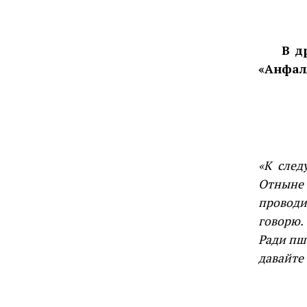
В д
«Анфал
«К след
Отныне 
проводи
говорю.
Ради пш
давайте