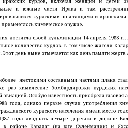
0 иракских курдов, включая женщин и детей 
льные и южные части Ирака и там расстреляны
ировавшихся курдскими повстанцами и иранскими 
 применялось химическое оружие.
ия достигла своей кульминации 14 апреля 1988 г.,
льное количество курдов, в том числе жители Калар
. Этот день ныне отмечается как день памяти жертв
иболее
жестокими составными частями плана ста
ько раз химические бомбардировки курдских нас
й авиацией. Особую известность приобрела газовая а
988 года, однако первые случаи употребления хи
гражданского курдского населения имели место годо
1987 года двадцать четыре деревни в долине Ба
), в районе Карадаг (на юге Сулеймании) и Яхс