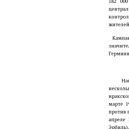
182 00
центра
контрол
жителей
Кампан
значите
Гермиян
На
нескол
иракско
марте 1
против 
апреле 
Эрбиль