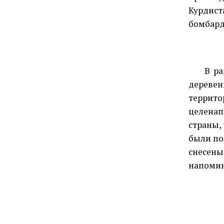
Курдис
бомбард
В ра
деревен
террит
целенап
страны,
были по
снесены
напомин