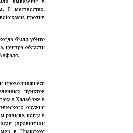
были вывезены в
. В местностях,
войсками, против
 когда были убито
а, центра области
 Анфаля.
ли проводившиеся
еленных пунктов
така в Халабдже в
мического оружия
м раньше, когда в
лисан (провинции
омер в Иракском