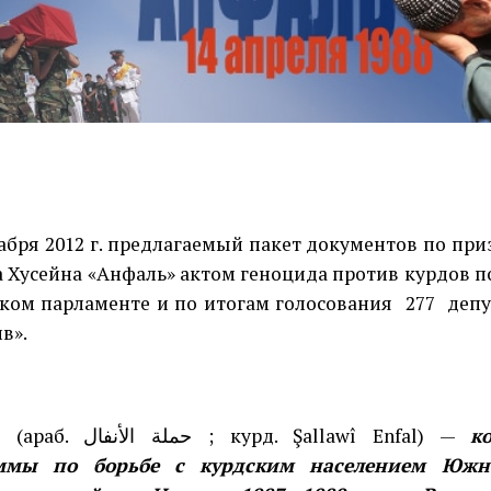
ря 2012 г. предлагаемый пакет документов по пр
 Хусейна «Анфаль» актом геноцида против курдов 
ком парламенте и по итогам голосования
277
депу
в».
(араб. حملة الأنفال ‎‎; курд. Şallawî Enfal) —
к
ммы по борьбе с курдским населением Южно