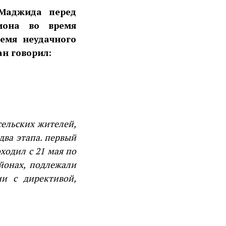
-Маджида перед
иона во время
емя неудачного
ан говорил:
сельских жителей,
два этапа. первый
ходил с 21 мая по
йонах, подлежали
ии с директивой,