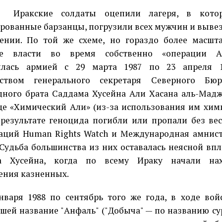
Иракские солдаты оцепили лагеря, в кото
рованные барзанцы, погрузили всех мужчин и выве
ении. По той же схеме, но гораздо более масшт
ие власти во время собственно «операции Ан
илась армией с 29 марта 1987 по 23 апреля 
дством генерального секретаря Северного Бю
ного брата Саддама Хусейна Али Хасана аль-Мад
е «Химический Али» (из-за использования им хими
 результате геноцида погибли или пропали без ве
аций Human Rights Watch и Международная амнисти
 Судьба большинства из них оставалась неясной вп
а Хусейна, когда по всему Ираку начали нах
ения казненных.
нваря 1988 по сентябрь того же года, в ходе вой
шей название "Анфаль" ("Добыча" — по названию су