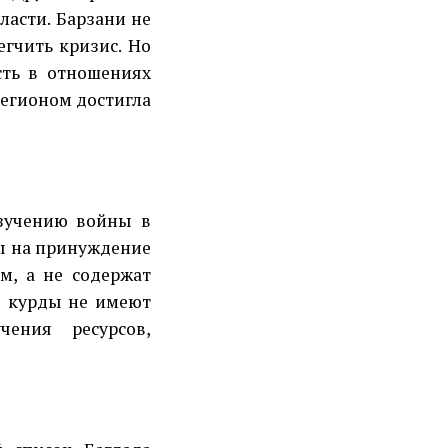
ласти. Барзани не
егчить кризис. Но
сть в отношениях
регионом достигла
зучению войны в
ны на принуждение
м, а не содержат
то курды не имеют
чения ресурсов,