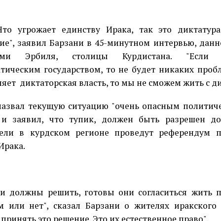
Что угрожает единству Ирака, так это диктатур
ие", заявил Барзани в 45-минутном интервью, данн
ами Эрбиля, столицы Курдистана. "Если 
тическим государством, то не будет никаких проб
ляет
диктаторская власть, то мы не сможем жить с д
назвал текущую ситуацию "очень опасным политич
 и заявил, что тупик, должен быть разрешен до
тели в курдском регионе проведут референдум 
Ирака.
и должны решить, готовы они согласиться жить 
 или нет", сказал Барзани о жителях иракского 
принять это решение. Это их естественное право".