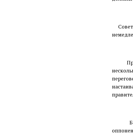
Совет
немедле
Пр
несколь
перегов
настаи
правите
Б
оппонен