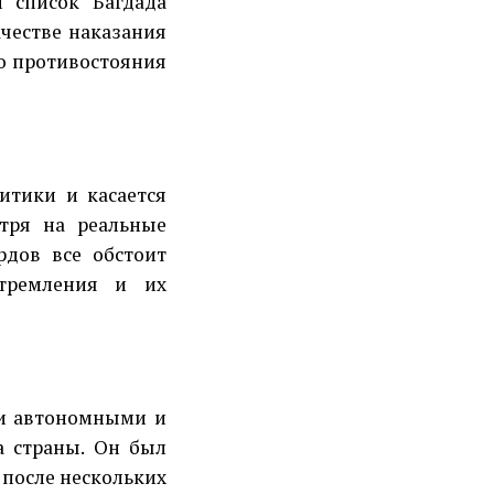
 список Багдада
ачестве наказания
го противостояния
итики и касается
отря на реальные
рдов все обстоит
стремления и их
ки автономными и
а страны. Он был
 после нескольких