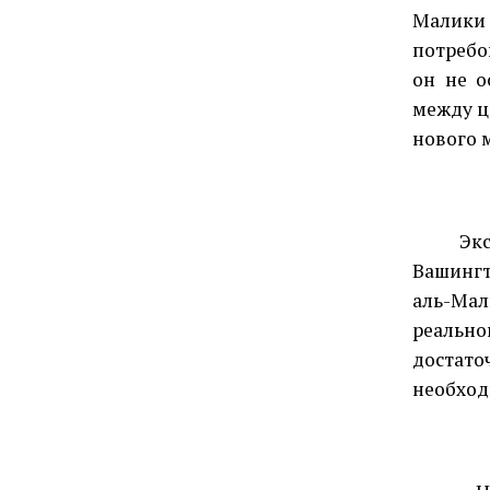
Малики 
потребо
он не о
между ц
нового 
Эк
Вашингт
аль-Мал
реально
достат
необход