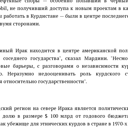
ефтяные споры — особенно попавший в черный
bil, не получивший доступа к новым проектам в к
ы работать в Курдистане — были в центре последне
вумя сторонами.
иный Ирак находится в центре американской пол
 соседнего государства", сказал Мардини. "Несм
вые барьеры, с разговорами о независимости ку
то. Неразумно недооценивать роль курдского 
я относительно государственности".
дский регион на севере Ирака является политичес
 долю в размере $ 100 млрд от годового бюджет
как убежище для этнических курдов в стране в 1970-х