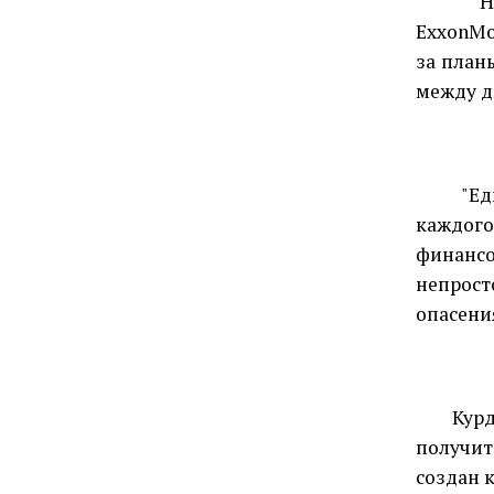
Н
ExxonMo
за план
между д
"Ед
каждого
финансо
непрос
опасени
Кур
получит
создан 