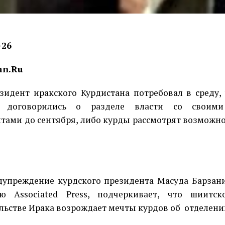
-26
an.Ru
зидент иракского Курдистана потребовал в среду,
 договорились о разделе власти со своими
тами до сентября, либо курды рассмотрят возможно
дупреждение курдского президента Масуда Барзани
ью Associated Press, подчеркивает, что шиитск
льстве Ирака возрождает мечты курдов об
отделени