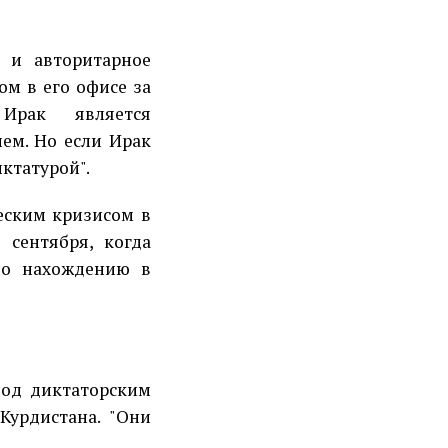
а и авторитарное
ом в его офисе за
Ирак является
лем. Но если Ирак
иктатурой".
еским кризисом в
 сентября, когда
по нахождению в
под диктаторским
Курдистана. "Они