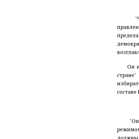
"
правлен
предел
демокра
возглав
Он 
стране"
избира
составе 
"Он
режимом
должны 