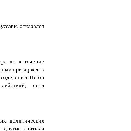
уссави, отказался
кратно в течение
жнему привержен к
отделении. Но он
действий, если
их политических
х. Другие критики