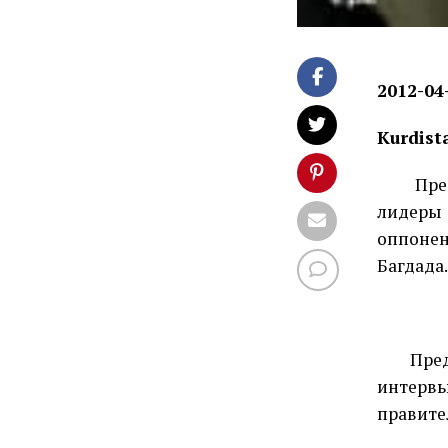
2012-04
Kurdist
Пре
лидеры
оппонен
Багдада.
Пре
интерв
правите