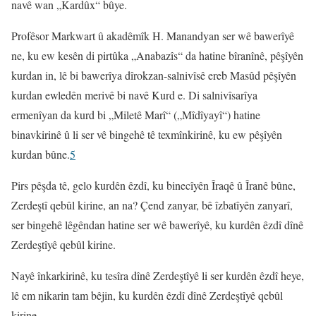
navê wan „Kardûx“ bûye.
Profêsor Markwart û akadêmîk H. Manandyan ser wê bawerîyê
ne, ku ew kesên di pirtûka „Anabazîs“ da hatine bîranînê, pêşîyên
kurdan in, lê bi bawerîya dîrokzan-salnivîsê ereb Masûd pêşîyên
kurdan ewledên merivê bi navê Kurd e. Di salnivîsarîya
ermenîyan da kurd bi „Miletê Marî“ („Mîdîyayî“) hatine
binavkirinê û li ser vê bingehê tê texmînkirinê, ku ew pêşîyên
kurdan bûne.
5
Pirs pêşda tê, gelo kurdên êzdî, ku binecîyên Îraqê û Îranê bûne,
Zerdeştî qebûl kirine, an na? Çend zanyar, bê îzbatîyên zanyarî,
ser bingehê lêgêndan hatine ser wê bawerîyê, ku kurdên êzdî dînê
Zerdeştîyê qebûl kirine.
Nayê înkarkirinê, ku tesîra dînê Zerdeştîyê li ser kurdên êzdî heye,
lê em nikarin tam bêjin, ku kurdên êzdî dînê Zerdeştîyê qebûl
kirine.