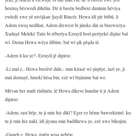
bextreş bêxwedî dihêlin. Dê û bavên bedbext dimînin hêvîya
ewledê xwe yê nivîşkan Şaydî Bincêr. Hewa îdî pîr bûbû, li
Adem xweş nedihat, Adem dixwest bi jineke din ra bizewicîya.
Xudayê Melekê Taûs bi rêberîya Ezrayîl horî-perîyekê dişîne bal
wî. Dema Hewa wêya dibîne, bal wî şik pêşda tê.
-Adem li ku ye?- Ezrayîl jê dipirse.
-Li mal e,- Hewa bersîvê dide,- min kirasê wî şûştîye, tazî ye, ji
mal dernayê, hinekî hêsa bin, ezê wî bişînime bal we.
Mêvan ber malê rûdinên, lê Hewa dikeve hundur û ji Adem
dipirse:
-Adem, rast bêje, tu ji min hiz dikî? Eger ez bême bawerkirinê, ku
tu ji min hiz nakî, îdî jîyana min badilhewa ye, ezê xwe bikujim.
-Guneh e, Hewa, tiştên wisa nebêje.