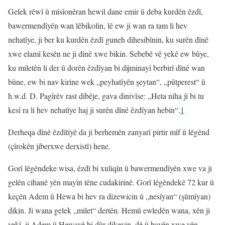
Gelek rêwî û mîsîonêran hewil dane emir û deba kurdên êzdî,
bawermendîyên wan lêbikolin, lê ew ji wan ra tam li hev
nehatîye, ji ber ku kurdên êzdî guneh dihesibînin, ku surên dînê
xwe elamî kesên ne ji dînê xwe bikin. Sebebê vê yekê ew bûye,
ku miletên li der û dorên êzdîyan bi dijminayî berbirî dînê wan
bûne, ew bi nav kirine wek „peyhatîyên şeytan“, „pûtperest“ û
h.w.d. D. Pagîrêv rast dibêje, gava dinivîse: „Heta niha jî bi tu
kesî ra li hev nehatîye haj ji surên dînê êzdîyan hebin“.
1
Derheqa dînê êzdîtîyê da ji berhemên zanyarî pirtir mîf û lêgênd
(çîrokên jiberxwe derxistî) hene.
Gorî lêgêndeke wisa, êzdî bi xuliqîn û bawermendîyên xwe va ji
gelên cihanê yên mayîn têne cudakirinê. Gorî lêgêndekê 72 kur û
keçên Adem û Hewa bi hev ra dizewicin û „nesîyan“ (şûmîyan)
dikin. Ji wana gelek „milet“ dertên. Hemû ewledên wana, xên ji
yekî, ji Adem û Hewayê bi dûr dikevin, dê û bavên xwe yên