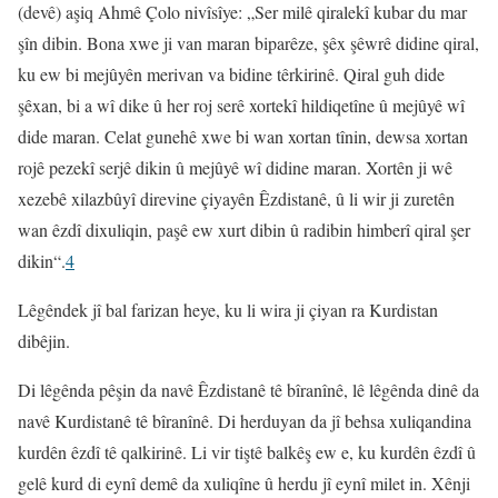
(devê) aşiq Ahmê Çolo nivîsîye: „Ser milê qiralekî kubar du mar
şîn dibin. Bona xwe ji van maran biparêze, şêx şêwrê didine qiral,
ku ew bi mejûyên merivan va bidine têrkirinê. Qiral guh dide
şêxan, bi a wî dike û her roj serê xortekî hildiqetîne û mejûyê wî
dide maran. Celat gunehê xwe bi wan xortan tînin, dewsa xortan
rojê pezekî serjê dikin û mejûyê wî didine maran. Xortên ji wê
xezebê xilazbûyî direvine çiyayên Êzdistanê, û li wir ji zuretên
wan êzdî dixuliqin, paşê ew xurt dibin û radibin himberî qiral şer
dikin“.
4
Lêgêndek jî bal farizan heye, ku li wira ji çiyan ra Kurdistan
dibêjin.
Di lêgênda pêşin da navê Êzdistanê tê bîranînê, lê lêgênda dinê da
navê Kurdistanê tê bîranînê. Di herduyan da jî behsa xuliqandina
kurdên êzdî tê qalkirinê. Li vir tiştê balkêş ew e, ku kurdên êzdî û
gelê kurd di eynî demê da xuliqîne û herdu jî eynî milet in. Xênji