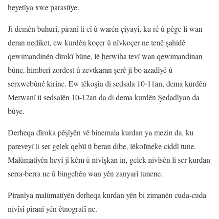
heyetîya xwe parastîye.
Ji demên buhurî, piranî li cî û warên çiyayî, ku rê û pêge li wan
deran nediket, ew kurdên koçer û nîvkoçer ne tenê şahidê
qewimandinên dîrokî bûne, lê herwiha tevî wan qewimandinan
bûne, himberî zordest û zevtkaran şerê ji bo azadîyê û
serxwebûnê kirine. Ew têkoşîn di sedsala 10-11an, dema kurdên
Merwanî û sedsalên 10-12an da di dema kurdên Şedadîyan da
bûye.
Derheqa dîroka pêşîyên vê binemala kurdan ya mezin da, ku
pareveyî li ser gelek qebîl û beran dibe, lêkolîneke ciddî tune.
Malûmatîyên heyî jî kêm û nivîşkan in, gelek nivîsên li ser kurdan
serra-berra ne û bingehên wan yên zanyarî tunene.
Piranîya malûmatîyên derheqa kurdan yên bi zimanên cuda-cuda
nivîsî piranî yên êtnografî ne.