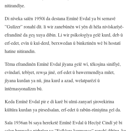
nitirandîye.
Di nîveka salên 1950î da destana Emînê Evdal ya bi sernavê
”Gulîzer” ronahî dît. li wir zanebûnên wî yên di hêla nivîskarîyê-
efrandinê da geş xuya dibin. Li wir psîkologîya gelê kurd, deb û
erf-edet, evîn û kul-derd, berxwedan û binketinên wê bi hostatî
hatine nitirandin.
Têma efrandinên Emînê Evdal jîyana gelê wî, têkoşîna sinifîyê,
evîndarî, tebîyet, rewşa jinê, erf-edet û bawermendîya milet,
jîyana kurdan ya nû, jina kurd a azad, welatparêzî û
întêrnasyonalîzm bû.
Keda Emînê Evdal pir e di karê bi ulmî-zanyarî şirovekirina
kûltûra kurdan ya pirsedsalan, erf-edet û rabûn-rûniştina gel da.
Sala 1936an bi saya hereketê Emînê Evdal û Hecîyê Cindî yê bi
salan berevoka pirbelge ya ”Folklora kurmanca” ronahî dibîne, ku