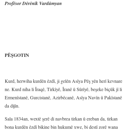
Profêsor Dêrênîk Vardûmyan
PÊŞGOTIN
Kurd, herwiha kurdên êzdî, ji gelên Asîya Pêş yên herî kevnare
ne. Kurd niha li Îraqê, Tirkîyê, Îranê û Sûrîyê, beşeke biçûk jî li
Ermenîstanê, Gurcistanê, Azirbêcanê, Asîya Navîn û Pakîstanê
da dijîn.
Sala 1834an, wextê şerê di navbrea tirkan û ereban da, tirkan
bona kurdên êzdî bikine bin hukumê xwe, bi destî zorê wana