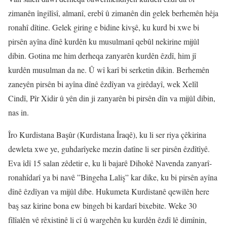
zimanên îngilîsî, almanî, erebî û zimanên din gelek berhemên hêja
ronahî dîtine. Gelek giring e bidine kivşê, ku kurd bi xwe bi
pirsên ayîna dînê kurdên ku musulmanî qebûl nekirine mijûl
dibin. Gotina me him derheqa zanyarên kurdên êzdî, him jî
kurdên musulman da ne.
Û wî karî bi serketin dikin. Berhemên
zaneyên pirsên bi ayîna dînê êzdîyan va girêdayî, wek Xelîl
Cindî, Pîr Xidir û yên din ji zanyarên bi pirsên dîn va mijûl dibin,
nas in.
Îro Kurdistana Başûr (Kurdistana Îraqê), ku li ser riya çêkirina
dewleta xwe ye, guhdarîyeke mezin datîne li ser pirsên êzdîtîyê.
Eva îdî 15 salan zêdetir e, ku li bajarê Dihokê Navenda zanyarî-
ronahîdarî ya bi navê ”Bingeha Laliş” kar dike, ku bi pirsên ayîna
dînê êzdîyan va mijûl dibe. Hukumeta Kurdistanê qewilên here
baş saz kirine bona ew bingeh bi kardarî bixebite. Weke 30
fîlîalên vê rêxistinê li cî û wargehên ku kurdên êzdî lê dimînin,