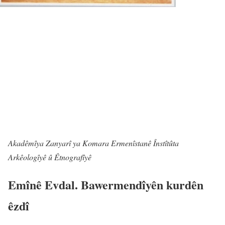
Akadêmîya Zanyarî ya Komara Ermenîstanê Înstîtûta
Arkêologîyê û Êtnografîyê
Emînê Evdal
.
Bawermendîyên kurdên
êzdî