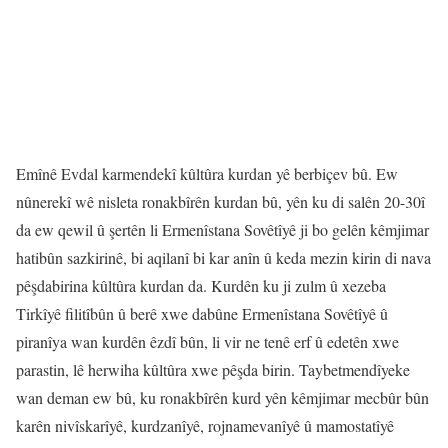
Emînê Evdal karmendekî kûltûra kurdan yê berbiçev bû. Ew
nûnerekî wê nisleta ronakbîrên kurdan bû, yên ku di salên 20-30î
da ew qewil û şertên li Ermenîstana Sovêtîyê ji bo gelên kêmjimar
hatibûn sazkirinê, bi aqilanî bi kar anîn û keda mezin kirin di nava
pêşdabirina kûltûra kurdan da. Kurdên ku ji zulm û xezeba
Tirkîyê filitîbûn û berê xwe dabûne Ermenîstana Sovêtîyê û
piranîya wan kurdên êzdî bûn, li vir ne tenê erf û edetên xwe
parastin, lê herwiha kûltûra xwe pêşda birin. Taybetmendîyeke
wan deman ew bû, ku ronakbîrên kurd yên kêmjimar mecbûr bûn
karên nivîskarîyê, kurdzanîyê, rojnamevanîyê û mamostatîyê