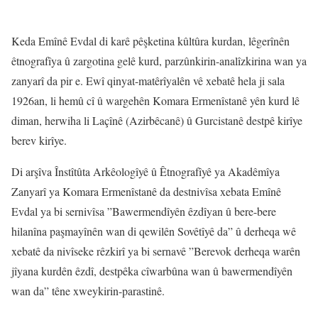
Keda Emînê Evdal di karê pêşketina kûltûra kurdan, lêgerînên
êtnografîya û zargotina gelê kurd, parzûnkirin-analîzkirina wan ya
zanyarî da pir e. Ewî qinyat-matêrîyalên vê xebatê hela ji sala
1926an, li hemû cî û wargehên Komara Ermenîstanê yên kurd lê
diman, herwiha li Laçînê (Azirbêcanê) û Gurcistanê destpê kirîye
berev kirîye.
Di arşîva Înstîtûta Arkêologîyê û Êtnografîyê ya Akadêmîya
Zanyarî ya Komara Ermenîstanê da destnivîsa xebata Emînê
Evdal ya bi sernivîsa ”Bawermendîyên êzdîyan û bere-bere
hilanîna paşmayînên wan di qewilên Sovêtîyê da” û derheqa wê
xebatê da nivîseke rêzkirî ya bi sernavê ”Berevok derheqa warên
jîyana kurdên êzdî, destpêka cîwarbûna wan û bawermendîyên
wan da” têne xweykirin-parastinê.