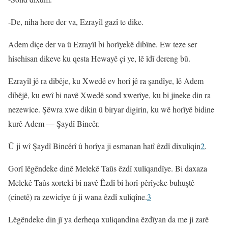
-De, niha here der va, Ezrayîl gazî te dike.
Adem diçe der va û Ezrayîl bi horîyekê dibîne. Ew teze ser
hisehisan dikeve ku qesta Hewayê çi ye, lê îdî dereng bû.
Ezrayîl jê ra dibêje, ku Xwedê ev horî jê ra şandîye, lê Adem
dibêjê, ku ewî bi navê Xwedê sond xwerîye, ku bi jineke din ra
nezewice. Şêwra xwe dikin û biryar digirin, ku wê horîyê bidine
kurê Adem — Şaydî Bincêr.
Û ji wî Şaydî Bincêrî û horîya ji esmanan hatî êzdî dixuliqin
2
.
Gorî lêgêndeke dinê Melekê Taûs êzdî xuliqandîye. Bi daxaza
Melekê Taûs xortekî bi navê Êzdî bi horî-pêrîyeke buhuştê
(cinetê) ra zewicîye û ji wana êzdî xuliqîne.
3
Lêgêndeke din jî ya derheqa xuliqandina êzdîyan da me ji zarê