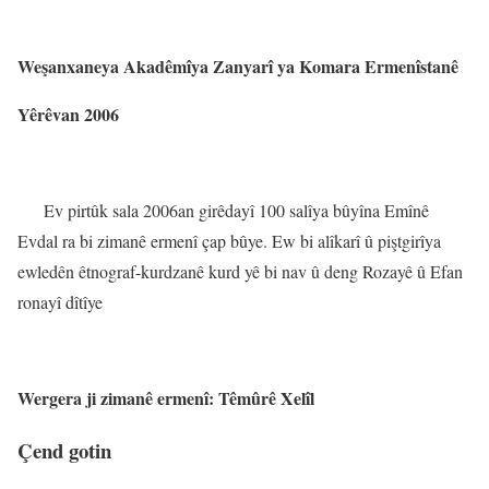
Weşanxaneya Akadêmîya Zanyarî ya Komara Ermenîstanê
Yêrêvan 2006
Ev pirtûk sala 2006an girêdayî 100 salîya bûyîna Emînê
Evdal ra bi zimanê ermenî çap bûye. Ew bi alîkarî û piştgirîya
ewledên êtnograf-kurdzanê kurd yê bi nav û deng Rozayê û Efan
ronayî dîtîye
Wergera ji zimanê ermenî:
Têmûrê Xelîl
Çend gotin