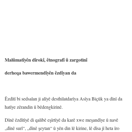
Malûmatîyên dîrokî, êtnografî û zargotinî
derheqa bawermendîyên êzdîyan da
Êzdîtî bi sedsalan ji alîyê desthilatdarîya Asîya Biçûk ya dînî da
hatîye zêrandin û bêdengkirinê.
Dînê êzdîtîyê di qalibê eşîrtîyê da karê xwe meşandîye û navê
„dînê surî“, „dînê şeytan“ û yên din lê kirine, lê dîsa jî heta îro