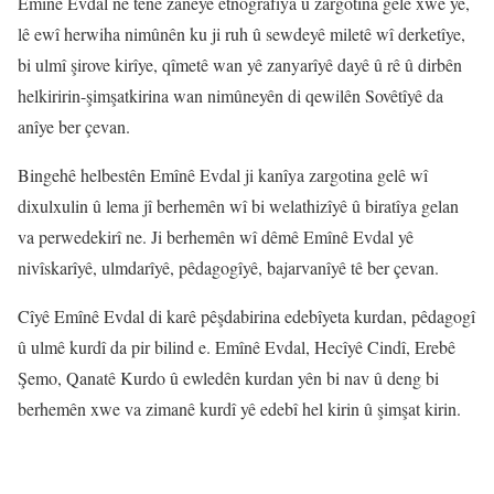
Emînê Evdal ne tenê zaneyê êtnografîya û zargotina gelê xwe ye,
lê ewî herwiha nimûnên ku ji ruh û sewdeyê miletê wî derketîye,
bi ulmî şirove kirîye, qîmetê wan yê zanyarîyê dayê û rê û dirbên
helkiririn-şimşatkirina wan nimûneyên di qewilên Sovêtîyê da
anîye ber çevan.
Bingehê helbestên Emînê Evdal ji kanîya zargotina gelê wî
dixulxulin û lema jî berhemên wî bi welathizîyê û biratîya gelan
va perwedekirî ne. Ji berhemên wî dêmê Emînê Evdal yê
nivîskarîyê, ulmdarîyê, pêdagogîyê, bajarvanîyê tê ber çevan.
Cîyê Emînê Evdal di karê pêşdabirina edebîyeta kurdan, pêdagogî
û ulmê kurdî da pir bilind e. Emînê Evdal, Hecîyê Cindî, Erebê
Şemo, Qanatê Kurdo û ewledên kurdan yên bi nav û deng bi
berhemên xwe va zimanê kurdî yê edebî hel kirin û şimşat kirin.