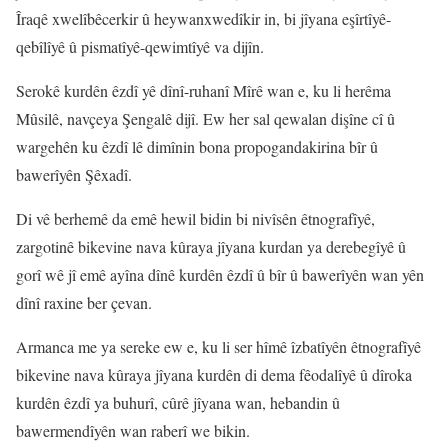
Îraqê xwelîbêcerkir û heywanxwedîkir in, bi jîyana eşîrtîyê-
qebîlîyê û pismatîyê-qewimtîyê va dijîn.
Serokê kurdên êzdî yê dînî-ruhanî Mîrê wan e, ku li herêma
Mûsilê, navçeya Şengalê dijî. Ew her sal qewalan dişîne cî û
wargehên ku êzdî lê dimînin bona propogandakirina bîr û
bawerîyên Şêxadî.
Di vê berhemê da emê hewil bidin bi nivîsên êtnografîyê,
zargotinê bikevine nava kûraya jîyana kurdan ya derebegîyê û
gorî wê jî emê ayîna dînê kurdên êzdî û bîr û bawerîyên wan yên
dînî raxine ber çevan.
Armanca me ya sereke ew e, ku li ser hîmê îzbatîyên êtnografîyê
bikevine nava kûraya jîyana kurdên di dema fêodalîyê û dîroka
kurdên êzdî ya buhurî, cûrê jîyana wan, hebandin û
bawermendîyên wan raberî we bikin.