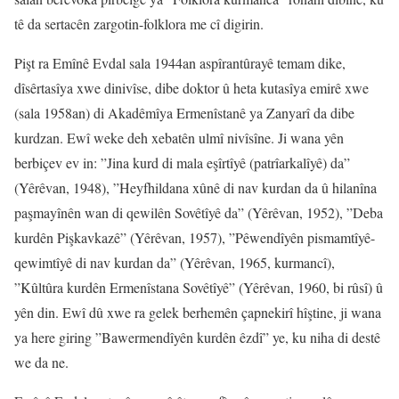
tê da sertacên zargotin-folklora me cî digirin.
Pişt ra Emînê Evdal sala 1944an aspîrantûrayê temam dike,
dîsêrtasîya xwe dinivîse, dibe doktor û heta kutasîya emirê xwe
(sala 1958an) di Akadêmîya Ermenîstanê ya Zanyarî da dibe
kurdzan. Ewî weke deh xebatên ulmî nivîsîne. Ji wana yên
berbiçev ev in: ”Jina kurd di mala eşîrtîyê (patrîarkalîyê) da”
(Yêrêvan, 1948), ”Heyfhildana xûnê di nav kurdan da û hilanîna
paşmayînên wan di qewilên Sovêtîyê da” (Yêrêvan, 1952), ”Deba
kurdên Pişkavkazê” (Yêrêvan, 1957), ”Pêwendîyên pismamtîyê-
qewimtîyê di nav kurdan da” (Yêrêvan, 1965, kurmancî),
”Kûltûra kurdên Ermenîstana Sovêtîyê” (Yêrêvan, 1960, bi rûsî) û
yên din. Ewî dû xwe ra gelek berhemên çapnekirî hîştine, ji wana
ya here giring ”Bawermendîyên kurdên êzdî” ye, ku niha di destê
we da ne.