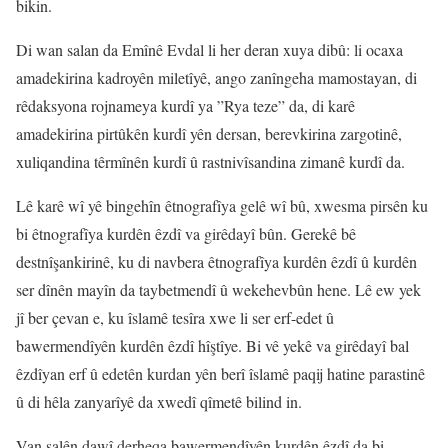
bikin.
Di wan salan da Emînê Evdal li her deran xuya dibû: li ocaxa
amadekirina kadroyên miletîyê, ango zanîngeha mamostayan, di
rêdaksyona rojnameya kurdî ya ”Rya teze” da, di karê
amadekirina pirtûkên kurdî yên dersan, berevkirina zargotinê,
xuliqandina têrmînên kurdî û rastnivîsandina zimanê kurdî da.
Lê karê wî yê bingehîn êtnografîya gelê wî bû, xwesma pirsên ku
bi êtnografîya kurdên êzdî va girêdayî bûn. Gerekê bê
destnîşankirinê, ku di navbera êtnografîya kurdên êzdî û kurdên
ser dînên mayîn da taybetmendî û wekehevbûn hene. Lê ew yek
jî ber çevan e, ku îslamê tesîra xwe li ser erf-edet û
bawermendîyên kurdên êzdî hîştîye. Bi vê yekê va girêdayî bal
êzdîyan erf û edetên kurdan yên berî îslamê paqij hatine parastinê
û di hêla zanyarîyê da xwedî qîmetê bilind in.
Van salên dawî derheqa bawermendîyên kurdên êzdî da bi