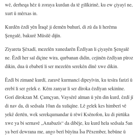
wê, derheqa hêz û zoraya kurdan da tê gilîkirinê, ku ew çiyayî ne,
xurt û mêrxas in.
Kurdên êzdî yên Îraqê ji demên buhurî, di zû da li herêma
Şengalê, bakurê Mûsilê dijîn.
Ziyareta Şêxadî, mezelên xunedarên Êzdîyan li çiyayên Şengalê
ne. Êzdî her sal diçine wira, qurbanan didin, cejinên êzdîyan pîroz
dikin, dua û ebabetî li ser mezelên serekên dînê xwe dikin.
Êzdî bi zimanê kurdî, zaravê kurmancî dipeyîvin, ku tesîra farizî û
erebî li ser gelek e. Kêm zanyar li ser dîroka êzdîyan sekinîne.
Gorî dîrokzan M. Çamçyan, Vaysêrê alman û yên din kurd, êzdî jî
di nav da, di sedsala 10an da xuliqîne. Lê gelek kes himberî vê
yekê dertên, wek serekqumandar û rêwî Ksênofon, ku di pirtûka
xwe ya bi sernavê „Anabazîs“ da dibêje, ku kurd hela sedsala 5an
ya berî dewrana me, ango berî bûyîna Îsa Pêxember, hebûne û