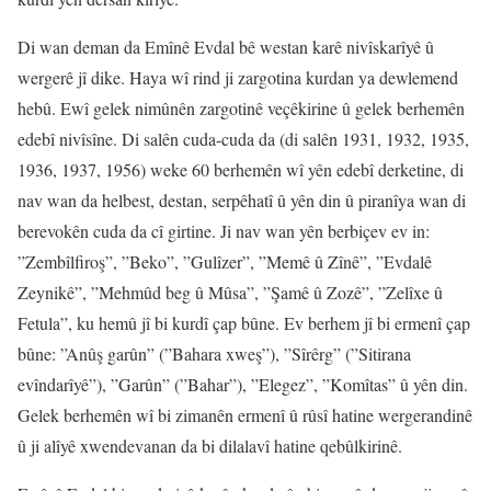
Di wan deman da Emînê Evdal bê westan karê nivîskarîyê û
wergerê jî dike. Haya wî rind ji zargotina kurdan ya dewlemend
hebû. Ewî gelek nimûnên zargotinê veçêkirine û gelek berhemên
edebî nivîsîne. Di salên cuda-cuda da (di salên 1931, 1932, 1935,
1936, 1937, 1956) weke 60 berhemên wî yên edebî derketine, di
nav wan da helbest, destan, serpêhatî û yên din û piranîya wan di
berevokên cuda da cî girtine. Ji nav wan yên berbiçev ev in:
”Zembîlfiroş”, ”Beko”, ”Gulîzer”, ”Memê û Zînê”, ”Evdalê
Zeynikê”, ”Mehmûd beg û Mûsa”, ”Şamê û Zozê”, ”Zelîxe û
Fetula”, ku hemû jî bi kurdî çap bûne. Ev berhem jî bi ermenî çap
bûne: ”Anûş garûn” (”Bahara xweş”), ”Sîrêrg” (”Sitirana
evîndarîyê”), ”Garûn” (”Bahar”), ”Elegez”, ”Komîtas” û yên din.
Gelek berhemên wî bi zimanên ermenî û rûsî hatine wergerandinê
û ji alîyê xwendevanan da bi dilalavî hatine qebûlkirinê.