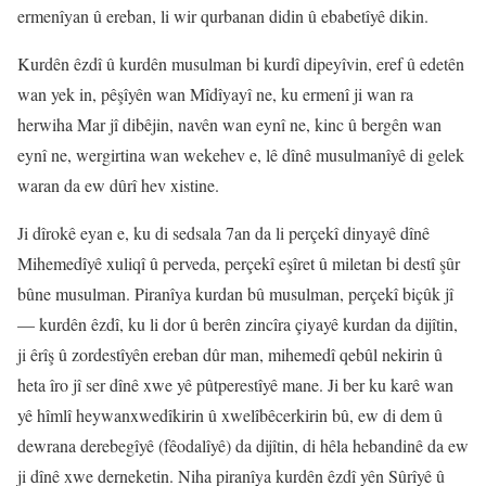
ermenîyan û ereban, li wir qurbanan didin û ebabetîyê dikin.
Kurdên êzdî û kurdên musulman bi kurdî dipeyîvin, eref û edetên
wan yek in, pêşîyên wan Mîdîyayî ne, ku ermenî ji wan ra
herwiha Mar jî dibêjin, navên wan eynî ne, kinc û bergên wan
eynî ne, wergirtina wan wekehev e, lê dînê musulmanîyê di gelek
waran da ew dûrî hev xistine.
Ji dîrokê eyan e, ku di sedsala 7an da li perçekî dinyayê dînê
Mihemedîyê xuliqî û perveda, perçekî eşîret û miletan bi destî şûr
bûne musulman. Piranîya kurdan bû musulman, perçekî biçûk jî
— kurdên êzdî, ku li dor û berên zincîra çiyayê kurdan da dijîtin,
ji êrîş û zordestîyên ereban dûr man, mihemedî qebûl nekirin û
heta îro jî ser dînê xwe yê pûtperestîyê mane. Ji ber ku karê wan
yê hîmlî heywanxwedîkirin û xwelîbêcerkirin bû, ew di dem û
dewrana derebegîyê (fêodalîyê) da dijîtin, di hêla hebandinê da ew
ji dînê xwe derneketin. Niha piranîya kurdên êzdî yên Sûrîyê û