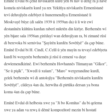
Emînê Evdal bi çend nivîskarên kurd yên bi nav û deng ra ji navê
komela nivîskarên kurd ya rex Yekîtîya nivîskarên Ermenîstanê
tevî dehrojîyên edebîyet û hunermendîya Ermenîstanê li
Moskvayê bûye (di salên 1939 û 1959an da) û li wir ewî
destanînên kûltûra kurdan raberî miletên din kirîye. Berhemên wî
yên bijare sala 1956an girêdayî wan dehrojîyan ra, bi zimanê rûsî
di berevoka bi sernivîsa ”Şayîrên kurdên Sovêtîyê” da çap bûne.
Emînê Evdal bi H. Cindî, C.Celîl û yên mayîn ra tevayî edebîyeta
kurdî bi wergerên berhemên ji rûsî û ermenî va daye
dewlemendkirinê. Ewî berhemên Hovhannês Tûmanyan ”Gîkor”,
”Se û pişîk”, ”Xwedî û xulam”, ”Maro” wergerandine kurdî,
gelek berhemên wî di antolojîya ”Berhemên nivîskarên kurdên
Sovêtîyê”, cildeya 4an da, herwiha di pirtûka dersan ya bona
koma 4an da çap bûne.
Emînê Evdal di helbesta xwe ya ”Ji bo Komîtas” da bi qelema
xwe ya adan va rewş û dêmê kompozîtorê mezin bi hostatî