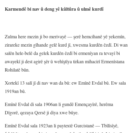
Karmendê bi nav û deng yê kûltûra û ulmê kurdî
Zulma here mezin ji bo merivayê — şerê hemcihanê yê yekemîn,
zirareke mezin gîhande gelê kurd jî, xwesma kurdên êzdî. Di wan
salên hele-belê da gelek kurdên êzdî bi ermenîyan ra tevayî bi
awayekî ji dest agirê şêr û wehîştîya tirkan mihacirî Ermenîstana
Rohilatê bûn.
Xortekî 13 salî jî di nav wan da bû: ew Emînê Evdal bû. Ew sala
1919an bû.
Emînê Evdal di sala 1906an li gundê Emençayîrê, herêma
Dîgorê, qezaya Qersê ji diya xwe bûye.
Emînê Evdal sala 1923an li paytextê Gurcistanê — Tbîlîsîyê,