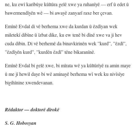
ne, ku ewî karibûye kûltûra gelê xwe ya ruhanîyê — erf û edet û
bawermendîyên wê — bi awayê zanyarî raxe ber çevan.
Emînê Evdal di vê berhema xwe da kurdan û êzdîyan wek
miletekî dibîne û îzbat dike, ku ew tenê bi dînê xwe va ji hev
cuda dibin. Di vê berhemê da binavkirinên wek ”kurd”, ”êzdî”,
”êzdîyên kurd”, ”kurdên êzdî” têne bikaranînê.
Emînê Evdal bi gelê xwe, bi mîrata wê ya kûltûrîyê ra amin maye
û me jî hewil daye bi wê aminayê berhema wî wek ku nivîsîye
bigihînine xwendevanan.
Rêdaktor — doktorê dîrokê
S. G. Hobosyan