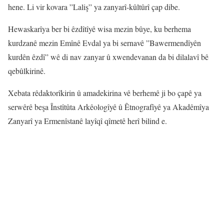
hene. Li vir kovara ”Laliş” ya zanyarî-kûltûrî çap dibe.
Hewaskarîya ber bi êzdîtîyê wisa mezin bûye, ku berhema
kurdzanê mezin Emînê Evdal ya bi sernavê ”Bawermendîyên
kurdên êzdî” wê di nav zanyar û xwendevanan da bi dilalavî bê
qebûlkirinê.
Xebata rêdaktorîkirin û amadekirina vê berhemê ji bo çapê ya
serwêrê beşa Înstîtûta Arkêologîyê û Êtnografîyê ya Akadêmîya
Zanyarî ya Ermenîstanê layîqî qîmetê herî bilind e.