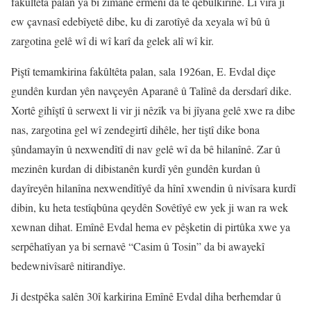
fakûltêta palan ya bi zimanê ermenî da tê qebûlkirinê. Li vira jî
ew çavnasî edebîyetê dibe, ku di zarotîyê da xeyala wî bû û
zargotina gelê wî di wî karî da gelek alî wî kir.
Piştî temamkirina fakûltêta palan, sala 1926an, E. Evdal diçe
gundên kurdan yên navçeyên Aparanê û Talînê da dersdarî dike.
Xortê gihîştî û serwext li vir ji nêzîk va bi jîyana gelê xwe ra dibe
nas, zargotina gel wî zendegirtî dihêle, her tiştî dike bona
şûndamayîn û nexwendîtî di nav gelê wî da bê hilanînê. Zar û
mezinên kurdan di dibistanên kurdî yên gundên kurdan û
dayîreyên hilanîna nexwendîtîyê da hînî xwendin û nivîsara kurdî
dibin, ku heta testîqbûna qeydên Sovêtîyê ew yek ji wan ra wek
xewnan dihat. Emînê Evdal hema ev pêşketin di pirtûka xwe ya
serpêhatîyan ya bi sernavê “Casim û Tosin” da bi awayekî
bedewnivîsarê nitirandîye.
Ji destpêka salên 30î karkirina Emînê Evdal diha berhemdar û