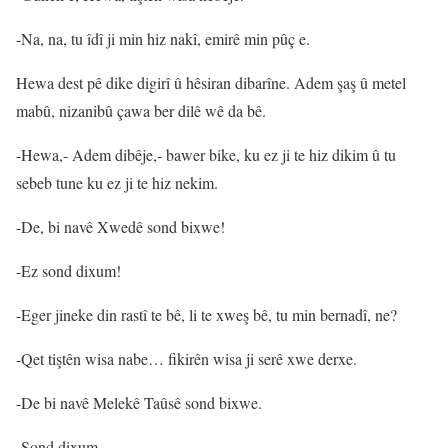
-Na, na, tu îdî ji min hiz nakî, emirê min pûç e.
Hewa dest pê dike digirî û hêsiran dibarîne. Adem şaş û metel
mabû, nizanibû çawa ber dilê wê da bê.
-Hewa,- Adem dibêje,- bawer bike, ku ez ji te hiz dikim û tu
sebeb tune ku ez ji te hiz nekim.
-De, bi navê Xwedê sond bixwe!
-Ez sond dixum!
-Eger jineke din rastî te bê, li te xweş bê, tu min bernadî, ne?
-Qet tiştên wisa nabe… fikirên wisa ji serê xwe derxe.
-De bi navê Melekê Taûsê sond bixwe.
-Sond dixum.