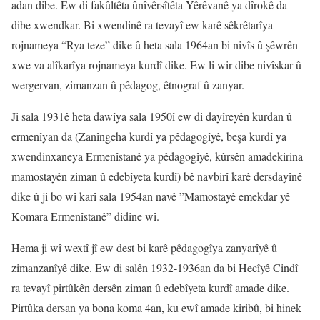
adan dibe. Ew di fakûltêta ûnîvêrsîtêta Yêrêvanê ya dîrokê da
dibe xwendkar. Bi xwendinê ra tevayî ew karê sêkrêtarîya
rojnameya “Rya teze” dike û heta sala 1964an bi nivîs û şêwrên
xwe va alîkarîya rojnameya kurdî dike. Ew li wir dibe nivîskar û
wergervan, zimanzan û pêdagog, êtnograf û zanyar.
Ji sala 1931ê heta dawîya sala 1950î ew di dayîreyên kurdan û
ermenîyan da (Zanîngeha kurdî ya pêdagogîyê, beşa kurdî ya
xwendinxaneya Ermenîstanê ya pêdagogîyê, kûrsên amadekirina
mamostayên ziman û edebîyeta kurdî) bê navbirî karê dersdayînê
dike û ji bo wî karî sala 1954an navê ”Mamostayê emekdar yê
Komara Ermenîstanê” didine wî.
Hema ji wî wextî jî ew dest bi karê pêdagogîya zanyarîyê û
zimanzanîyê dike. Ew di salên 1932-1936an da bi Hecîyê Cindî
ra tevayî pirtûkên dersên ziman û edebîyeta kurdî amade dike.
Pirtûka dersan ya bona koma 4an, ku ewî amade kiribû, bi hinek