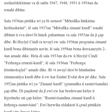
serdazêdekirinan va di salên 1947, 1948, 1951 û 1954an da
ronahî dibîne.
Sala 1936an pirtûka wî ya bi sernavê ”Mêtodîka hînkirina
herfnaskirinê”, lê sala 1937an ”Mêtodîka zimanê kurdî” ronahî
dibînin û eva dawî bi hinek guhartinan va sala 1953an da jî çap
dibe. Bi Hecîyê Cindî ra tevayî ew sala 1936an programa zimanê
kurdî bona dibistanên navîn, lê sala 1958an bona dersxaneyên 2-
4an amade dike. Hela di sala 1933an da ew û Hecîyê Cindî
”Ferhenga ermenî-kurdî”, lê sala 1936an ”Ferhenga
têrmînologîyê” amade dike. Bi vî awayî dest bi hîmdanîna
zimanzanîya kurdî dibe û ew kar Emînê Evdal dest pê dike. Sala
1952an pirtûka wî ya ”Zimanê kurdî” (gramatîka û rastnivîsandin)
çap dibe. Di paşdemê da jî ewî ew kar berdewam kirîye û
lêgerîneke nû çap kirîye: ”Rastnivîsandina zimanê kurdî û
ferhenga rastnivîsînê”. Ewî herwiha rêdaktorî li çend pirtûkên
kurdî yên dersan kirîye.