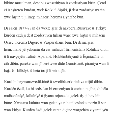
bikine musulman, dest bi xweserîtîyan û zordestîyan kirin. Çend
êl û eşîretên kurdan, wek Rojkî û Sîpikî, ji dest zordarîyê warên
xwe hîştin û ji Îraqê mihacirî herêma Eyntabê bûn.
Di salên 1877-78an da wextê şerê di navbera Rûsîyayê û Tirkîyê
kurdên êzdî ji dest zordestîyên tirkan warê xwe hîştin û mihacirî
Qersê, herêma Dîgorê û Vaspûrakanê bûn. Di dema şerê
hemcihanê yê yekemîn da ew mihacirî Ermenîstana Rohilatê dibin
û li navçeyên Talînê, Aparanê, Hoktêmbêryanê û Êçmîazînê bi
cîh dibin, pareke wan jî berê xwe dide Gurcistanê, piranîya wan li
bajarê Tbîlîsîyê, û heta îro jî li wir dijîn.
Kurd bi heywanxwedîkirinê û xwelîbêcerkirinê va mijûl dibin.
Kurdên êzdî, ku bi sedsalan bi ermenîyan û ereban ra jîne, di hêla
malhebûnîyê, kûltûrîyê û jîyana rojane da gelek tişt ji hev hîn
bûne. Xwesma kûltûra wan gelan ya ruhanî tesîreke mezin li ser
wan kirîye. Kurdên êzdî gelek caran diçine wargehên ziyaretî yên