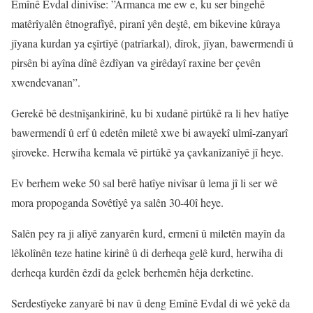
Emînê Evdal dinivîse: ”Armanca me ew e, ku ser bingehê
matêrîyalên êtnografîyê, piranî yên deştê, em bikevine kûraya
jîyana kurdan ya eşîrtîyê (patrîarkal), dîrok, jîyan, bawermendî û
pirsên bi ayîna dînê êzdîyan va girêdayî raxine ber çevên
xwendevanan”.
Gerekê bê destnîşankirinê, ku bi xudanê pirtûkê ra li hev hatîye
bawermendî û erf û edetên miletê xwe bi awayekî ulmî-zanyarî
şiroveke. Herwiha kemala vê pirtûkê ya çavkanîzanîyê jî heye.
Ev berhem weke 50 sal berê hatîye nivîsar û lema jî li ser wê
mora propoganda Sovêtîyê ya salên 30-40î heye.
Salên pey ra ji alîyê zanyarên kurd, ermenî û miletên mayîn da
lêkolînên teze hatine kirinê û di derheqa gelê kurd, herwiha di
derheqa kurdên êzdî da gelek berhemên hêja derketine.
Serdestîyeke zanyarê bi nav û deng Emînê Evdal di wê yekê da