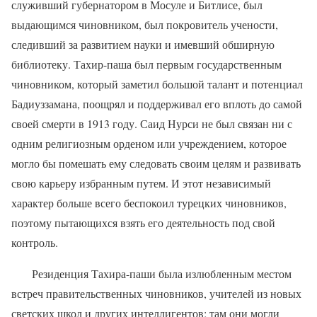
служивший губернатором в Мосуле и Битлисе, был
выдающимся чиновником, был покровитель учености,
следивший за развитием науки и имевший обширную
библиотеку. Тахир-паша был первым государственным
чиновником, который заметил большой талант и потенциал
Бадиуззамана, поощрял и поддерживал его вплоть до самой
своей смерти в 1913 году. Саид Нурси не был связан ни с
одним религиозным орденом или учреждением, которое
могло бы помешать ему следовать своим целям и развивать
свою карьеру избранным путем. И этот независимый
характер больше всего беспокоил турецких чиновников,
поэтому пытающихся взять его деятельность под свой
контроль.
Резиденция Тахира-паши была излюбленным местом
встреч правительственных чиновников, учителей из новых
светских школ и других интеллигентов; там они могли