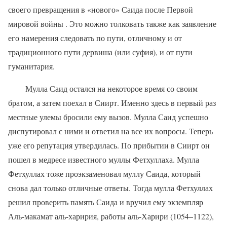
своего превращения в «нового» Саида после Первой
мировой войны . Это можно толковать также как заявление
его намерения следовать по пути, отличному и от
традиционного пути дервиша (или суфия), и от пути
гуманитария.
Мулла Саид остался на некоторое время со своим
братом, а затем поехал в Сиирт. Именно здесь в первый раз
местные улемы бросили ему вызов. Мулла Саид успешно
диспутировал с ними и ответил на все их вопросы. Теперь
уже его репутация утвердилась. По прибытии в Сиирт он
пошел в медресе известного муллы Фетхуллаха. Мулла
Фетхуллах тоже проэкзаменовал муллу Саида, который
снова дал только отличные ответы. Тогда мулла Фетхуллах
решил проверить память Саида и вручил ему экземпляр
Аль-макамат аль-харирия, работы аль-Харири (1054–1122),