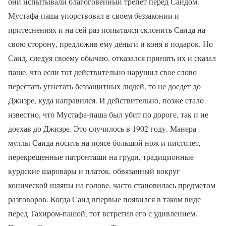
они испытывали благоговейный трепет перед Саидом.
Мустафа-паша упорствовал в своем беззаконии и
притеснениях и на сей раз попытался склонить Саида на
свою сторону, предложив ему деньги и коня в подарок. Но
Саид, следуя своему обычаю, отказался принять их и сказал
паше, что если тот действительно нарушил свое слово
перестать угнетать беззащитных людей, то не доедет до
Джизре, куда направился. И действительно, позже стало
известно, что Мустафа-паша был убит по дороге, так и не
доехав до Джизре. Это случилось в 1902 году. Манера
муллы Саида носить на поясе большой нож и пистолет,
перекрещенные патронташи на груди, традиционные
курдские шаровары и платок, обвязанный вокруг
конической шляпы на голове, часто становилась предметом
разговоров. Когда Саид впервые появился в таком виде
перед Тахиром-пашой, тот встретил его с удивлением.