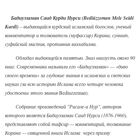
Бадиуззаман Саид Курди Нурси (
Bed
îû
zzeman
Mele
Se
î
d
ê
Kurd
î)
– выдающийся курдский исламский богослов, ученый
комментатор и толкователь (муфассир) Корана, суннит,
суфийский мистик, противник ваххабизма.
Обладал выдающейся памятью. Знал наизусть около 90
книг. Современники называли его «Бадиуззаман» — «диво
своего времени» за глубокие знания в исламских и светских
науках (за всю историю Ислама всего четыре человека
удостоены этого звания
Bediuzzeman
).
Собрание произведений "Рисале-и Нур", автором
которого является Бадиуззаман Саид Нурси (1876-1960),
представляют собой тафсир — комментарий, толкование
Корана — священной книги Ислама
через призму