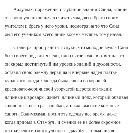
Абдуллах, пораженный глубиной знаний Саида, втайне
от своих учеников начал считать младшего брата своим
учителем и брать у него уроки, несмотря на то что Саид
был его учеником всего лишь восемь месяцев тому назад.
Стали распространяться слухи, что молодой мулла Саид
был своего рода дитя вели, или святое чудо, в ответ на это
он скрыл достигнутый им уровень знаний и духовности,
оставил свою одежду дервиша и впервые надел платье
курдского вождя. Одежда была сшита из хорошей
красновато-коричневой узорчатой шерстяной ткани:
длинные шаровары, жилет, длинный пояс, который обвивал
талию несколько раз, тюрбан, а также высокие кожаные
сапоги. Бадиуззаман носил эту одежду все время, даже
когда прибыл в Стамбул , и сменил ее на более скромное
платье религиозного ученого – джуббу – только после