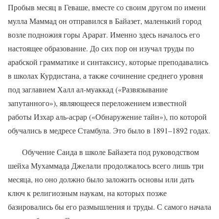
Пробыв месяц в Геваше, вместе со своим другом по имени
мулла Маммад он отправился в Байазет, маленький город
возле подножия горы Арарат. Именно здесь началось его
настоящее образование. До сих пор он изучал труды по
арабской грамматике и синтаксису, которые преподавались
в школах Курдистана, а также сочинение среднего уровня
под заглавием Халл ал-муаккад («Развязывание
запутанного»), являющееся переложением известной
работы Изхар аль-асрар («Обнаружение тайн»), по которой
обучались в медресе Стамбула. Это было в 1891–1892 годах.
Обучение Саида в школе Байазета под руководством
шейха Мухаммада Джелали продолжалось всего лишь три
месяца, но оно должно было заложить основы или дать
ключ к религиозным наукам, на которых позже
базировались бы его размышления и труды. С самого начала