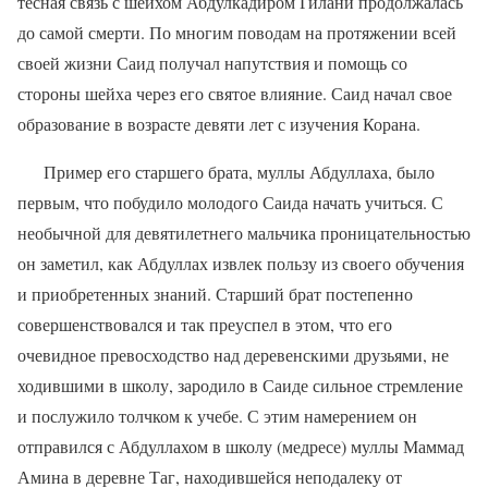
тесная связь с шейхом Абдулкадиром Гилани продолжалась
до самой смерти. По многим поводам на протяжении всей
своей жизни Саид получал напутствия и помощь со
стороны шейха через его святое влияние. Саид начал свое
образование в возрасте девяти лет с изучения Корана.
Пример его старшего брата, муллы Абдуллаха, было
первым, что побудило молодого Саида начать учиться. С
необычной для девятилетнего мальчика проницательностью
он заметил, как Абдуллах извлек пользу из своего обучения
и приобретенных знаний. Старший брат постепенно
совершенствовался и так преуспел в этом, что его
очевидное превосходство над деревенскими друзьями, не
ходившими в школу, зародило в Саиде сильное стремление
и послужило толчком к учебе. С этим намерением он
отправился с Абдуллахом в школу (медресе) муллы Маммад
Амина в деревне Таг, находившейся неподалеку от