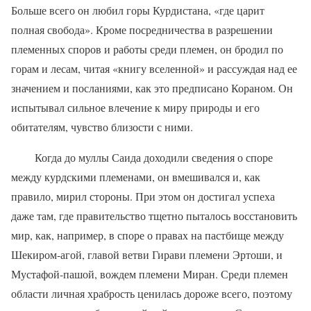
Больше всего он любил горы Курдистана, «где царит
полная свобода». Кроме посредничества в разрешении
племенных споров и работы среди племен, он бродил по
горам и лесам, читая «книгу вселенной» и рассуждая над ее
значением и посланиями, как это предписано Кораном. Он
испытывал сильное влечение к миру природы и его
обитателям, чувство близости с ними.
Когда до муллы Саида доходили сведения о споре
между курдскими племенами, он вмешивался и, как
правило, мирил стороны. При этом он достигал успеха
даже там, где правительство тщетно пыталось восстановить
мир, как, например, в споре о правах на пастбище между
Шекиром-агой, главой ветви Гирави племени Эртоши, и
Мустафой-пашой, вождем племени Миран. Среди племен
области личная храбрость ценилась дороже всего, поэтому