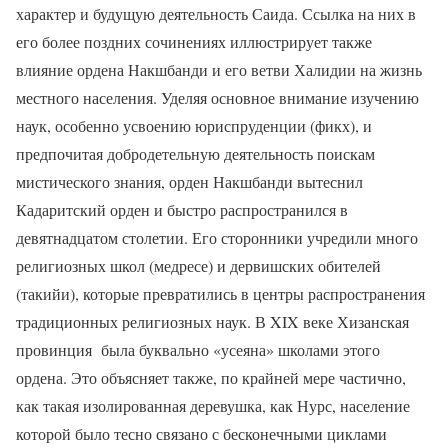
характер и будущую деятельность Саида. Ссылка на них в
его более поздних сочинениях иллюстрирует также
влияние ордена Накшбанди и его ветви Халидии на жизнь
местного населения. Уделяя основное внимание изучению
наук, особенно усвоению юриспруденции (фикх), и
предпочитая добродетельную деятельность поискам
мистического знания, орден Накшбанди вытеснил
Кадаритский орден и быстро распространился в
девятнадцатом столетии. Его сторонники учредили много
религиозных школ (медресе) и дервишских обителей
(такийи), которые превратились в центры распространения
традиционных религиозных наук. В
XIX
веке Хизанская
провинция
была буквально «усеяна» школами этого
ордена. Это объясняет также, по крайней мере частично,
как такая изолированная деревушка, как Нурс, население
которой было тесно связано с бесконечными циклами