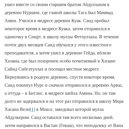
ушел вместе со своим старшим братом Абдуллахом в
деревню Нуршин, где главой школы Тага был Маммад
Амин. Учился в медресе деревни Куак. Саид пробыл
некоторое время в медресе Куака, затем отправился в
одиночку в Сиирт, в школу муллы Фетхуллаха. В течение
почти двух месяцев Саид обучался у этого известного
преподавателя, а затем ушел в деревню Гейда, вблизи
Хизана, где был похоронен особо почитаемый в Хизане
Сайид Сибгатуллах и посещал местное медресе.
Вернувшись в родную деревню, спустя некоторе время,
Саид покинул Нурс и сначала отправился в деревню Арвас,
а оттуда – в Битлис, в медресе шейха Амина. Но, он там
долго не задержался и на этот раз отправился в школу Мира
Хасана Вели
[1]
в Моксе, заведовал которой мулла
Абдулкерим. Саид оставался там всего несколько дней,
затем направился в Вастан (Геваш), что неподалеку от Вана.