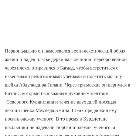
Первоначально он намеревался вести аскетический образ
жизни и надев платье дервиша с овчиной, переброшенной
через плечо, отправился в Багдад, чтобы встретиться с
известными религиозными учеными и посетить могилу
шейха Абдулкадира Гилани. Через три месяца он вернулся в
Битлис, который был важным духовным центром
Северного Курдистана и течение двух дней посещал
лекции шейха Мехмеда Эмина. Шейх предложил ему
носить одежду ученого. В то время в Курдистане
школьники не надевали тюрбан и одежды ученого, а
получали их только при вручении дипломов (иджазет).