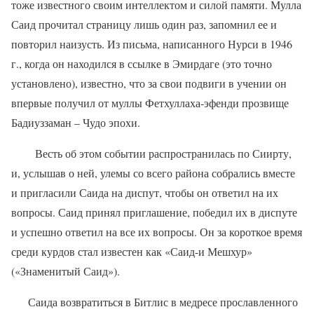
тоже известного своим интеллектом и силой памяти. Мулла
Саид прочитал страницу лишь один раз, запомнил ее и
повторил наизусть. Из письма, написанного Нурси в 1946
г., когда он находился в ссылке в Эмирдаге (это точно
установлено), известно, что за свои подвиги в учении он
впервые получил от муллы Фетхуллаха-эфенди прозвище
Бадиуззаман – Чудо эпохи.
Весть об этом событии распространилась по Сиирту,
и, услышав о ней, улемы со всего района собрались вместе
и пригласили Саида на диспут, чтобы он ответил на их
вопросы. Саид принял приглашение, победил их в диспуте
и успешно ответил на все их вопросы. Он за короткое время
среди курдов стал известен как «Саид-и Мешхур»
(«Знаменитый Саид»).
Саида возвратиться в Битлис в медресе прославленного