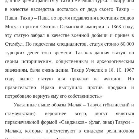
данное время хранится у Тахир Узчелика турка. Тахиру она
в качестве наследства досталось от деда своего Тахир –
Паши. Тахир – Паша во время подавления восстания езидов
Мосула против Султана Османской империи в 1868 году,
эту статую забрал в качестве военной добычи и привез в
Стамбул. По подсчетам специалистов, статуя стоило 60.000
турецких денег того времени. Так как данная статуя, по
своим историческим, общественным и археологическим
значениям, была очень ценна. Тахир Узчелик в 18. 10. 1967
году вынес статую для продажи на аукцион. Но
правительство Ирака выступило против продажи и
потребовало вернуть ему его собственность.»
Указанные выше образы Малак – Тавуса (тбилисский и
стамбульский), вероятнее всего, могут являться
первоначальной формой «Санджаков» (флаг, знак) Тавуси –
Малака, которые присутствуют в езидском религиозном