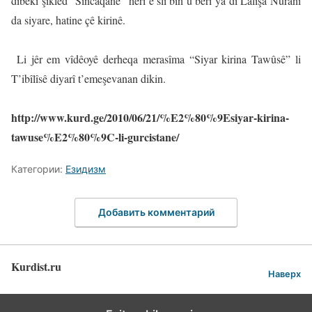
dibekî şiklêd “Sincaqane” herî e’slî bin û berî ya di Lalişa Nûranî
da siyare, hatine çê kirinê.
Li jêr em vîdêoyê derheqa merasîma “Siyar kirina Tawûsê” li
T’ibîlîsê diyarî t’emeşevanan dikin.
http://www.kurd.ge/2010/06/21/%E2%80%9Esiyar-kirina-
tawuse%E2%80%9C-li-gurcistane/
Категории:
Езидизм
Добавить комментарий
Kurdist.ru
Наверх