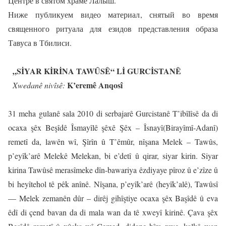
Центре в святом храме Лалыш.
Ниже публикуем видео материал, снятый во время
священного ритуала для езидов представления образа
Тавуса в Тбилиси.
„SİYAR KİRİNA TAWÛSÊ“ Lİ GURCİSTANÊ
K’eremê Anqosî
Xwedanê nivîsê:
31 meha gulanê sala 2010 di serbajarê Gurcistanê T’ibîlîsê da di
ocaxa şêx Beşîdê Îsmayîlê şêxê Şêx – Îsnayî(Birayîmî-Adanî)
remetî da, lawên wî, Şîrîn û T’êmûr, nîşana Melek – Tawûs,
p’eyîk’arê Melekê Melekan, bi e’detî û qirar, siyar kirin. Siyar
kirina Tawûsê merasîmeke dîn-bawariya êzdiyaye pîroz û e’zîze û
bi heyîtehol tê pêk anînê. Nîşana, p’eyîk’arê (heyîk’alê), Tawûsî
— Melek zemanên dûr – dirêj gihîştiye ocaxa şêx Başîdê û eva
êdî di çend bavan da di mala wan da tê xweyî kirinê. Çava şêx