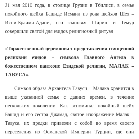
31 мая 2010 года, в столице Грузии в Тбилиси, в семье
покойного шейха Башиде Исмаил из рода шейхов Шех –
Исни-Браими-Адани, его сыновья Ширин и Темур
совершили святой для езидов религиозный ритуал
«Торжественный церемониал представления священной
реликвии езидов – символа Главного Ангела в
божественном пантеоне Езидской религии, МАЛАК –
ТАВУСА».
Символ образа Архангела Тавуси – Малака хранится в
выше указанной семье с давних времен, в течение
нескольких поколении. Как вспоминал покойный шейх
Башид и его сестра Джамад, святое изображение Малак –
Тавуса, их предки привезли с собой во время своего
переселения из Османской Империи Турции, где они