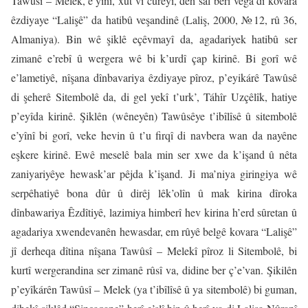
Tawûsî – Melek, e’yînî, xût vî cûreyî, deh sal berî vêga di kovara
êzdiyaye “Lalişê” da hatibû veşandinê (Laliş, 2000, №12, rû 36,
Almaniya). Bin wê şiklê eçêvmayî da, agadariyek hatibû ser
zimanê e’rebî û wergera wê bi k’urdî çap kirinê. Bi gorî wê
e’lametiyê, nîşana dînbavariya êzdiyaye pîroz, p’eyikárê Tawûsê
di şeherê Sitembolê da, di gel yekî t’urk’, Táhîr Uzçêlîk, hatiye
p’eyîda kirinê. Şiklên (wêneyên) Tawûsêye t’ibîlîsê û sitembolê
e’yînî bi gorî, veke hevin û t’u firqî di navbera wan da nayêne
eşkere kirinê. Ewê meselê bala min ser xwe da k’işand û nêta
zaniyariyêye hewask’ar pêjda k’işand. Ji ma’niya giringiya wê
serpêhatiyê bona dûr û dirêj lêk’olîn û mak kirina dîroka
dînbawariya Êzdîtiyê, lazimiya himberî hev kirina h’erd sûretan û
agadariya xwendevanên hewasdar, em rûyê belgê kovara “Lalişê”
jî derheqa dîtina nîşana Tawûsî – Melekî pîroz li Sitembolê, bi
kurtî wergerandina ser zimanê rûsî va, didine ber ç’e’van. Şikilên
p’eyîkárên Tawûsî – Melek (ya t’ibîlîsê û ya sitembolê) bi guman,