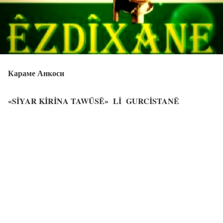
Караме Анкоси
«SİYAR KİRİNA TAWÛSÊ
»
Lİ GURCİSTANÊ