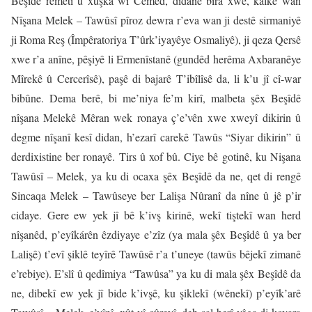
Beşîdê remetî û xûşka wî Cemed, didane bîra xwe, kalkê wan
Nîşana Melek – Tawûsî pîroz dewra r’eva wan ji destê sirmaniyê
ji Roma Reş (Împêratoriya T’ûrk’iyayêye Osmaliyê), ji qeza Qersê
xwe r’a anîne, pêşiyê li Ermenîstanê (gundêd herêma Axbaranêye
Mîrekê û Cercerîsê), paşê di bajarê T’ibîlîsê da, li k’u jî cî-war
bibûne. Dema berê, bi me’niya fe’m kirî, malbeta şêx Beşîdê
nîşana Melekê Mêran wek ronaya ç’e’vên xwe xweyî dikirin û
degme nîşanî kesî didan, h’ezarî carekê Tawûs “Siyar dikirin” û
derdixistine ber ronayê. Tirs û xof bû. Ciye bê gotinê, ku Nişana
Tawûsî – Melek, ya ku di ocaxa şêx Beşîdê da ne, qet di rengê
Sincaqa Melek – Tawûseye ber Lalişa Nûranî da nîne û jê p’ir
cidaye. Gere ew yek jî bê k’ivş kirinê, wekî tiştekî wan herd
nîşanêd, p’eyîkárên êzdiyaye e’zîz (ya mala şêx Beşîdê û ya ber
Lalişê) t’evî şiklê teyîrê Tawûsê r’a t’uneye (tawûs bêjekî zimanê
e’rebiye). E’slî û qedîmiya “Tawûsa” ya ku di mala şêx Beşîdê da
ne, dibekî ew yek jî bide k’ivşê, ku şiklekî (wênekî) p’eyîk’arê