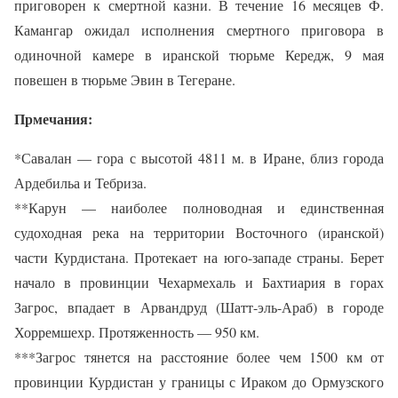
приговорен к смертной казни. В течение 16 месяцев Ф.
Камангар ожидал исполнения смертного приговора в
одиночной камере в иранской тюрьме Кередж, 9 мая
повешен в тюрьме Эвин в Тегеране.
Прмечания:
*Савалан — гора с высотой 4811 м. в Иране, близ города
Ардебильа и Тебриза.
**Карун — наиболее полноводная и единственная
судоходная река на территории Восточного (иранской)
части Курдистана. Протекает на юго-западе страны. Берет
начало в провинции Чехармехаль и Бахтиария в горах
Загрос, впадает в Арвандруд (Шатт-эль-Араб) в городе
Хорремшехр. Протяженность — 950 км.
***Загрос тянется на расстояние более чем 1500 км от
провинции Курдистан у границы с Ираком до Ормузского