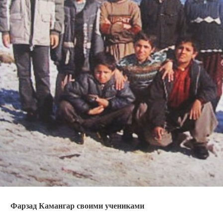
Фарзад Камангар своими учениками