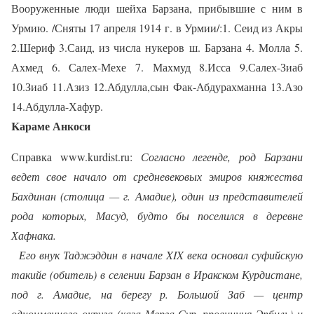
Вооруженные люди шейха Барзана, прибывшие с ним в
Урмию. /Сняты 17 апреля 1914 г. в Урмии/:1. Сеид из Акры
2.Шериф 3.Саид, из числа нукеров ш. Барзана 4. Молла 5.
Ахмед 6. Салех-Мехе 7. Махмуд 8.Исса 9.Салех-Зиаб
10.Зиаб 11.Азиз 12.Абдулла,сын Фак-Абдурахманна 13.Азо
14.Абдулла-Хафур.
Kараме Анкоси
Справка www.kurdist.ru:
Согласно легенде, род Барзани
ведет свое начало от средневековых эмиров княжества
Бахдинан (столица — г. Амадие), один из представителей
рода которых, Масуд, будто бы поселился в деревне
Хафнака.
Его внук Таджэддин в начале XIX века основал суфийскую
такийе (обитель) в селении Барзан в Иракском Курдистане,
под г. Амадие, на берегу р. Большой Заб — центр
одноименного округа (каза Мерга-Сур, провинция Эрбиль) и