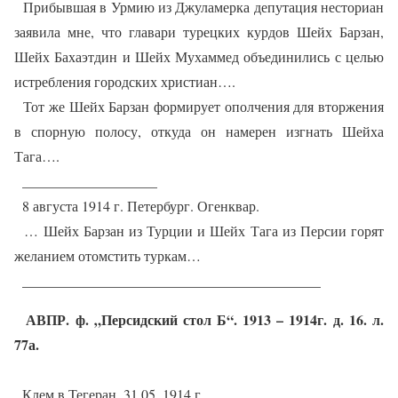
Прибывшая в Урмию из Джуламерка депутация несториан
заявила мне, что главари турецких курдов Шейх Барзан,
Шейх Бахаэтдин и Шейх Мухаммед объединились с целью
истребления городских христиан….
Тот же Шейх Барзан формирует ополчения для вторжения
в спорную полосу, откуда он намерен изгнать Шейха
Тага….
___________________
8 августа 1914 г. Петербург. Огенквар.
… Шейх Барзан из Турции и Шейх Тага из Персии горят
желанием отомстить туркам…
__________________________________________
АВПР. ф. „Персидский стол Б“. 1913 – 1914г. д. 16. л.
77а.
Клем в Тегеран. 31.05. 1914 г.