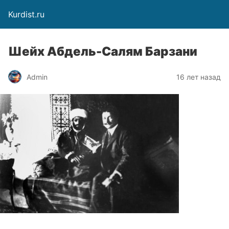
Kurdist.ru
Шейх Абдель-Салям Барзани
Admin
16 лет назад