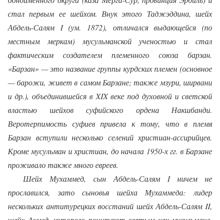
стал первым ее шейхом. Внук этого Таджэддина, шейх
Абдель-Салям I (ум. 1872), отличался выдающейся (по
местным меркам) мусульманской ученостью и стал
фактическим создателем племенного союза барзан.
«Барзан» — это название группы курдских племен (основное
— барожи, живет в самом Барзане; также мзури, ширвани
и др.), объединившейся в XIX веке под духовной и светской
властью шейхов суфийского ордена Накшбанди.
Веротерпимость суфиев привела к тому, что в племя
Барзан вступили несколько селений христиан-ассирийцев.
Кроме мусульман и христиан, до начала 1950-х гг. в Барзане
проживало также много евреев.
Шейх Мухаммед, сын Абдель-Салям I ничем не
прославился, зато сыновья шейха Мухаммеда: лидер
нескольких антитурецких восстаний шейх Абдель-Салям II,
шейх Ахмед, которого почитают святым как мусульмане,