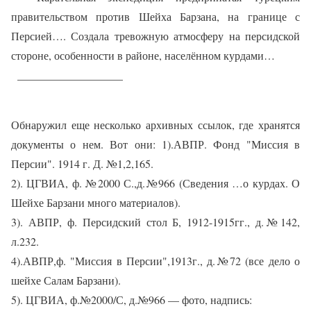
правительством против Шейха Барзана, на границе с
Персией…. Создала тревожную атмосферу на персидской
стороне, особенности в районе, населённом курдами…
___________________
Обнаружил еще несколько архивных ссылок, где хранятся
документы о нем. Вот они: 1).АВПР. Фонд "Миссия в
Персии". 1914 г. Д. №1,2,165.
2). ЦГВИА, ф. №2000 С.,д.№966 (Сведения …о курдах. О
Шейхе Барзани много материалов).
3). АВПР, ф. Персидский стол Б, 1912-1915гг., д.№142,
л.232.
4).АВПР,ф. "Миссия в Персии",1913г., д.№72 (все дело о
шейхе Салам Барзани).
5). ЦГВИА, ф.№2000/С, д.№966 — фото, надпись: