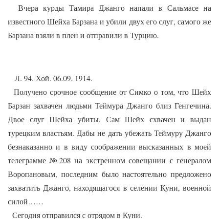
Вчера курды Тамира Джанго напали в Сальмасе на
известного Шейха Барзана и убили двух его слуг, самого же
Барзана взяли в плен и отправили в Турцию.
Л. 94. Хой. 06.09. 1914.
Получено срочное сообщение от Симко о том, что Шейх
Барзан захвачен людьми Теймура Джанго близ Генгечина.
Двое слуг Шейха убиты. Сам Шейх схвачен и выдан
турецким властьям. Дабы не дать убежать Теймуру Джанго
безнаказанно и в виду соображении высказанных в моей
телеграмме №208 на экстренном совещании с генералом
Воропановым, последним было настоятельно предложено
захватить Джанго, находящагося в селении Куни, военной
силой……
Сегодня отправился с отрядом в Куни.