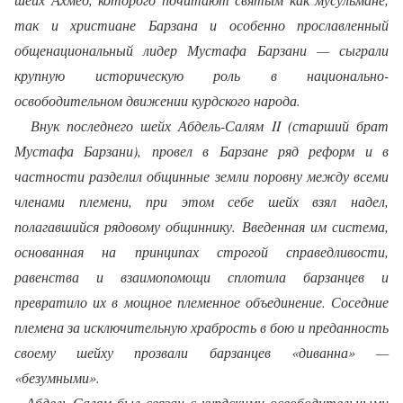
так и христиане Барзана и особенно прославленный
общенациональный лидер Мустафа Барзани — сыграли
крупную историческую роль в национально-
освободительном движении курдского народа.
Внук последнего шейх Абдель-Салям II (старший брат
Мустафа Барзани), провел в Барзане ряд реформ и в
частности разделил общинные земли поровну между всеми
членами племени, при этом себе шейх взял надел,
полагавшийся рядовому общиннику. Введенная им система,
основанная на принципах строгой справедливости,
равенства и взаимопомощи сплотила барзанцев и
превратило их в мощное племенное объединение. Соседние
племена за исключительную храбрость в бою и преданность
своему шейху прозвали барзанцев «диванна» —
«безумными».
Абдель-Салям был связан с курдскими освободительными