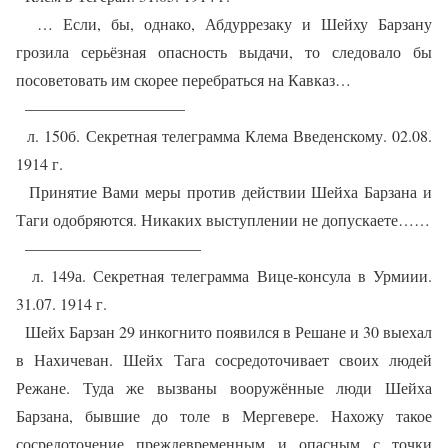
… Если, бы, однако, Абдуррезаку и Шейху Барзану
грозила серьёзная опасность выдачи, то следовало бы
посоветовать им скорее перебраться на Кавказ…
——————————
л. 150б. Секретная телеграмма Клема Введенскому. 02.08.
1914 г.
Принятие Вами меры против действии Шейха Барзана и
Таги одобряются. Никаких выступлении не допускаете……
———————————
л. 149а. Секретная телеграмма Вице-консула в Урмиии.
31.07. 1914 г.
Шейх Барзан 29 инкогнито появился в Решане и 30 выехал
в Нахичеван. Шейх Тага сосредоточивает своих людей
Режане. Туда же вызваны вооружённые люди Шейха
Барзана, бывшие до толе в Мергевере. Нахожу такое
сосредоточение преждевременным и опасным с точки