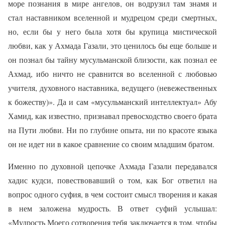
море познания в мире ангелов, он водрузил там знамя и
стал наставником вселенной и мудрецом среди смертных,
но, если бы у него была хотя бы крупица мистической
любви, как у Ахмада Газали, это ценилось бы еще больше и
он познал бы тайну мусульманской близости, как познал ее
Ахмад, ибо ничто не сравнится во вселенной с любовью
учителя, духовного наставника, ведущего (невежественных
к божеству)». Да и сам «мусульманский интеллектуал» Абу
Хамид, как известно, признавал превосходство своего брата
на Пути любви. Ни по глубине опыта, ни по красоте языка
он не идет ни в какое сравнение со своим младшим братом.
Именно по духовной цепочке Ахмада Газали передавался
хадис кудси, повествовавший о том, как Бог ответил на
вопрос одного суфия, в чем состоит смысл творения и какая
в нем заложена мудрость. В ответ суфий услышал:
«Мудрость Моего сотворения тебя заключается в том, чтобы