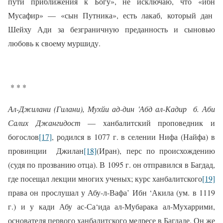
пути приближения к Богу», не исключаю, что «ибн
Мусафир» — «сын Путника», есть лакаб, который дан
Шейху Ади за безграничную преданность и сыновью
любовь к своему муршиду.
* * *
Ал-Джилани (Гилани), Мухйи ад-дин 'Абд ал-Кадир
б. Аби
Салих Джангидост
— ханбалитский проповедник и
богослов
[17]
, родился в 1077 г. в селении Нифа (Найфа) в
провинции
Джилан
[18]
(Иран), перс по происхождению
(судя по прозванию отца). В 1095 г. он отправился в Багдад,
где посещал лекции многих ученых; курс ханбалитского
[19]
права он прослушал у Абу-л-Вафа’ Ибн ‘Акила (ум. в 1119
г.) и у кади Абу ас-Са‘ида ал-Мубарака ал-Мухаррими,
основателя первого ханбалитского медресе в Багдаде. Он же