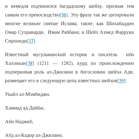
и немедля подчинился багдадскому шейху, признав тем
самым его превосходство
[36]
. Эту фразу так же цитировали
многие великие святые Ислама, такие, как Шихабаддин
Омар Сухраварди,
Имам Раббани, и Шейх Ахмед Фарруки
Сирхинди
[37]
.
Известный мусульманский историк и писатель
ибн
Халликан
[38]
(1211 — 1282), курд по происхождению
подчеркивая роль ал-Джилани в богословии шейха Ади,
размещает его в следующую цепь известных шейхов
[39]
:
Укайл ал-Мэмбиджи,
Хаммад ад-Даббас
,
Aби Наджиб,
Aбд ал-Кадир ал-Джилани,