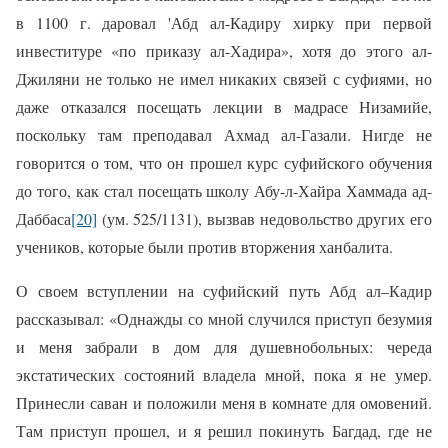
в 1100 г. даровал 'Абд ал-Кадиру
хирку при первой
инвеституре «по приказу ал-Хадира», хотя до этого ал-
Джиляни не только не имел никаких связей с суфиями, но
даже отказался посещать лекции в мадрасе Низамийе,
поскольку там преподавал Ахмад ал-Газали. Нигде не
говорится о том, что он
п
рошел курс суфийского обучения
до того, как стал посещать школу Абу-л-Хайра Хаммада ад-
Даббаса
[20]
(ум. 525/1131), вызвав недовольство других его
учеников, которые были против вторжения ханбалита.
О своем вступлении на суфийский путь Абд ал–Кадир
рассказывал: «Однажды со мной случился приступ безумия
и меня забрали в дом для душевнобольных: череда
экстатических состояний владела мной, пока я не умер.
Принесли саван и положили меня в комнате для омовений.
Там приступ прошел, и я решил покинуть Багдад, где не