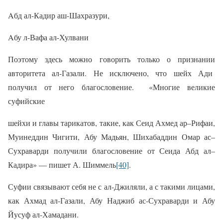
Aбд ал-Кадир аш-Шахразури,
Aбу л-Вафа ал-Хулвани
Поэтому здесь можно говорить только о признании
авторитета ал-Газали. Не исключено, что шейх Ади
получил от него благословение.
«Многие великие
суфийские
шейхи и главы тарикатов, такие, как Сеид Ахмед ар–Рифаи,
Муинеддин Чигити, Абу Мадьян, Шихабаддин Омар ас–
Сухраварди получили благословение от Сеида Абд ал–
Кадира» — пишет А. Шиммель
[40]
.
Суфии связывают себя не с ал-Джиляли, а с такими лицами,
как Ахмад ал-Газали, Абу Наджиб ас-Сухраварди и Абу
Йусуф ал-Хамадани.