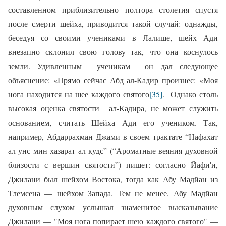
составленном приблизительно полтора столетия спустя
после смерти шейха, приводится такой случай:
однажды,
беседуя со своими учениками в Лалише, шейх Ади
внезапно склонил свою голову так, что она коснулось
земли. Удивленным
ученикам
он дал следующее
объяснение: «Прямо сейчас Абд ал-Кадир произнес: «Моя
нога находится на шее каждого святого
[35]
.
Однако столь
высокая оценка святости
ал-Кадира, не может служить
основанием, считать Шейха Ади его учеником. Так,
например, Абдаррахман Джами в своем трактате “Нафахат
ал-унс мин хазарат ал-кудс” (“Ароматные веяния духовной
близости с вершин святости”) пишет: согласно Йафи'и,
Джилани был шейхом Востока, тогда как Абу Мадйан из
Тлемсена — шейхом Запада. Тем не менее, Абу Мадйан
духовным слухом услышал знаменитое высказывание
Джилани — "Моя нога попирает шею каждого святого" —