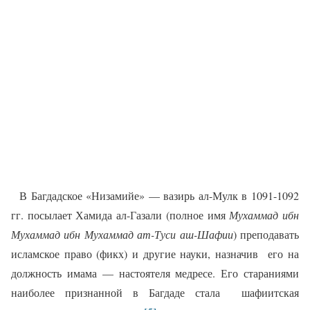
В Багдадское «Низамийе» — вазирь ал-Мулк в 1091-1092
гг. посылает Хамида ал-Газали (полное имя
Мухаммад ибн
Мухаммад ибн Мухаммад ат-Туси аш-Шафии
) преподавать
исламское право (фикх) и другие науки, назначив
его на
должность имама — настоятеля медресе.
Его стараниями
наиболее признанной в Багдаде стала
шафиитская