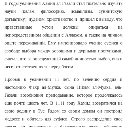
В годы уединения Хамид ал-Газали стал тщательно изучать
науки (калам, философию, исмаилизм, суннитскую
догматику), иудаизм, христианство и
пришёл к выводу, что
нравственные устои должны опираться на
непосредственном общении с Аллахом, а также на личном
опыте переживаний. Ему импонировало учение суфиев о
свободе выбора между хорошими и дурными поступками;
считал, что за определенный самой личностью выбор, она и
несет ответственность перед богом.
Пробыв в уединении 11 лет, по велению сердца и
настоянию Фахр ал-Мулка, сына Низам ал-Мулка, аль-
Газали возобновил преподавание, которое продолжалось
еще почти шесть лет. В 1111 году Хамид возвратился на
свою родину в Тус. Рядом со своим домом он построил
медресе и обитель для суфиев. Строго распределив свое
время, он преуспевал в богоугодных делах: обучении