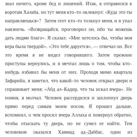
знал ничего, кроме бед и лишений. Итак, я отправился к
воротам Халаба, но тут меня кто–то окликнул: «Куда это ты
направляешься»?
Затем этот кто–то толкнул меня, и я упал
навзничь. «Возвращайся, проговорил он, ибо ты можешь
дать людям благо». Я сказал: «Мне хотелось бы, чтобы моя
вера была твердой». «Это тебе даруется», — отвечал он. Все
это время я не видел говорившего. Затем прежние
приступы вернулись, и я мечтал лишь о том, чтобы кто–
нибудь избавил бы меня от них. Проходя мимо квартала
Зафарийа, я заметил, что какой–то человек открыл двери и
спрашивает меня: «Абд ал–Кадир, что ты искал вчера». Не
помня, я молчал. Человек рассердился и захлопнул дверь
прямо перед самым моим носом. Я прошел дальше,
вспомнил, о чем просил вчера Аллаха и повернул обратно,
чтобы отыскать ту дверь, но не сумел ее найти. Тем
человеком оказался Хаммад ад–Даббас, один из