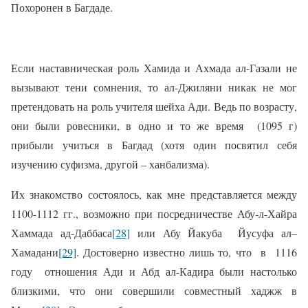
Похоронен в Багдаде.
Если наставническая роль Хамида и Ахмада ал-Газали не
вызывают тени сомнения, то ал-Джиляни никак не мог
претендовать на роль учителя шейха Ади. Ведь по возрасту,
они были ровесники, в одно и то же время
(1095 г)
прибыли учиться в Багдад (хотя один посвятил себя
изучению суфизма, другой – ханбализма).
Их знакомство состоялось, как мне представляется между
1100-1112 гг., возможно при посредничестве
Абу-л-Хайра
Хаммада ад-Даббаса
[28]
или Абу Йакуба
Йусуфа ал–
Хамадани
[29]
.
Достоверно известно лишь то, что
в
1116
году
отношения Ади и Абд ал-Кадира были настолько
близкими, что они совершили совместный хаджж в