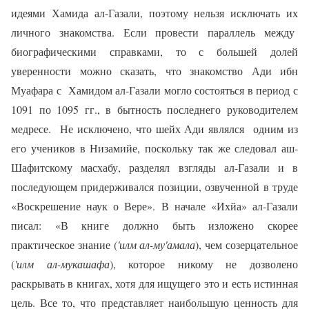
идеями Хамида ал-Газали, поэтому нельзя исключать их
личного знакомства. Если провести параллель между
биографическими справками, то с большей долей
уверенности можно сказать, что знакомство Ади ибн
Муафара с
Хамидом ал-Газали могло состояться в период с
1091 по 1095 гг., в бытность последнего руководителем
медресе.
Не исключено, что шейх Ади являлся
одним из
его учеников в Низамийе, поскольку так же следовал аш-
Шафитскому масхабу, разделял взгляды ал-Газали и в
последующем придерживался позиции, озвученной в труде
«Воскрешение наук о Вере».
В начале «Ихйа» ал-Газали
писал: «В книге должно быть изложено скорее
практическое знание (
'илм ал-му'амала
), чем созерцательное
(
'илм ал-мукашафа
), которое никому не дозволено
раскрывать в книгах, хотя для ищущего это и есть истинная
цель.
Все то, что представляет наибольшую ценность для