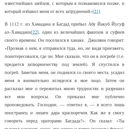
известнейших шейхов, с которым я познакомился позже, и
который избавил меня от всех затруднений»
[21]
.
В 1112 г. из Хамадана в Багдад прибыл Абу Йакуб Йусуф
ал–Хамадани
[22]
, один из величайших факихов и суфиев
своего времени. Он поселился в ханаке.
Джиляни говорит:
«Прознав о нем, я отправился туда, но, не видя приезжего,
поинтересовался, где он. Мне сказали, что он в погребе (т.е.
предается затворничеству под землей). Я спустился в
погреб. Заметив меня, он поднялся со своего места, усадил
меня и внимательно вгляделся в мое лицо. Затем он
рассказал мне о пережитых мною трудностях и разрешил
все мои вопросы. Он приказал мне публично
проповедовать. Господин, — ответил я, — я всего лишь
иностранец и лишен дара красноречия. Как же я смогу
говорить перед ораторами Багдада?». Он сказал: «Ты
выучил наизусть закон, его корни и ветви (разделы фикха),