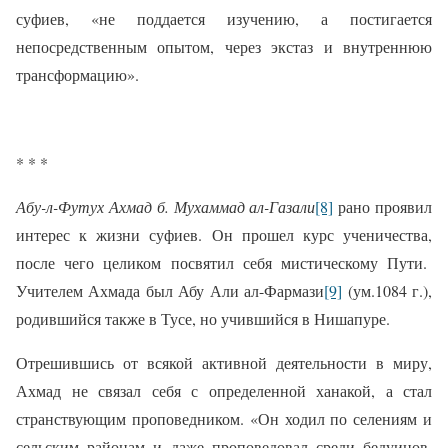
суфиев, «не поддается изучению, а постигается
непосредственным опытом, через экстаз и внутреннюю
трансформацию».
* * *
Абу-л-Футух Ахмад б. Мухаммад ал-Газали
[8]
рано проявил
интерес к жизни суфиев. Он прошел курс ученичества,
после чего целиком посвятил себя мистическому Пути.
Учителем Ахмада был
Абу Али ал-Фармази
[9]
(ум.1084 г.)
,
родившийся также в Тусе, но учившийся в Нишапуре.
Отрешившись от всякой активной деятельности в миру,
Ахмад не связал себя с определенной ханакой, а стал
странствующим проповедником.
«Он ходил по селениям и
сельским районам и даже проповедовал среди бедуинов,