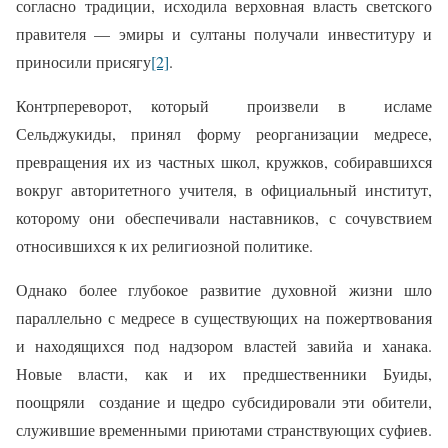
согласно традиции, исходила верховная власть светского
правителя — эмиры и султаны получали инвеституру и
приносили
присягу
[2]
.
Контрпереворот, который
произвели в исламе
Сельджукиды
, принял форму реорганизации медресе,
превращения их из частных школ, кружков, собиравшихся
вокруг авторитетного учителя, в официальный институт,
которому они обеспечивали наставников, с сочувствием
относившихся к их религиозной политике.
Однако более глубокое развитие духовной жизни шло
параллельно с медресе в существующих на пожертвования
и находящихся под надзором властей завийа и ханака.
Новые власти, как и их предшественники Буиды,
поощряли
создание и щедро субсидировали эти обители,
служившие временными приютами странствующих суфиев.