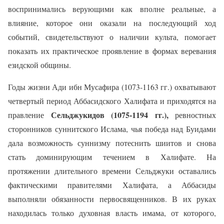
воспринимались верующими как вполне реальные, а
влияние,
которое
они оказали на последующий ход
событий, свидетельствуют о наличии культа, помогает
показать их практическое проявление в формах веревания
езидской общины.
Годы жизни Ади ибн Мусафира (1073-1163 гг.) охватывают
четвертый период Аббасидского Халифата и приходятся на
Сельджукидов (1075-1194 гг.)
,
правление
ревностных
сторонников суннитского Ислама, чья победа над Буидами
дала возможность суннизму потеснить шиитов и снова
стать доминирующим течением в Халифате. На
протяжении длительного времени Сельджуки оставались
фактическими правителями Халифата, а Аббасиды
выполняли обязанности первосвященников. В их руках
находилась только духовная власть имама, от которого,