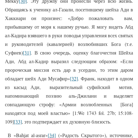
Мекку
[30]
. Эту дружбу они пронесли через всю жизнь.
Обращаясь к ученику ал-Газали, посетившему шейха Ади в
Хаккиари он произнес: «Добро пожаловать
вам,
прибывшему от моря к нашему ручью. Я могу видеть Абд
ал-Кадира взявшего в руки поводья управления всех святых
и руководителей (кавалерией) возлюбивших Бога (т.е.
Суфиев)
[31]
. В свою очередь, оценку благочестия Шейха
Ади, Абд ал-Кадир выразил следующим образом: «Если
пророческая миссия есть дар в усердии, то этим даром
обладает шейх Ади Мусафир»
[32]
. Франк, находит в одном
из касыд Ади,
выразительный суфийский
мотив,
напоминающий поэзию аль-Джилани и выделяет
совпадающую строфу:
«Армии возлюбленных
[Бога]
находятся под моей властью»
[1:
We
1743
fol
. 27
b
; 15:108-
109]
[33]
, это подтверждает их духовную близость.
В «
Bahjat al-asrar»
[34]
(«Радость Скрытого»), источнике,