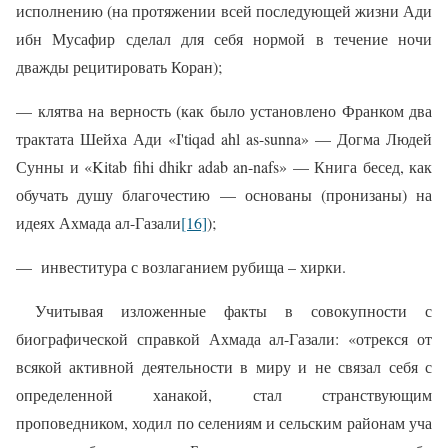
исполнению (на протяжении всей последующей жизни Ади
ибн Мусафир сделал для себя нормой в течение ночи
дважды рецитировать Коран);
— клятва на верность (как было установлено Франком два
трактата Шейха Ади «I'tiqad ahl as-sunna» — Догма Людей
Сунны и «Kitab fihi dhikr adab an-nafs»
— Книга бесед, как
обучать душу благочестию — основаны (пронизаны) на
идеях Ахмада ал-Газали
[16]
);
—
инвеститура с возлаганием рубища – хирки.
Учитывая изложенные факты в совокупности с
биографической справкой Ахмада ал-Газали: «отрекся от
всякой активной деятельности в миру и не связал себя с
определенной ханакой, стал странствующим
проповедником,
ходил по селениям и сельским районам уча