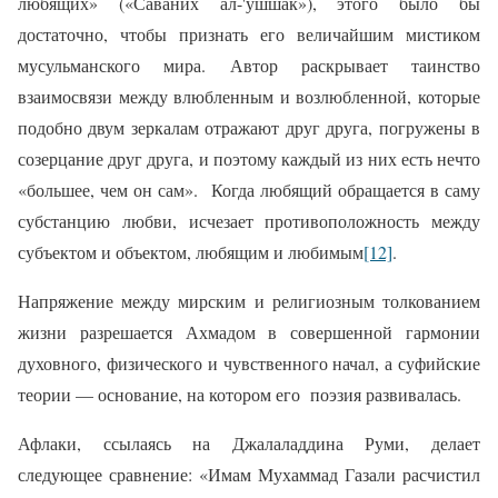
любящих» («Саваних ал-'ушшак»), этого было бы
достаточно, чтобы признать его величайшим мистиком
мусульманского мира. Автор раскрывает таинство
взаимосвязи между влюбленным и возлюбленной, которые
подобно двум зеркалам отражают друг друга, погружены в
созерцание друг друга, и поэтому каждый из них есть нечто
«большее, чем он сам».
Когда любящий обращается в саму
субстанцию любви, исчезает противоположность между
субъектом и объектом, любящим и любимым
[12]
.
Напряжение между мирским и религиозным толкованием
жизни разрешается Ахмадом в совершенной гармонии
духовного, физического и чувственного начал, а суфийские
теории — основание, на котором его
поэзия развивалась.
Афлаки, ссылаясь на Джалаладдина Руми, делает
следующее сравнение: «Имам Мухаммад Газали расчистил