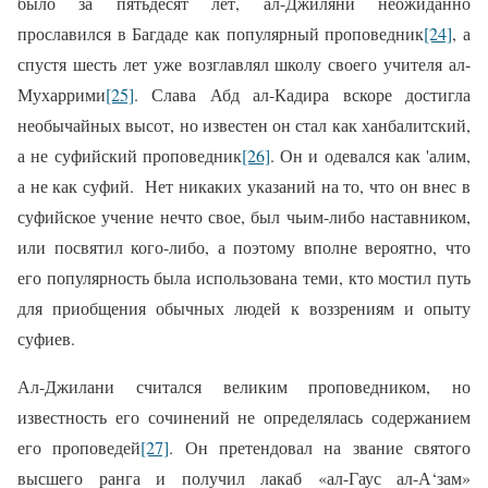
было за пятьдесят лет, ал-Джиляни неожиданно
прославился в Багдаде как популярный проповедник
[24]
, а
спустя шесть лет уже возглавлял школу своего учителя ал-
Мухаррими
[25]
. Слава Абд ал-Кадира вскоре достигла
необычайных высот, но известен он стал как ханбалитский,
а не суфийский проповедник
[26]
. Он и одевался как 'алим,
а не как суфий.
Нет никаких указаний на то, что он внес в
суфийское учение нечто свое,
был чьим-либо наставником,
или посвятил кого-либо,
а поэтому вполне вероятно, что
его популярность была использована теми, кто мостил путь
для приобщения обычных людей к воззрениям и опыту
суфиев.
Ал-Джилани
считался великим проповедником, но
известность его сочинений не определялась содержанием
его проповедей
[27]
. Он
претендовал на звание святого
высшего ранга и получил лакаб «ал-Гаус ал-А‘зам»