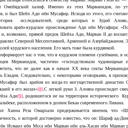
й Омейядский халиф. Именно из этих Mapванидов, по ут
в, и был Шейх Ади ибн Мусафир. Исходя из этого, его считаю
егория
исследователей, среди которых и Зураб Алоян
твовать арабо-курдское происхождение Ади ибн Мусафира: «П
 и, возможно, прямой предок Шейха Ади, Марван II до восшест
управлял Северной Месопотамией, Арменией и Азербайджаном. 
олей курдского населения. Его мать тоже была курдянкой.
нформирует нас о том, что в курдском племени cулеймани, в о
нцев Мерванидов, частично «господствовали чудовищные е
метить, что не далее как в начале ХХ века секты Мерванидо
ь Езидия. Следовательно, с некоторыми оговорками, я прихож
Мусафир был арабом из когда-то могущественной династии О
кшей в его жилах»
[8]
.
С легкой руки З. Алояна происходит сме
ейха Ади
[9]
, родившегося не на территории исторического
Ку
аальбеке, расположенном в долине Бекаа современного Ливана.
лог Ханна Реза Омархали придерживается мнения, что «
ичность, о которой достоверно известно, что он: Шараф ад-Ди
бн Исмаил ибн Муса ибн Марван ибн аль-Хасан ибн Марван р