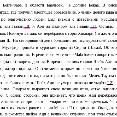
 Бейт-Фаре, в области Баальбек,
в долине Бекаа.
В юнош
агдад, где получил блестящее образование.
Ученик целого ряда
 по благочестию людей.
Был знаком с известными мусульма
: аль-Газали
[10]
и Абд ал-Кадиром аль-Гилани
[11]
. Оставил 
ыд. Покинув Багдад, он перебрался в горы Хакиари (то же, что и
рван
I
I.
На сегодняшний день большинство исследователей скло
Мусафир пришёл в курдские горы из Сирии (Шама). Об этом
иозная традиция.
В религиозном гимне «Mala bava» говорится:
 (начал) творить деяния
.
В представлениях езидов Шейх Ади не
форматор езидизма. Он считается вторым по значению божество
енда, не имея ни отца, ни матери, он был послан Мелек-Таузом
от не сбился с пути. Шейх Ади не умер и никогда не умрёт»
[12]
.
анна
Омархали выражает свою позицию ясно, четко, однозна
ию.
С одной стороны, она признает, что шейх Ади перебралс
 есть является пришлым — «варягом», но в то же время как бы
о на этих землях ранее правил Марван
II
(из династии Омеядских
ть знакомства шейха Ади с великими суфиями, при этом отмеч