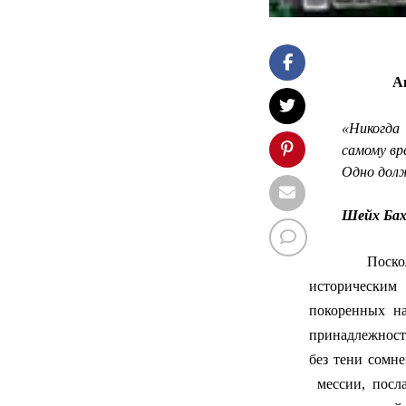
Ав
«Никогда
самому вр
Одно дол
Шейх Бах
Поско
историческим
покоренных на
принадлежнос
без тени сомне
мессии, посл