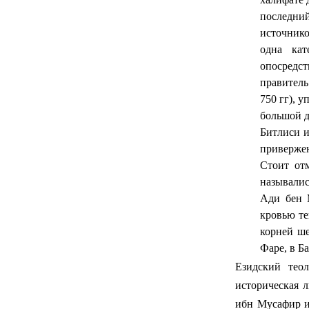
последни
источнико
одна кат
опосредс
правитель
750 гг), 
большой д
Битлиси и
приверже
Стоит от
называлис
Ади бен 
кровью те
корней ш
Фаре, в Б
Езидский тео
историческая л
ибн Мусафир и