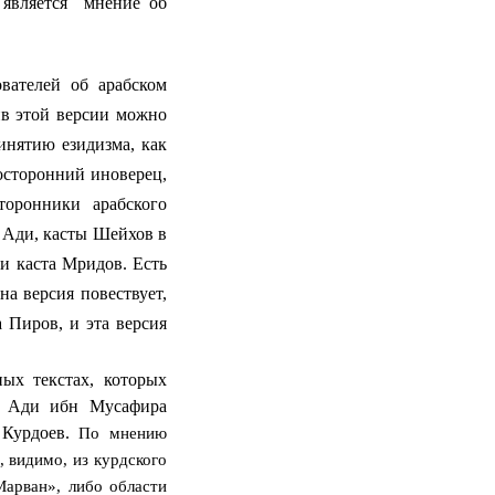
является
мнение об
вателей об арабском
ив этой версии можно
инятию езидизма, как
посторонний иноверец,
торонники арабского
 Ади, касты Шейхов в
 и каста Мридов. Есть
на версия повествует,
 Пиров, и эта версия
х текстах, которых
я Ади ибн Мусафира
 Курдоев.
По мнению
, видимо, из курдского
Марван», либо области