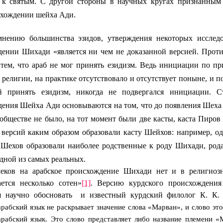
к святым.
С другой стороны в научных кругах признанным 
схождении шейха Ади.
мнению большинства эзидов, утверждения некоторых исследо
ении Шихади «является ни чем не доказанной версией. Прот
 тем, что араб не мог принять езидизм. Ведь инициации по пр
в религии, на практике отсутствовало и отсутствует поныне, и 
 принять езидизм, никогда не подвергался инициации. С
ения Шейха Ади основываются на том, что до появления Шеха
обществе не было, на тот момент были две касты, каста Пиров
 версий каким образом образовали касту Шейхов: например, од
 Шехов образовали наиболее родственные к роду Шихади, рода
 одной из самых реальных.
на арабское происхождение Шихади нет и в религиозны
ется несколько сотен»
[1]
.
Версию курдского происхождени
я научно обосновать
и известный курдский филолог К. К.
рабский язык не раскрывает значе­ние слова «Марван», и слово это
арабский язык. Это слово представляет либо название племени «