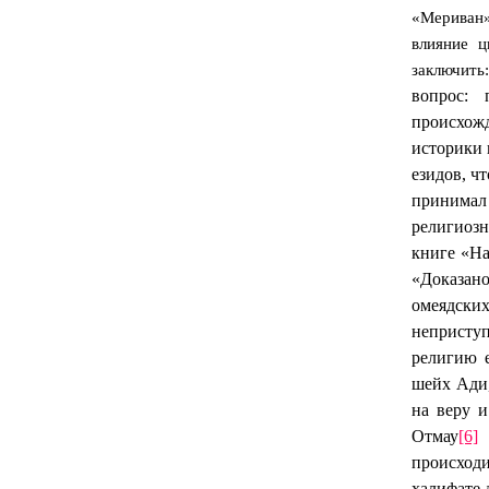
«Мериван
влияние ц
заключит
вопрос:
происхож
историки 
езидов, ч
принимал
религиоз
книге «На
«Доказан
омеядских
неприступ
религию е
шейх Ади,
на веру 
Отмау
[6]
происход
халифате 