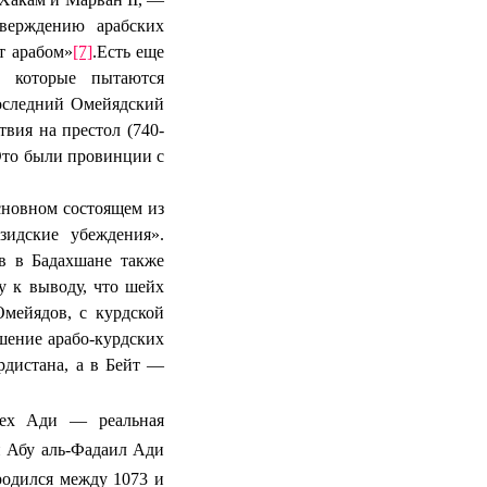
верждению арабских
т арабом»
[7]
.
Есть еще
, которые пытаются
оследний Омейядский
вия на престол (740-
Это были провинции с
сновном состоящем из
зидские убеждения».
в в Бадахшане также
у к выводу, что шейх
мейядов, с курдской
шение арабо-курдских
рдистана, а в Бейт —
Шех Ади — реальная
н Абу аль-Фадаил Ади
одился между 1073 и