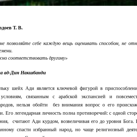
доев Т. В.
 не позволяйте себе каждую вещь оценивать
способом,
не от
емени.
жно соответствовать другому»
а ад-Дин Накшбанди
льку шейх Ади является ключевой фигурой в приспособлен
 условиям, связанным с арабской экспансией и повсемес
родов, нельзя обойти
без внимания вопрос о его происхож
ти.
Его легендарная личность полна противоречий
: с одной сто
ния,
считают Ади курдом, возвеличивая его до
уровня Бога.
анному спасти избранный народ, но чаще религиозный деят