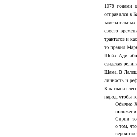
1078 годами в
отправился в Б
замечательных
своего времени
трактатов и кас
то правил Ма
Шейх Ади ибн 
езидская религ
Шама. В Лалеше
личность и ре
Как гласит лег
народ, чтобы т
Обычно Х
положен
Сирии, то
о том, чт
вероятнос