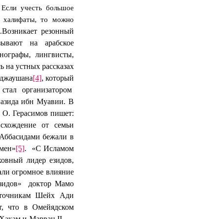
 Если учесть большое
й халифаты, то можно
Возникает резонный
.
зывают на арабское
тнографы, лингвисты,
ь на устных рассказах
ьджаушана
[4]
,
который
 стал организатором
азида ибн Муавии.
В
 О. Герасимов пишет:
исхождение от семьи
Аббасидами бежали в
емен»
[5]
.
«С Исламом
ховный лидер езидов,
али огромное влияние
зидов»
доктор Мамо
сточникам Шейх Ади
т, что в Омейядском
Хакам и Марван II, —