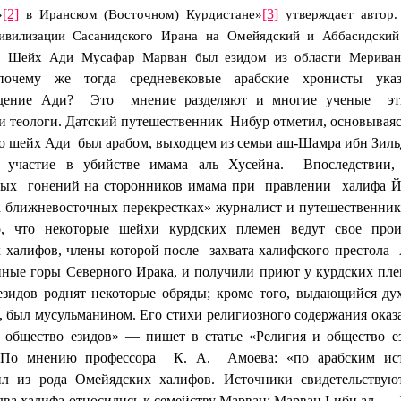
[2]
[3]
»
в Иранском (Восточном) Кур­дистане»
утверждает автор.
ивилизации Сасанидс­кого Ирана на Омейядский и Аббасидски
ь: Шейх Ади Мусафар Марван был езидом из области Мериван
почему же тогда средневековые арабские хронисты ука
дение Ади?
Это
мнение разделяют и многие ученые
э
и теологи. Датский путешественник
Нибур отметил, основываяс
то шейх Ади
был арабом, выходцем из семьи аш-Шамра ибн
Зил
 участие в убийстве имама аль Хусейна.
Впоследствии,
ных
гонений на сторонников имама при
правлении
халифа Й
 ближневосточных перекрестках» журналист и путешественник
о, что некоторые шейхи курдских племен ведут свое про
 халифов, члены которой после
захвата халифского престола
ные горы Северного Ирака, и получили приют у курдских пл
зидов роднят некоторые обряды; кроме того, выдающийся ду
 был мусульманином. Его стихи религиозного содержания оказ
и общество езидов» — пишет в статье «Религия и общество е
По мнению профессора
К. А.
Амоева: «по арабским и
ил из рода Омейядских халифов. Источники свидетельствую
два халифа относились к семейству Марван: Марван I ибн ал
— 