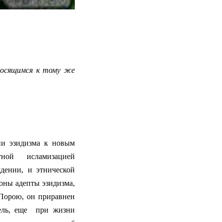
носящимся к тому же
ии эзидизма к новым
тной
исламизацией
дении, и этнической
роны адепты эзидизма,
 Порою, он приравнен
ель, еще
при жизни