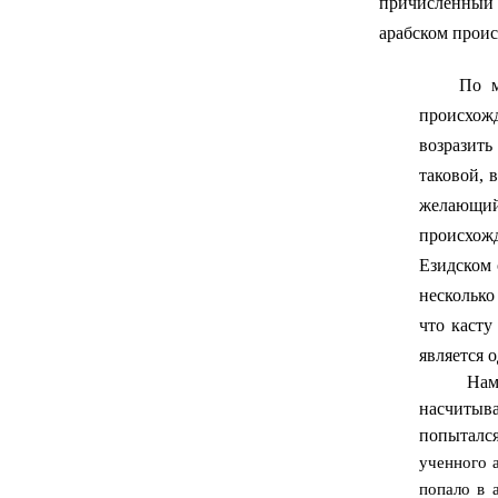
причисленный 
арабском прои
По
происхожд
возразить
таковой, 
желающий
происхожд
Езидском 
несколько
что касту
является
Намеков 
насчитыва
попыталс
ученного а
попало в 