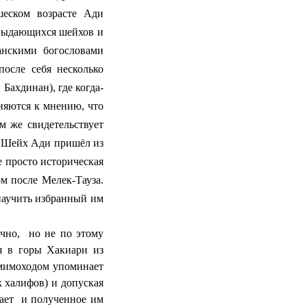
еском возрасте Ади
 выдающихся шейхов и
нскими богословами
после себя несколько
 Бахдинан), где когда-
няются к мнению, что
 же свидетельствует
 «Шейх Ади пришёл из
 просто историческая
м после Мелек-Тауза.
 научить избранный им
чно,
но не по этому
я в горы Хакиари из
 мимоходом упоминает
 халифов) и допуская
ает
и полученное им