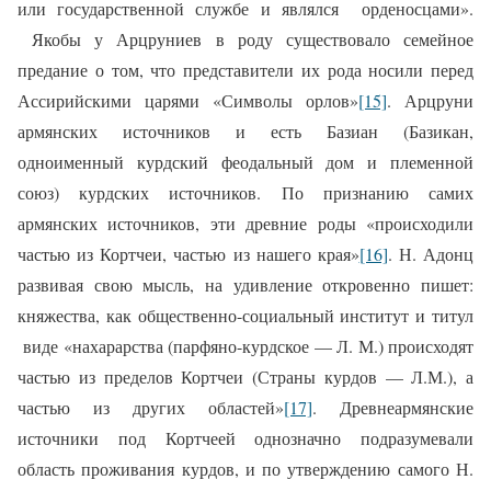
или государственной службе и являлся
орденосцами».
Якобы у Арцруниев в роду существовало семейное
предание о том, что представители их рода носили перед
Ассирийскими царями «Символы орлов»
[15]
. Арцруни
армянских источников и есть Базиан (Базикан,
одноименный курдский феодальный дом и племенной
союз) курдских источников. По признанию самих
армянских источников, эти древние роды «происходили
частью из Кортчеи, частью из нашего края»
[16]
. Н. Адонц
развивая свою мысль, на удивление откровенно пишет:
княжества, как общественно-социальный институт и титул
виде «нахарарства (парфяно-курдское — Л. М.) происходят
частью из пределов Кортчеи (Страны курдов — Л.М.), а
частью из других областей»
[17]
. Древнеармянские
источники под Кортчеей однозначно подразумевали
область проживания курдов, и по утверждению самого Н.