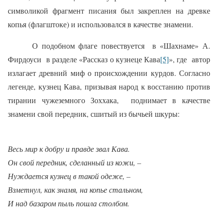
символикой фрагмент писания был закреплен на древке
копья (флагштоке) и использовался в качестве знамени.
О подобном флаге повествуется
в «Шахнаме» А.
Фирдоуси
в разделе «Рассказ о кузнеце Кава
[5]
», где
автор
излагает древний миф о происхождении курдов. Согласно
легенде, кузнец Кава, призывая народ к восстанию против
тирании чужеземного Зоххака,
поднимает в качестве
знамени свой передник, сшитый из бычьей шкуры:
Весь мир к добру и правде звал Кава.
Он свой передник, сделанный из кожи, –
Нуждается кузнец в такой одеже, –
Взметнул, как знамя, на копье стальном,
И над базаром пыль пошла столбом.