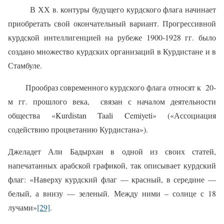
В ХХ в. контуры будущего курдского флага начинает
приобретать свой окончательный вариант. Прогрессивной
курдской интеллигенцией на рубеже 1900-1928 гг. было
создано множество курдских организаций в Курдистане и в
Стамбуле.
Прообраз современного курдского флага относят к
20-
м гг. прошлого века,
связан с началом деятельности
общества «Kurdistan Taali Cemiyeti» («Ассоциация
содействию процветанию Курдистана»).
Джеладет Али Бадырхан в одной из своих статей,
напечатанных арабской графикой, так описывает курдский
флаг: «Наверху курдский флаг — красный, в середине —
белый, а внизу — зеленый. Между ними – солнце с 18
лучами»
[29]
.