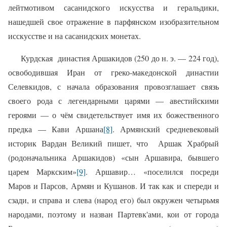
лейтмотивом сасанидского искусства и геральдики,
нашедшей свое отражение в парфянском изобразительном
исскусстве и на сасанидских монетах.
Курдская
династия Аршакидов (250 до н. э. — 224 год),
освободившая Иран от греко-македонской династии
Селевкидов, с начала образования провозглашает связь
своего рода с легендарными царями — авестийскими
героями — о чём свидетельствует имя их божественного
предка — Кави Аршана
[8]
. Армянский средневековый
историк Вардан Великий пишет, что
Аршак Храбрый
(родоначальника Аршакидов) «сын Аршавира, бывшего
царем Маркским»
[9]
. Аршавир… «поселился посреди
Маров и Парсов, Армян и Кушанов. И так как и спереди и
сзади, и справа и слева (народ его) был окружен четырьмя
народами, поэтому и назван Партевк'ами, кои от города