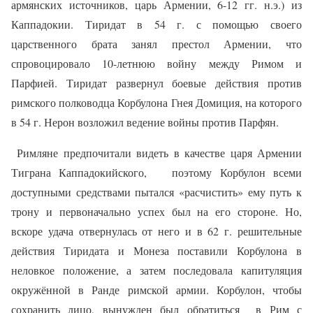
армянских источников, царь Армении, 6-12 гг. н.э.) из
Каппадокии. Тиридат в 54 г. с помощью своего
царственного брата занял престол Армении, что
спровоцировало 10-летнюю войну между Римом и
Парфией. Тиридат развернул боевые действия против
римского полководца Корбулона Гнея Домиция, на которого
в 54 г. Нерон возложил ведение войны против Парфян.
Римляне предпочитали видеть в качестве царя Армении
Тиграна Каппадокийского,
поэтому Корбулон всеми
доступными средствами пытался «расчистить» ему путь к
трону и первоначально успех был на его стороне. Но,
вскоре удача отвернулась от него и в 62 г. решительные
действия Тиридата и Монеза поставили Корбулона в
неловкое положение, а затем последовала капитуляция
окружённой в Ранде римской армии. Корбулон, чтобы
сохранить лицо, вынужден был обратиться
в Рим с