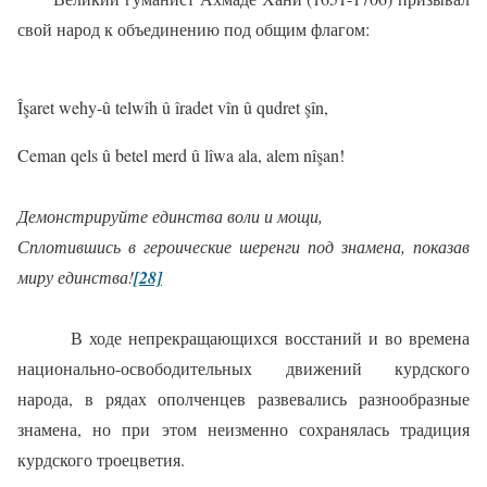
свой народ к объединению под общим флагом:
Îş
aret
wehy
-û
telw
î
h
û î
radet
v
î
n
û
qudret
şî
n
,
Ceman qels û betel merd û lîwa ala, alem nîşan!
Демонстрируйте единства воли и мощи,
Сплотившись в героические шеренги под знамена, показав
миру единства!
[28]
В ходе непрекращающихся восстаний и во времена
национально-освободительных движений курдского
народа, в рядах ополченцев развевались разнообразные
знамена, но при этом неизменно сохранялась традиция
курдского троецветия.