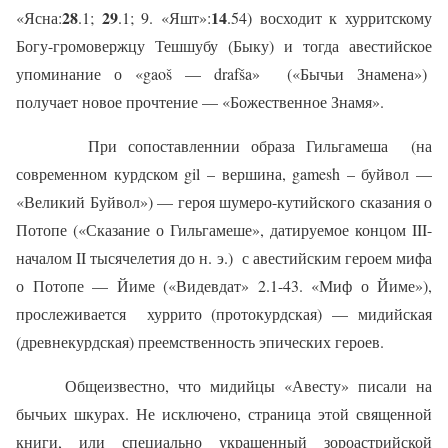
28
29
14
«Ясна:
.1;
.1; 9. «Яшт»:
.54) восходит к хурритскому
Богу-громовержцу Тешшубу (Быку) и тогда авестийское
упоминание о «gaoš — drafša»
(«Бычьи Знамена»)
получает новое прочтение — «Божественное Знамя».
При сопоставленнии образа Гильгамеша
(на
современном курдском
gil
– вершина,
gamesh
– буйвол —
«Великий Буйвол») — героя шумеро-кутийского сказания о
Потопе («Сказание о Гильгамеше», датируемое концом III-
началом
II
тысячелетия до н. э.)
с авестийским героем мифа
о Потопе — Йиме («Видевдат» 2.1-43. «Миф о Йиме»),
прослеживается
хуррито (протокурдская) — мидийская
(древнекурдская) преемственность эпических героев.
Общеизвестно, что мидийцы «Авесту» писали на
бычьих шкурах. Не исключено, страница этой священной
книги, или специально украшенный зороастрийской