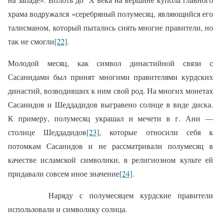
храма водружался «серебряный полумесяц, являющийся его
талисманом, который пытались снять многие правители, но
так не смогли
[22]
.
Молодой месяц, как символ династийной связи с
Сасанидами был принят многими правителями курдских
династий, возводивших к ним свой род. На многих монетах
Сасанидов и Шеддадидов выгравено солнце в виде диска.
К примеру, полумесяц украшал и мечети в г. Ани —
столице Шеддадидов
[23]
, которые относили себя к
потомкам Сасанидов и не рассматривали полумесяц в
качестве исламской символики, в религиозном культе ей
придавали совсем иное значение
[24]
.
Наряду с полумесяцем курдские правители
использовали и символику солнца.