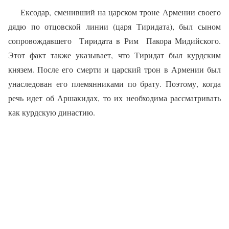
Ексодар, сменивший на царском троне Армении своего
дядю по отцовской линии (царя Тиридата), был сыном
сопровождавшего
Тиридата в Рим
Пакора Мидийског
о
.
Этот факт также указывает, что Тиридат был курдским
князем. После его смерти и царский трон в Армении был
унаследован его племянниками по брату. Поэтому, когда
речь идет об Аршакидах, то их необходима рассматривать
как курдскую династию.