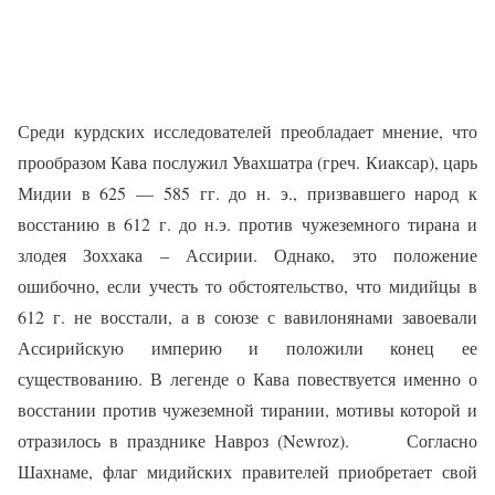
Среди курдских исследователей преобладает мнение, что
прообразом Кава послужил Увахшатра (греч. Киаксар), царь
Мидии в 625 — 585 гг. до н. э., призвавшего народ к
восстанию в 612 г. до н.э. против чужеземного тирана и
злодея Зоххака – Ассирии. Однако, это положение
ошибочно, если учесть то обстоятельство, что мидийцы в
612 г. не восстали, а в союзе с вавилонянами завоевали
Ассирийскую империю и положили конец ее
существованию. В легенде о Кава повествуется именно о
восстании против чужеземной тирании, мотивы которой и
отразилось в празднике Навроз (
Newroz
).
Согласно
Шахнаме, флаг мидийских правителей приобретает свой