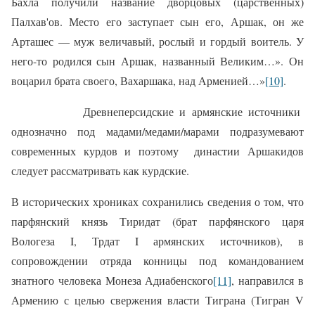
Бахла получили название дворцовых (царственных)
Палхав'ов. Место его заступает сын его, Аршак, он же
Арташес — муж величавый, рослый и гордый воитель. У
него-то родился сын Аршак, названный Великим…». Он
воцарил брата своего, Вахаршака, над Арменией…»
[10]
.
Древнеперсидские и армянские источники
однозначно под мадами/медами/марами подразумевают
современных курдов и поэтому
династии Аршакидов
следует рассматривать как курдские.
В исторических хрониках сохранились сведения о том, что
парфянский князь Тиридат (брат парфянского царя
Вологеза I, Трдат
I
армянских источников), в
сопровождении отряда конницы под командованием
знатного человека Монеза Адиабенского
[11]
, направился в
Армению с целью свержения власти Тиграна (Тигран V