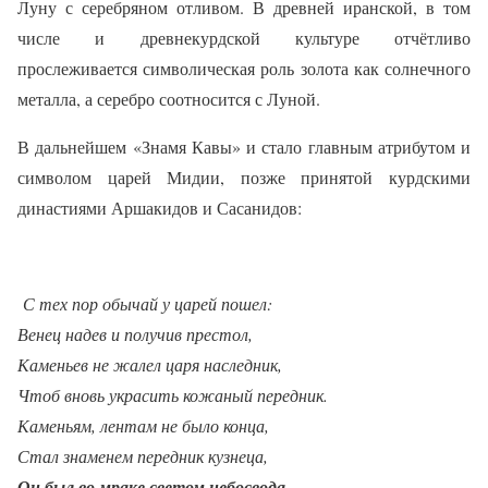
Луну с серебряном отливом. В древней иранской, в том
числе и древнекурдской культуре отчётливо
прослеживается символическая роль золота как солнечного
металла, а серебро соотносится с Луной.
В дальнейшем «Знамя Кавы» и стало главным атрибутом и
символом царей Мидии, позже принятой курдскими
династиями Аршакидов и Сасанидов:
С тех пор обычай у царей пошел:
Венец надев и получив престол,
Каменьев не жалел царя наследник,
Чтоб вновь украсить кожаный передник.
Каменьям, лентам не было конца,
Стал знаменем передник кузнеца,
Он был во мраке светом небосвода
,