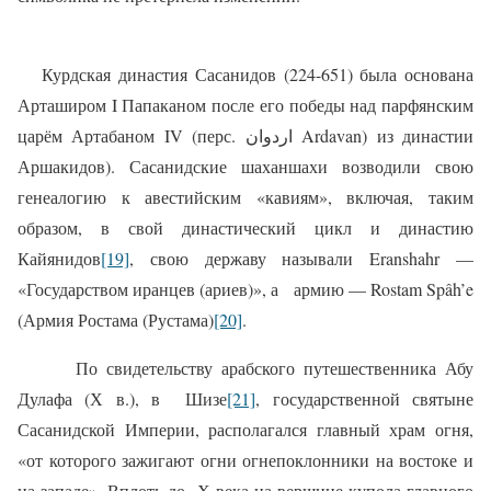
Курдская династия Сасанидов (224-651) была основана
Арташиром I Папаканом после его победы над парфянским
царём Артабаном IV (перс. اردوان Ardavan) из династии
Аршакидов). Сасанидские шаханшахи возводили свою
генеалогию к авестийским «кавиям», включая, таким
образом, в свой династический цикл и династию
Кайянидов
[19]
, свою державу называли Eranshahr —
«Государством иранцев (ариев)», а
армию — Rostam Spâh’e
(Армия Ростама (Рустама)
[20]
.
По свидетельству арабского путешественника Абу
Дулафа (Х в.), в
Шизе
[21]
, государственной святыне
Сасанидской Империи, располагался главный храм огня,
«от которого зажигают огни огнепоклонники на востоке и
на западе». Вплоть до
Х века на вершине купола главного