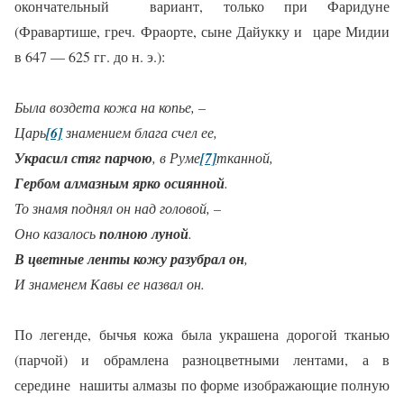
окончательный
вариант, только при Фаридуне
(Фравартише, греч. Фраорте, сыне Дайукку и
царе Мидии
в 647 — 625 гг. до н. э.):
Была воздета кожа на копье, –
Царь
[6]
знамением блага счел ее,
Украсил стяг парчою
, в Руме
[7]
тканной,
Гербом алмазным ярко осиянной
.
То знамя поднял он над головой, –
Оно казалось
полною луной
.
В цветные ленты кожу разубрал он
,
И знаменем Кавы ее назвал он.
По легенде, бычья кожа была украшена дорогой тканью
(парчой) и обрамлена разноцветными лентами, а в
середине
нашиты алмазы по форме изображающие полную