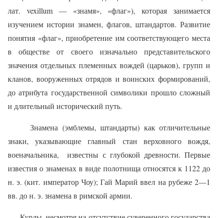
лат. vexillum — «знамя», «флаг»), которая занимается
изучением истории знамен, флагов, штандартов. Развитие
понятия «флаг», приобретение им соответствующего места
в обществе от своего изначально представительского
значения отдельных племенных вождей (царьков), групп и
кланов, вооруженных отрядов и воинских формирований,
до атрибута государственной символики прошло сложный
и длительный исторический путь.
Знамена (эмблемы, штандарты) как отличительные
знаки, указывающие главный стан верховного вождя,
военачальника,
известны с глубокой древности. Первые
известия о знаменах в виде полотнища относятся к 1122 до
н. э. (кит. император Чоу); Гай Марий ввел на рубеже 2—1
вв. до н. э. знамена в римской армии.
Курды, несмотря на отсутствие суверенного государства