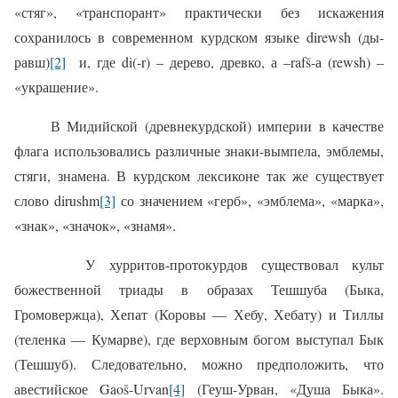
«стяг», «транспорант» практически без искажения
сохранилось в современном курдском языке
direwsh
(ды-
равш)
[2]
и, где
di
(-
r
) – дерево, древко, а –rafš-а (
rewsh
) –
«украшение».
В Мидийской (древнекурдской) империи в качестве
флага использовались различные знаки-вымпела, эмблемы,
стяги, знамена. В курдском лексиконе так же существует
слово
dirushm
[3]
со значением «герб», «эмблема», «марка»,
«знак», «значок», «знамя».
У хурритов-протокурдов существовал культ
божественной триады в образах Тешшуба (Быка,
Громовержца), Хепат (Коровы — Хебу, Хебату) и Тиллы
(теленка — Кумарве), где верховным богом выступал Бык
(Тешшуб). Следовательно, можно предположить, что
авестийское
G
aoš-
Urvan
[4]
(Геуш-Урван, «Душа Быка».