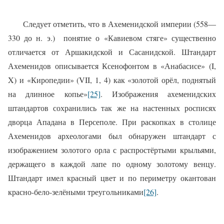
Следует отметить, что в Ахеменидской империи (558—
330 до н. э.)
понятие о «Кавиевом стяге» существенно
отличается от Аршакидской и Сасанидской. Штандарт
Ахеменидов описывается Ксенофонтом в «Анабасисе» (I,
X) и «Киропедии» (VII, 1, 4) как «золотой орёл, поднятый
на длинное копье»
[25]
. Изображения ахеменидских
штандартов сохранились так же на настенных росписях
дворца Ападана в Персеполе. При раскопках в столице
Ахеменидов археологами был обнаружен штандарт с
изображением золотого орла с распростёртыми крыльями,
держащего в каждой лапе по одному золотому венцу.
Штандарт имел красный цвет и по периметру окантован
красно-бело-зелёными треугольниками
[26]
.