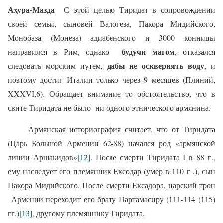
Ахура-Мазда
С этой целью Тиридат в сопровождении
своей семьи, сыновей Валогеза, Пакора Мидийского,
Монобаза (Монеза) адиабенского и 3000 конницы
будучи магом
направился в Рим, однако
, отказался
дабы не осквернять воду
следовать морским путем,
, и
поэтому достиг Италии только через 9 месяцев (Плиний,
XXXVI,6). Обращает внимание то обстоятельство, что в
свите Тиридата не было
ни одного этнического армянина.
Армянская историография считает, что от Тиридата
(Царь Большой Армении 62-88) начался род «армянской
линии Аршакидов»
[12]
. После смерти Тиридата
I
в 88 г.,
ему наследует его племянник Ексодар (умер в 110 г .), сын
Пакора Мидийского. После смерти Ексадора, царский трон
Армении переходит его брату Партамасиру (111-114 (115)
гг.)
[13]
, другому племяннику Тиридата.