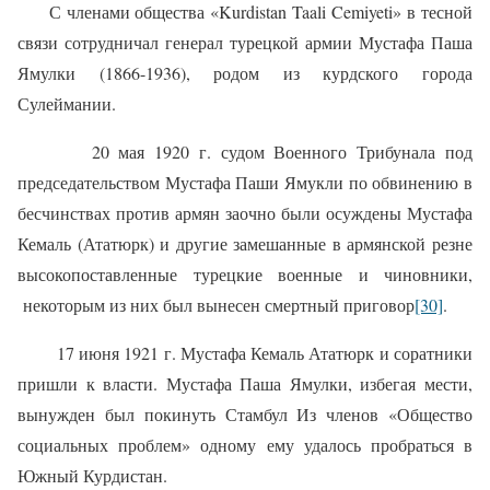
С членами общества «Kurdistan Taali Cemiyeti» в тесной
связи сотрудничал генерал турецкой армии Мустафа Паша
Ямулки (1866-1936), родом из курдского города
Сулеймании.
20 мая 1920 г. судом Военного Трибунала под
председательством Мустафа Паши Ямукли по обвинению в
бесчинствах против армян заочно были осуждены Мустафа
Кемаль (Ататюрк) и другие замешанные в армянской резне
высокопоставленные турецкие военные и чиновники,
некоторым из них был вынесен смертный приговор
[30]
.
17 июня 1921 г. Мустафа Кемаль Ататюрк и соратники
пришли к власти. Мустафа Паша Ямулки, избегая мести,
вынужден был покинуть Стамбул Из членов «Общество
социальных проблем» одному ему удалось пробраться в
Южный Курдистан.