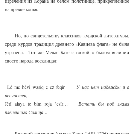
изречения из Корана на белом полотнище, прикреплённое
на древке копья.
Но, по свидетельству классиков курдской литературы,
среди курдов традиция древнего «Кавиева флага» не была
утрачена.
Тот же Мелае Бате с тоской о былом величии
своего народа восклицал:
L
ê
me
h
ê
v
î
wasiq
e
ez
feq
î
r
У нас нет надежды и я
несчастен,
Jêrî alaya te bim roja ’esîr…
Встать бы под знамя
плененного Солнца…
Великий гуманист Ахмаде Хани (1651-1706) призывал