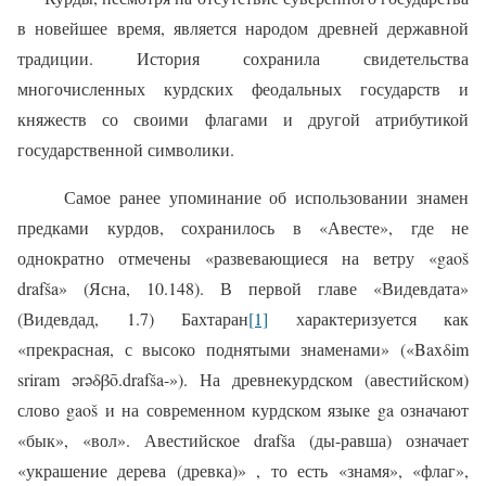
в новейшее время, является народом древней державной
традиции. История сохранила свидетельства
многочисленных курдских феодальных государств и
княжеств со своими флагами и другой атрибутикой
государственной символики.
Самое ранее упоминание об использовании знамен
предками курдов, сохранилось в «Авесте», где не
однократно отмечены «развевающиеся на ветру «gaoš
drafša» (Ясна, 10.148). В первой главе «Видевдата»
(Видевдад, 1.7) Бахтаран
[1]
характеризуется как
«прекрасная, с высоко поднятыми знаменами» («Baxδim
sriram ərəδβō.drafša-»). На древнекурдском (авестийском)
слово gaoš и на современном курдском языке
ga
означают
«бык», «вол». Авестийское
d
rafša (ды-равша) означает
«украшение дерева (древка)» , то есть «знамя», «флаг»,