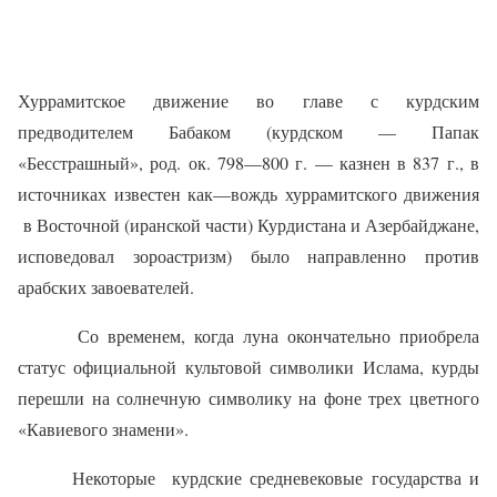
Хуррамитское движение во главе с курдским
предводителем Бабаком (курдском — Папак
«Бесстрашный», род. ок. 798—800 г. — казнен в 837 г., в
источниках известен как—вождь хуррамитского движения
в Восточной (иранской части) Курдистана и Азербайджане,
исповедовал зороастризм) было направленно против
арабских завоевателей.
Со временем, когда луна окончательно приобрела
статус официальной культовой символики Ислама, курды
перешли на солнечную символику на фоне трех цветного
«Кавиевого знамени».
Некоторые
курдские средневековые государства и