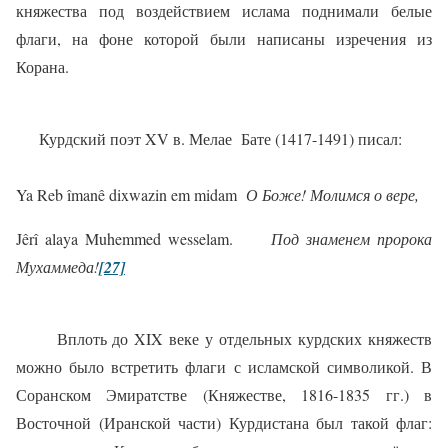
княжества под воздействием ислама поднимали белые
флаги, на фоне которой были написаны изречения из
Корана.
Курдский поэт XV в. Мелае Бате (1417-1491) писал:
Ya Reb îmanê dixwazin em midam
О
Боже
!
Молимся о вере,
J
ê
r
î
alaya
Muhemmed
wesselam
.
Под знаменем пророка
Мухаммеда!
[27]
Вплоть до
XIX
веке у отдельных курдских княжеств
можно было встретить флаги с исламской символикой. В
Соранском Эмиратстве (Княжестве, 1816-1835 гг.) в
Восточной (Иранской части) Курдистана был такой флаг: