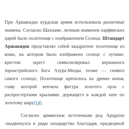
При Аршакидах курдская армия использовала различные
знамена. Согласно Шахнаме, личным знаменем парфянских
Штандарт
царей было полотнище с изображением Солнца.
Аршакидов
представлял собой квадратное полотнище из
кожи, на котором было изображено солнце с лучами-
крестом (крест символизировал верховного
зороастрийского Бога Ахура-Мазды, позже — символ
самого солнца). Полотнище крепилось на древке копья,
главу которой венчала фигура золотого орла с
распростертыми крыльями, держащего в каждой лапе по
золотому шару
[14]
.
Согласно армянским источникам род Арцруни
«выдвинулся в ряды нахарарства благодаря, придворной