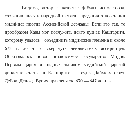
Видимо, автор в качестве фабулы использовал,
сохранившиеся в народной памяти
предания о восстании
мидийцев против Ассирийской державы. Если это так, то
прообразом Кавы мог послужить некто кузнец Каштарити,
которому удалось
объединить мидийские племена и около
673 г. до н. э. свергнуть ненавистных ассирийцев.
Образовалось новое независимое государство Мидия.
Первым царем и родоначальником мидийской царской
династии стал сын Каштарити — судья Дайукку (греч.
Дейок, Деиок), Время правленя ок. 670 — 647 до н. э.