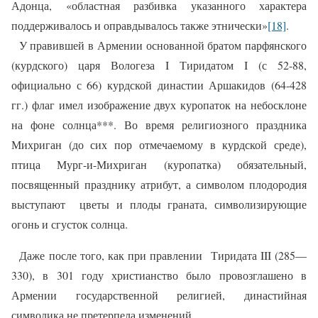
Адонца, «областная разбивка указанного характера
поддерживалось и оправдывалось также этнически»
[18]
.
У правившей в Армении основанной братом парфянского
(курдского) царя Вологеза I Тиридатом
I
(с 52-88,
официально с 66) курдской династии Аршакидов (64-428
гг.) флаг имел изображение двух куропаток на небосклоне
на фоне солнца***.
Во время
религиозного
праздника
Михриган (до сих пор отмечаемому в курдской среде),
птица Мург-и-Михриган (куропатка)
обязательный,
посвященный празднику атрибут, а символом плодородия
выступают
цветы и плоды граната, символизирующие
огонь и сгусток солнца.
Даже после того, как при правлении
Тиридата III (285—
330), в 301 году христианство было провозглашено в
Армении государственной религией, династийная
символика не претерпела изменений.