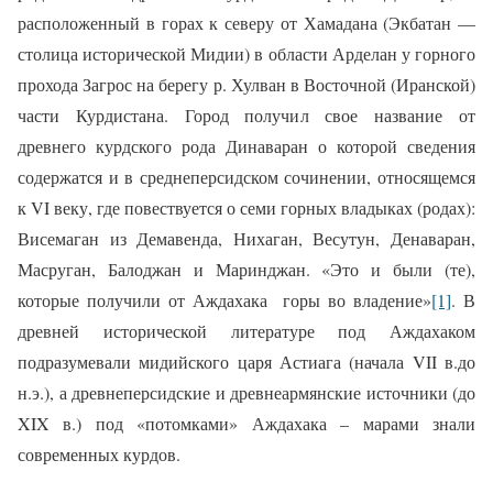
расположенный в горах к северу от Хамадана (Экбатан —
столица
исторической Мидии) в области Арделан у горного
прохода Загрос на берегу р.
Хулван
в Восточной (Иранской)
части Курдистана. Город получил свое название от
древнего курдского рода Динаваран о которой сведения
содержатся и в среднеперсидском сочинении, относящемся
к VI веку, где повествуется о семи горных владыках (родах):
Висемаган из Демавенда, Нихаган, Весутун, Денаваран,
Масруган, Балоджан и Маринджан. «Это и были (те),
которые получили от Аждахака
горы во владение»
[1]
. В
древней исторической литературе под Аждахаком
подразумевали мидийского царя Астиага (начала
VII
в.до
н.э.), а древнеперсидские и древнеармянские источники (до
XIX
в.) под «потомками» Аждахака – марами знали
современных курдов.