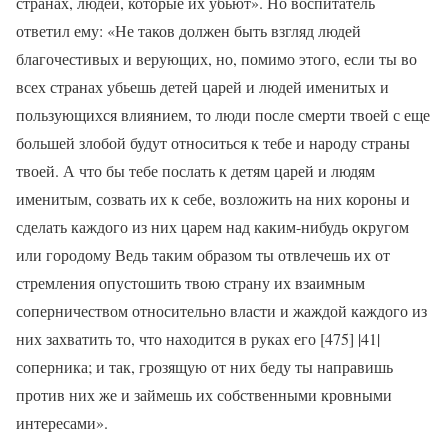
странах, людей, которые их убьют». Но воспитатель
ответил ему: «Не таков должен быть взгляд людей
благочестивых и верующих, но, помимо этого, если ты во
всех странах убьешь детей царей и людей именитых и
пользующихся влиянием, то люди после смерти твоей с еще
большей злобой будут относиться к тебе и народу страны
твоей. А что бы тебе послать к детям царей и людям
именитым, созвать их к себе, возложить на них короны и
сделать каждого из них царем над каким-нибудь округом
или городому Ведь таким образом ты отвлечешь их от
стремления опустошить твою страну их взаимным
соперничеством относительно власти и жаждой каждого из
них захватить то, что находится в руках его [475] |41|
соперника; и так, грозящую от них беду ты направишь
против них же и займешь их собственными кровными
интересами».