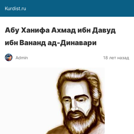
Kurdist.ru
Абу Ханифа Ахмад ибн Давуд
ибн Вананд ад-Динавари
Admin
18 лет назад