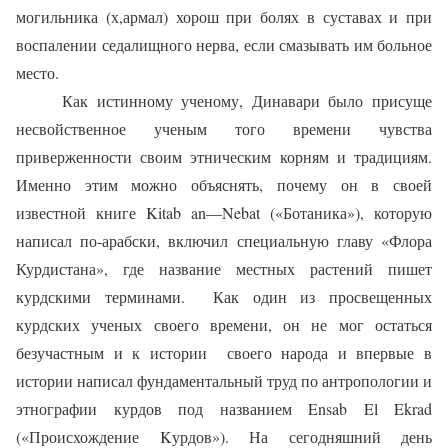
могильника (х,армал) хорош при болях в суставах и при
воспалении
седалищного нерва, если смазывать им больное
место.
Как истинному ученому, Динавари было присуще
несвойственное ученым того времени чувства
приверженности своим этническим корням и традициям.
Именно этим можно объяснять, почему он в своей
известной книге
Kitab
an
—
Nebat
(«Ботаника»), которую
написал по-арабски, включил специальную главу «Флора
Курдистана», где название местных растений пишет
курдскими терминами.
Как один из просвещенных
курдских ученых своего времени, он не мог остаться
безучастным и к истории
своего народа и впервые в
истории написал фундаментальный труд по антропологии и
этнографии курдов под названием
Ensab
El
Ekrad
(«Происхождение Kурдов»). На сегодняшний день