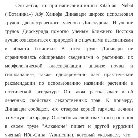
Считается, что при написании книги
Kitab
an
—
Nebat
(«Ботаника») Абу Ханифа Динавари широко использовал
трудов древнегреческого ученого Диоскурида. Изучение
трудов Диоскурида помогло ученым Ближнего Востока
лучше ознакомиться с природой и с научными изысканиями
в области ботаники. В этом труде Динавари не
ограничиваясь обширными сведениями о растениях, их
морфологической классификации, анализе почвы и
гидроанализе, также одновременно дает практические
рекомендации по использованию названий растений в
поэтической литературе. Он также рассказывает и об
лечебных свойствах лекарственных трав. К примеру,
Динавари сообщает, что отваром корней гармалы
лечили
затяжную лихорадку. О лечебных свойствах этого растения
в своем труде "Алканоне" пишет и другой курдский
ученый Ибн-Сина (Авиценна), который указывает, что