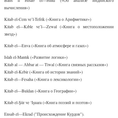
Bahs
fi
Hisab
el
—
Hind
(«Об анализе индийского
вычисления»)
Kitab el-Cem ve’l-Tefrik («
Книга
о
Арифметике
»)
Kitab
el
—
K
ı
ble
ve
’
l
—
Zewal
(«Книга о местоположении
звезд»)
Kitab
el
—
Enva
(«Книга об атмосфере и газах»)
Islah el-Mantık («
Развитие
логики
»)
Kitab al —
А
hbar at — Tiwal
(«
Книга
связных
рассказов
»)
Kitab el-Kebir («
Книга
об
истории
знаний
»)
Kitab
el
—
Fesaha
(«Книга о лексикологии»)
Kitab
el
—
Buldan
(«Книга о Географии»)
Kitab
el
-Ş
iir
ve
‘
I
ş
uara
(«Книга поэзий и поэтов»)
Ensab
el
—
Ekrad ("Происхождение Курдов")
.