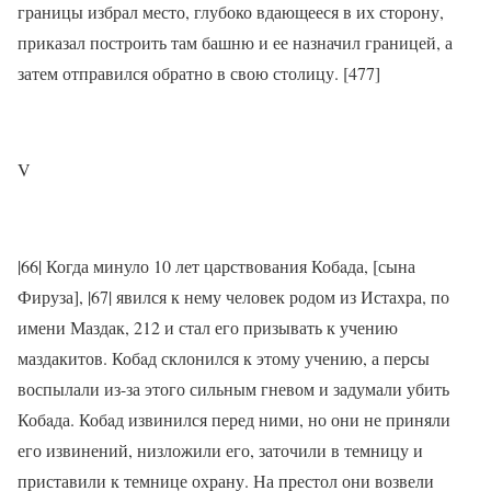
границы избрал место, глубоко вдающееся в их сторону,
приказал построить там башню и ее назначил границей, а
затем отправился обратно в свою столицу. [477]
V
|66| Когда минуло 10 лет царствования Кобaда, [сына
Фируза], |67| явился к нему человек родом из Истахра, по
имени Маздак, 212 и стал его призывать к учению
маздакитов. Кобaд склонился к этому учению, а персы
воспылали из-за этого сильным гневом и задумали убить
Кобaда. Кобaд извинился перед ними, но они не приняли
его извинений, низложили его, заточили в темницу и
приставили к темнице охрану. На престол они возвели