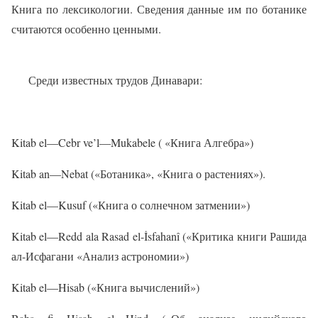
Книга по лексикологии. Сведения данные им по ботанике
считаются особенно ценными.
Среди известных трудов Динавари:
Kitab
el
—
Cebr
ve
’
l
—
Mukabele
( «Книга Алгебра»)
Kitab
an
—
Nebat
(«Ботаника», «Книга о растениях»).
Kitab
el
—
Kusuf
(«Книга о солнечном затмении»)
Kitab
el
—
Redd
ala
Rasad
el
-İ
sfahan
î («Критика книги Рашида
ал-Исфагани «Анализ астрономии»)
Kitab
el
—
Hisab
(«Книга вычислений»)