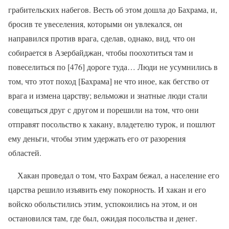
грабительских набегов. Весть об этом дошла до Бахрaма, и,
бросив те увеселения, которыми он увлекался, он
направился против врага, сделав, однако, вид, что он
собирается в Азербайджан, чтобы поохотиться там и
повеселиться по [476] дороге туда… Люди не усумнились в
том, что этот поход [Бахрaма] не что иное, как бегство от
врага и измена царству; вельможи и знатные люди стали
совещаться друг с другом и порешили на том, что они
отправят посольство к хaкaну, владетелю турок, и пошлют
ему деньги, чтобы этим удержать его от разорения
областей.
Хaкaн проведал о том, что Бахрaм бежал, а население его
царства решило изъявить ему покорность. И хaкaн и его
войско обольстились этим, успокоились на этом, и он
остановился там, где был, ожидая посольства и денег.