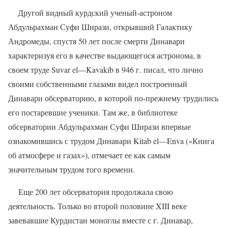
Другой видный курдский ученый-астроном
Абдульрахман Суфи Ширази, открывший Галактику
Андромеды, спустя 50 лет после смерти Динавари
характеризуя его в качестве выдающегося астронома, в
своем труде
Suvar
el
—
Kavakib
в 946 г. писал, что лично
своими собственными глазами видел построенный
Динавари обсерваторию, в которой по-прежнему трудились
его постаревшие ученики. Там же, в библиотеке
обсерватории Абдульрахман Суфи Ширази впервые
ознакомившись с трудом Динавари
Kitab
el
—
Enva
(«Книга
об атмосфере и газах»), отмечает ее как самым
значительным трудом того времени.
Еще 200 лет обсерватория продолжала свою
деятельность. Только во второй половине
XIII
веке
завевавшие Курдистан моноглы вместе с г. Динавар,