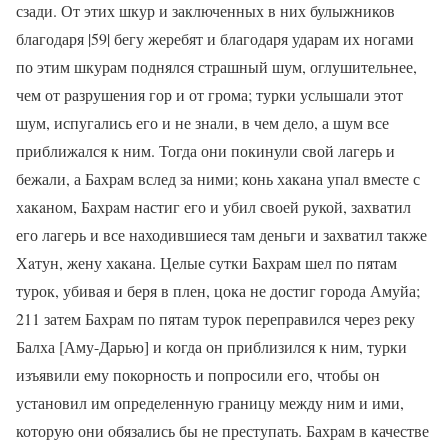
сзади. От этих шкур и заключенных в них булыжников
благодаря |59| бегу жеребят и благодаря ударам их ногами
по этим шкурам поднялся страшный шум, оглушительнее,
чем от разрушения гор и от грома; турки услышали этот
шум, испугались его и не знали, в чем дело, а шум все
приближался к ним. Тогда они покинули свой лагерь и
бежали, а Бахрaм вслед за ними; конь хaкaна упал вместе с
хaкaном, Бахрaм настиг его и убил своей рукой, захватил
его лагерь и все находившиеся там деньги и захватил также
Хaтун, жену хaкaна. Целые сутки Бахрaм шел по пятам
турок, убивая и беря в плен, цока не достиг города Амуйа;
211 затем Бахрaм по пятам турок переправился через реку
Балха [Аму-Дарью] и когда он приблизился к ним, турки
изъявили ему покорность и попросили его, чтобы он
установил им определенную границу между ним и ими,
которую они обязались бы не преступать. Бахрaм в качестве