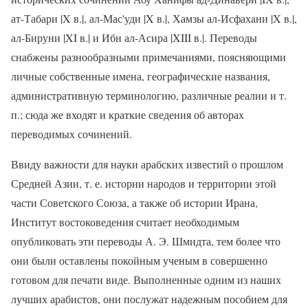
ат-Табари |X в.|, ал-Мас'уди |X в.|, Хамзы ал-Исфахaни |X в.|,
ал-Бируни |XI в.| и Ибн ал-Асира |XIII в.|. Переводы
снабжены разнообразными примечаниями, поясняющими
личные собственные имена, географические названия,
административную терминологию, различные реалии и т.
п.; сюда же входят и краткие сведения об авторах
переводимых сочинений.
Ввиду важности для науки арабских известий о прошлом
Средней Азии, т. е. истории народов и территории этой
части Советского Союза, а также об истории Ирана,
Институт востоковедения считает необходимым
опубликовать эти переводы А. Э. Шмидта, тем более что
они были оставлены покойным ученым в совершенно
готовом для печати виде. Выполненные одним из наших
лучших арабистов, они послужат надежным пособием для