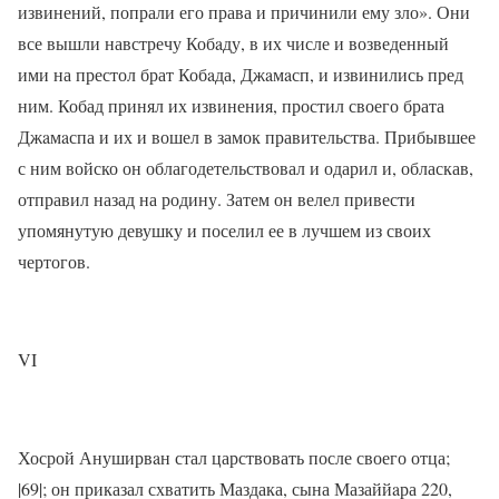
извинений, попрали его права и причинили ему зло». Они
все вышли навстречу Кобaду, в их числе и возведенный
ими на престол брат Кобaда, Джaмaсп, и извинились пред
ним. Кобад принял их извинения, простил своего брата
Джaмaспа и их и вошел в замок правительства. Прибывшее
с ним войско он облагодетельствовал и одарил и, обласкав,
отправил назад на родину. Затем он велел привести
упомянутую девушку и поселил ее в лучшем из своих
чертогов.
VI
Хосрой Ануширвaн стал царствовать после своего отца;
|69|; он приказал схватить Маздака, сына Мазаййaра 220,