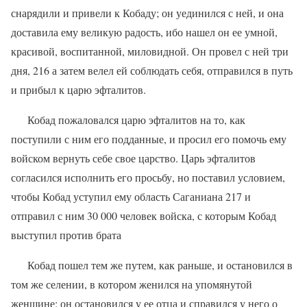
снарядили и привели к Кобaду; он уединился с ней, и она
доставила ему великую радость, ибо нашел он ее умной,
красивой, воспитанной, миловидной. Он провел с ней три
дня, 216 а затем велел ей соблюдать себя, отправился в путь
и прибыл к царю эфталитов.
Кобaд пожаловался царю эфталитов на то, как
поступили с ним его подданные, и просил его помочь ему
войском вернуть себе свое царство. Царь эфталитов
согласился исполнить его просьбу, но поставил условием,
чтобы Кобaд уступил ему область Саганиана 217 и
отправил с ним 30 000 человек войска, с которым Кобaд
выступил против брата
Кобaд пошел тем же путем, как раньше, и остановился в
том же селении, в котором женился на упомянутой
женщине; он остановился у ее отца и справился у него о