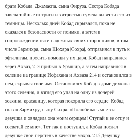
брата Кобaда, Джaмaспа, сына Фируза. Сестра Кобaда
завела тайные интриги и хитростью сумела вывести его из
темницы. Несколько дней Кобaд скрывался, пока не
оказался в безопасности от поимки, а затем в
сопровождении пяти надежных своих сторонников, в том
числе Зармихра, сына Шoхара |Сoхрa|, отправился в путь к
эфталитам, просить помощи у их царя. Кобaд направился
через Ахваз, 213 прибыл в Урмшир, а затем направился в
селение на границе Исфахана и Ахваза 214 и остановился в
нем, скрывая свое имя. Остановился Кобад в доме дихкaна
этого селения, и взгляд его упал на одну из дочерей
хозяина, красавицу, которая покорила его сердце. Кобaд
сказал Зармихру, сыну Сoхрa: «Полюбилась мне эта
девушка и овладела она моим сердцем! Ступай к ее отцу и
сосватай ее мне». Тот так и поступил, а Кобaд послал
девушке свой перстень в качестве махра. 215 Девушку