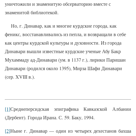
уничтожили и знаменитую обсерваторию вместе с
знаменитой библиотекой.
Но, г. Динавар, как и многие курдские города, как
феникс, восстанавливались из пепла, и возвращали в себе
как центры курдской культуры и духовности. Из города
Динавари вышли известные курдские ученые Абу Бакр
Мухаммаду ад-Динавари (ум. в 1137 г.), лирики Паришан
Динавари (родился около 1395), Мирза Шафи Динавари
(сер. XVIII в.).
[1]
Среднеперсидская эпиграфика Кавказской Албании
(Дербент). Города Ирана. С. 59. Баку, 1994.
[2]
Ныне г. Динавар — один из четырех дехестанов бахша