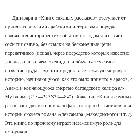
Динавари в «Книге связных рассказов» отступает от
принятого другими арабскими историками порядка
изложения исторических событий по годам и излагает
события связно, без ссылки на бесконечные цепи
передатчиков (иснад), через посредство которых известие
дошло до него, чем, очевидно, и объясняется самое
название труда Труд этот представляет сжатую мировую
историю, начинающуюся, как это было принято у арабов, с
Адама и кончающуюся смертью багдадского халифа ал-
Му'тасима (218—227/833—842). Значение «Книги связных
рассказов» для истории халифата, истории Сасанидов, для
истории сюжета романа Александра (Македонского) и т. д.
Эта книга по прежнему играет незаменимую роль для
историков.