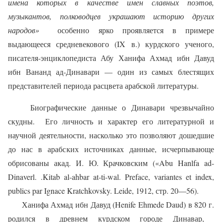
имена которых в качестве имен славных поэтов,
музыкантов, полководцев украшают историю других
народов»
особенно ярко проявляется в
примере
выдающееся средневекового (IX в.) курдского ученого,
писателя-энциклопедиста Абу Ханифа Ахмад ибн Давуд
ибн Вананд ад-Динавари — один из самых блестящих
представителей периода расцвета арабской литературы.
Биографические данные о Динавари чрезвычайно
скудны.
Его личность и характер его литературной и
научной деятельности, насколько это позволяют дошедшие
до нас в арабских источниках данные, исчерпывающе
обрисованы акад. И
.
Ю
.
Крачковским
(«Abu Hanlfa ad-
Dinaverl. .Kitab al-ahbar at-ti-wal. Preface, variantes et index,
publics par Ignace Kratchkovsky. Leide, 1912,
стр
. 20—56).
Ханифа Ахмад ибн Давуд (Henife Ehmede Daud) в 820 г.
родился в древнем курдском городе Динавар,