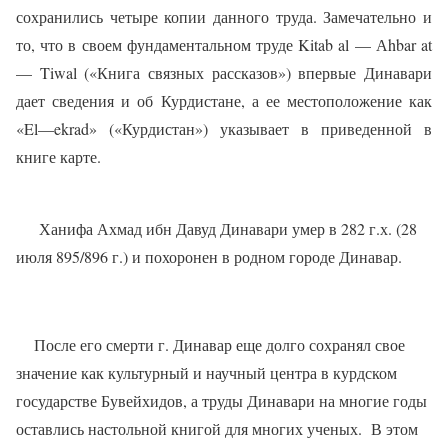
сохранились четыре копии данного труда. Замечательно и
то, что в своем фундаментальном труде
Kitab
al
— А
hbar
at
—
Tiwal
(«Книга связных рассказов») впервые Динавари
дает сведения и об Курдистане, а ее местоположение как
«
El
—
ekrad
» («Курдистан») указывает в приведенной в
книге карте.
Ханифа Ахмад ибн Давуд Динавари умер в 282 г.х. (28
июля 895/896 г.) и похоронен в родном городе Динавар.
После его смерти г. Динавар еще долго сохранял свое
значение как культурный и научный центра в курдском
государстве Бувейхидов, а труды Динавари на многие годы
оставлись настольной книгой для многих ученых.
В этом