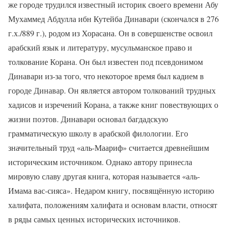
же городе трудился известный историк своего времени Абу
Мухаммед Абдулла ибн Кутейба Динавари (скончался в 276
г.х./889 г.), родом из Хорасана. Он в совершенстве освоил
арабский язык и литературу, мусульманское право и
толкование Корана. Он был известен под псевдонимом
Динавари из-за того, что некоторое время был кадием в
городе Динавар. Он является автором толкований трудных
хадисов и изречений Корана, а также книг повествующих о
жизни поэтов. Динавари основал багдадскую
грамматическую школу в арабской филологии. Его
значительный труд «аль-Маариф» считается древнейшим
историческим источником. Однако автору принесла
мировую славу другая книга, которая называется «аль-
Имама вас-сияса». Недаром книгу, посвящённую историю
халифата, положениям халифата и основам власти, относят
в ряды самых ценных исторических источников.