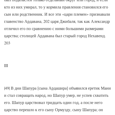
кто из них умирал, то у кормила правления становился его
сын или родственник. И все эти «цари племен» признавали
главенство Ардавана, 202 царя Джибаля, так как Александр
отличил его по сравнению с ними большими размерами
царства; столицей Ардавана был старый город Нехавенд.
203
III
|49| В дни Шaпура [сына Ардашира] объявился еретик Мaни
и стал совращать народ, но Шaпур умер, не успев схватить
его. Шaпур царствовал тридцать один год, а после него
царство перешло к его сыну Ормузду, сыну Шaпура; он