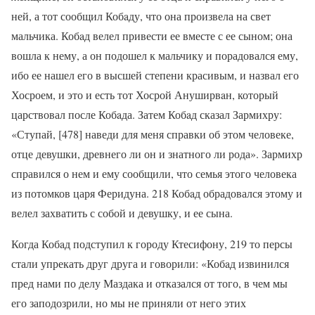
ней, а тот сообщил Кобaду, что она произвела на свет
мальчика. Кобaд велел привести ее вместе с ее сыном; она
вошла к нему, а он подошел к мальчику и порадовался ему,
ибо ее нашел его в высшей степени красивым, и назвал его
Хосроем, и это и есть тот Хосрой Ануширвaн, который
царствовал после Кобaда. Затем Кобaд сказал Зармихру:
«Ступай, [478] наведи для меня справки об этом человеке,
отце девушки, древнего ли он и знатного ли рода». Зармихр
справился о нем и ему сообщили, что семья этого человека
из потомков царя Феридуна. 218 Кобaд обрадовался этому и
велел захватить с собой и девушку, и ее сына.
Когда Кобaд подступил к городу Ктесифону, 219 то персы
стали упрекать друг друга и говорили: «Кобaд извинился
пред нами по делу Маздака и отказался от того, в чем мы
его заподозрили, но мы не приняли от него этих