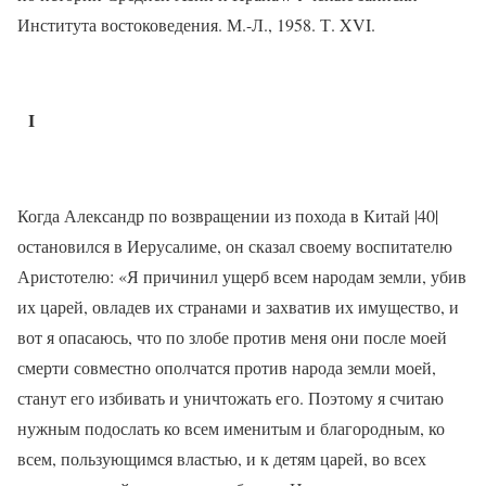
Института востоковедения. М.-Л., 1958. Т. XVI.
I
Когда Александр по возвращении из похода в Китай |40|
остановился в Иерусалиме, он сказал своему воспитателю
Аристотелю: «Я причинил ущерб всем народам земли, убив
их царей, овладев их странами и захватив их имущество, и
вот я опасаюсь, что по злобе против меня они после моей
смерти совместно ополчатся против народа земли моей,
станут его избивать и уничтожать его. Поэтому я считаю
нужным подослать ко всем именитым и благородным, ко
всем, пользующимся властью, и к детям царей, во всех