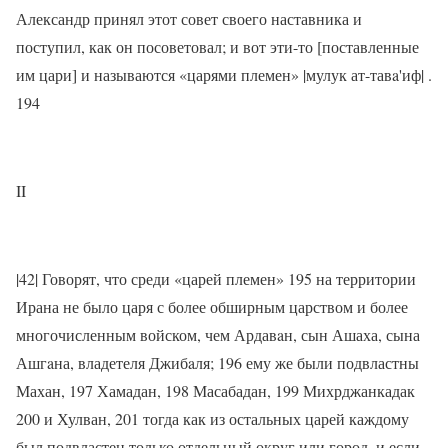
Александр принял этот совет своего наставника и
поступил, как он посоветовал; и вот эти-то [поставленные
им цари] и называются «царями племен» |мулук ат-тавa'иф| .
194
II
|42| Говорят, что среди «царей племен» 195 на территории
Ирана не было царя с более обширным царством и более
многочисленным войском, чем Ардавaн, сын Ашаха, сына
Ашгaна, владетеля Джибaля; 196 ему же были подвластны
Махан, 197 Хамадан, 198 Масабадан, 199 Михрджанкадак
200 и Хулван, 201 тогда как из остальных царей каждому
был подвластен только отдельный округ или город, и если