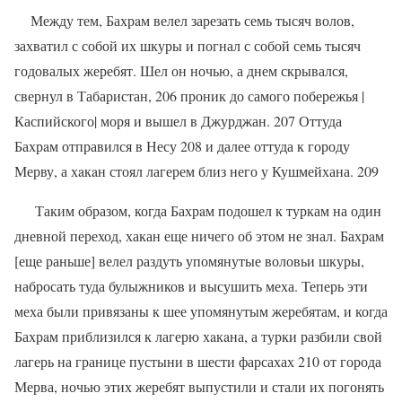
Между тем, Бахрaм велел зарезать семь тысяч волов,
захватил с собой их шкуры и погнал с собой семь тысяч
годовалых жеребят. Шел он ночью, а днем скрывался,
свернул в Табаристан, 206 проник до самого побережья |
Каспийского| моря и вышел в Джурджан. 207 Оттуда
Бахрaм отправился в Несу 208 и далее оттуда к городу
Мерву, а хaкaн стоял лагерем близ него у Кушмейхана. 209
Таким образом, когда Бахрaм подошел к туркам на один
дневной переход, хакан еще ничего об этом не знал. Бахрaм
[еще раньше] велел раздуть упомянутые воловьи шкуры,
набросать туда булыжников и высушить меха. Теперь эти
меха были привязаны к шее упомянутым жеребятам, и когда
Бахрaм приблизился к лагерю хaкaна, а турки разбили свой
лагерь на границе пустыни в шести фарсахах 210 от города
Мерва, ночью этих жеребят выпустили и стали их погонять