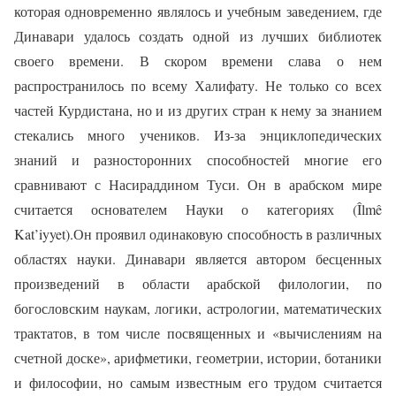
которая одновременно являлось и учебным заведением, где
Динавари удалось создать одной из лучших библиотек
своего времени. В скором времени слава о нем
распространилось по всему Халифату. Не только со всех
частей Курдистана, но и из других стран к нему за знанием
стекались много учеников. Из-за энциклопедических
знаний и разносторонних способностей многие его
сравнивают с Насираддином Туси. Он в арабском мире
считается основателем Науки о категориях (Î
lm
ê
Kat
’
iyyet
).Он проявил одинаковую способность в различных
областях науки. Динавари является автором бесценных
произведений в области арабской филологии, по
богословским наукам, логики, астрологии, математических
трактатов, в том числе посвященных и «вычислениям на
счетной доске», арифметики, геометрии, истории, ботаники
и философии, но самым известным его трудом считается