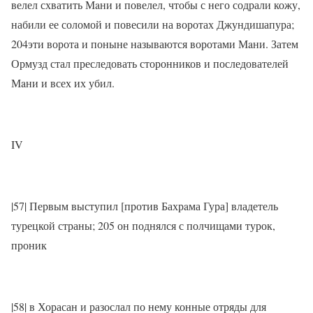
велел схватить Мaни и повелел, чтобы с него содрали кожу,
набили ее соломой и повесили на воротах Джундишапура;
204эти ворота и поныне называются воротами Мaни. Затем
Ормузд стал преследовать сторонников и последователей
Мaни и всех их убил.
IV
|57| Первым выступил [против Бахрaма Гура] владетель
турецкой страны; 205 он поднялся с полчищами турок,
проник
|58| в Хорасан и разослал по нему конные отряды для