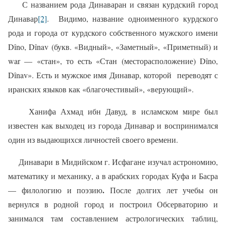
С названием рода Динаваран и связан курдский город
Динавар
[2]
.
Видимо, название одноименного курдского
рода и города от курдского собственного мужского имени
D
î
no
,
D
î
nav
(букв. «Видный», «Заметный», «Приметный) и
war
— «стан», то есть «Стан (месторасположение)
D
î
no
,
D
î
nav
». Есть и мужское имя Динавар, которой
переводят с
иранских языков как «благочестивый», «верующий».
Ханифа Ахмад ибн Давуд, в исламском мире был
известен как выходец из города Динавар и воспринимался
один из выдающихся личностей своего времени.
Динавари в Мидийском г. Исфагане изучал астрономию,
математику и механику, а в арабских городах Куфа и Басра
.
— филологию и поэзию
После долгих лет учебы он
вернулся в родной город и построил Обсерваторию и
занимался там составлением астрологических таблиц,