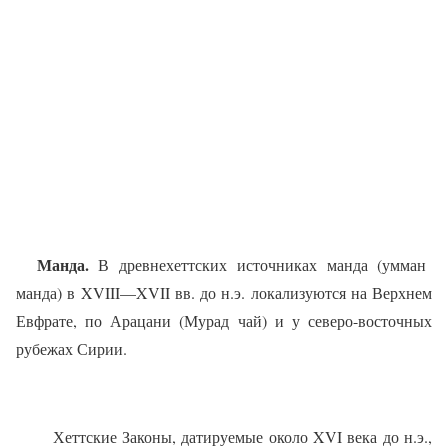
Манда.
В древнехеттских источниках манда (умман
манда) в
XVIII
—
XVII
вв. до н.э. локализуются на Верхнем
Евфрате, по Арацани (Мурад чай) и у северо-восточных
рубежах Сирии.
Хеттские Законы, датируемые около
XVI
века до н.э.,