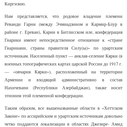
Киргизию.
Нам представляется, что родовое владение племени
Реванди Гарни (между Эчмиадзином и Кармир-Блур в
районе г. Ереван), Карни в Битлисском иле, конфедерация
Гиарики имеют непосредственное отношение к «стране
Гиарниани, страны правителя Силу(ы)» по урартским
источникам. Населенный пункт — анклав-селение Кярки (в
военных топографических картах царской России до 1917 г.
— «овчарня Кярки»), расположенный на территории
Армении и входящий административно в состав
Нахичевани (Республики Азербайджан), также носит
этноним этой племенной конфедерации.
Таким образом, все вышеназванные области в «Хеттском
Законе» по ассирийским и урартским источникам довольно
четко поддаются локализации в областях Джезире- Амид