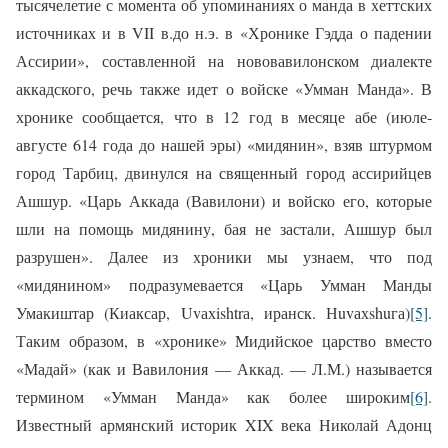
тысячелетие с момента об упоминаниях о манда в хеттских
источниках и в
VII
в.до н.э. в «Хронике Гэдда о падении
Ассирии», со­ставленной на нововавилонском диалек­те
аккадского, речь также идет о войске «Умман Манда». В
хронике сообщается, что в 12 год в месяце абе (июле-
августе 614 года до нашей эры) «мидянин», взяв штурмом
город Тарбиц, двинулся на свя­щенный город ассирийцев
Ашшур. «Царь Аккада (Вавилони) и войско его, кото­рые
шли на помощь мидянину, бая не за­стали, Ашшур был
разрушен». Далее из хроники мы узнаем, что под
«мидянином» подразумевается «Царь Умман Манды
Умакиштар (Киаксар, Uvахishtrа, иранск. Нuvахshuга)
[5]
.
Таким образом, в «хронике» Мидийское царство вместо
«Мадай» (как и Вавилония — Аккад. — Л.М.) называется
термином «Умман Манда» как более широким
[6]
.
Известный армянский историк XIX ве­ка Николай Адонц