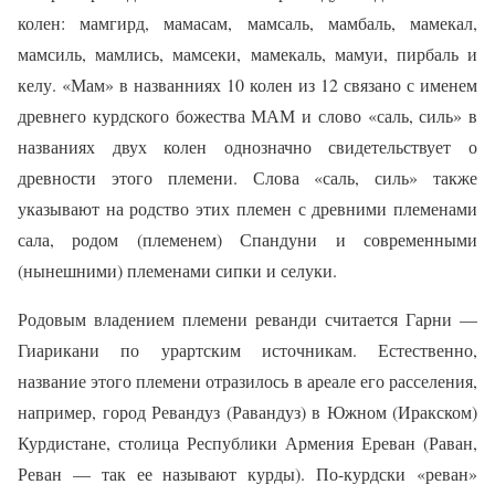
колен: мамгирд, мамасам, мамсаль, мамбаль, мамекал,
мамсиль, мамлись, мамсеки, мамекаль, мамуи, пирбаль и
келу. «Мам» в названниях 10 колен из 12 связано с именем
древнего курдского божества МАМ и слово «саль, силь» в
названиях двух колен однозначно свидетельствует о
древности этого племени. Слова «саль, силь» также
указывают на родство этих племен с древними племенами
сала, родом (племенем) Спандуни и современными
(нынешними) племенами сипки и селуки.
Родовым владением племени реванди считается Гарни —
Гиарикани по урартским источникам. Естественно,
название этого племени отразилось в ареале его расселения,
например, город Ревандуз (Равандуз) в Южном (Иракском)
Курдистане, столица Республики Армения Ереван (Раван,
Реван — так ее называют курды). По-курдски «реван»