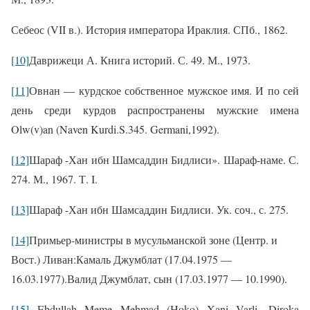
Себеос (VII в.). История императора Ираклия. СПб., 1862.
[10]
Даврижеци А. Книга историй. С. 49. М., 1973.
[11]
Овнан — курдское собственное мужское имя. И по сей
день среди курдов распространены мужские имена
Olw
(
v
)
an
(
Naven
Kurdi
.
S
.345.
Germani
,1992).
[12]
Шараф -Хан ибн Шамсаддин Бидлиси». Шараф-наме. С.
274. М., 1967. Т. I.
[13]
Шараф -Хан ибн Шамсаддин Бидлиси. Ук. соч., с. 275.
[14]
Примьер-министры в мусульманской зоне (Центр. и
Вост.) Ливан:
Камаль Джумблат (17.04.1975 —
16.03.1977).
Валид Джумблат, сын (17.03.1977 — 10.1990).
[15]
Ebdullah Meme Mehmad (Hoko) Xani Varli. Diroka