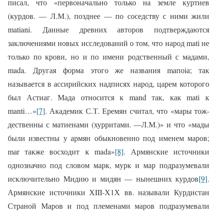
писал, что «первона­чально только на земле куртиев
(курдов. — Л.М.), позднее — по соседству с ними жили
matiani. Данные древних авторов подтверждаются
заключениями новых ис­следований о том, что народ mati не
толь­ко по крови, но и по имени родственный с мадами,
mada. Другая форма этого же названия mапоiа; так
называется в асси­рийских надписях народ, царем которо­го
был Астиаг. Мада относится к mand так, как mati к
manti…»
[7]
. Акаде­мик С.Т. Еремян считал, что «мары тож­
дественны с матиенами (хурритами. —Л.М.)» и что «мады
были известны у ар­мян обыкновенно под именем маров;
mа
r
также восходит к mada»
[8]
. Армян­ские источники
однозначно под словом марк, мурк и мар подразумевали
исклю­чительно Мидию и мидян — нынешних курдов
[9]
.
Армянские источ­ники ХIII-Х1Х вв. называли Курдистан
Страной Маров и под племенами маров подразумевали