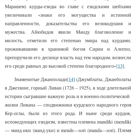
Марашем) курды-езиды во главе с езидскими шейхами
увеличивали «знаки его могущества и истинной
направленности, доказательства его великодушия и
мужества. Айюбидов явили Манду благоволение и
милость, отметили его степенью эмира над курдами,
проживавшими в хранимой богом Сирии и Алеппо,
препоручили его деснице власть над тем народом, вознесли
его среди равных до высокой степени благородного»
[13]
.
Знаменитые Джанполади
[14]
(
Джумблаты, Джанболаты
в Джеззине, горный Ливан (1726 – 1925)
,
в ходе длительной
истории сыгравшие важную роль и в военно-политической
жизни
Ливана — сподвижники курдского народного героя
Кер-оглы, были из этого рода.
И ныне среди курдов,
исповедующих езидизм, известны племена mandiki (mendiki
— манд-ики (манд-уки) и
mende
—
sori
(
manda
—
sori
). Племя