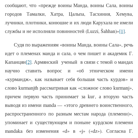
сообщают, что «прежде воины Манда, воины Сала, воины
городов Тамалки, Хатра, Цальпа, Тасхиния, Хемува,
лучники, плотники, конюшие и их люди Карухала не имели
службы и не исполняли повинностей (
Luzzi
, Š
ahhan
)»
[1]
.
Судя по выражениям «воины Манда, воины Сала», речь
идет о племенах манда и сала, о чем пишет и академик Г.
Капанцян
[2]
. Армянский
уче­ный
в связи с темой о мандах
научно ставить вопрос и «об этническом имени
«курмандж», как называет себя большая часть курдов» и
слово kurmа
n
j
th
рассматривая как «сложное слово kurmanj»,
причем первую часть принимает за kuг, а вторую часть
выводя из имени mаnda — «этого древнего воинст­венного,
распространенного по разным местам народа (племени)»,
упоминает и существующем и поныне курдском племени
mаndaka без изменения «d» в «j» («dz»). Согласна Г.