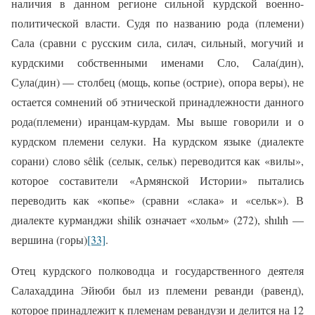
наличия в данном регионе сильной курдской военно-
политической власти. Судя по названию рода (племени)
Сала (сравни с русским сила, силач, сильный, могучий и
курдскими собственными именами Сло, Сала(дин),
Сула(дин) — столбец (мощь, копье (острие), опора веры), не
остается сомнений об этнической принадлежности данного
рода(племени) иранцам-курдам. Мы выше говорили и о
курдском племени селуки. На курдском языке (диалекте
сорани) слово
s
ê
lik
(селык, сельк) переводится как «вилы»,
которое составители «Армянской Истории» пытались
переводить как «копье» (сравни «слака» и «сельк»). В
диалекте курманджи
shilik
означает «хольм» (272),
sh
ı
l
ı
h
—
вершина (горы)
[33]
.
Отец курдского полководца и государственного деятеля
Салахаддина Эйюби был из племени реванди (равенд),
которое принадлежит к племенам ревандузи и делится на 12