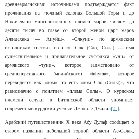
древнеармянскими источниками подтверждается факт
проживания на «южный склонах Большой Горы и до
Нахичевани многочисленных племен маров числом до
десяти тысяч во главе со второй женой царя маров
Ажидахака — Ануйш». «Слкуни» по армянским
источникам состоит из слов Слк (Сло, Сила) — имя
существительное и прилагательное суффикса «уни» от
армянского «туни», которое заимствовано от
среднеперсидского (мидийского) «
tahyma
», которое
переводится как «дом», то есть «дом Сло (Силы)», что
равнозначно с понятием «племя Силы». О курдском
племени селуки в Битлисской области упоминает
современный курдский ученый Джалиле Джалил
[21]
.
Арабский путешественник Х века Абу Дулаф сообщает о
старом названии небольшой горной области Ас-Салак,