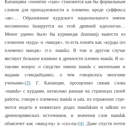
Капанцяна «понятие «сын» становится как бы фор­мальным
словом для принадлежности к племени, вроде суффикса
«ак»… Образо­вание курдского национального имени
несомненно базируется на этой древней идеологии…
Менее удачно было бы курмандж (kurmanj) вывести из
сложения «курд» и «мандж», то есть понять как «кур­ды (из
племени) мандж» (т.е. mа
n
dа). В том и другом случае
явствует большое влияние в древности племен mandа. Я ос­
тавляю вопрос о сходстве имени manda с матиенами и
мадами (=мидийцами), о чем говорилось многими
учеными»
[3]
. Г. Капанцян, прозорливо связав сло­ва
«mаndа» с курдами, несколько раньше на страницах своей
работы, говоря о пле­менах mаndа и sаlа, их отражение стре­
мится видеть в княжеских родах mandakuni и salkuni из
древнеармянских источников, и значения слов mandak
объяснчет как «манд-ец» и «сал-ец»
[4]
. Даже спустя почти