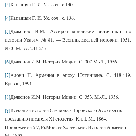
[3]
Капанцян Г. И. Ук. соч., с.140.
[4]
Капанцян Г. И. Ук. соч., с. 136.
[5]
Дьяконов И.М. Ассиро-вавилонские источники по
истории Урарту, № 81. — Вестник древней истории, 1951,
№ 3. М., сс. 244-247.
[6]
Дьяконов И.М. История Мидии. С. 307.М.-Л., 1956.
[7]
Адонц Н. Армения в эпоху Юстиниана. С. 418-419.
Ереван, 1991.
[8]
Дьяконов И.М. История Мидии. С. 353. М.-Л., 1956.
[9]
Всеобщая история Степаноса Торонского Асохика по
прозванию писателя XI столетия. Кн. I, М., 1864.
Приложения 5,7,16.
МоисейХоренский. История Армении.
М., 1893.