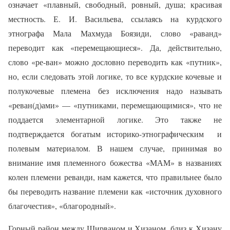
означает «плавный, свободный, ровный, душа; красивая
местность. Е. И. Васильева, ссылаясь на курдского
этнографа Мала Махмуда Боязиди, слово «раванд»
переводит как «перемещающиеся». Да, действительно,
слово «ре-ван» можно дословно переводить как «путник»,
но, если следовать этой логике, то все курдские кочевые и
полукочевые племена без исключения надо называть
«реван(д)ами» — «путниками, перемещающимися», что не
поддается элементарной логике. Это также не
подтверждается богатым историко-этнографическим
и
полевым материалом. В нашем случае, принимая во
внимание имя племенного божества «МАМ» в названиях
колен племени реванди, нам кажется, что правильнее было
бы переводить название племени как «источник духовного
благочестия», «благородный».
Горный район между Ширваном и Хизаном, близ к Хизану