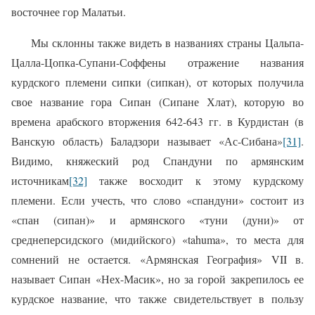
восточнее гор Малатьи.
Мы склонны также видеть в названиях страны Цальпа-
Цалла-Цопка-Супани-Соффены отражение названия
курдского племени сипки (сипкан), от которых получила
свое название гора Сипан (Сипане Хлат), которую во
времена арабского вторжения 642-643 гг. в Курдистан (в
Ванскую область) Баладзори называет «Ас-Сибана»
[31]
.
Видимо, княжеский род Спандуни по армянским
источникам
[32]
также восходит к этому курдскому
племени. Если учесть, что слово «спандуни» состоит из
«спан (сипан)» и армянского «туни (дуни)» от
среднеперсидского (мидийского) «
tahuma
», то места для
сомнений не остается. «Армянская География»
VII
в.
называет Сипан «Нех-Масик», но за горой закрепилось ее
курдское название, что также свидетельствует в пользу