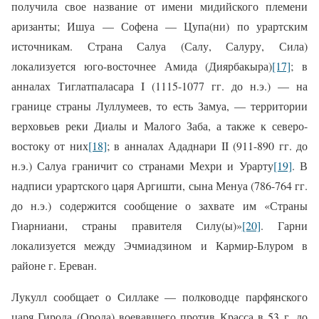
получила свое название от имени мидийского племени
аризанты; Ишуа — Софена — Цупа(ни) по урартским
источникам. Страна Салуа (Салу, Салуру, Сила)
локализуется юго-восточнее Амида (Диярбакыра)
[17]
; в
анналах Тиглатпаласара
I
(1115-1077 гг. до н.э.) — на
границе страны Луллумеев, то есть Замуа, — территории
верховьев реки Диалы и Малого Заба, а также к северо-
востоку от них
[18]
; в анналах Ададнари
II
(911-890 гг. до
н.э.) Салуа граничит со странами Мехри и Урарту
[19]
. В
надписи урартского царя Аргишти, сына Менуа (786-764 гг.
до н.э.) содержится сообщение о захвате им «Страны
Гиарниани, страны правителя Силу(ы)»
[20]
. Гарни
локализуется между Эчмиадзином и Кармир-Блуром в
районе г. Ереван.
Лукулл сообщает о Силлаке — полководце парфянского
царя Гирода (Орода) воевавшего против Красса в 53 г. до