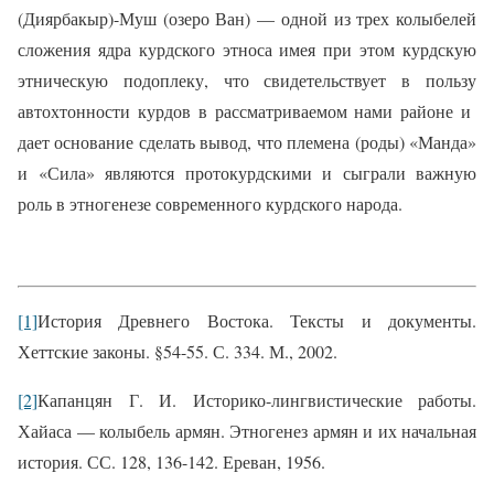
(Диярбакыр)-Муш (озеро Ван) — одной из трех колыбелей
сложения ядра курдского этноса имея при этом курдскую
этническую подоплеку, что свидетельствует в пользу
автохтонности курдов в рассматриваемом нами районе и
дает основание сделать вывод, что племена (роды) «Манда»
и «Сила» являются протокурдскими и сыграли важную
роль в этногенезе современного курдского народа.
[1]
История Древнего Востока. Тексты и документы.
Хеттские законы. §54-55. С. 334. М., 2002.
[2]
Капанцян Г. И. Историко-лингвистические работы.
Хайаса — колыбель армян. Этногенез армян и их начальная
история. СС. 128, 136-142. Ереван, 1956.