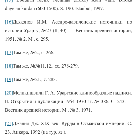
dugelan
kurdan
(600-1500).
S
. 190.
Istanbul
, 1997.
[16]
Дьяконов И.М. Ассиро-вавилонские источники по
истории Урарту, №27 (
II
, 40). — Вестник древней истории,
1951, № 2. М., с. 295.
[17]
Там же, №2., с. 266
.
[18]
Там же, №№11,12., сс. 278-279.
[19]
Там же, №21., с. 283.
[20]
Меликишвили Г. А. Урартские клинообразные надписи.
II
. Открытия и публикации 1954-1970 гг. № 386. С. 243. —
Вестник древней истории. М., № 3. 1971.
[21]
Джалил Дж.
XIX
век. Курды в Османской империи. С.
23. Анкара, 1992 (на тур. яз.).