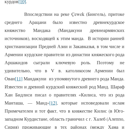
курдов
[10]
.
Впоследствии на реке Ç
ewek
(Бингель), притоке
среднего Арацани было известно древнекурдское
княжество Мандака (Мандакуни древнеармянских
источников), восходящей к этим манда.
В истории ранней
христианизации Предней Азии и Закавказья, в том числе и
Армении курдские правители из династии княжеского рода
Аршакидов сыграли ключевую роль. Поэтому не
удивительно, что в
V
в. католикосом Армении был
Ован
[11]
Мандакуни
из упомянутого древнего рода Манда.
Из­вестен и древний курдский княжеский род Манд. Шараф
Хан Бидлиси писал о прави­телях «Килиса, что из рода
Манташа, — Манд»
[12]
, которые исповедовали ислам
Примечателен и тот факт, что в княжестве Килис (в Юго-
западном Курдистане, область граничил с г. Халеб (Алеппо,
Сирия) проживающие в тех районах (между Хама и