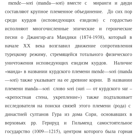
mende
—
sori
(
manda
—
sori
) вместе с
миранги и дауди
составляют крупное племенное объединение.
До сих пор
среди курдов (исповедующих езидизм) с гордостью
исполняют многочисленные эпические и героические
песни о Джангир-ага Мандики (1874-1938), который в
начале ХХ века возглавил движение сопротивления
турецкому режиму, стремящейся тотального физического
уничтожения исповедующих езидизм курдов.
Наличие
«манда» в названии курдского племени
mende
—
sori
(
manda
—
sori
) также указывает на ее древние корни.
В названии
племени
manda
—
sori
слово
sori
(
suri
— от курдского
sur
–
«крепостная стена, укрепление») также подталкивает
исследователя на поиски связей этого племени (рода) с
династией султанов Гура из дома Сори, основавших в
верховьях рр. Герируд и Гильменд самостоятельное
государство (1009—1215), центром которого была горная