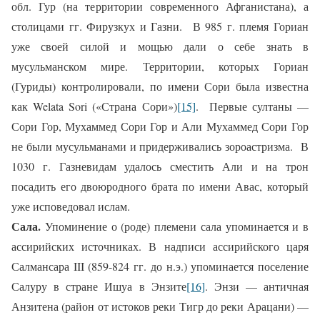
обл. Гур (на территории современного Афганистана), а
столицами гг. Фирузкух и Газни.
В 985 г. племя Гориан
уже своей силой и мощью дали о себе знать в
мусульманском мире. Территории, которых Гориан
(Гуриды) контролировали, по имени Сори была известна
как
Welata
Sori
(«Страна Сори»)
[15]
.
Первые султаны —
Сори Гор, Мухаммед Сори Гор и Али Мухаммед Сори Гор
не были мусульманами и придерживались зороастризма.
В
1030 г. Газневидам удалось сместить Али и на трон
посадить его двоюродного брата по имени Авас, который
уже исповедовал ислам.
Сала.
Упоминение о (роде) племени сала упоминается и в
ассирийских источниках. В надписи ассирийского царя
Салмансара
III
(859-824 гг. до н.э.) упоминается поселение
Салуру в стране Ишуа в Энзите
[16]
. Энзи — античная
Анзитена (район от истоков реки Тигр до реки Арацани) —