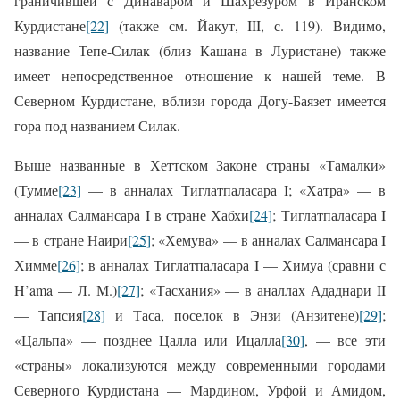
граничившей с Динаваром и Шахрезуром в Иранском
Курдистане
[22]
(также см. Йакут,
III
, с. 119). Видимо,
название Тепе-Силак (близ Кашана в Луристане) также
имеет непосредственное отношение к нашей теме. В
Северном Курдистане, вблизи города Догу-Баязет имеется
гора под названием Силак.
Выше названные в Хеттском Законе страны «Тамалки»
(Тумме
[23]
— в анналах Тиглатпаласара
I
; «Хатра» — в
анналах Салмансара
I
в стране Хабхи
[24]
; Тиглатпаласара
I
— в стране Наири
[25]
; «Хемува» — в анналах Салмансара
I
Химме
[26]
; в анналах Тиглатпаласара
I
— Химуа (сравни с
H
’
ama
— Л. М.)
[27]
; «Тасхания» — в аналлах Ададнари
II
— Тапсия
[28]
и Таса, поселок в Энзи (Анзитене)
[29]
;
«Цальпа» — позднее Цалла или Ицалла
[30]
, — все эти
«страны» локализуются между современными городами
Северного Курдистана — Мардином, Урфой и Амидом,