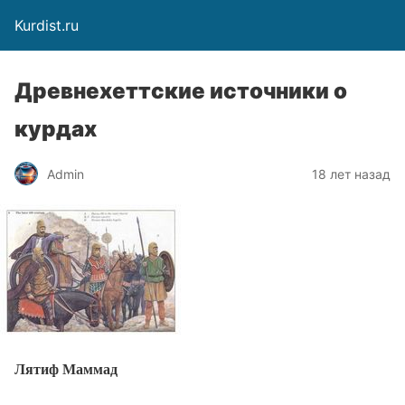
Kurdist.ru
Древнехеттские источники о
курдах
Admin
18 лет назад
Лятиф Маммад