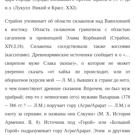
н.э. (Лукулл. Никий и Красс.
XXI
).
Страбон упоминает об области силакенов над Вавилонией
к востоку. Область силакенов граничила с областью
сагапенов и провинцией Элама Корбианой (Страбон,
XIV
,
I
,18). Силакены соседствовали также коссеями
(касситами). Древнеармянские источники сообщает и о «…
свирепом муже Слака (копье)», о котором не может
уверенно сказать «от хайка ли происходит, или от
аборигенов
(курсив мой — Л. М.), бывших в стране до него,
о чем повествуют древние сказания. Впрочем, он был муж
храбрый; ему-то с немногими (его) мужами Вахаршак (378
− 386 гг.? — Л.М.) поручает гору (Агри/Арарат — Л.М.) и
охоту за сернами; и названы они Слкуни» (М. Х. История
Армении.
II
, 8). Источник под «Горой» или «Большой
Горой» подразумевает гору Агри/Арарат. Этим
и другими