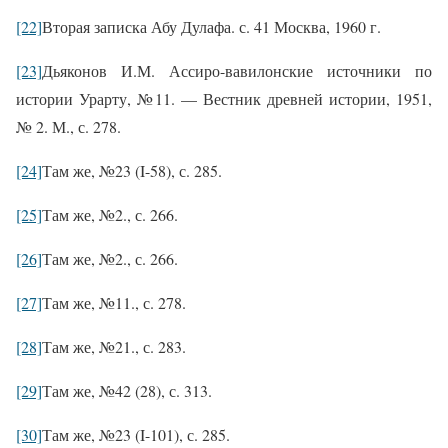
[22]
Вторая записка Абу Дулафа. с. 41 Москва, 1960 г.
[23]
Дьяконов И.М. Ассиро-вавилонские источники по
истории Урарту, №11. — Вестник древней истории, 1951,
№ 2. М., с. 278.
[24]
Там же, №23 (
I
-58), с. 285.
[25]
Там же, №2., с. 266.
[26]
Там же, №2., с. 266.
[27]
Там же, №11., с. 278.
[28]
Там же, №21., с. 283.
[29]
Там же, №42 (28), с. 313.
[30]
Там же, №23 (
I
-101), с. 285.