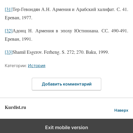
[31]
Тер-Гевондян А.Н. Армения и Арабский халифат. С. 41.
Ереван, 1977
.
[32]
Адонц Н. Армения в эпоху Юстиниана. СС. 490-491.
Ереван, 1991.
[33]
Shamil
Esgerov
.
Ferheng
.
S
. 27
2
;
270. Baku
, 1999.
Категории:
История
Добавить комментарий
Kurdist.ru
Наверх
Exit mobile version