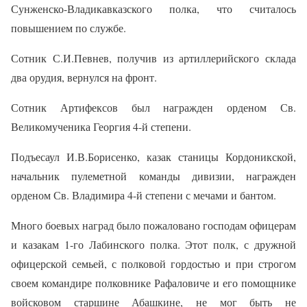
Сунженско-Владикавказского полка, что считалось
повышением по службе.
Сотник С.И.Певнев, получив из артиллерийского склада
два орудия, вернулся на фронт.
Сотник Артифексов был награжден орденом Св.
Великомученика Георгия 4-й степени.
Подъесаул И.В.Борисенко, казак станицы Кордоникской,
начальник пулеметной команды дивизии, награжден
орденом Св. Владимира 4-й степени с мечами и бантом.
Много боевых наград было пожаловано господам офицерам
и казакам 1-го Лабинского полка. Этот полк, с дружной
офицерской семьей, с полковой гордостью и при строгом
своем командире полковнике Рафаловиче и его помощнике
войсковом старшине Абашкине, не мог быть не