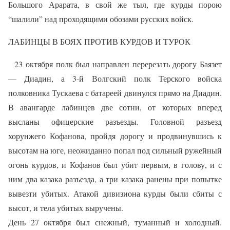
Большого Арарата, в свой же тыл, где курды порою
“шалили” над проходящими обозами русских войск.
ЛАБИНЦЫ В БОЯХ ПРОТИВ КУРДОВ И ТУРОК
23 октября полк был направлен перерезать дорогу Баязет
— Диадин, а 3-й Волгский полк Терского войска
полковника Тускаева с батареей двинулся прямо на Диадин.
В авангарде лабинцев две сотни, от которых вперед
высланы офицерские разъезды. Головной разъезд
хорунжего Кофанова, пройдя дорогу и продвинувшись к
высотам на юге, неожиданно попал под сильный ружейный
огонь курдов, и Кофанов был убит первым, в голову, и с
ним два казака разъезда, а три казака ранены при попытке
вывезти убитых. Атакой дивизиона курды были сбиты с
высот, и тела убитых выручены.
День 27 октября был снежный, туманный и холодный.