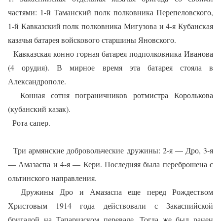
частями: 1-й Таманский полк полковника Перепеловского,
1-й Кавказский полк полковника Мигузова и 4-я Кубанская
казачья батарея войскового старшины Яновского.
Кавказская конно-горная батарея подполковника Иванова
(4 орудия). В мирное время эта батарея стояла в
Александрополе.
Конная сотня пограничников ротмистра Королькова
(кубанский казак).
Рота сапер.
Три армянские добровольческие дружины: 2-я — Дро, 3-я
— Амазаспа и 4-я — Кери. Последняя была переброшена с
ольтинского направления.
Дружины Дро и Амазаспа еще перед Рождеством
Христовым 1914 года действовали с Закаспийской
бригадой на Тапаризском перевале. Тогда же был ранен