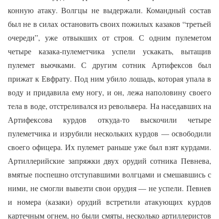
конную атаку. Волгцы не выдержали. Командный состав
был не в силах остановить своих пожилых казаков “третьей
очереди”, уже отвыкших от строя. С одним пулеметом
четыре казака-пулеметчика успели ускакать, вытащив
пулемет вьючками. С другим сотник Артифексов был
прижат к Евфрату. Под ним убило лошадь, которая упала в
воду и придавила ему ногу, и он, лежа наполовину своего
тела в воде, отстреливался из револьвера. На наседавших на
Артифексова курдов откуда-то выскочили четыре
пулеметчика и изрубили нескольких курдов — освободили
своего офицера. Их пулемет раньше уже был взят курдами.
Артиллерийские запряжки двух орудий сотника Певнева,
вмятые поспешно отступавшими волгцами и смешавшись с
ними, не смогли вывезти свои орудия — не успели. Певнев
и номера (казаки) орудий встретили атакующих курдов
картечным огнем, но были смяты, несколько артиллеристов