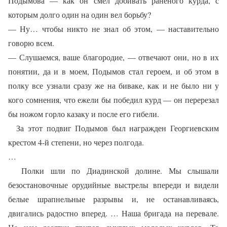
Подымова — как он смел добивать раненого курда, с
которым долго один на один вел борьбу?
— Ну… чтобы никто не знал об этом, — наставительно
говорю всем.
— Слушаемся, ваше благородие, — отвечают они, но в их
понятии, да и в моем, Подымов стал героем, и об этом в
полку все узнали сразу же на биваке, как и не было ни у
кого сомнения, что ежели бы победил курд — он перерезал
бы ножом горло казаку и после его гибели.
За этот подвиг Подымов был награжден Георгиевским
крестом 4-й степени, но через полгода.
…
Полки шли по Диадинской долине. Мы слышали
безостановочные орудийные выстрелы впереди и видели
белые шрапнельные разрывы и, не останавливаясь,
двигались радостно вперед. … Наша бригада на перевале.