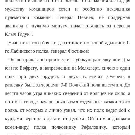
доблестно вышли из этого тяжелого положения благодаря
мужеству командиров сотен и особенно начальника
пулеметной команды. Генерал Певнев, не поддержав
авангард в нужную минуту, начал отходить за перевал
Клыч-Гядук”.
Участник этого боя, тогда сотник и полковой адъютант 1-
го Лабинского полка, генерал Фостиков:
“Было приказано произвести глубокую разведку вниз (на
юг) по Евфрату, в направлении на Мелязгерт, силою в один
полк при двух орудиях и двух пулеметах. Очередь в
разведку была за терцами. 3-й Волгский полк выступил. До
десяти часов утра никаких сведений от волгцев не было, а
потом в городе начали появляться отдельные казаки этого
полка, от которых я лично узнал, что их полк ведет бой с
курдами верстах в десяти от Дутаха. Об этом я доложил
коман-диру полка полковнику Рафаловичу, который