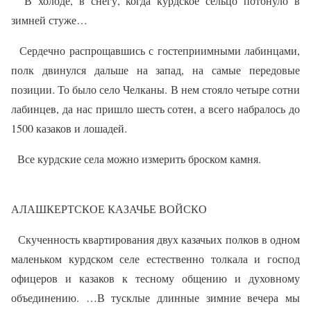
В холоде, в снегу, когда курдское сельцо потонуло в
зимней стуже…
Сердечно распрощавшись с гостеприимными лабинцами,
полк двинулся дальше на запад, на самые передовые
позиции. То было село Челканы. В нем стояло четыре сотни
лабинцев, да нас пришло шесть сотен, а всего набралось до
1500 казаков и лошадей.
Все курдские села можно измерить броском камня.
АЛАШКЕРТСКОЕ КАЗАЧЬЕ ВОЙСКО
Скученность квартирования двух казачьих полков в одном
маленьком курдском селе естественно толкала и господ
офицеров и казаков к тесному общению и духовному
объединению. …В тусклые длинные зимние вечера мы