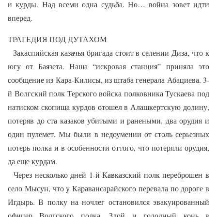
и курды. Над всеми одна судьба. Но… война зовет идти
вперед.
ТРАГЕДИЯ ПОД ДУТАХОМ
Закаспийская казачья бригада стоит в селении Диза, что к
югу от Баязета. Наша “искровая станция” приняла это
сообщение из Кара-Килисы, из штаба генерала Абациева. 3-
й Волгский полк Терского войска полковника Тускаева под
натиском скопища курдов отошел в Алашкертскую долину,
потеряв до ста казаков убитыми и ранеными, два орудия и
один пулемет. Мы были в недоумении от столь серьезных
потерь полка и в особенности оттого, что потеряли орудия,
да еще курдам.
Через несколько дней 1-й Кавказский полк переброшен в
село Мысун, что у Каравансарайского перевала по дороге в
Игдырь. В полку на ночлег остановился эвакуированный
офицер Волгского полка. Злой и голодный конь в