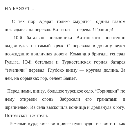
НА БАЯЗЕТ!..
С тех пор Арарат только хмурится, одним глазом
поглядывая на перевал. Вот и он — перевал! Граница!
10-й батальон полковника Витинского посотенно
выдвинулся на самый кряж. С перевала в долину ведет
неожиданно приличная дорога. Командир бригады генерал
Гулыга, Ю-й батальон и Туркестанская горная батарея
“зачепили” перевал. Глубоко внизу — круглая долина. За
ней, на обрывках гор, белеет Баязет.
Перед нами, внизу, большое турецкое село. “Горняшки” по
нему открыли огонь. Забросали его гранатами и
шрапнелью. Из села выскочила конница и драпанула к югу.
Потом скот и жители.
Тяжелые курдские свинцовые пули зудят и свистят, как