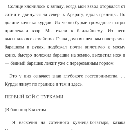
Солнце клонилось к западу, когда мой взвод оторвался от
сотни и двинулся на север, к Арарату, вдоль границы. По
долине кочевья курдов. Их черно-бурые громадные шатры
привлекали взор. Мы ехали к ближайшему. Из него
высыпало все семейство. Глава дома вышел нам навстречу с
барашком в руках, подбежал почти вплотную к моему
коню, быстро положил барашка на землю, выхватил нож и
— бедный барашек лежит уже с перерезанным горлом.
Это у них означает знак глубокого гостеприимства. …
Курды живут по границе и там и здесь.
ПЕРВЫЙ БОЙ С ТУРКАМИ
(В бою под Баязетом
Я наскочил на сотенного кузнеца-богатыря, казака