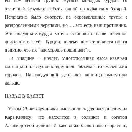
На нем десятки трупов смуглых молодых курдов. То
отличный результат работы одной из кубанских батарей.
Неприятно было смотреть на окровавленные трупы с
раздробленными черепами, но … это есть наш противник.
Эти полудикие курды хотели остановить наше победное
движение в глубь Турции, почему нам становится почти
приятно, что их “так хорошо пощипали”…
В Диадине — ночлег. Многотысячная масса казачьей
конницы и пластунов в одну ночь “объела” этот маленький
городок. На следующий день вся конница выступила
дальше.
НАЗАД В БАЯЗЕТ
Утром 25 октября полки выстроились для наступления на
Кара-Килису, что находится в большой и богатой
Алашкертской долине. И каково же было наше огорчение,