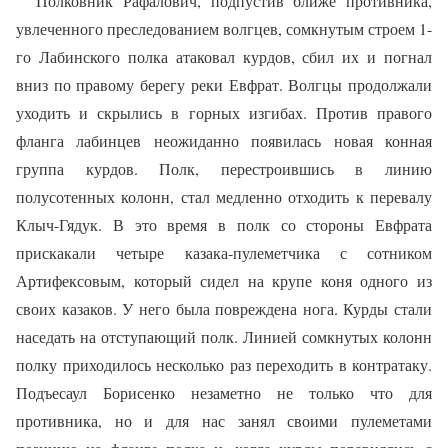
Полковник Рафалович, подпустив ближе противника,
увлеченного преследованием волгцев, сомкнутым строем 1-
го Лабинского полка атаковал курдов, сбил их и погнал
вниз по правому берегу реки Евфрат. Волгцы продолжали
уходить и скрылись в горных изгибах. Против правого
фланга лабинцев неожиданно появилась новая конная
группа курдов. Полк, перестроившись в линию
полусотенных колонн, стал медленно отходить к перевалу
Клыч-Гядук. В это время в полк со стороны Евфрата
прискакали четыре казака-пулеметчика с сотником
Артифексовым, который сидел на крупе коня одного из
своих казаков. У него была повреждена нога. Курды стали
наседать на отступающий полк. Линией сомкнутых колонн
полку приходилось несколько раз переходить в контратаку.
Подъесаул Борисенко незаметно не только что для
противника, но и для нас занял своими пулеметами