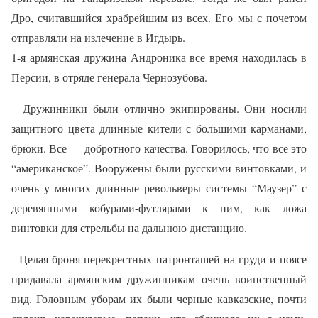
Дро, считавшийся храбрейшим из всех. Его мы с почетом
отправляли на излечение в Игдырь.
1-я армянская дружина Андроника все время находилась в
Персии, в отряде генерала Чернозубова.
Дружинники были отлично экипированы. Они носили
защитного цвета длинные кители с большими карманами,
брюки. Все — добротного качества. Говорилось, что все это
“американское”. Вооружены были русскими винтовками, и
очень у многих длинные револьверы системы “Маузер” с
деревянными кобурами-футлярами к ним, как ложа
винтовки для стрельбы на дальнюю дистанцию.
Целая броня перекрестных патронташей на груди и поясе
придавала армянским дружинникам очень воинственный
вид. Головным уборам их были черные кавказские, почти