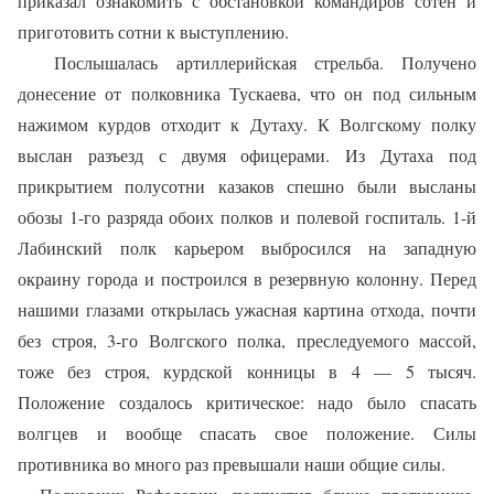
приказал ознакомить с обстановкой командиров сотен и
приготовить сотни к выступлению.
Послышалась артиллерийская стрельба. Получено
донесение от полковника Тускаева, что он под сильным
нажимом курдов отходит к Дутаху. К Волгскому полку
выслан разъезд с двумя офицерами. Из Дутаха под
прикрытием полусотни казаков спешно были высланы
обозы 1-го разряда обоих полков и полевой госпиталь. 1-й
Лабинский полк карьером выбросился на западную
окраину города и построился в резервную колонну. Перед
нашими глазами открылась ужасная картина отхода, почти
без строя, 3-го Волгского полка, преследуемого массой,
тоже без строя, курдской конницы в 4 — 5 тысяч.
Положение создалось критическое: надо было спасать
волгцев и вообще спасать свое положение. Силы
противника во много раз превышали наши общие силы.