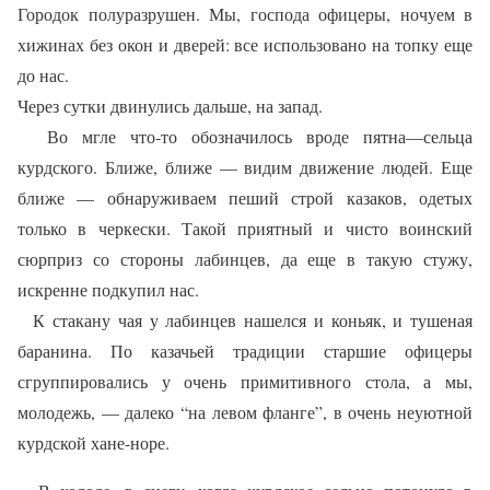
Городок полуразрушен. Мы, господа офицеры, ночуем в
хижинах без окон и дверей: все использовано на топку еще
до нас.
Через сутки двинулись дальше, на запад.
Во мгле что-то обозначилось вроде пятна—сельца
курдского. Ближе, ближе — видим движение людей. Еще
ближе — обнаруживаем пеший строй казаков, одетых
только в черкески. Такой приятный и чисто воинский
сюрприз со стороны лабинцев, да еще в такую стужу,
искренне подкупил нас.
К стакану чая у лабинцев нашелся и коньяк, и тушеная
баранина. По казачьей традиции старшие офицеры
сгруппировались у очень примитивного стола, а мы,
молодежь, — далеко “на левом фланге”, в очень неуютной
курдской хане-норе.