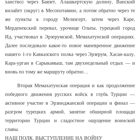
ханство) через Баязет, Алашкертскую долину, Ванский
вилайет (округ) в Месопотамию, а потом обратно через те
же пункты к городу Мелязгерт, затем через Каре,
Мерденекский перевал, урочище Ольты, турецкий город
Ид, участвовал в Эрзерумской, Мемахатунской операциях.
Далее последовало какое-то новое маневренное движение
нашего 1-го Кавказского полка через Эрзерум, Хасан-калу,
Кара-урган в Сарыкамыш, там двухнедельный отдых — и
вновь по тому же маршруту обратно…
Вторая Мемахатунская операция и как продолжение
победного движения русских войск в глубь Турции —
активное участие в Эрзинджанской операции и финал —
разгром турецких армий, занятие обширной площади
территории Турции и сладостное ощущение воинской
славы.
НАШ ПОЛК. ВЫСТУПЛЕНИЕ НА ВОЙНУ