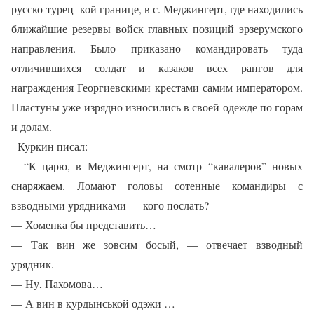
русско-турец- кой границе, в с. Меджингерт, где находились
ближайшие резервы войск главных позиций эрзерумского
направления. Было приказано командировать туда
отличившихся солдат и казаков всех рангов для
награждения Георгиевскими крестами самим императором.
Пластуны уже изрядно износились в своей одежде по горам
и долам.
Куркин писал:
“К царю, в Меджингерт, на смотр “кавалеров” новых
снаряжаем. Ломают головы сотенные командиры с
взводными урядниками — кого послать?
— Хоменка бы представить…
— Так вин же зовсим босый, — отвечает взводный
урядник.
— Ну, Пахомова…
— А вин в курдынськой одэжи …