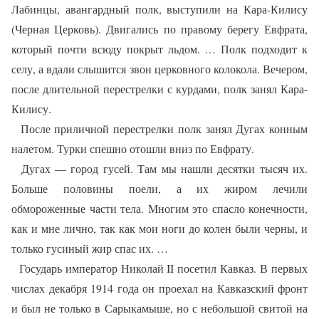
Лабинцы, авангардный полк, выступили на Кара-Килису
(Черная Церковь). Двигались по правому берегу Евфрата,
который почти всюду покрыт льдом. … Полк подходит к
селу, а вдали слышится звон церковного колокола. Вечером,
после длительной перестрелки с курдами, полк занял Кара-
Килису.
После приличной перестрелки полк занял Дугах конным
налетом. Турки спешно отошли вниз по Евфрату.
Дугах — город гусей. Там мы нашли десятки тысяч их.
Больше половины поели, а их жиром лечили
обмороженные части тела. Многим это спасло конечности,
как и мне лично, так как мои ноги до колен были черны, и
только гусиный жир спас их. …
Государь император Николай II посетил Кавказ. В первых
числах декабря 1914 года он проехал на Кавказский фронт
и был не только в Сарыкамыше, но с небольшой свитой на