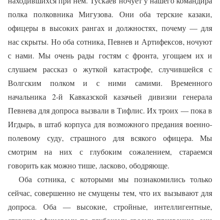
находившихся при нем. Тускаев ночует у нашего командира
полка полковника Мигузова. Они оба терские казаки,
офицеры в высоких рангах и должностях, почему — для
нас скрыты. Но оба сотника, Певнев и Артифексов, ночуют
с нами. Мы очень рады гостям с фронта, угощаем их и
слушаем рассказ о жуткой катастрофе, случившейся с
Волгским полком и с ними самими. Временного
начальника 2-й Кавказской казачьей дивизии генерала
Певнева для допроса вызвали в Тифлис. Их троих — пока в
Игдырь, в штаб корпуса для возможного предания военно-
полевому суду, страшного для всякого офицера. Мы
смотрим на них с глубоким сожалением, стараемся
говорить как можно тише, ласково, ободряюще.
Оба сотника, с которыми мы познакомились только
сейчас, совершенно не смущены тем, что их вызывают для
допроса. Оба — высокие, стройные, интеллигентные,