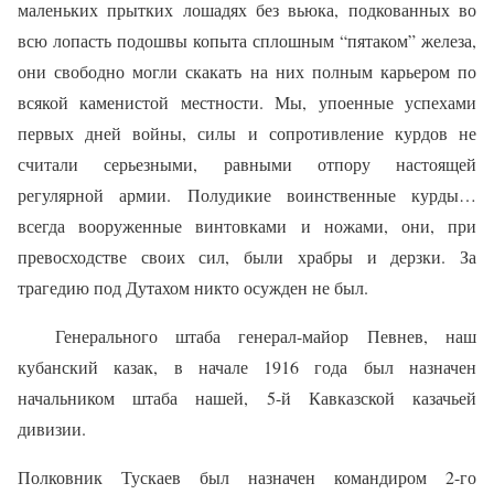
маленьких прытких лошадях без вьюка, подкованных во
всю лопасть подошвы копыта сплошным “пятаком” железа,
они свободно могли скакать на них полным карьером по
всякой каменистой местности. Мы, упоенные успехами
первых дней войны, силы и сопротивление курдов не
считали серьезными, равными отпору настоящей
регулярной армии. Полудикие воинственные курды…
всегда вооруженные винтовками и ножами, они, при
превосходстве своих сил, были храбры и дерзки. За
трагедию под Дутахом никто осужден не был.
Генерального штаба генерал-майор Певнев, наш
кубанский казак, в начале 1916 года был назначен
начальником штаба нашей, 5-й Кавказской казачьей
дивизии.
Полковник Тускаев был назначен командиром 2-го