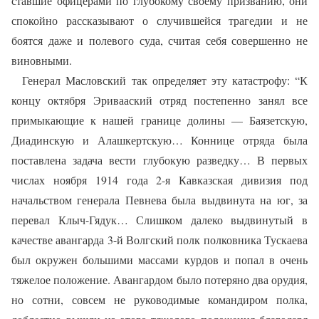
ставшие офицерами по глубокому своему призванию, они
спокойно рассказывают о случившейся трагедии и не
боятся даже и полевого суда, считая себя совершенно не
виновными.
Генерал Масловский так определяет эту катастрофу: “К
концу октября Эривааский отряд постепенно занял все
примыкающие к нашей границе долины — Баязетскую,
Диадинскую и Алашкертскую… Коннице отряда была
поставлена задача вести глубокую разведку… В первых
числах ноября 1914 года 2-я Кавказская дивизия под
начальством генерала Певнева была выдвинута на юг, за
перевал Клыч-Гядук… Слишком далеко выдвинутый в
качестве авангарда 3-й Волгский полк полковника Тускаева
был окружен большими массами курдов и попал в очень
тяжелое положение. Авангардом было потеряно два орудия,
но сотни, совсем не руководимые командиром полка,