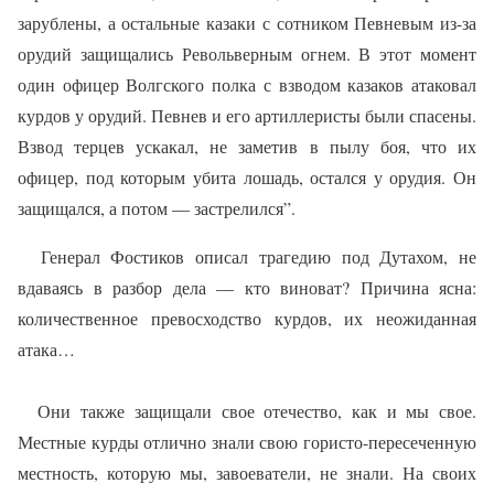
зарублены, а остальные казаки с сотником Певневым из-за
орудий защищались Револьверным огнем. В этот момент
один офицер Волгского полка с взводом казаков атаковал
курдов у орудий. Певнев и его артиллеристы были спасены.
Взвод терцев ускакал, не заметив в пылу боя, что их
офицер, под которым убита лошадь, остался у орудия. Он
защищался, а потом — застрелился”.
Генерал Фостиков описал трагедию под Дутахом, не
вдаваясь в разбор дела — кто виноват? Причина ясна:
количественное превосходство курдов, их неожиданная
атака…
Они также защищали свое отечество, как и мы свое.
Местные курды отлично знали свою гористо-пересеченную
местность, которую мы, завоеватели, не знали. На своих