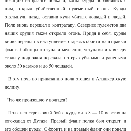
позицию на фланге полка и, когда курды поравнялись с
ним, открыл убийственный пулеметный огонь. Курды
отхлынули назад, оставив кучи убитых лошадей и людей.
Полк вновь перешел в контратаку. Севернее пулеметов два
наших орудия также открыли огонь. Придя в себя, курды
вновь перешли в наступление, стараясь обойти наш правый
фланг. Лабинцы отступали медленно, уступами и к вечеру
стали у подножия перевала, потеряв убитыми и ранеными
около 30 казаков и до 50 лошадей.
В эту ночь по приказанию полк отошел в Алашкертскую
долину.
Что же произошло у волгцев?
Полк вел стрелковый бой с курдами в 8 — 10 верстах на
юго-запад от Дутаха. Правый фланг полка был открыт, и
его обошли курды. С фронта и на правый фланг они повели