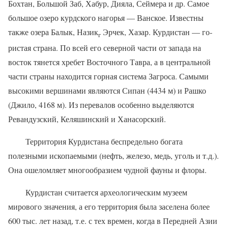
Бохтан, Большой Заб, Хабур, Дияла, Сеймера и др. Самое
большое озеро курдского на­горья — Ванское. Известны
также озера Балык, Назик
Эрчек, Хазар. Курдистан — го­
г
ристая страна. По всей его северной части от запада на
восток тянется хре­бет Восточного Тав­ра, а в центральной
части страны нахо­дится горная систе­ма Загроса. Самыми
высокими вершина­ми являются Сипан (4434 м) и Рашко
(Джило, 4168 м). Из перевалов осо­бенно выделяются
Ревандузский, Келяшинский и Ханасорский.
Территория Курдистана беспре­дельно богата
полезными ископаемы­ми (нефть, железо, медь, уголь и т.д.).
Она ошеломляет многообразием чудной фауны и флоры.
Курдистан считается археологиче­ским музеем
мирового значения, а его территория была заселена более
600 тыс. лет назад, т.е. с тех времен, когда в Передней Азии