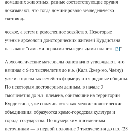
домашних животных, разные соответствующие орудия
доказывают, что тогда доми­нировало земледельческо-
скотовод-
чсское, а затем и ремесленное хо­зяйство. Некоторые
ученые-археоло­ги доисторических жителей Курди­стана
называют "самыми первыми земледельцами планеты
[2]
".
Археологические материалы одно­значно утверждают, что
начиная с 6-го тысячелетия до н.э. (Кала Джер-мо, Чаёну)
уже из отдельных се­мейств формируются родовые общи­ны.
По некоторым достоверным дан­ным, в начале 3
тысячелетия до н.э. племена, обитающие на территории
Курдистана, уже сплачиваются как
мелкие политические
объединения, образуются храмо-городская культу­ра и
города-государства. По шумер­ским письменным
источникам — в первой половине 3 тысячелетия до н.э. (28