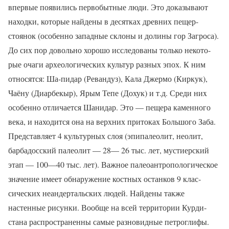
впервые по­явились первобытные люди. Это до­казывают
находки, которые найдены в десятках древних пещер-
стоянок (особенно западные склоны и долины гор Загроса).
До сих пор довольно хорошо исследованы только некото­
рые очаги археологических культур разных эпох. К ним
относятся: Ша-пидар (Ревандуз), Кала Джермо (Киркук),
Чаёну (Диарбекыр), Ярым Тепе (Дохук) и т.д. Среди ни
x
особенно отличается Шанидар. Это — пещера каменного
века, и на­ходится она на верхних притоках Большого Заба.
Представляет 4 куль­турных слоя (эпипалеолит, неолит,
барбадосский палеолит — 28— 26 тыс. лет, мустиерский
этап — 100—40 тыс. лет). Важное палеоантропологическое
значение имеет об­наружение костных останков 9 клас­
сических неандертальских людей. Найдены также
настенные рисунки. Вообще на всей территории Курди­
стана распространенны самые разно­видные петроглифы.