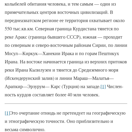
колыбелей обитания человека, и тем самым — один из
примечательных центров восточных ци­вилизаций. В
переднеазиатском ре­гионе ее территория охватывает око­ло
550 тыс.кв.км. Северная граница Курдистана тянется по
реке Аракс (граница бывшего СССР), южная — проходит
по северным и северо-во­сточным районам Сирии, по линии
Мосул—Киркук—Ханекии Ирака и по горам Пештикух
Ирана. На во­стоке начинается граница из верхних притоков
реки Ирана Кызилузен и тянется до Средиземного моря
(Искендерунский залив) и линии Мараш—Малатья—
Арапкир—Эрзурум— Карс (Турция) на западе.
[1]
Числен­
ность курдов составляет более 40 млн человек.
[1]
Это очертание отнюдь не претендует на географическую
и этнографическую точности. Оно приблизительно и
весьма символич­но.