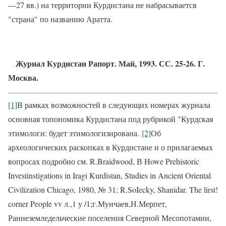
—27 вв.) на территории Кур­дистана не набрасывается
"страна" по названию Аратта.
Журнал Курдистан Рапорт. Май, 1993. СС. 25-26. Г.
Москва.
[1]
В рамках возможностей в следующих номерах журнала
основная топономика Курдистана под рубрикой "Курдская
этимологи: будет этимологизирована.
[2]
Об
археологических раскопках в Курдистане и о прилагаемых
вопросах подробно см.
R.Braidwood,
В
Howe Prehistoric
Investinstigations in Iragi Kurdistan, Studies in Ancient Oriental
Civilization Chicago, 1980, № 31; R.SoIecky, Shanidar. The lirst!
corner People vv
л
.,1
у
/1;
г
.
Мунчаев
,
Н
.
Мерпет
,
Раннеземледельческие
поселения
Северной
Месопотамии
,