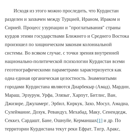
Исходя из этого можно просле­дить, что Курдистан
разделен и захвачен между Турцией, Ираном, Ираком и
Сирией. Процесс узурпа­ции и "проглатывания" страны
кур­дов этими государствами Ближнего и Среднего Востока
произошел по хищническим законам колониальной
системы. Во всяком случае, с точки зрения внутренней
национально-политической психологии Курдистан всеми
геоэтнографическими парамет­рами характеризуется как
одна еди­ная органическая целостность. Зна­менитыми
городами Курдистана яв­ляются Диарбекыр (Амад), Мардин,
Мараш, Эрзурум, Урфа, Элязыг, Харпут, Битлис, Ван,
Джизире, Джуламерг, Эрбил, Киркук, Захо, Мосул, Амадиа,
Сулеймание, Дохук, Ревандуз, Мехабад, Маку, Сенендедж,
Секкез, Сардашт, Бане, Ошнуйе, Керманшах
[1]
и др. По
территории Курдистана текут реки Ефрат, Тигр, Аракс,