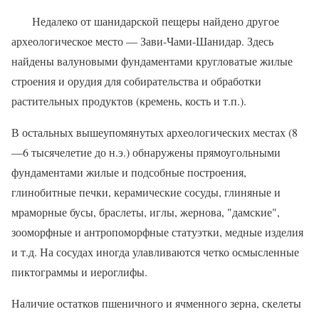
Недалеко от шанидарской пещеры найдено другое
археологическое ме­сто — Зави-Чами-Шанидар. Здесь
найдены валуновыми фундаментами кругловатые жилые
строения и ору­дия для собирательства и обработки
растительных продуктов (кремень, кость и т.п.).
В остальных вышеупомянутых ар­хеологических местах (8
—6 тысяче­летие до н.э.) обнаружены прямоугольными
фундаментами жилые и подсобные построения,
глинобитные печки, керамические сосуды, глиня­ные и
мраморные бусы, браслеты, иг­лы, жернова, "дамские",
зооморфные и антропоморфные статуэтки, медные изделия
и т.д. На сосудах иногда улавливаются четко осмысленные
пиктограммы и иероглифы.
Наличие остатков пшеничного и ячменного зерна, скелеты